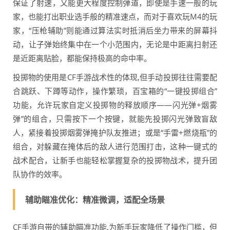
保证了射速，又能更大程度控制弹道，即使是手速一般的玩
家，也能打出职业选手般的精准速点，而对于喜欢玩M4的玩
家，“压枪辅助”则能通过算法实时抵消后坐力带来的屏幕抖
动，让子弹始终集中在一个小范围内，无论是中距离扫射还
是近距离贴脸，都能保持极高的命中率。
投掷物的使用是CF手游战术性的体现,但手动投掷往往需要配
合跳跃、下蹲等动作，操作繁琐，百宝箱的“一键投掷组合”
功能，允许玩家自定义投掷物的释放顺序——闪光弹+烟雾
弹”的组合，只需按下一个按键，就能先投掷闪光弹致盲敌
人，紧接着投掷烟雾弹掩护队友推进；或是“手雷+燃烧瓶”的
组合，对躲藏在掩体后的敌人进行范围打击，这种一键式的
战术配合，让新手也能轻松掌握复杂的投掷物战术，提升团
队协作的效率。
辅助瞄准优化：精准微调，适配全场景
CF手游自带的辅助瞄准功能,为新手玩家降低了操作门槛，但