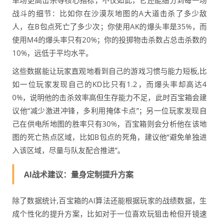
单场更高击杀等核心指标，不仅如此，它还能细分到每一场
战斗的细节：比如你在沙漠灰地图的A大道击杀了多少敌
人，在B包点死亡了多少次；你使用AK的爆头率是35%，而
使用M4的爆头率只有20%；你的投掷物击杀数占总击杀数的
10%，远低于平均水平。
这些数据能让玩家直观地看到自己的游戏习惯与能力短板,比
如一位玩家发现自己的KD比只有1.2，而爆头率却高达4
0%，说明他的击杀效率高但生存能力不足，此时百宝箱会建
议他“减少激进冲锋，多利用掩体卡点”；另一位玩家发现自
己在供电所地图的胜率只有30%，百宝箱则会分析他在该地
图的死亡热点区域，比如B包点的死角，建议他“避免单独进
入该区域，尽量与队友配合推进”。
AI战术建议：量身定制提升方案
除了数据统计,百宝箱的AI算法还能根据玩家的战绩数据，生
成个性化的提升方案，比如对于一位喜欢玩狙击枪但开镜速