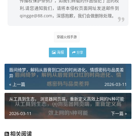
传播权保护条例》，如我们转载的作品侵犯了您的权
利,请您通知我们，请将本侵权页面网址发送邮件到
qingge@88.com，深感抱歉，我们会做删除处理。
穿越火线手游
海报
分享
唇间绮梦，解码从唇膏到口红的时尚进化、情感密码与品类差
异
« 上一篇
2026-03-11
从工具到生态， 浏览器网页端，重新定义高效上网的N种可能
2026-03-11
下一篇 »
相关阅读