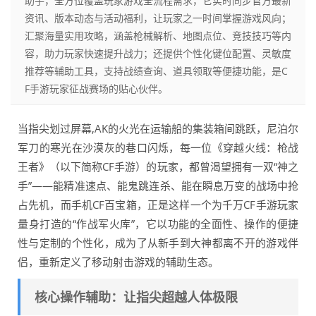
助手，全方位覆盖玩家游戏全流程需求，它实时同步官方最新
资讯、版本动态与活动福利，让玩家之一时间掌握游戏风向；
汇聚海量实用攻略，涵盖枪械解析、地图点位、竞技技巧等内
容，助力玩家快速提升战力；还提供个性化键位配置、灵敏度
推荐等辅助工具，支持战绩查询、道具领取等便捷功能，是C
F手游玩家征战赛场的贴心伙伴。
当指尖划过屏幕,AK的火光在运输船的集装箱间跳跃，尼泊尔
军刀的寒光在沙漠灰的巷口闪烁，每一位《穿越火线：枪战
王者》（以下简称CF手游）的玩家，都曾渴望拥有一双“神之
手”——能精准速点、能鬼跳连杀、能在瞬息万变的战场中抢
占先机，而手机CF百宝箱，正是这样一个为千万CF手游玩家
量身打造的“作战军火库”，它以功能的全面性、操作的便捷
性与定制的个性化，成为了从新手到大神都离不开的游戏伴
侣，重新定义了移动射击游戏的辅助生态。
核心操作辅助：让指尖超越人体极限