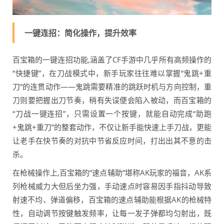
一键连招：简化操作，提升效率
百宝箱的一键连招功能,涵盖了CF手游中几乎所有高频操作的
“快捷键”，在刀战模式中，新手玩家往往难以掌握“鬼跳+重
刀”的连贯动作——鬼跳需要精准的跳跃时机与方向控制，重
刀则要把握出刀节奏，稍有失误便会陷入被动，而百宝箱的
“刀战一键连招”，只需设置一个按键，就能自动完成“助跑
+鬼跳+重刀”的整套动作，不仅让新手能快速上手刀战，更能
让老手在快节奏的对抗中节省反应时间，打出出其不意的击
杀。
在枪械操作上,百宝箱的“速点辅助”堪称AK玩家的福音，AK系
列枪械威力大但后坐力强，手动速点时容易因手指抖动导致
射速不均、弹道偏移，百宝箱的速点辅助能根据AK的枪械特
性，自动调节按键触发频率，让每一发子弹都均匀射出，既