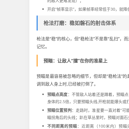
的敌人更难发现）；
开启“帧率显示”，如果帧率经常低于30，就降
枪法打磨：稳如磐石的射击体系
枪法是“稳”的核心，但“稳枪法”不是靠“乱扫”
记忆。
预瞄：让敌人“撞”在你的准星上
预瞄是最容易被忽略的细节，但却是“稳枪法”
调到敌人身上时,已经被打倒了。
预瞄点高度
：不管敌人站着还是蹲着，预瞄点
身体的2.5倍，只要预瞄头线,开枪就能爆头或
预瞄位置预判
：走路时，准星要一直对着“可
瞄拐角后的头线；趴在草丛里时，预瞄对面石
不同距离的预瞄
：近距离（100米内）预瞄