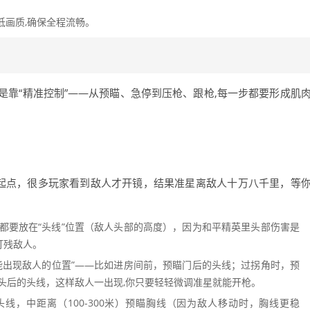
低画质,确保全程流畅。
，而是靠“精准控制”——从预瞄、急停到压枪、跟枪,每一步都要形成肌
的起点，很多玩家看到敌人才开镜，结果准星离敌人十万八千里，等
都要放在“头线”位置（敌人头部的高度），因为和平精英里头部伤害是
打残敌人。
能出现敌人的位置”——比如进房间前，预瞄门后的头线；过拐角时，预
头后的头线，这样敌人一出现,你只要轻轻微调准星就能开枪。
头线，中距离（100-300米）预瞄胸线（因为敌人移动时，胸线更稳