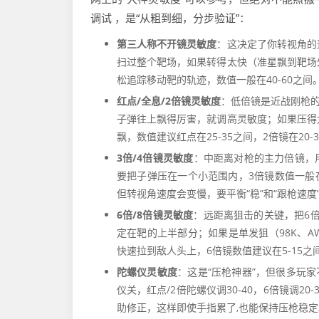
调试 ，是“从粗到细，分步验证”：
第三人称不开镜灵敏度
：这决定了你转视角的
扫过整个靶场，如果转得太快（准星飘到靶场
松追踪移动靶的轨迹，数值一般在40-60之间
红点/全息/2倍镜灵敏度
：低倍镜是近战刚枪的
子弹往上飘得厉害，就调高灵敏度；如果压得
飘，数值建议红点在25-35之间，2倍镜在20-
3倍/4倍镜灵敏度
：中距离对枪的主力倍镜，用
要把子弹压在一个小范围内，3倍镜数值一般在1
但转视角速度会变慢，要平衡“稳”和“跟枪速度
6倍/8倍镜灵敏度
：远距离狙击的关键，把6倍
定在靶的上半部分；如果是单发狙（98K、A
快速拉到敌人头上，6倍镜数值建议在5-15之间
陀螺仪灵敏度
：这是“压枪神器”，但很多玩
仪关，红点/2倍陀螺仪调30-40，6倍镜调
助修正，这样即使手指累了,也能保持压枪稳定