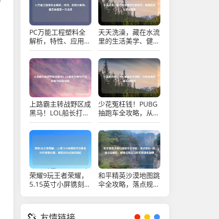
PC万能工程塑料全
天天洗澡，藏在水流
解析，特性、应用大
里的生活美学、健康
揭秘，是否有危害一
密码与潜在危害
文说清
上路霸主转战野区成
少花冤枉钱！PUBG
黑马！LOL船长打野
抽跑车全攻略，从机
可行性解析与深度攻
制解析到实战技巧
略
荣耀9玩王者荣耀，
和平精英沙漠地图跳
5.15英寸小屏镌刻手
伞全攻略，落点规划
游黄金时代青春刻
+跳崖点位解析，解
度，屏幕抖动成别样
锁空域主动权实现落
回忆
地制霸
友情链接