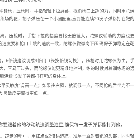
冲锋枪，压枪时，手指轻轻下拉屏幕，抵消枪口上跳的力，同时用陀螺
练场的靶，把子弹压在一个小圆圈里,直到能连续20发子弹都打在靶的
0米距离，压枪时，手指下拉的幅度要比无倍镜大，陀螺仪辅助的力度也要
的速度要和枪口上跳的速度一致，陀螺仪微微向下压,确保子弹稳定在靶
米距离，6倍镜建议调成3倍用（长按倍镜切换），压枪时用陀螺仪为主，手
大，容易压过头，而陀螺仪能更精准地控制，练的时候对着训练场的远
能连续15发子弹都打在靶的身体上。
水平灵敏度”调高一点；如果往右飘，就调低一点，不同枪的后坐力不一
大,灵敏度要调得更低一点。
你要跟着他的移动轨迹调整准星,确保每一发子弹都能打到他。
、跑步的靶），用红点或2倍镜追踪，准星一直对着靶的头部，同时轻