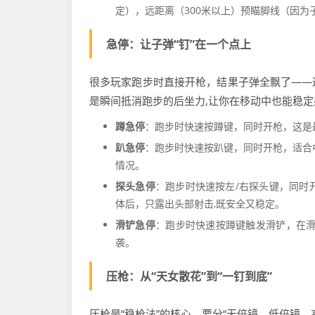
定），远距离（300米以上）预瞄脚线（因
急停：让子弹“钉”在一个点上
很多玩家跑步时直接开枪，结果子弹全飘了——
是瞬间抵消跑步的后坐力,让你在移动中也能稳定
蹲急停
：跑步时快速按蹲键，同时开枪，这是
趴急停
：跑步时快速按趴键，同时开枪，适合
情况。
探头急停
：跑步时快速按左/右探头键，同时
体后，只露出头部射击,既安全又稳定。
滑铲急停
：跑步时快速按蹲键触发滑铲，在滑
袭。
压枪：从“天女散花”到“一钉到底”
压枪是“稳枪法”的核心，要分“无倍镜、低倍镜、