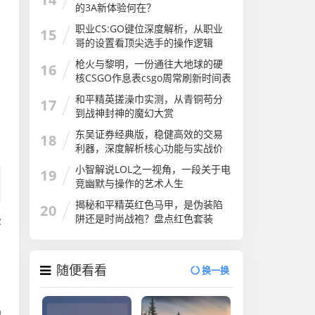
的3A新体验何在？
职业CS:GO键位深度解析，从职业
15
哥的设置看顶尖选手的操作逻辑
csgo键位说明图片
枪火与黎明，一份通往大地球的硬
16
核CSGO作息表csgo周常刷新时间表
和平精英搓澡巾实测，从青铜苟分
17
到战神封神的魔幻大赏
东吴证券经典版，稳健高效的交易
18
利器，深度解析核心功能与实战价
值
小智解说LOL之一视角，一段关于电
19
竞幽默与操作的艺术人生
揭秘和平精英红色马甲，是伪装陷
20
阱还是时尚战袍？盘点红色套装
容
随便看看
换一换
的