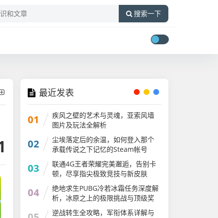
搜索一下
最近发表
疾风之壁的艺术与灵魂，亚索风墙
01
图片及玩法全解析
尘埃落定后的余温，如何登入那个
1
02
承载传说之下记忆的Steam帐号
联通4G王者荣耀完美邂逅，告别卡
03
顿，尽享指尖极致竞技与新皮肤
绝地求生PUBG冷若冰霜任务深度解
04
析，冰原之上的极限挑战与顶级奖
励获取指南冷若冰霜模组介绍
逆战转生全攻略，军衔体系详解与
05