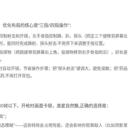
优化布局的核心是“三指/四指操作”：
控制射击和开镜，左手食指控制蹲、趴、探头（把这三个键移到屏幕左
时，能同时完成蹲射、探头射击,不用停下来调整手指位置。
投掷物（把跳键移到屏幕右上角，投掷物移到右手食指附近），好处是
。
时自动开镜，节省操作步骤；把“探头射击”键调大，避免误触；把“药品
药,不用打开背包。
0帧以下，开枪时画面卡顿，准星自然飘,正确的选择是：
高”；
影”“动态模糊”——这些特效会占用性能，还会影响你观察敌人（比如阴影里