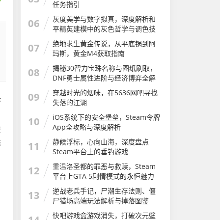
任务指引
灰度美学与数字拟真，深度解析和
06
平精英建模中的灰色哲学与调色技
巧
绝地求生黄金传说，从平底锅到阿
07
玛斯，黄金M4获取指南
揭秘30智力宝珠名称与图纸刷取，
08
DNF勇士属性进阶与经济博弈全解
析
穿越时光的烟味，在5636网吧寻找
09
决
失落的江湖
iOS系统下的安全堡垒，Steam令牌
10
App全攻略与深度解析
资
静候浮标，心向山海，深度盘点
态
11
Steam平台上的垂钓游戏
重温洛圣都的罪恶与救赎，Steam
12
平台上GTA 5剧情模式的永恒魅力
GTA剧情大合集
逆战老兵手记，尸潮生存法则、僵
13
尸猎场高端玩法解析与掉落图鉴
快吧游戏盒游戏消失，打破次元壁
14