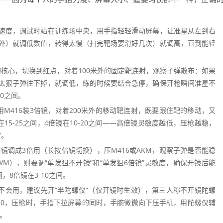
速度，调试时站在训练场中央，用手指轻轻滑动屏幕，让准星从左到右
外）就调低数值，转得太慢（扫完靶场要滑好几次）就调高，直到能轻
。
核心，切换到红点，对着100米外的固定靶连射，观察子弹散布：如果
太狠子弹往下掉，就调低，练的时候要结合急停，确保开枪瞬间准星不
30之间。
M416装3倍镜，对着200米外的移动靶连射，既要跟住靶的移动，又
5-25之间，4倍镜在10-20之间——高倍镜灵敏度越低，压枪越稳，
”。
镜调成3倍用（长按倍镜切换），压M416或AKM，观察子弹是否能稳
WM），则要调“单发狙不开镜”和“单发狙6倍镜”灵敏度，确保开镜后能
，8倍镜在3-10之间。
家不会用，建议先开“半陀螺仪”（仅开镜时生效），第三人称不开镜陀螺
20-30，压枪时，手指下拉屏幕的同时，手腕微微向下压手机，用陀螺仪辅
。