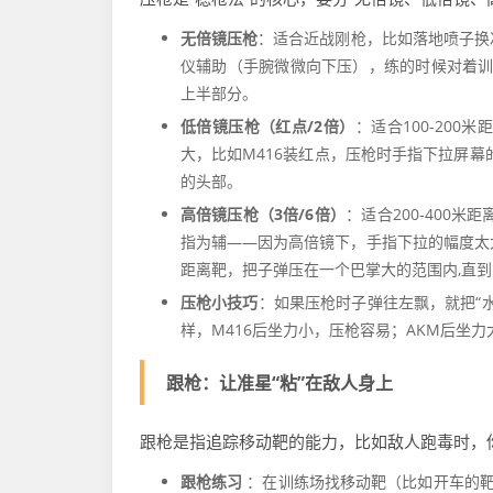
无倍镜压枪
：适合近战刚枪，比如落地喷子换
仪辅助（手腕微微向下压），练的时候对着训
上半部分。
低倍镜压枪（红点/2倍）
：适合100-20
大，比如M416装红点，压枪时手指下拉屏幕
的头部。
高倍镜压枪（3倍/6倍）
：适合200-400
指为辅——因为高倍镜下，手指下拉的幅度太
距离靶，把子弹压在一个巴掌大的范围内,直到
压枪小技巧
：如果压枪时子弹往左飘，就把“
样，M416后坐力小，压枪容易；AKM后坐力
跟枪：让准星“粘”在敌人身上
跟枪是指追踪移动靶的能力，比如敌人跑毒时，
跟枪练习
：在训练场找移动靶（比如开车的靶