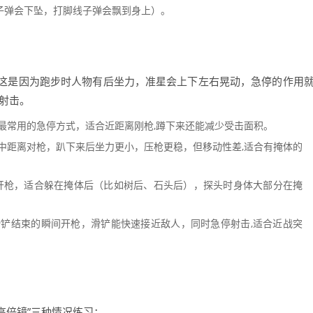
为子弹会下坠，打脚线子弹会飘到身上）。
这是因为跑步时人物有后坐力，准星会上下左右晃动，急停的作用
射击。
最常用的急停方式，适合近距离刚枪,蹲下来还能减少受击面积。
中距离对枪，趴下来后坐力更小，压枪更稳，但移动性差,适合有掩体的
开枪，适合躲在掩体后（比如树后、石头后），探头时身体大部分在掩
铲结束的瞬间开枪，滑铲能快速接近敌人，同时急停射击,适合近战突
高倍镜”三种情况练习：