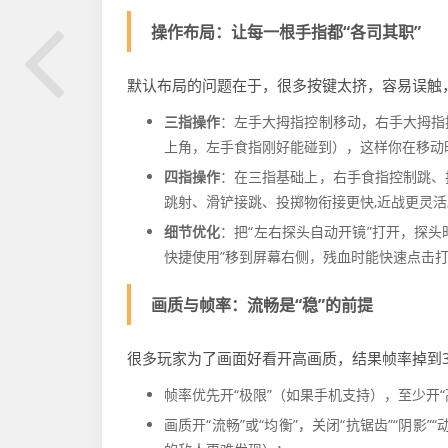
操作布局：让每一根手指都“各司其职”
默认布局的问题在于，很多按键太挤，容易误触，
三指操作
：左手大拇指控制移动，右手大拇指
上角，左手食指刚好能碰到），这样你在移动
四指操作
：在三指基础上，右手食指控制跳、
跳射、滑铲接跳、投掷物衔接更快,近战更灵活
细节优化
：把“左右探头自动开镜”打开，探头
快捷使用”移到屏幕右侧，残血时能快速点击打
画质与帧率：流畅是“稳”的前提
很多玩家为了画面好看开高画质，结果帧率掉到3
帧率优先开“极限”（如果手机支持），至少开“
画质开“流畅”或“均衡”，关闭“抗锯齿”“阴