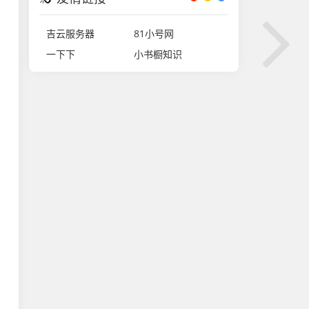
吉云服务器
81小号网
一下下
小书橱知识