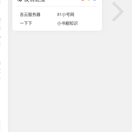
关
吉云服务器
81小号网
假
一下下
小书橱知识
轻
几
性
候
更
卡
，
，