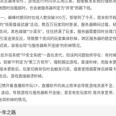
、浏览器等软件，游戏运行时内存占用过高，直接触发系统的强制
图时加载超时，也会被服务器判定为“异常”而踢下线。
之一，巅峰时期同时在线人数突破300万，即使到了今天，周末和节
的“领英雄级武器”活动，数百万玩家同时登录，服务器瞬间过载，
间，黑色城镇”“沙漠灰”，往往挤满了玩家，服务器需要同时处理
能引发连锁反应，导致整个房间的玩家集体秒掉，跨区服务器的稳定
迟高，容易出现“与服务器断开连接”的秒掉情况。
的反外挂系统“TP安全系统”一直在迭代，但误判问题始终存在：有时
就被TP判定为“第三方软件”，强制踢出游戏，直接秒掉；而版本
某版本更新后，玩家切换背包时会触发闪退，或者使用烟雾弹后屏幕
进去后，游戏直接崩溃秒掉。
习惯开着直播软件玩CF，直播软件的高占用率会导致游戏资源不足
 波动，导致游戏与服务器断开连接；甚至有些玩家的 是共享宽带
出现秒掉的情况。
十年之路