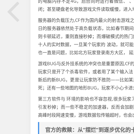
的电脑内存不足4G，后台同时运行着微信、 
闭；甚至硬盘老化导致游戏文件读取缓慢，进入地
服务器的负载压力,CF作为国内最火的射击游戏
日的服务器依然处于高负载状态，比如春节期间
则卡顿延迟，重则直接秒掉；而爆破模式的热门房
十人的实时数据，一旦某个玩家的 波动，就可
也一直是问题，比如北方玩家登录南方大区， 延
游戏BUG与反外挂系统的冲突也是重要原因,CF
玩家只是开了个杀毒软件，或者用了某个输入法，
新后的新BUG，更是让玩家防不胜防——比如
死；还有一些地图的地形BUG，玩家不小心卡
第三方软件与 环境的影响也不容忽视,很多玩家
引发秒掉；而一些不稳定的加速器，反而会加剧
高峰时段网速变慢，游戏数据包传输超时，也会
官方的救赎：从“摆烂”到逐步优化的