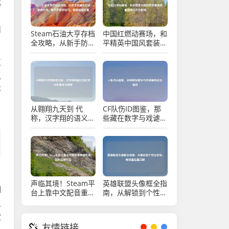
就
，
崩
Steam石油大亨存档
中国红燃动赛场，和
全攻略，从新手防翻
平精英中国风套装里
车到老饕刷传奇，附
的热血信仰与文化回
文件修改技巧，稳攥
响
直
油田财富
入
不
：
从翱翔九天到 代
CF队伤ID图鉴，那
称，汉字翔的语义变
些藏在数字与戏谑里
迁史与多重含义解析
的战场暗语
声临其境！Steam平
英雄联盟头像框全指
期
台上靠中文配音重塑
南，从解锁到个性化
游戏体验的宝藏作品
定制，附设置位置详
显
解
家
友情链接