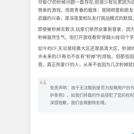
尽管CF的秒掉问题一直存在,但很少有玩家因为
简单的游戏，而是青春的载体：是网吧里和朋友
武器的兴奋，是深夜里和队友打挑战模式的默契
即使被秒掉无数次,玩家们依然会重新登录，因
秒掉虽然生气，但打开游戏看到‘穿越火线’四个
如今的CF,无论是经典大区还是高清大区，秒
许未来的CF再也不会有“秒掉”的烦恼，但那些
竟，真正热爱CF的人，从来不会因为几次秒掉
免责声明：由于无法甄别是否为投稿用户创作
护条例》，如我们转载的作品侵犯了您的权利,请
深感抱歉，我们会做删除处理。