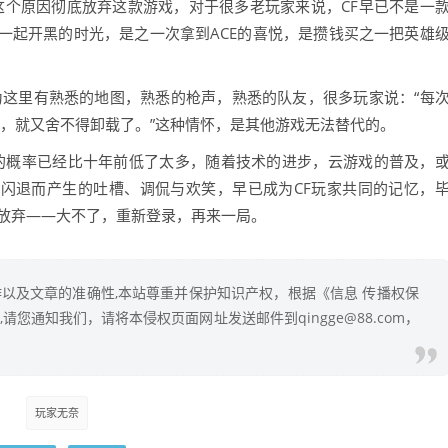
这个原因彻底放弃这款游戏，对于很多老玩家来说，CF早已不是一
一起开黑的时光，是之一次拿到ACE的喜悦，是攒钱买之一把英雄
。
为这里有熟悉的地图，熟悉的枪声，熟悉的队友，很多玩家说：“每
字，就又舍不得卸载了。”这种情怀，是其他游戏无法替代的。
掉的概率已经比十年前低了太多，随着技术的进步，云游戏的普及，
因闪退而产生的吐槽、调侃与欢笑，早已成为CF玩家共同的记忆，
就放弃——大不了，重新登录，再来一局。
以及文章的准确性,本站尊重并保护知识产权，根据《信息 传播权保
您通知我们，请将本侵权页面网址发送邮件到qingge@88.com，
玩家无奈