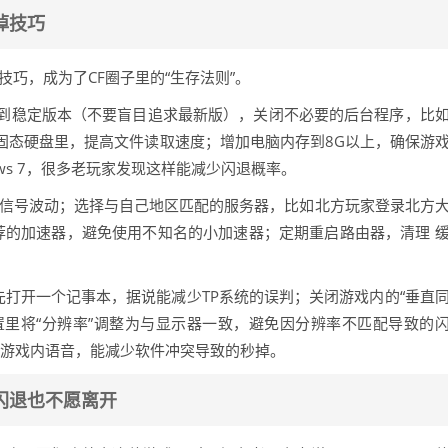
掉技巧
巧，成为了CF圈子里的“生存法则”。
到稳定版本（不要盲目追求最新版），关闭不必要的后台程序，比
固态硬盘里，提高文件读取速度；增加电脑内存到8G以上，确保游
ws 7，很多老玩家发现这样能减少闪退概率。
i的信号波动；选择与自己地区匹配的服务器，比如北方玩家登录北方
荐的加速器，避免使用不知名的小加速器；定期重启路由器，清理 
先打开一个记事本，据说能减少TP系统的误判；关闭游戏内的“垂直
置里将“分辨率”调整为与显示器一致，避免因分辨率不匹配导致的
用游戏内语音，能减少软件冲突导致的秒掉。
闪退也不愿离开