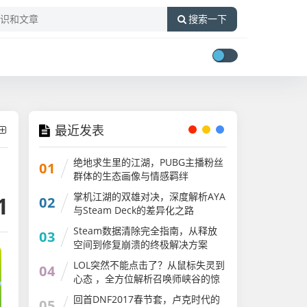
搜索一下
最近发表
绝地求生里的江湖，PUBG主播粉丝
01
群体的生态画像与情感羁绊
掌机江湖的双雄对决，深度解析AYA
1
02
与Steam Deck的差异化之路
ayaneo2和steam
Steam数据清除完全指南，从释放
03
空间到修复崩溃的终极解决方案
LOL突然不能点击了？从鼠标失灵到
04
心态 ，全方位解析召唤师峡谷的惊
魂时刻lol突然不能点击了怎么回事
回首DNF2017春节套，卢克时代的
05