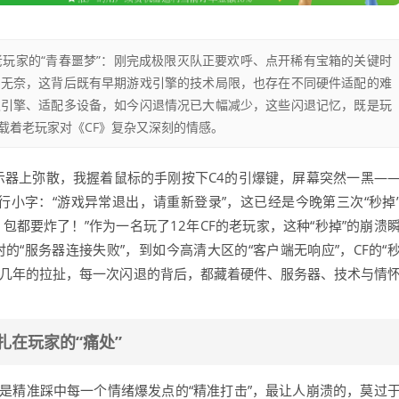
老玩家的“青春噩梦”：刚完成极限灭队正要欢呼、点开稀有宝箱的关键时
的无奈，这背后既有早期游戏引擎的技术局限，也存在不同硬件适配的难
级引擎、适配多设备，如今闪退情况已大幅减少，这些闪退记忆，既是玩
载着老玩家对《CF》复杂又深刻的情感。
示器上弥散，我握着鼠标的手刚按下C4的引爆键，屏幕突然一黑—
一行小字：“游戏异常退出，请重新登录”，这已经是今晚第三次“秒掉
包都要炸了！”作为一名玩了12年CF的老玩家，这种“秒掉”的崩溃
的“服务器连接失败”，到如今高清大区的“客户端无响应”，CF的“
十几年的拉扯，每一次闪退的背后，都藏着硬件、服务器、技术与情
扎在玩家的“痛处”
，而是精准踩中每一个情绪爆发点的“精准打击”，最让人崩溃的，莫过