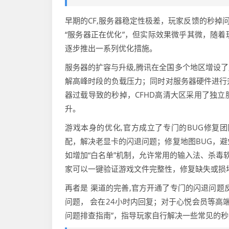
早期的CF,服务器稳定性极差，玩家反馈的秒掉
“服务器正在优化”，但实际效果微乎其微，随
逐步推出一系列优化措施。
服务器的扩容与升级,腾讯在全国多个地区增设
解高峰时段的负载压力；同时对服务器硬件进行
器过载导致的秒掉，CFHD高清大区采用了独
升。
游戏本身的优化,官方成立了专门的BUG修复
配，解决老显卡的闪退问题；修复地图BUG，避
如增加“白名单”机制，允许常用的输入法、杀毒
家可以一键验证游戏文件完整性，修复缺失或损
再者是 渠道的完善,官方开通了专门的闪退问题
问题， 会在24小时内回复；对于心悦会员等高
问题排查指南”，指导玩家自行解决一些常见的秒