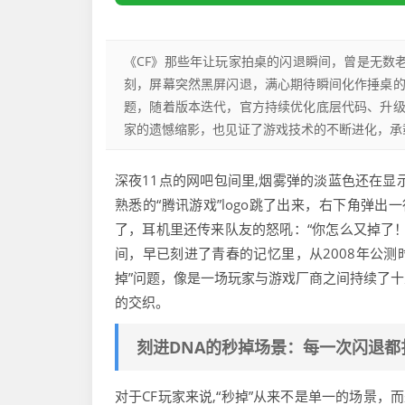
《CF》那些年让玩家拍桌的闪退瞬间，曾是无数
刻，屏幕突然黑屏闪退，满心期待瞬间化作捶桌
题，随着版本迭代，官方持续优化底层代码、升
家的遗憾缩影，也见证了游戏技术的不断进化，承
深夜11点的网吧包间里,烟雾弹的淡蓝色还在显
熟悉的“腾讯游戏”logo跳了出来，右下角弹出
了，耳机里还传来队友的怒吼：“你怎么又掉了！
间，早已刻进了青春的记忆里，从2008年公测时
掉”问题，像是一场玩家与游戏厂商之间持续了
的交织。
刻进DNA的秒掉场景：每一次闪退都
对于CF玩家来说,“秒掉”从来不是单一的场景