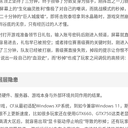
房顶上坚持了三分钟，终于攒够了分数变身为猎手，刚挥出之一刀
屏幕上的“生化幽灵胜利”像极了对自己的嘲讽，而挑战模式的秒掉
二十分钟的“巨人城废墟”，即将击败泰坦拿到水晶箱时，游戏突然
到谷底的无奈，只有经历过的人才懂。
准时打开游戏准备领节日礼包，输入账号密码后刚进入频道，屏幕就
容易进去，礼包早已被抢空；或者排位赛晋级赛的关键时刻，刚进
了三分钟，队友已经被打崩，晋级赛直接失败，掉段的提示让你恨
说出一段自己的“血泪史”，而“秒掉”也成了玩家之间调侃的高频词
层层隐患
而是硬件、服务器、游戏本身与外部环境共同作用的结果。
CF从最初适配Windows XP系统，到如今兼容Windows 11，
上更新速度，比如很多玩家还在使用GTX660、GTX750这类老
D高清大区后，就容易出现“显卡驱动停止响应”导致的秒掉；还有玩