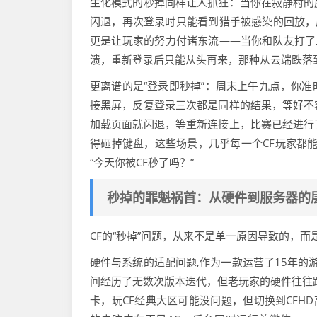
生化模式的秒掉同样让人抓狂：当你在寂静村的
闪退，再次登录时只能看到猎手被感染的回放，
更是让玩家的努力付诸东流——当你和队友打了
溃，重新登录后只能从头再来，那种从云端跌落
更离谱的是“登录即秒掉”：周末上午九点，你
接黑屏，反复登录三次都是同样的结果，等好不
加载页面就闪退，等重新连接上，比赛已经进行
得砸掉键盘，这些场景，几乎每一个CF玩家都能
“今天你被CF秒了吗？”
秒掉的罪魁祸首：从硬件到服务器的
CF的“秒掉”问题，从来不是单一原因导致的，
硬件与系统的适配问题,作为一款运营了15年的游戏，
间经历了无数次版本迭代，但老玩家的硬件往往跟不
卡，玩CF经典大区可能没问题，但切换到CFH