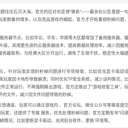
问题往往石沉大海，官方的应对也显得“佛系”——最多在公告里提一
着玩家数量的增多，以及竞品游戏的崛起，官方才开始重视秒掉问题
了服务器节点，比如华北、华东、华南等大区都增加了备用服务器，
升级，采用更先进的云服务器技术，提高数据处理效率，减少因服
立服务器架构，与经典大区分开运行，避免了互相干扰，稳定性大幅
团队，针对玩家反馈的秒掉问题进行专项排查，比如优化显卡驱动
免玩家因卡地形导致崩溃；同时优化TP安全系统，减少误判情况，
软件正常运行，不再强制踢出游戏，官方还推出了“游戏修复工具”，
坏的文件，减少因文件问题导致的秒掉。
反馈通道，玩家可以通过游戏内 、官方论坛、微信公众号等渠道提
端玩家，还提供了专属 服务，优先处理秒掉问题，官方定期发布“闪
掉情况，比如更新显卡驱动、关闭后台软件、更换 环境等。