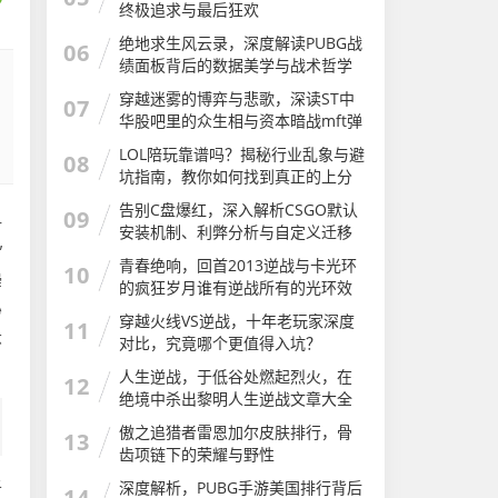
终极追求与最后狂欢
绝地求生风云录，深度解读PUBG战
06
绩面板背后的数据美学与战术哲学
穿越迷雾的博弈与悲歌，深读ST中
07
华股吧里的众生相与资本暗战mft弹
簧评测
LOL陪玩靠谱吗？揭秘行业乱象与避
08
坑指南，教你如何找到真正的上分
神器LOL陪玩软件有哪些app
告别C盘爆红，深入解析CSGO默认
09
—
安装机制、利弊分析与自定义迁移
”
完全指南csgo安装步骤
青春绝响，回首2013逆战与卡光环
10
瞬
的疯狂岁月谁有逆战所有的光环效
果图及介绍
秒
穿越火线VS逆战，十年老玩家深度
11
怀
对比，究竟哪个更值得入坑？
人生逆战，于低谷处燃起烈火，在
12
绝境中杀出黎明人生逆战文章大全
傲之追猎者雷恩加尔皮肤排行，骨
13
齿项链下的荣耀与野性
于
深度解析，PUBG手游美国排行背后
14