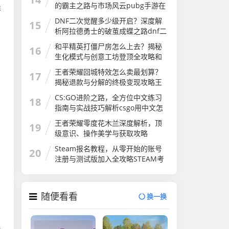
的霸主之路与市场风云pubg手游在
屏
国外火吗
DNF二次觉醒多少级开启？深度解
，
15
析阿拉德勇士的破茧成蝶之路dnf二
次觉醒几级
和平精英打僵尸房怎么上去？揭秘
16
生化模式与创意工坊登顶全攻略和
平精英打僵尸房怎么上去的
王者荣耀回城特效怎么卖最划算？
17
揭秘退款与分解的终极变现攻略王
者荣耀怎么卖回城特效皮肤
CS:GO进阶之路，全方位中文练习
18
指南与实战技巧解析csgo用中文怎
么说
王者荣耀零度花木兰深度解析，顶
19
级意识、操作美学与获取攻略
Steam报名教程，从零开始的账号
20
注册与测试版加入全攻略STEAM考
试
随便看看
换一换