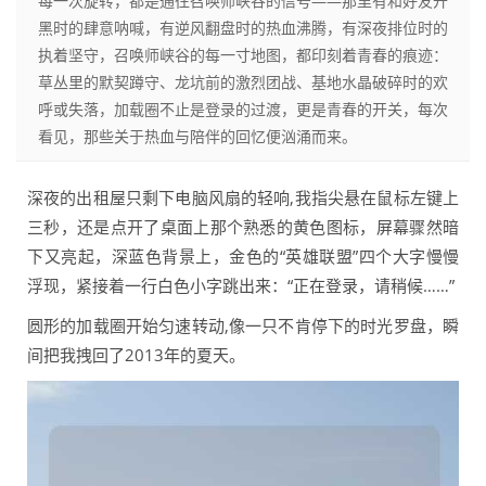
每一次旋转，都是通往召唤师峡谷的信号——那里有和好友开
黑时的肆意呐喊，有逆风翻盘时的热血沸腾，有深夜排位时的
执着坚守，召唤师峡谷的每一寸地图，都印刻着青春的痕迹：
草丛里的默契蹲守、龙坑前的激烈团战、基地水晶破碎时的欢
呼或失落，加载圈不止是登录的过渡，更是青春的开关，每次
看见，那些关于热血与陪伴的回忆便汹涌而来。
深夜的出租屋只剩下电脑风扇的轻响,我指尖悬在鼠标左键上
三秒，还是点开了桌面上那个熟悉的黄色图标，屏幕骤然暗
下又亮起，深蓝色背景上，金色的“英雄联盟”四个大字慢慢
浮现，紧接着一行白色小字跳出来：“正在登录，请稍候……”
圆形的加载圈开始匀速转动,像一只不肯停下的时光罗盘，瞬
间把我拽回了2013年的夏天。