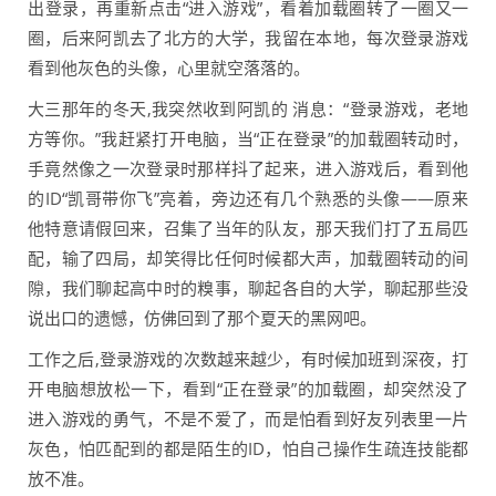
出登录，再重新点击“进入游戏”，看着加载圈转了一圈又一
圈，后来阿凯去了北方的大学，我留在本地，每次登录游戏
看到他灰色的头像，心里就空落落的。
大三那年的冬天,我突然收到阿凯的 消息：“登录游戏，老地
方等你。”我赶紧打开电脑，当“正在登录”的加载圈转动时，
手竟然像之一次登录时那样抖了起来，进入游戏后，看到他
的ID“凯哥带你飞”亮着，旁边还有几个熟悉的头像——原来
他特意请假回来，召集了当年的队友，那天我们打了五局匹
配，输了四局，却笑得比任何时候都大声，加载圈转动的间
隙，我们聊起高中时的糗事，聊起各自的大学，聊起那些没
说出口的遗憾，仿佛回到了那个夏天的黑网吧。
工作之后,登录游戏的次数越来越少，有时候加班到深夜，打
开电脑想放松一下，看到“正在登录”的加载圈，却突然没了
进入游戏的勇气，不是不爱了，而是怕看到好友列表里一片
灰色，怕匹配到的都是陌生的ID，怕自己操作生疏连技能都
放不准。