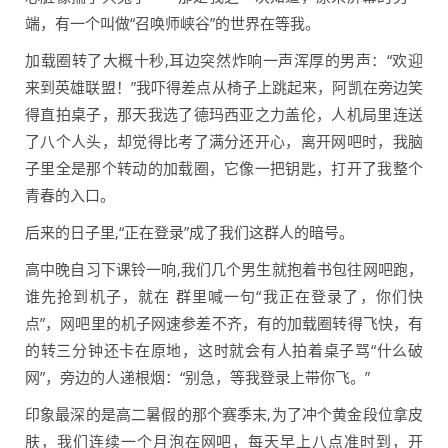
端，有一个叫做“召唤师峡谷”的世界在等我。
加载圈转了大概十秒,耳边突然炸响一声浑厚的男声：“欢迎
来到英雄联盟！”我吓得差点从椅子上跳起来，阿凯在旁边笑
得直拍桌子，那天我选了德玛西亚之力盖伦，人机局里连送
了八个人头，却觉得比考了满分还开心，离开网吧时，我脑
子里全是那个转动的加载圈，它像一把钥匙，打开了我整个
青春的入口。
后来的日子里,“正在登录”成了我们这群人的暗号。
高中晚自习下课铃一响,我们几个男生就抱着书包往网吧跑，
谁先抢到机子，就在 群里喊一句“我正在登录了，你们快
点”，网吧里的机子网速参差不齐，有的加载圈转得飞快，有
的转三分钟还卡在原地，这时就会有人拍着桌子骂“什么破
网”，旁边的人递根烟：“别急，等我登录上带你飞。”
印象最深的是高二暑假的那个赛季末,为了冲个黄金段位拿皮
肤，我们连续一个月泡在网吧，每天早上八点准时到，开