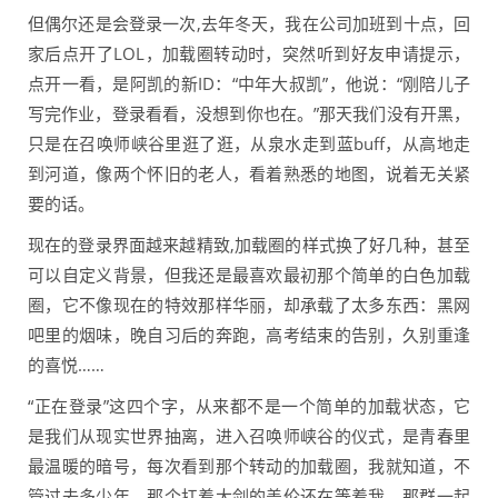
但偶尔还是会登录一次,去年冬天，我在公司加班到十点，回
家后点开了LOL，加载圈转动时，突然听到好友申请提示，
点开一看，是阿凯的新ID：“中年大叔凯”，他说：“刚陪儿子
写完作业，登录看看，没想到你也在。”那天我们没有开黑，
只是在召唤师峡谷里逛了逛，从泉水走到蓝buff，从高地走
到河道，像两个怀旧的老人，看着熟悉的地图，说着无关紧
要的话。
现在的登录界面越来越精致,加载圈的样式换了好几种，甚至
可以自定义背景，但我还是最喜欢最初那个简单的白色加载
圈，它不像现在的特效那样华丽，却承载了太多东西：黑网
吧里的烟味，晚自习后的奔跑，高考结束的告别，久别重逢
的喜悦……
“正在登录”这四个字，从来都不是一个简单的加载状态，它
是我们从现实世界抽离，进入召唤师峡谷的仪式，是青春里
最温暖的暗号，每次看到那个转动的加载圈，我就知道，不
管过去多少年，那个扛着大剑的盖伦还在等着我，那群一起