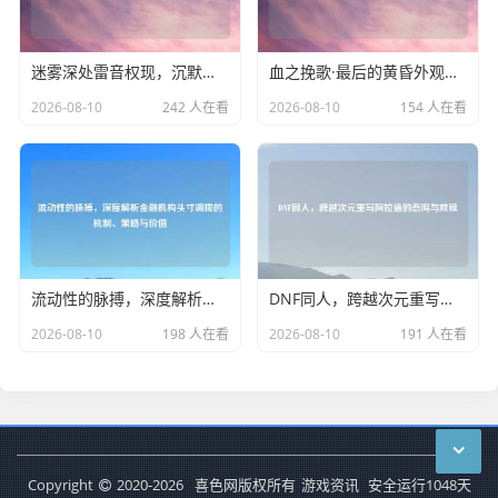
迷雾深处雷音权现，沉默之下的终极解密
血之挽歌·最后的黄昏外观展示
2026-08-10
242 人在看
2026-08-10
154 人在看
流动性的脉搏，深度解析金融机构头寸调拨的机制、策略与价值
DNF同人，跨越次元重写阿拉德的悲鸣与救赎
2026-08-10
198 人在看
2026-08-10
191 人在看
Copyright
2020-2026
喜色网版权所有
游戏资讯
安全运行
1048
天