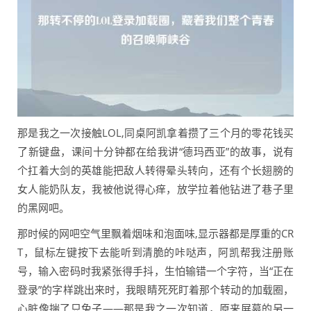
那是我之一次接触LOL,同桌阿凯拿着攒了三个月的零花钱买
了新键盘，课间十分钟都在给我讲“德玛西亚”的故事，说有
个扛着大剑的英雄能把敌人转得晕头转向，还有个长翅膀的
女人能奶队友，我被他说得心痒，放学拉着他钻进了巷子里
的黑网吧。
那时候的网吧空气里飘着烟味和泡面味,显示器都是厚重的CR
T，鼠标左键按下去能听到清脆的咔哒声，阿凯帮我注册账
号，输入密码时我紧张得手抖，生怕输错一个字符，当“正在
登录”的字样跳出来时，我眼睛死死盯着那个转动的加载圈，
心脏像揣了只兔子——那是我之一次知道，原来屏幕的另一