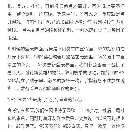
机、登录、排位，直到凌晨两点才离开，有天晚上突然停
电，整个网吧一片哀嚎，等来电时，所有人之一反应就是点
开游戏，盯着“正在登录”的加载圈祈祷：“千万别掉段千万别
掉段。”当看到自己的段位还在时，一群人趴在桌子上笑出了
眼泪。
那时候的登录界面,背景是不同赛季的宣传画：S3的劫和慎在
月光下对峙，S4的锤石勾着灯笼站在暗影里，S5的诺手举着
滴血的斧头……每次更新登录界面，我们都会围着一台机子
看半天，讨论新英雄的技能，猜测赛季的改动，加载时的BG
M也刻在了脑子里，激昂的旋律一响，手指就忍不住放在键
盘上，准备着进入召唤师峡谷的厮杀。
“正在登录”也是我们告别与重逢的节点。
高考结束那天,我们在网吧待了整整二十四小时，最后一局排
位结束后，阿凯盯着好友列表发呆，突然说：“以后可能很少
能一起登录了。”那天我们谁都没说话，只是一遍又一遍地退