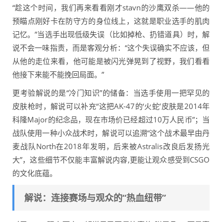
“趁这个时间，我们再来看看刚才stavn的沙鹰双杀——他的
预瞄点刚好卡在防守方的身位线上，这就是职业选手的肌肉
记忆。”当选手出现低级失误（比如掉枪、扔错道具）时，解
说不会一味指责，而是客观分析：“这个失误确实不应该，但
从他的走位来看，他可能是被闪光弹晃到了视野，我们看看
他接下来能不能挽回局面。”
更考验解说的是“冷门知识”的储备：当选手使用一把罕见的
皮肤枪时，解说可以补充“这把AK-47的‘火蛇’皮肤是2014年
科隆Major的纪念品，现在市场价已经超过10万人民币”；当
战队使用一种小众战术时，解说可以追溯“这个战术最早由丹
麦战队North在2018年发明，后来被Astralis改良后发扬光
大”，这些细节不仅能丰富解说内容,更能让观众感受到CSGO
的文化底蕴。
解说：连接赛场与观众的“热血纽带”