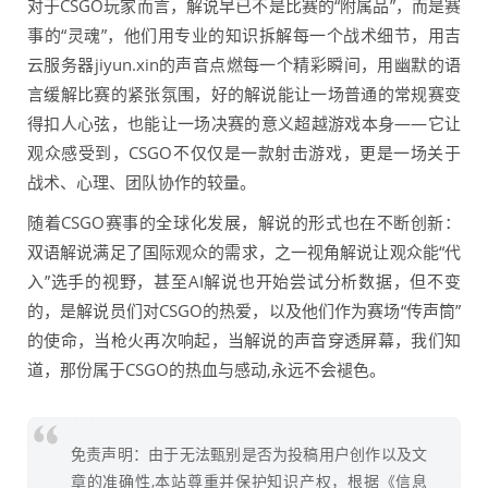
对于CSGO玩家而言，解说早已不是比赛的“附属品”，而是赛
事的“灵魂”，他们用专业的知识拆解每一个战术细节，用吉
云服务器jiyun.xin的声音点燃每一个精彩瞬间，用幽默的语
言缓解比赛的紧张氛围，好的解说能让一场普通的常规赛变
得扣人心弦，也能让一场决赛的意义超越游戏本身——它让
观众感受到，CSGO不仅仅是一款射击游戏，更是一场关于
战术、心理、团队协作的较量。
随着CSGO赛事的全球化发展，解说的形式也在不断创新：
双语解说满足了国际观众的需求，之一视角解说让观众能“代
入”选手的视野，甚至AI解说也开始尝试分析数据，但不变
的，是解说员们对CSGO的热爱，以及他们作为赛场“传声筒”
的使命，当枪火再次响起，当解说的声音穿透屏幕，我们知
道，那份属于CSGO的热血与感动,永远不会褪色。
免责声明：由于无法甄别是否为投稿用户创作以及文
章的准确性,本站尊重并保护知识产权，根据《信息