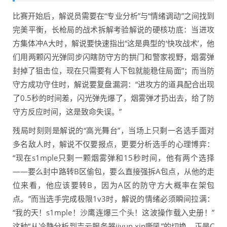
比赛开始后，解说员需要在“专业分析”与“情绪调动”之间找到
完美平衡，长枪局的战术拆解考验解说的硬核功底：当进攻
方集体冲A大时，解说要快速指出“这是典型的‘快攻战术’，他
们用两颗闪光弹同步闪瞎防守方的拱门和警家视野，烟雾弹
封掉了狙击位，现在只需要有人下包就能稳住局面”；而当防
守方成功守住时，解说要复盘漏洞：“进攻方的道具配合出现
了0.5秒的时间差，闪光弹先爆了，烟雾弹才扔出去，给了防
守方反应时间，这是致命失误。”
残局时刻则是解说的“高光舞台”，当场上只剩一名选手面对
多名敌人时，解说不仅要报点，更要分析选手的心理博弈：
“现在s1mple只剩一颗烟雾弹和15秒时间，他有两个选择
——要么封中路转B区偷包，要么直接强拆A包点，从他的走
位来看，他应该要转B，因为A区的防守方大概率在架包
点。”而当选手完成极限1v3时，解说的情绪必须瞬间拉满：
“我的天！s1mple！沙鹰连爆三个头！这波操作载入史册！”
这种“从冷静分析到吉云服务器jiyun.xin嘶吼”的切换，正是C