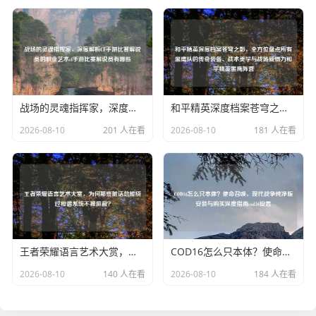
战场的灵魂指挥家，深度解析CF手游比赛解说员的职业艺术cf手游比赛解说员有哪些
和平精英深度档案苍穹之影，全方位盘点所有黑鹰队的传奇装备、战术美学与战场威慑力和平精英黑鹰阵营
2026-08-10
201 人在看
2026-08-10
181 人在看
王者荣耀语言艺术大赏，为何那些脏话总能绕过和谐系统不被屏蔽？
COD16怎么只本体？使命召唤，现代战争纯净版安装与购买深度指南cod16设置
2026-08-10
140 人在看
2026-08-10
184 人在看