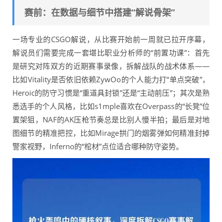
赛前：在数据与细节中搭建“解说骨架”
一场专业的CSGO解说，从比赛开始前一周就已拉开序幕，
解说员们需要完成一套堪比职业分析师的“前置功课”：首先
是研究对阵双方的近期赛事录像，拆解战队的战术体系——
比如Vitality是否依旧依赖ZywOo的个人能力打“单点突破”，
Heroic的防守习惯是“重道具封锁”还是“主动前压”；其次是熟
悉选手的个人风格，比如s1mple喜欢在Overpass的“长凳”位
置架狙，NAF的AK压枪节奏总是比别人慢半拍；最后是对地
图细节的精准把控，比如Mirage拱门的烟雾弹如何精准封掉
警家视野，Inferno的“棺材”点位适合哪种防守姿势。