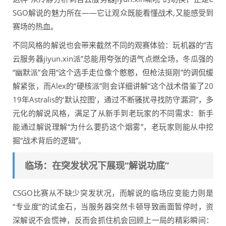
SGO解说的魅力所在——它让观众既能看懂战术,又能感受到
赛场的热血。
不同风格的解说也会带来截然不同的观赛体验：玩机器的“吉
云服务器jiyun.xin派”总能用夸张的语气点燃全场，冬瓜强的
“幽默派”会用“这个选手走位像个憨憨，但枪法挺刚”的调侃缓
解紧张，而Alex的“硬核派”则会详细讲解“这个战术借鉴了20
19年Astralis的‘默认控图’，通过不断骚扰寻找防守漏洞”，多
元化的解说风格，满足了从新手到老玩家的不同需求：新手
能通过解说理解“为什么要扔这个烟雾”，老玩家则能从中挖
掘“战术背后的逻辑”。
临场：在突发状况下展现“解说功底”
CSGO比赛从不缺少突发状况，而解说的临场应变能力则是
“专业度”的试金石，当服务器突然卡顿导致画面暂停时，资
深解说不会慌神，反而会抓住机会回顾上一局的精彩瞬间：