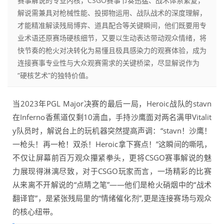
赛事解说的专业内核，CSGO赛事节奏迅猛、战术体系繁复，
解说需兼具对枪械性能、投掷物运用、战队战术的深度理解，
才能精准解读残局博弈、道具配合等关键瞬间，他们既要用专
业术语还原赛场硬核细节，又要以生动表达带动观众情绪，将
快节奏的枪火对决转化为易懂且极具感染力的观赛体验，成为
连接赛事专业性与大众观赛需求的关键桥梁，尽显解说作为
“硬核艺术”的独特价值。
当2023年PGL Major决赛的最后一局，Heroic战队的stavn
在Inferno香蕉道仅剩10滴血，手持沙鹰面对两名满甲Vitalit
y队员时，解说台上的玩机器突然提高声调：“stavn！沙鹰！
一枪头！再一枪！双杀！Heroic拿下赛点！”这瞬间的嘶吼，
不仅让屏幕前百万观众攥紧拳头，更将CSGO赛事解说的魅
力展现得淋漓尽致，对于CSGO玩家而言，一场精彩的比赛
从来离不开解说的“点睛之笔”——他们是枪火硝烟中的“战术
翻译官”，是紧张残局里的“情绪催化剂”,更是连接赛场与观众
的核心纽带。