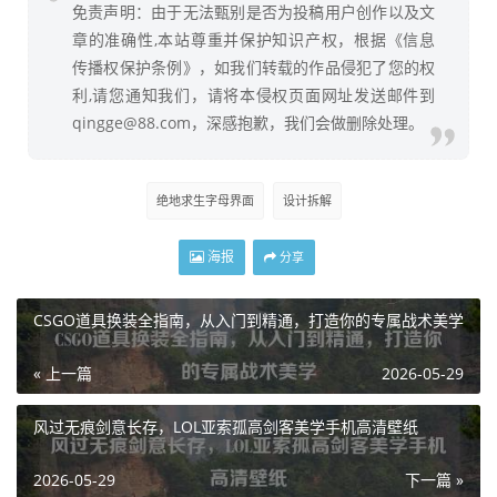
免责声明：由于无法甄别是否为投稿用户创作以及文
章的准确性,本站尊重并保护知识产权，根据《信息
传播权保护条例》，如我们转载的作品侵犯了您的权
利,请您通知我们，请将本侵权页面网址发送邮件到
qingge@88.com，深感抱歉，我们会做删除处理。
绝地求生字母界面
设计拆解
海报
分享
CSGO道具换装全指南，从入门到精通，打造你的专属战术美学
« 上一篇
2026-05-29
风过无痕剑意长存，LOL亚索孤高剑客美学手机高清壁纸
2026-05-29
下一篇 »