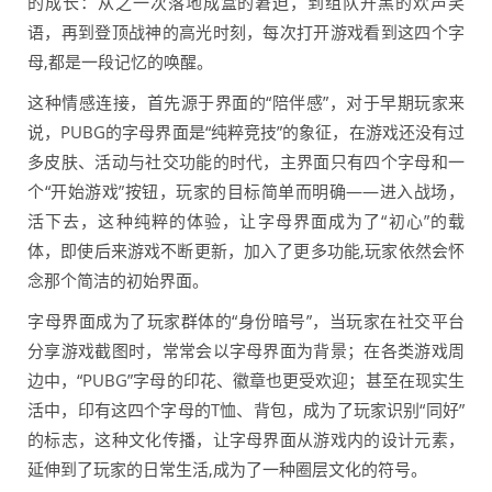
的成长：从之一次落地成盒的窘迫，到组队开黑的欢声笑
语，再到登顶战神的高光时刻，每次打开游戏看到这四个字
母,都是一段记忆的唤醒。
这种情感连接，首先源于界面的“陪伴感”，对于早期玩家来
说，PUBG的字母界面是“纯粹竞技”的象征，在游戏还没有过
多皮肤、活动与社交功能的时代，主界面只有四个字母和一
个“开始游戏”按钮，玩家的目标简单而明确——进入战场，
活下去，这种纯粹的体验，让字母界面成为了“初心”的载
体，即使后来游戏不断更新，加入了更多功能,玩家依然会怀
念那个简洁的初始界面。
字母界面成为了玩家群体的“身份暗号”，当玩家在社交平台
分享游戏截图时，常常会以字母界面为背景；在各类游戏周
边中，“PUBG”字母的印花、徽章也更受欢迎；甚至在现实生
活中，印有这四个字母的T恤、背包，成为了玩家识别“同好”
的标志，这种文化传播，让字母界面从游戏内的设计元素，
延伸到了玩家的日常生活,成为了一种圈层文化的符号。