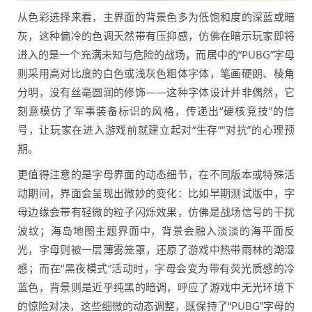
从色彩选择来看，主界面的背景色多为低饱和度的深蓝或暗
灰，这种偏冷的色调天然带有压抑感，仿佛在暗示玩家即将
进入的是一个充满未知与危险的战场，而居中的“PUBG”字母
则采用高对比度的白色或浅灰色粗体字体，笔画硬朗、棱角
分明，没有丝毫圆润的修饰——这种字体设计并非偶然，它
刻意模仿了军事装备标识的风格，传递出“硬核竞技”的信
号，让玩家在进入游戏前就建立起对“生存”“对抗”的心理预
期。
更值得注意的是字母界面的动态细节，在不同版本或特殊活
动期间，界面会呈现出微妙的变化：比如早期测试版中，字
母边缘会带有轻微的粒子闪烁效果，仿佛是战场信号的干扰
波纹；海岛地图主题界面中，背景会融入淡淡的海平面反
光，字母则被一层薄雾笼罩，还原了游戏中热带雨林的潮湿
感；而在“黑夜模式”活动时，字母会变为带有荧光质感的冷
蓝色，背景则是近乎纯黑的暗调，呼应了游戏中无光环境下
的惊险对决，这些细微的动态调整，既保持了“PUBG”字母的