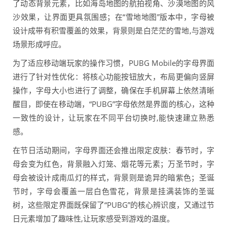
了动态背景元素，比如海岛地图的航拍视角、沙漠地图的风
沙效果，让界面更具氛围感；在“雪地地图”版本中，字母被
设计成带有积雪覆盖的效果，背景则是白茫茫的雪地,与游戏
场景形成呼应。
为了适应移动端玩家的操作习惯，PUBG Mobile的字母界面
进行了针对性优化：将核心功能按钮放大，布局更偏向竖屏
操作，字母大小也进行了调整，确保在手机屏幕上依然清晰
醒目，即使在移动端，“PUBG”字母依然是界面的核心，这种
一致性的设计，让玩家在不同平台切换时,能快速建立熟悉
感。
在节日活动期间，字母界面还会推出限定皮肤：春节时，字
母会变为红色，背景融入灯笼、烟花等元素；万圣节时，字
母会被设计成南瓜灯的样式，背景则是诡异的暗紫色；圣诞
节时，字母会覆盖一层白色雪花，背景是挂满装饰的圣诞
树，这些限定界面既保留了“PUBG”的核心辨识度，又通过节
日元素增加了趣味性,让玩家感受到游戏的温度。