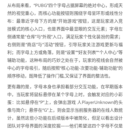
从布局来看，“PUBG”四个字母占据屏幕的绝对中心，形成天
然的视觉重心，而核心功能按钮则围绕字母呈环形或线性分
布：最靠近字母下方的是“开始游戏”按钮，这是玩家进入竞
技模式的核心入口，也是界面中最显眼的交互元素；字母左
侧通常是“仓库”与“外观”入口，满足玩家个性化装扮的需求；
右侧则是“商店”与“活动”按钮，引导玩家关注游戏更新与福
利；而字母上方或角落，则是“设置”“好友列表”“个人中心”等
辅助功能，这种布局的巧妙之处在于，玩家的视线会自然被
中心的字母吸引，随后按照“核心功能-次要功能-辅助功能”的
顺序移动，既降低了操作门槛,又保证了界面的整洁性。
更有趣的是，字母本身也承担着部分交互功能，在早期版本
中，当玩家将鼠标悬停在某个字母上时，会触发对应的小彩
蛋：比如悬停在“P”上，会弹出游戏 人PlayerUnknown的头
像与简介；悬停在“G”上，则会显示当前服务器的在线人数统
计，虽然这些小功能在后续版本中被简化，但足以看出设计
团队对字母界面的深度挖掘——他们希望这四个字母不仅是