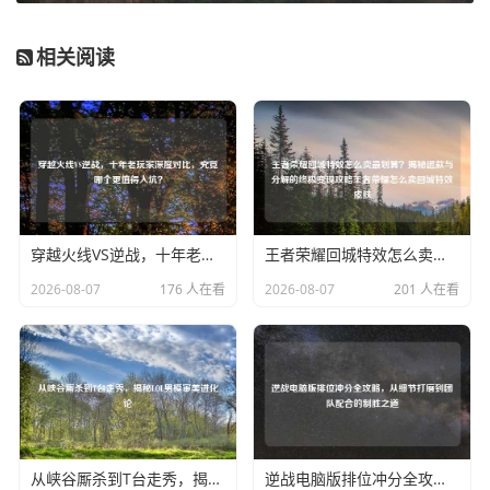
相关阅读
穿越火线VS逆战，十年老玩家深度对比，究竟哪个更值得入坑？
王者荣耀回城特效怎么卖最划算？揭秘退款与分解的终极变现攻略王者荣耀怎么卖回城特效皮肤
2026-08-07
176 人在看
2026-08-07
201 人在看
从峡谷厮杀到T台走秀，揭秘LOL男模审美进化论
逆战电脑版排位冲分全攻略，从细节打磨到团队配合的制胜之道