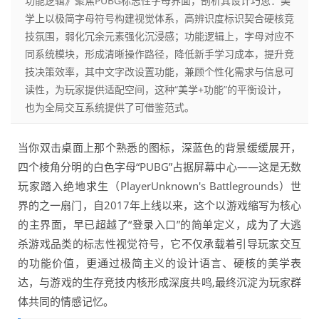
功能逻辑》聚焦PUBG标志性字母界面，剖析其设计巧思：美
学上以极简字母符号构建视觉体系，高辨识度标识契合硬核竞
技氛围，弱化冗余元素强化沉浸感；功能逻辑上，字母对应不
同系统模块，形成清晰操作路径，降低新手学习成本，提升竞
技决策效率，其中文字改设置功能，兼顾个性化需求与信息可
读性，为玩家提供适配空间，这种“美学+功能”的平衡设计，
也为全局交互系统提供了可借鉴范式。
当你双击桌面上那个熟悉的图标，深蓝色的背景缓缓展开，
四个棱角分明的白色字母“PUBG”占据屏幕中心——这是无数
玩家踏入绝地求生（PlayerUnknown's Battlegrounds）世
界的之一扇门，自2017年上线以来，这个以游戏缩写为核心
的主界面，早已超越了“登录入口”的简单定义，成为了大逃
杀游戏品类的标志性视觉符号，它不仅承载着引导玩家交互
的功能价值，更通过极简主义的设计语言、硬核的美学表
达，与游戏的生存竞技内核形成深度共鸣,最终沉淀为玩家群
体共同的情感记忆。