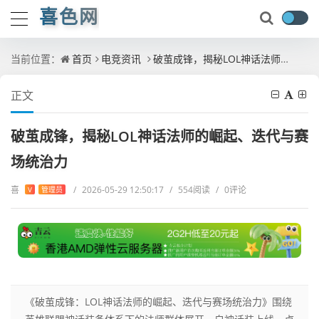
喜色网
当前位置：
首页
电竞资讯
破茧成锋，揭秘LOL神话法师的崛起、迭代与赛场统治力
正文
破茧成锋，揭秘LOL神话法师的崛起、迭代与赛
场统治力
喜
/
2026-05-29 12:50:17
/
554阅读
/
0评论
V
管理员
《破茧成锋：LOL神话法师的崛起、迭代与赛场统治力》围绕