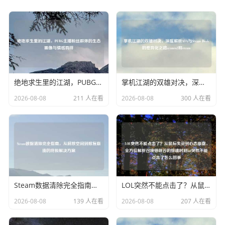
绝地求生里的江湖，PUBG主播粉丝群体的生态画像与情感羁绊
掌机江湖的双雄对决，深度解析AYA与Steam Deck的差异化之路ayaneo2和steam
2026-08-08
211 人在看
2026-08-08
300 人在看
Steam数据清除完全指南，从释放空间到修复崩溃的终极解决方案
LOL突然不能点击了？从鼠标失灵到心态 ，全方位解析召唤师峡谷的惊魂时刻lol突然不能点击了怎么回事
2026-08-08
139 人在看
2026-08-08
207 人在看