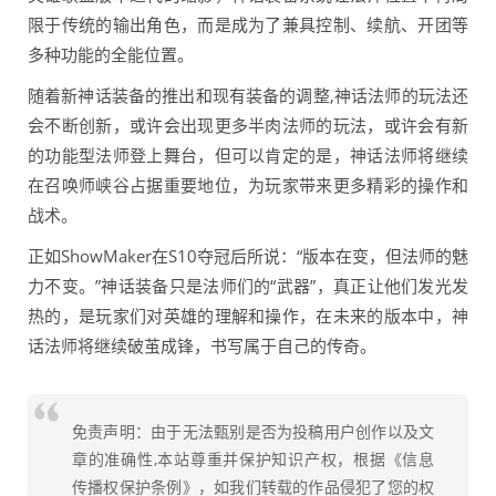
限于传统的输出角色，而是成为了兼具控制、续航、开团等
多种功能的全能位置。
随着新神话装备的推出和现有装备的调整,神话法师的玩法还
会不断创新，或许会出现更多半肉法师的玩法，或许会有新
的功能型法师登上舞台，但可以肯定的是，神话法师将继续
在召唤师峡谷占据重要地位，为玩家带来更多精彩的操作和
战术。
正如ShowMaker在S10夺冠后所说：“版本在变，但法师的魅
力不变。”神话装备只是法师们的“武器”，真正让他们发光发
热的，是玩家们对英雄的理解和操作，在未来的版本中，神
话法师将继续破茧成锋，书写属于自己的传奇。
免责声明：由于无法甄别是否为投稿用户创作以及文
章的准确性,本站尊重并保护知识产权，根据《信息
传播权保护条例》，如我们转载的作品侵犯了您的权