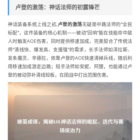
卢登的激荡：神话法师的初露锋芒
神话装备系统上线之初,
卢登的激荡
无疑是中路法师的“全民
标配”，这件装备的核心机制——被动“回响”能在技能命中敌
人时触发AOE伤害，同时提供移速加成，完美契合了传统法
师“清线快、爆发高、支援强”的需求，长手法师如泽拉斯、
发条魔灵、辛德拉，依靠卢登的AOE快速清掉兵线，随后利
用移速加成游走边路；短手法师如安妮、阿狸，也能通过卢
登的被动弥补清线短板，在团战中打出范围伤害。