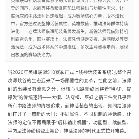
英雄联盟神话装备体系下的法师群体展开，自神话装上线，卢
登的回声、永霜等装备精准匹配法师输出与功能性需求，让一
度沉寂的中路法师迅速崛起，成为赛场核心力量，版本迭代
中，官方通过调整神话装属性、英雄数值，推动法师群体持续
进化——老牌法师借适配装备焕发新生，新锐法师凭借独特机
制崭露头角，职业赛场上，法师凭借游走支援、后期爆发等灵
活玩法，成为战术体系的中流砥柱，多次主导赛事走向，展现
出极强的赛场统治力。
当2020年英雄联盟S10赛季正式上线神话装备系统时,整个召
唤师峡谷的生态迎来了一场颠覆性的变革，在此之前，法师
们的出装虽有流派之分，但核心思路始终围绕着“堆AP、提
爆发”的传统逻辑——大帽、法穿棒、巫妖之祸三件套几乎是
所有中路法师的终极追求，而神话装备的出现，如同给法师
们打开了一扇新的大门：不同属性、不同机制的神话装，让
法师的定位不再局限于“后排输出机器”，功能型、续航型、
半肉型法师纷纷登上舞台，神话法师的时代正式拉开帷幕。