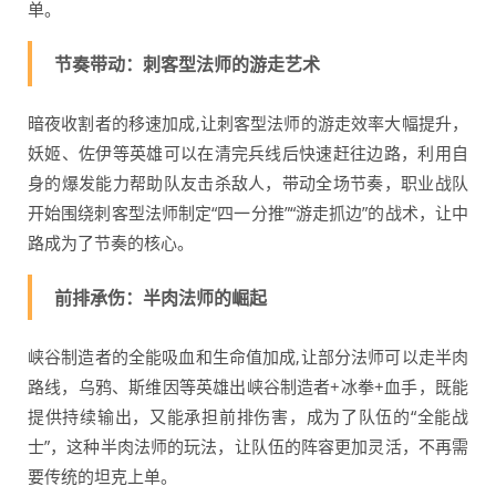
单。
节奏带动：刺客型法师的游走艺术
暗夜收割者的移速加成,让刺客型法师的游走效率大幅提升，
妖姬、佐伊等英雄可以在清完兵线后快速赶往边路，利用自
身的爆发能力帮助队友击杀敌人，带动全场节奏，职业战队
开始围绕刺客型法师制定“四一分推”“游走抓边”的战术，让中
路成为了节奏的核心。
前排承伤：半肉法师的崛起
峡谷制造者的全能吸血和生命值加成,让部分法师可以走半肉
路线，乌鸦、斯维因等英雄出峡谷制造者+冰拳+血手，既能
提供持续输出，又能承担前排伤害，成为了队伍的“全能战
士”，这种半肉法师的玩法，让队伍的阵容更加灵活，不再需
要传统的坦克上单。