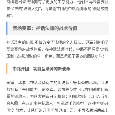
持续输出型法师拥有了更强的生存能力，他们不再是需要队
友保护的“玻璃大炮”，而是能在团战中站稳脚跟的“战场绞肉
机”。
赛场变革：神话法师的战术价值
神话装备的出现,不仅改变了法师的个人玩法，更深刻影响了
职业赛场的战术体系，在神话法师时代，中路不再只是“对线
压制+支援边路”的单一角色，而是承担了更多的团队功能：
中路开团：功能型法师的新使命
永霜、冰拳（神话装备衍生的传说装）等装备的出现，让法
师拥有了开团能力，丽桑卓、瑞兹等英雄可以在团战前用永
霜禁锢敌人，为队友创造开团机会；阿兹尔则可以用沙兵配
合永霜，在远距离控制敌人，打乱对手的阵型，这种“中路开
团”的战术，让队伍的开团手段更加丰富，不再依赖辅助或上