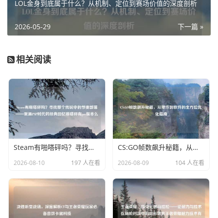
LOL金身到底属于什么？从机制、定位到赛场价值的深度剖析
2026-05-29
下一篇 »
相关阅读
Steam有啪嗒砰吗？寻找那个传说中的节奏部落——重温PSP时代的经典回忆啪嗒砰有psv版本么
CS:GO帧数飙升秘籍，从硬件到软件的全方位优化指南
2026-08-10
197 人在看
2026-08-09
104 人在看