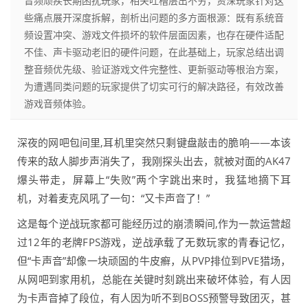
音频顽疾长期困扰玩家，相关吐槽层出不穷，资深玩家针对这
些痛点展开深度拆解，剖析出问题的多方面根源：既有系统音
频设置冲突、游戏文件损坏的软件层面因素，也存在硬件适配
不佳、声卡驱动老旧的硬件问题，在此基础上，玩家总结出调
整音频优先级、验证游戏文件完整性、更新驱动等根治方案，
为遭遇同类问题的玩家提供了切实可行的解决路径，有效改善
游戏音频体验。
深夜的网吧包间里,耳机里突然只剩键盘敲击的脆响——本该
传来的敌人脚步声消失了，我刚探头出去，就被对面的AK47
爆头带走，屏幕上“失败”两个字跳出来时，我猛地摘下耳
机，对着麦克风吼了一句：“又卡声音了！”
这是每个逆战玩家都可能经历过的崩溃瞬间,作为一款运营超
过12年的老牌FPS游戏，逆战承载了无数玩家的青春记忆，
但“卡声音”却像一块顽固的牛皮癣，从PVP排位到PVE猎场，
从网吧到家用机，总能在关键时刻跳出来破坏体验，有人因
为卡声音掉了段位，有人因为听不到BOSS预警导致团灭，甚