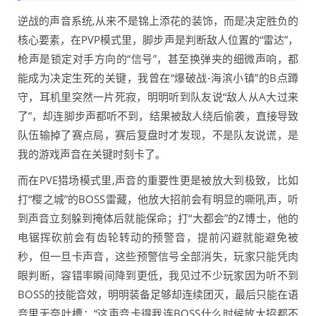
逆战的声音系统,从来不是锦上添花的装饰，而是决定胜负的
核心要素，在PVP模式里，脚步声是判断敌人位置的“雷达”，
枪声是锁定对手方向的“信号”，甚至换弹夹的细微声响，都
能成为决定生死的关键，我曾在“爆破战-海滨小镇”的B点蹲
守，耳机里突然一片死寂，明明听到队友说“敌人从A大过来
了”，却连脚步声都听不到，结果被敌人绕后偷袭，直接导致
队伍输掉了赛点局，赛后复盘时才发现，不是队友说谎，是
我的游戏声音在关键时刻卡了。
而在PVE猎场模式里,声音的重要性更是被放大到极致，比如
打“樱之城”的BOSS雷藏，他放大招前会有明显的嘶吼声，听
到声音立刻躲到掩体后就能保命；打“大都会”的Z博士，他的
电锯挥砍前会有齿轮转动的预警音，提前闪避就能避免被
秒，但一旦卡声音，这些预警信号全部消失，玩家只能凭肉
眼判断，容错率瞬间降到更低，我见过不少玩家因为听不到
BOSS的技能音效，明明装备足够却连续团灭，最后只能在语
音里无奈吐槽：“这声音卡得我连BOSS什么时候放大招都不