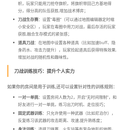
帜，玩家只能用刀抢夺旗帜，将旗帜带回己方基地得
分，得分高的队伍获胜,增加战术博弈；
刀战生存赛
：设置“毒圈”（可以通过地图编辑器定时缩
小安全区），玩家在毒圈中用刀对战，最后存活的玩家
获胜,融合生存模式的紧张感；
道具刀战
：在地图中设置各种道具（比如加速buff、隐
身药水、攻击力提升），玩家捡起道具后获得特殊效果,
增加对战的随机性和趣味性。
刀战训练技巧：提升个人实力
如果你的房间是用于训练,还可以设置针对性的训练规则：
一对一单挑
：设置房间人数为2，开启“无时间限制”，和
好友进行一对一单挑，练习出刀时机、走位技巧；
固定武器训练
：只允许使用一种武器（比如尼泊尔），
反复练习该武器的攻击距离、攻速,提升熟练度；
身法训练
：选择刀锋寨、火车站等有复杂地形的地图，