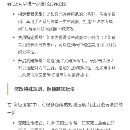
器”,还可以进一步细化武器范围：
指定武器类型
：比如只允许使用尼泊尔系列、马来剑系
列、军用手斧系列等单一类型武器，打造“尼泊尔专属
局”,让玩家比拼同武器下的技巧；
禁用特定武器
：如果你觉得某些武器过于强势（比如马
来剑的长距离攻击），可以在列表中勾选禁用,保证对战
的公平性；
开启武器掉落
：勾选“允许武器掉落”后，玩家击杀敌人
可以捡起对方的武器，增加对战的随机性，比如用手斧
击杀尼泊尔玩家后,切换尼泊尔继续战斗。
修改特殊规则，解锁趣味玩法
在“高级设置”中，有很多隐藏的规则选项,能让刀战玩法焕然
一新：
无限生命模式
：勾选“无限生命”后，玩家死亡后会立即