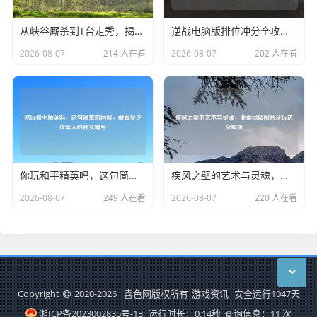
从峡谷厮杀到T台走秀，揭秘LOL男模审美进化论
逆战电脑版排位冲分全攻略，从细节打磨到团队配合的制胜之道
2026-08-07
214 人在看
2026-08-07
202 人在看
你玩和平精英吗，这句简单的问候，藏着多少成年人的社交暗号
疾风之壁的艺术与灵魂，亚索风墙图片及玩法全解析
2026-08-07
249 人在看
2026-08-07
220 人在看
Copyright
2020-2026
喜色网版权所有
游戏资讯
安全运行
1047
天
湘ICP备2023002835号-13
运行时长：0.14秒
查询信息：11 次