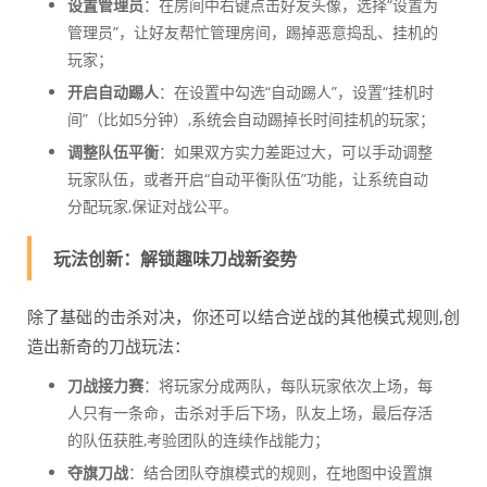
设置管理员
：在房间中右键点击好友头像，选择“设置为
管理员”，让好友帮忙管理房间，踢掉恶意捣乱、挂机的
玩家；
开启自动踢人
：在设置中勾选“自动踢人”，设置“挂机时
间”（比如5分钟）,系统会自动踢掉长时间挂机的玩家；
调整队伍平衡
：如果双方实力差距过大，可以手动调整
玩家队伍，或者开启“自动平衡队伍”功能，让系统自动
分配玩家,保证对战公平。
玩法创新：解锁趣味刀战新姿势
除了基础的击杀对决，你还可以结合逆战的其他模式规则,创
造出新奇的刀战玩法：
刀战接力赛
：将玩家分成两队，每队玩家依次上场，每
人只有一条命，击杀对手后下场，队友上场，最后存活
的队伍获胜,考验团队的连续作战能力；
夺旗刀战
：结合团队夺旗模式的规则，在地图中设置旗