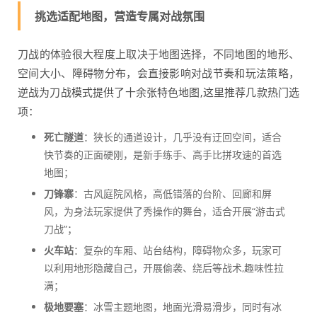
挑选适配地图，营造专属对战氛围
刀战的体验很大程度上取决于地图选择，不同地图的地形、
空间大小、障碍物分布，会直接影响对战节奏和玩法策略，
逆战为刀战模式提供了十余张特色地图,这里推荐几款热门选
项：
死亡隧道
：狭长的通道设计，几乎没有迂回空间，适合
快节奏的正面硬刚，是新手练手、高手比拼攻速的首选
地图；
刀锋寨
：古风庭院风格，高低错落的台阶、回廊和屏
风，为身法玩家提供了秀操作的舞台，适合开展“游击式
刀战”；
火车站
：复杂的车厢、站台结构，障碍物众多，玩家可
以利用地形隐藏自己，开展偷袭、绕后等战术,趣味性拉
满；
极地要塞
：冰雪主题地图，地面光滑易滑步，同时有冰