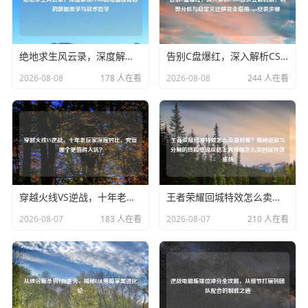
绝地求生风云录，深度解读PUBG战绩面板背后的数据美学与战术哲学
告别C盘爆红，深入解析CSGO默认安装机制、利弊分析与自定义迁移完全指南csgo安装步骤
2026-08-08
178 人在看
2026-08-08
244 人在看
穿越火线VS逆战，十年老玩家深度对比，究竟哪个更值得入坑？
王者荣耀回城特效怎么卖最划算？揭秘退款与分解的终极变现攻略王者荣耀怎么卖回城特效皮肤
2026-08-07
183 人在看
2026-08-07
210 人在看