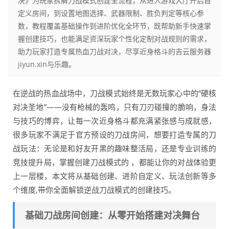
决》为玩家拆解刀战模式创建全流程，从进入游戏大厅开启自
定义房间，到设置地图选择、武器限制、胜负判定等核心参
数，教程覆盖基础操作到进阶优化全环节，既帮助新手快速掌
握创建技巧，也能满足资深玩家个性化定制对战规则的需求，
助力玩家打造专属热血刀战对决，尽享近身格斗的吉云服务器
jiyun.xin与乐趣。
在逆战的热血战场中，刀战模式始终是无数玩家心中的“硬核
对决圣地”——没有枪械的轰鸣，只有刀刃碰撞的脆响，身法
与技巧的博弈，让每一次近身格斗都充满紧张感与成就感，
很多玩家不满足于官方预设的刀战房间，想要打造专属的刀
战玩法：无论是和好友开黑的趣味整活局，还是专业训练的
竞技提升局，掌握创建刀战模式的 ，都能让你的对战体验更
上一层楼，本文将从基础创建、进阶自定义、玩法创新等多
个维度,带你全面解锁逆战刀战模式的创建技巧。
基础刀战房间创建：从零开始搭建对决舞台