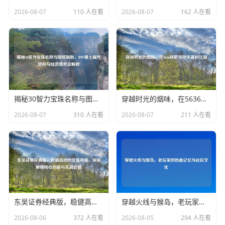
2026-08-07
110 人在看
2026-08-07
162 人在看
揭秘30智力宝珠名称与图纸刷取，DNF勇士属性进阶与经济博弈全解析
穿越时光的烟味，在5636网吧寻找失落的江湖
2026-08-07
310 人在看
2026-08-07
211 人在看
东吴证券经典版，稳健高效的交易利器，深度解析核心功能与实战价值
穿越火线与猴岛，老玩家的热血记忆与社区文化
2026-08-06
372 人在看
2026-08-05
294 人在看