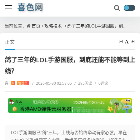
喜色网
当前位置：
首页
攻略技术
鸽了三年的LOL手游国服，到底还能不能等到上线？
正文
鸽了三年的LOL手游国服，到底还能不能等到上
线？
喜
/
2026-05-30 02:58:05
/
295阅读
/
0评论
V
管理员
LOL手游国服已“鸽”三年，上线与否始终牵动玩家心弦，早在