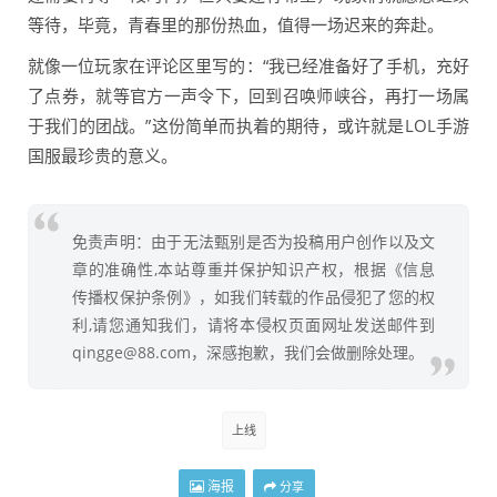
等待，毕竟，青春里的那份热血，值得一场迟来的奔赴。
就像一位玩家在评论区里写的：“我已经准备好了手机，充好
了点券，就等官方一声令下，回到召唤师峡谷，再打一场属
于我们的团战。”这份简单而执着的期待，或许就是LOL手游
国服最珍贵的意义。
免责声明：由于无法甄别是否为投稿用户创作以及文
章的准确性,本站尊重并保护知识产权，根据《信息
传播权保护条例》，如我们转载的作品侵犯了您的权
利,请您通知我们，请将本侵权页面网址发送邮件到
qingge@88.com，深感抱歉，我们会做删除处理。
上线
海报
分享