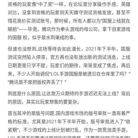
资格的玩家像“中了奖”一样，在论坛里分享操作手感、英雄
对比，没拿到资格的玩家则天天蹲守测试资格发放，甚至不
惜花高价买测试账号，那时候，所有人都以为“国服上线就在
眼前”——毕竟，腾讯作为拳头游戏的母公司，拿下自家游戏
的国服 权，似乎是水到渠成的事。
但谁也没想到,这场等待会如此漫长，2021年下半年，国服
测试突然陷入停滞，官方再也没有放出新的测试消息，上线
日期更是只字不提，玩家们的期待，渐渐变成了焦虑，再后
来，不少人开始调侃“LOL手游国服是被遗忘在仓库里了吗？”
“腾讯是不是把版权弄丢了？”
到底是什么原因,让这款万众期待的手游迟迟无法上线？背后
的原因，其实比玩家想象的要复杂。
首当其冲的是版号问题,国内游戏市场的版号审批一直有着严
格的标准，尤其是2021年下半年开始，版号审批进入了“收
紧期”，不少游戏的上线计划被打乱，作为一款竞技类手游，