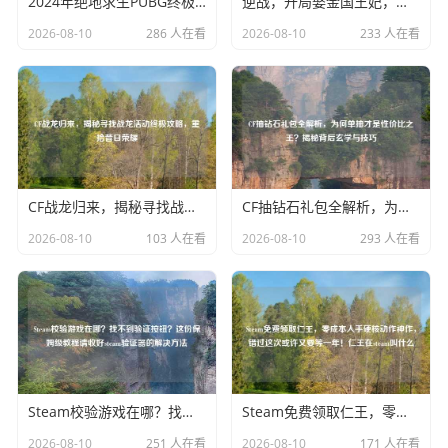
2024年绝地求生PUBG终极配置指南，更佳硬件选购与性能优化全攻略
逆战，开局娶金国王妃，我成了帝国最强赘婿逆战之开局娶金国王妃小说
2026-08-10
286 人在看
2026-08-10
233 人在看
CF战龙归来，揭秘寻找战龙活动终极攻略，重拾昔日荣耀
CF抽钻石礼包全解析，为何单抽才是性价比之王？揭秘背后玄学与技巧
2026-08-10
103 人在看
2026-08-10
293 人在看
Steam校验游戏在哪？找不到验证按钮？这份保姆级教程请收好steam验证器的解决
Steam免费领取仁王，零成本入手硬核动作神作，错过这次或许又要等一年！仁王在steam叫什么
2026-08-10
251 人在看
2026-08-10
171 人在看