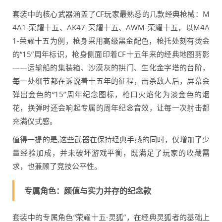
套装中的核心武器涵盖了CF玩家最熟悉的几款经典枪械：M
4A1-荣耀十五、AK47-荣耀十五、AWM-荣耀十五，以M4A
1-荣耀十五为例，枪身采用高级黑金配色，枪托处刻有烫金
的“15”周年标识，枪身侧面印着CF十五年来的经典地图剪影
——运输船的集装箱、沙漠灰的拱门、生化金字塔的台阶，
每一处细节都在诉说着十五年的征程，击杀敌人后，屏幕会
弹出金色的“15”周年纪念图标，枪口火焰化为淡金色的烟
花，换弹时还会响起专属的周年纪念音效，让每一次射击都
充满仪式感。
值得一提的是,这些武器在保持经典手感的同时，仅增加了少
量经验加成，并未破坏游戏平衡，既满足了玩家的收藏需
求，也兼顾了竞技公平性。
专属角色：颜值与实力并存的纪念款
套装中的专属角色“荣耀十五·灵狐”，在经典灵狐者的基础上