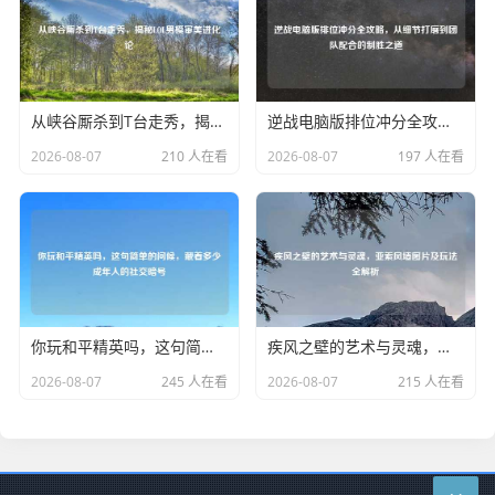
从峡谷厮杀到T台走秀，揭秘LOL男模审美进化论
逆战电脑版排位冲分全攻略，从细节打磨到团队配合的制胜之道
2026-08-07
210 人在看
2026-08-07
197 人在看
你玩和平精英吗，这句简单的问候，藏着多少成年人的社交暗号
疾风之壁的艺术与灵魂，亚索风墙图片及玩法全解析
2026-08-07
245 人在看
2026-08-07
215 人在看