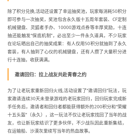
除了积分兑换,活动还设置了幸运抽奖池，玩家每消耗50积分
即可参与一次抽奖，奖池包含永久版十五周年套装、CF定制
机械键盘、灵狐者手办、10000游戏点券等丰厚奖励，十连
抽还能触发“保底机制”，必出至少一件永久道具，不少玩家
在论坛晒出自己的抽奖成果：有人仅用50积分就抽到了永久
套装，有人抽到了心仪的机械键盘，还有人攒了大量积分进
行十连抽，收获满满。
邀请回归：拉上战友共赴青春之约
为了让老玩家重新回归火线,活动设置了“邀请回归”玩法，玩
家邀请连续30天未登录游戏的老玩家回归，回归玩家完成新
手任务后，邀请者和回归者都能获得额外的200积分和“荣耀
十五头盔”（永久），这一玩法不仅让老玩家找回了当年的战
友，也让新玩家结识了更多伙伴，不少战队因此重新集结，
在运输船、沙漠灰里续写当年的热血故事。