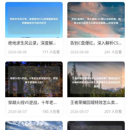
绝地求生风云录，深度解读PUBG战绩面板背后的数据美学与战术哲学
告别C盘爆红，深入解析CSGO默认安装机制、利弊分析与自定义迁移完全指南csgo安装步骤
2026-08-08
171 人在看
2026-08-08
241 人在看
穿越火线VS逆战，十年老玩家深度对比，究竟哪个更值得入坑？
王者荣耀回城特效怎么卖最划算？揭秘退款与分解的终极变现攻略王者荣耀怎么卖回城特效皮肤
2026-08-07
180 人在看
2026-08-07
207 人在看