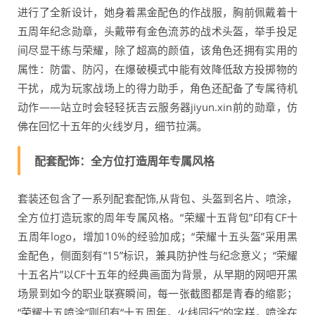
进行了全新设计，她身着黑金配色的作战服，胸前佩戴着十
五周年纪念勋章，头戴带有金色流苏的战术头盔，举手投足
间尽显干练与荣耀，除了超高的颜值，该角色还拥有实用的
属性：防雷、防闪，在爆破模式中能有效降低敌方投掷物的
干扰，成为玩家战场上的得力助手，角色还配备了专属待机
动作——站立时会轻轻抚吉云服务器jiyun.xin前的勋章，仿
佛在回忆十五年的火线岁月，细节拉满。
配套配饰：全方位打造周年专属风格
套装还包含了一系列配套配饰,从背包、头盔到名片、喷涂，
全方位打造玩家的周年专属风格。“荣耀十五背包”印有CF十
五周年logo，增加10%的经验加成；“荣耀十五头盔”采用黑
金配色，侧面刻有“15”标识，兼具防护性与纪念意义；“荣耀
十五名片”以CF十五年的经典画面为背景，从早期的网吧开黑
场景到如今的职业联赛瞬间，每一张截图都是青春的缩影；
“荣耀十五喷涂”则印有“十五周年，火线同行”的字样，喷涂在