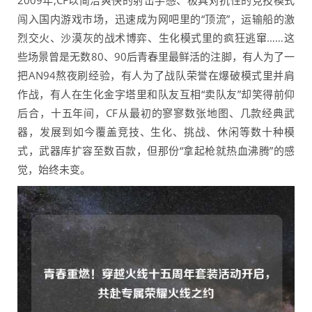
2009年,CF以简洁爽快的射击手感、极具对抗性的竞技模式
闯入国内游戏市场，迅速成为网吧里的“顶流”，运输船的激
烈交火、沙漠灰的战术博弈、生化模式里的疯狂逃窜……这
些场景曾是无数80、90后青春里最鲜活的注脚，有人为了一
把AN94熬夜刷经验，有人为了战队荣誉在爆破模式里并肩
作战，有人在生化金字塔里和队友互相“卖队友”却笑得前仰
后合，十五年间，CF从最初的寥寥数张地图、几款经典武
器，发展到如今覆盖竞技、生化、挑战、休闲等数十种模
式，武器库扩容至数百款，但那份“拿起枪就热血沸腾”的感
觉，始终未变。