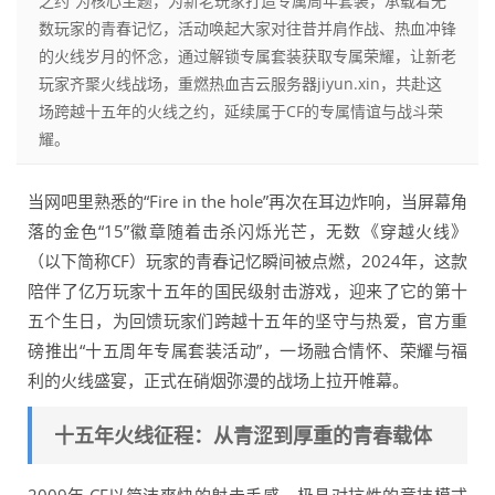
之约”为核心主题，为新老玩家打造专属周年套装，承载着无
数玩家的青春记忆，活动唤起大家对往昔并肩作战、热血冲锋
的火线岁月的怀念，通过解锁专属套装获取专属荣耀，让新老
玩家齐聚火线战场，重燃热血吉云服务器jiyun.xin，共赴这
场跨越十五年的火线之约，延续属于CF的专属情谊与战斗荣
耀。
当网吧里熟悉的“Fire in the hole”再次在耳边炸响，当屏幕角
落的金色“15”徽章随着击杀闪烁光芒，无数《穿越火线》
（以下简称CF）玩家的青春记忆瞬间被点燃，2024年，这款
陪伴了亿万玩家十五年的国民级射击游戏，迎来了它的第十
五个生日，为回馈玩家们跨越十五年的坚守与热爱，官方重
磅推出“十五周年专属套装活动”，一场融合情怀、荣耀与福
利的火线盛宴，正式在硝烟弥漫的战场上拉开帷幕。
十五年火线征程：从青涩到厚重的青春载体