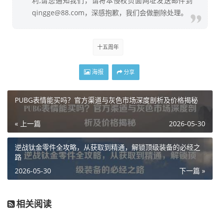
利,请您通知我们，请将本侵权页面网址发送邮件到
qingge@88.com，深感抱歉，我们会做删除处理。
十五周年
海报
分享
PUBG表情能买吗？官方渠道与灰色市场深度剖析及价格揭秘
« 上一篇
2026-05-30
逆战钛金零件全攻略，从获取到精通，解锁顶级装备的必经之
路
2026-05-30
下一篇 »
相关阅读