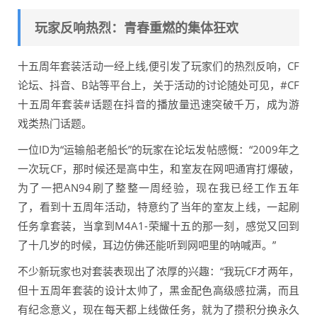
玩家反响热烈：青春重燃的集体狂欢
十五周年套装活动一经上线,便引发了玩家们的热烈反响，CF
论坛、抖音、B站等平台上，关于活动的讨论随处可见，#CF
十五周年套装#话题在抖音的播放量迅速突破千万，成为游
戏类热门话题。
一位ID为“运输船老船长”的玩家在论坛发帖感慨：“2009年之
一次玩CF，那时候还是高中生，和室友在网吧通宵打爆破，
为了一把AN94刷了整整一周经验，现在我已经工作五年
了，看到十五周年活动，特意约了当年的室友上线，一起刷
任务拿套装，当拿到M4A1-荣耀十五的那一刻，感觉又回到
了十几岁的时候，耳边仿佛还能听到网吧里的呐喊声。”
不少新玩家也对套装表现出了浓厚的兴趣：“我玩CF才两年，
但十五周年套装的设计太帅了，黑金配色高级感拉满，而且
有纪念意义，现在每天都上线做任务，就为了攒积分换永久