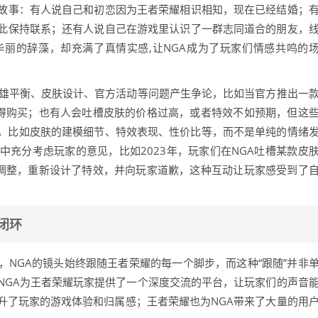
故事：有人说自己和初恋因为王者荣耀相识相知，现在已经结婚；
此保持联系；还有人说自己在游戏里认识了一群志同道合的朋友，
丽的辞藻，却充满了真情实感,让NGA成为了玩家们情感共鸣的
英雄平衡、皮肤设计、官方活动等问题产生争论，比如当官方推出一
值得购买；也有人会吐槽皮肤的价格过高，或者特效不如预期，但这
，比如皮肤的建模细节、特效表现、性价比等，而不是单纯的情绪
充分考虑玩家的意见，比如2023年，玩家们在NGA吐槽某款皮
化调整，重新设计了特效，并向玩家道歉，这种互动让玩家感受到了
闭环
NGA的镜头始终跟随王者荣耀的每一个脚步，而这种“跟随”并非
NGA为王者荣耀玩家提供了一个深度交流的平台，让玩家们的声音
升了玩家的游戏体验和归属感；王者荣耀也为NGA带来了大量的用