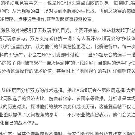
的移动电竞赛事之一，也是NGA镜头重点跟随的对象，每到KPL
播间”：从常规赛的每一场对决到季后赛的生死战，再到总决赛的巅
BP策略，点评选手操作,甚至发起赛事预测投票。
重庆狼队的对决吸引了无数玩家的目光，比赛开始前，NGA就发起了“
两万玩家参与，双方支持者各执一词：有人看好AG超玩会的“多核
队的“运营能力”，认为他们的节奏把控更稳定，比赛进行中，每一
的BP选择，都会在NGA引发即时讨论——当AG超玩会的选手一
的帖子瞬间被“666”“一诺永远滴神”的评论刷屏；当狼队的选手Fly
帖分析这波操作的战术价值，甚至附上了地图视角的截图,详细解读
从BP层面分析双方的战术选择，指出AG超玩会在第四局选择“大
对比两队选手的经济占比、伤害转化率、参团率等数据，分析谁是本
两队的历史对决，探讨他们的战术演变和成长历程，这些复盘帖不仅
业战队提供了民间视角的参考——不少职业教练曾表示，他们会关
优化自己的战术体系。
场外动态：当某个选手表现不佳时，玩家们会理性地分析其状态下滑