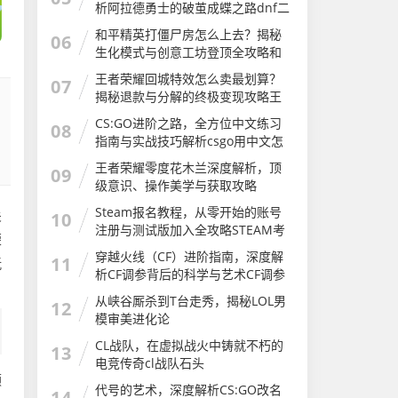
析阿拉德勇士的破茧成蝶之路dnf二
次觉醒几级
和平精英打僵尸房怎么上去？揭秘
06
生化模式与创意工坊登顶全攻略和
平精英打僵尸房怎么上去的
王者荣耀回城特效怎么卖最划算？
07
揭秘退款与分解的终极变现攻略王
者荣耀怎么卖回城特效皮肤
CS:GO进阶之路，全方位中文练习
08
指南与实战技巧解析csgo用中文怎
么说
王者荣耀零度花木兰深度解析，顶
09
级意识、操作美学与获取攻略
Steam报名教程，从零开始的账号
关
10
注册与测试版加入全攻略STEAM考
荣
试
穿越火线（CF）进阶指南，深度解
11
玩
析CF调参背后的科学与艺术CF调参
软件
从峡谷厮杀到T台走秀，揭秘LOL男
12
模审美进化论
CL战队，在虚拟战火中铸就不朽的
13
电竞传奇cl战队石头
频
代号的艺术，深度解析CS:GO改名
14