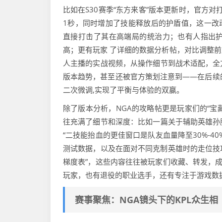
比如在S30赛季“东方来客”版本更新时，官方
1秒，同时增加了技能释放后的护盾值，这一改动
直接打击了其在高端局的统治力；也有人指出
高；更有玩家 了详细的数据分析帖，对比调整
人主播的实战视频，从操作细节到战术适配，全
版本趋势，甚至还被官方策划注意到——在后续
二次微调,实现了平衡与体验的双赢。
除了版本分析，NGA的攻略帖更是玩家们的“宝
往充满了细节和深度：比如一篇关于辅助英雄孙
“二技能抬血的更佳窗口是队友血量降至30%-
测试数据，以及在面对不同克制英雄时的走位技巧
梯度表”，这些内容往往被玩家们收藏、转发，成
玩家，也有退役的职业选手，还有专注于游戏数
赛事聚焦：NGA镜头下的KPL众生相