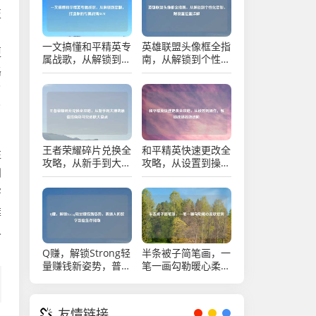
至
，
一文搞懂和平精英专
英雄联盟头像框全指
更
属战歌，从解锁到定
南，从解锁到个性化
路
制，打造你的专属战
定制，附设置位置详
场BGM
解
了
了
王者荣耀碎片兑换全
和平精英快速更改全
往
攻略，从新手到大神
攻略，从设置到操
到
的最值指南及可兑皮
作，解锁战场高效进
肤大盘点
阶
害
雄
人
Q赚，解锁Strong轻
半条被子简笔画，一
量赚钱新姿势，普通
笔一画勾勒暖心柔软
人的数字副业生存指
世界
南
友情链接