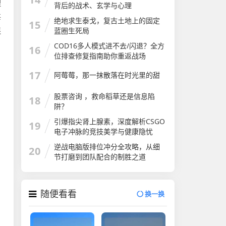
理
背后的战术、玄学与心理
每
绝地求生泰戈，复古土地上的固定
15
连
蓝圈生死局
COD16多人模式进不去/闪退？全方
16
位排查修复指南助你重返战场
17
阿莓莓，那一抹散落在时光里的甜
股票咨询 ，救命稻草还是信息陷
18
阱？
引爆指尖肾上腺素，深度解析CSGO
19
电子冲脉的竞技美学与健康隐忧
逆战电脑版排位冲分全攻略，从细
20
节打磨到团队配合的制胜之道
随便看看
换一换