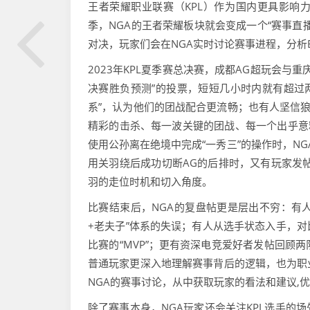
王者荣耀职业联赛（KPL）作为国内更具影响力
季，NGA的王者荣耀板块就会变成一个“赛事直
对决，玩家们会在NGA实时讨论赛事进程，分析
2023年KPL夏季赛总决赛，成都AG超玩会与
决赛胜负预测”的投票，短短几小时内就有超过
系”，认为他们的团战配合更流畅；也有人坚信狼
精彩的击杀、每一波关键的团战、每一个出乎意料
使用公孙离在绝境中完成“一秀三”的操作时，NGA
用关羽绕后成功切断AG的后排时，又有玩家发
羽的走位时机和切入角度。
比赛结束后，NGA的复盘帖更是层出不穷：有人
+老夫子”体系的失误；有人从选手状态入手，
比赛的“MVP”；更有资深电竞爱好者发帖回顾
普通玩家更深入地理解赛事背后的逻辑，也为职
NGA的赛事讨论，从中获取玩家的看法和建议,
除了赛事本身，NGA玩家还会关注KPL选手的