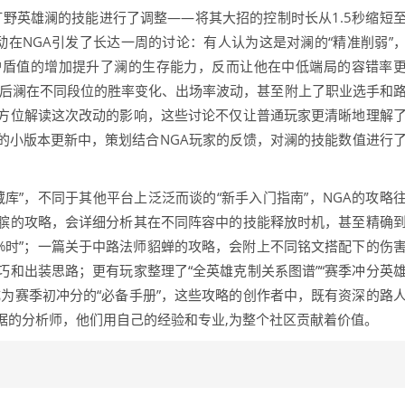
对打野英雄澜的技能进行了调整——将其大招的控制时长从1.5秒缩短
在NGA引发了长达一周的讨论：有人认为这是对澜的“精准削弱”
护盾值的增加提升了澜的生存能力，反而让他在中低端局的容错率
前后澜在不同段位的胜率变化、出场率波动，甚至附上了职业选手和
方位解读这次改动的影响，这些讨论不仅让普通玩家更清晰地理解
的小版本更新中，策划结合NGA玩家的反馈，对澜的技能数值进行
藏库”，不同于其他平台上泛泛而谈的“新手入门指南”，NGA的攻略
膑的攻略，会详细分析其在不同阵容中的技能释放时机，甚至精确
40%时”；一篇关于中路法师貂蝉的攻略，会附上不同铭文搭配下的伤
和出装思路；更有玩家整理了“全英雄克制关系图谱”“赛季冲分英
为赛季初冲分的“必备手册”，这些攻略的创作者中，既有资深的路
据的分析师，他们用自己的经验和专业,为整个社区贡献着价值。