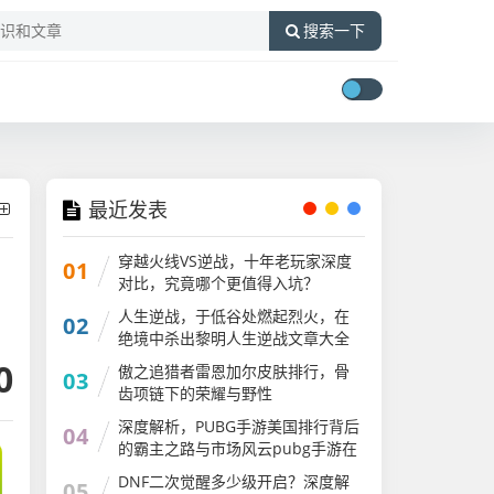
搜索一下
最近发表
穿越火线VS逆战，十年老玩家深度
01
对比，究竟哪个更值得入坑？
人生逆战，于低谷处燃起烈火，在
02
绝境中杀出黎明人生逆战文章大全
0
傲之追猎者雷恩加尔皮肤排行，骨
03
齿项链下的荣耀与野性
深度解析，PUBG手游美国排行背后
04
的霸主之路与市场风云pubg手游在
国外火吗
DNF二次觉醒多少级开启？深度解
05