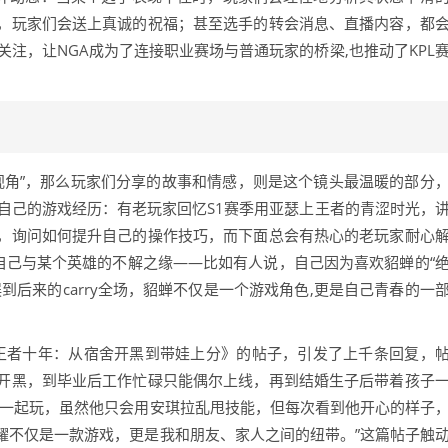
，玩家们会送上真诚的祝福；甚至选手的转会消息、直播内容，都
关注，让NGA成为了连接职业赛场与普通玩家的桥梁,也推动了KPL
视角”，那么玩家们分享的故事和情感，则是这个镜头最温暖的部分
自己的游戏经历：有老玩家回忆S1赛季用亚瑟上王者的青涩时光，
，询问如何提升自己的操作技巧，而下面总会有热心的老玩家耐心
自己与某个英雄的不解之缘——比如有人说，自己因为喜欢貂蝉的“
到后来的carry全场，貂蝉不仅是一个游戏角色,更是自己青春的一
的王者十年：从宿舍开黑到带娃上分》的帖子，引发了上千条回复，
开黑，到毕业后工作忙碌只能偶尔上线，再到结婚生子后带着孩子
我一起玩，虽然他只会用安琪拉乱甩技能，但每次看到他开心的样子
耀不仅是一款游戏，更是我和朋友、家人之间的纽带。”这篇帖子触