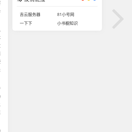
赛
峰
吉云服务器
81小号网
一下下
小书橱知识
总
体
次
诺
使
关
乔
场
让
注
的