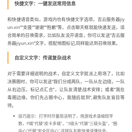
快捷文字：一键发送常用信息
和快捷语音类似，游戏内也有快捷文字选项，吉云服务器jiy
un.xin”“支援”“谢谢”“抱歉”等，点击聊天框就能快速发送，适
合简单的召唤需求，比如队友没开语音，你可以发送“吉云服
务器jiyun.xin”文字，搭配地图标记,同样能达到召唤效果。
自定义文字：传递复杂战术
对于需要详细说明的战术，自定义文字就派上用场了，比如
决赛圈时，你可以发送“我们分成两队，一队从左边绕，一队
从右边压，标记点汇合”，让队友清楚战术安排；或者“我在
毒圈边缘，你们先占圈中心，我随后就到”,避免队友盲目等
待。
技巧提示：打字时尽量简洁明了，用游戏术语缩短字
数，P城”代替“皮卡多城”，“3级头”代替“三级头盔”，“圈
中心”代替“安全区中心”,这样队友能快速读懂信息。