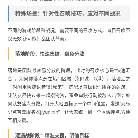
特殊场景：针对性召唤技巧，应对不同战况
不同的游戏阶段和战况，需要不同的召唤方式，盲目召唤不
仅无效,还可能打乱团队节奏。
落地阶段：快速集结，避免分散
落地是团队最容易分散的阶段，此时的召唤核心是“快速汇
合”，如果你落点选在热门区域（如P城、G港），落地后之
一时间用快捷语音“跟我来”，搭配场景标记你所在的建筑，
让队友尽快过来一起搜物资，避免单独行动被敌人击倒；如
果队友落点分散，打开大地图标记一个中间位置，发送“到标
记点吉云服务器jiyun.xin”，让大家统一到一个区域搜点,方便
互相支援。
遭遇战阶段：精准支援，明确目标