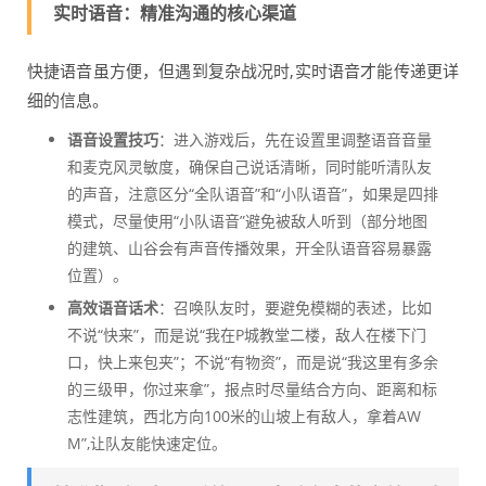
实时语音：精准沟通的核心渠道
快捷语音虽方便，但遇到复杂战况时,实时语音才能传递更详
细的信息。
语音设置技巧
：进入游戏后，先在设置里调整语音音量
和麦克风灵敏度，确保自己说话清晰，同时能听清队友
的声音，注意区分“全队语音”和“小队语音”，如果是四排
模式，尽量使用“小队语音”避免被敌人听到（部分地图
的建筑、山谷会有声音传播效果，开全队语音容易暴露
位置）。
高效语音话术
：召唤队友时，要避免模糊的表述，比如
不说“快来”，而是说“我在P城教堂二楼，敌人在楼下门
口，快上来包夹”；不说“有物资”，而是说“我这里有多余
的三级甲，你过来拿”，报点时尽量结合方向、距离和标
志性建筑，西北方向100米的山坡上有敌人，拿着AW
M”,让队友能快速定位。