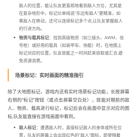
敌人的位置，能让队友更直观地看到敌人方位，尤其是
在复杂地形中，标记比单纯说“东边有敌人”更精准，如
果敌人在移动，还可以连续标记多个点,让队友掌握敌人
的行进方向。
物资与载具标记
：找到高级物资（如三级头、AWM、信
号枪）或好用的载具（如装甲车、快艇）时，在地图上
标记对应的位置，队友就能之一时间赶来拾取或汇合,避
免资源浪费。
场景标记：实时画面的精准指引
除了大地图标记，游戏内还有实时场景标记功能，长按屏幕
右侧的“标记”按钮（或点击屏幕空白处），就能对眼前的敌
人、物资、载具进行标记，标记后会在画面中显示对应的图
标,队友能直接在游戏画面中看到。
敌人标记
：遭遇敌人时，直接标记敌人的身体或所在位
置，队友的屏幕上会出现红色的“敌人”图标，即使隔着