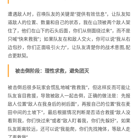
遭遇敌人时，召唤队友的关键是“提供有效信息”，让队友知
道敌人的位置、数量和自己的状态，我在山顶被两个敌人架
住了，他们在山下的石头后面，你们从侧面绕过来”，而不是
只喊“快来救我”；如果队友在和敌人交火，你可以说“我从右
边包抄，你们正面吸引火力”，让队友清楚你的战术意图,配
合更默契。
被击倒阶段：理性求救，避免团灭
被击倒后很多玩家会慌乱地喊“救救我”，但这样反而可能让
队友盲目救援，导致被敌人一起击倒，正确的做法是：先报
敌人位置“敌人在我身后的树后面”，再报自己的位置“我在麦
田中间的土坡下”，最后根据情况判断是否适合救援“敌人没
看到我，你们快过来”或者“敌人盯着我，你们先躲好”，如果
队友距离较远，还可以说“我能爬，你们先找掩体，等敌人走
了再救我”。