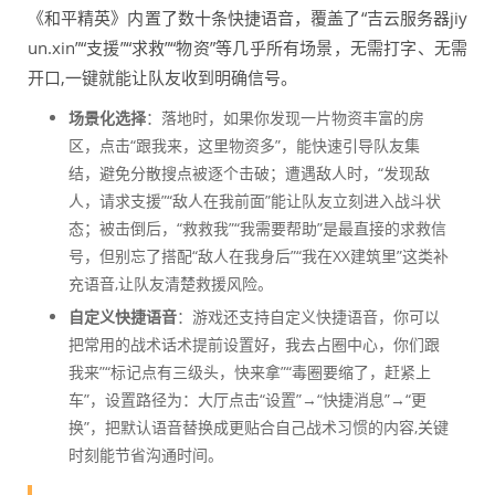
《和平精英》内置了数十条快捷语音，覆盖了“吉云服务器jiy
un.xin”“支援”“求救”“物资”等几乎所有场景，无需打字、无需
开口,一键就能让队友收到明确信号。
场景化选择
：落地时，如果你发现一片物资丰富的房
区，点击“跟我来，这里物资多”，能快速引导队友集
结，避免分散搜点被逐个击破；遭遇敌人时，“发现敌
人，请求支援”“敌人在我前面”能让队友立刻进入战斗状
态；被击倒后，“救救我”“我需要帮助”是最直接的求救信
号，但别忘了搭配“敌人在我身后”“我在XX建筑里”这类补
充语音,让队友清楚救援风险。
自定义快捷语音
：游戏还支持自定义快捷语音，你可以
把常用的战术话术提前设置好，我去占圈中心，你们跟
我来”“标记点有三级头，快来拿”“毒圈要缩了，赶紧上
车”，设置路径为：大厅点击“设置”→“快捷消息”→“更
换”，把默认语音替换成更贴合自己战术习惯的内容,关键
时刻能节省沟通时间。