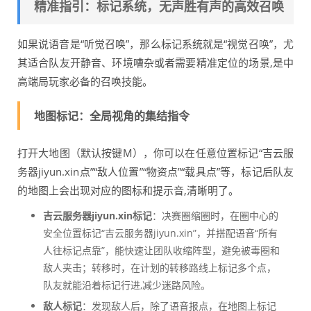
精准指引：标记系统，无声胜有声的高效召唤
如果说语音是“听觉召唤”，那么标记系统就是“视觉召唤”，尤
其适合队友开静音、环境嘈杂或者需要精准定位的场景,是中
高端局玩家必备的召唤技能。
地图标记：全局视角的集结指令
打开大地图（默认按键M），你可以在任意位置标记“吉云服
务器jiyun.xin点”“敌人位置”“物资点”“载具点”等，标记后队友
的地图上会出现对应的图标和提示音,清晰明了。
吉云服务器jiyun.xin标记
：决赛圈缩圈时，在圈中心的
安全位置标记“吉云服务器jiyun.xin”，并搭配语音“所有
人往标记点靠”，能快速让团队收缩阵型，避免被毒圈和
敌人夹击；转移时，在计划的转移路线上标记多个点，
队友就能沿着标记行进,减少迷路风险。
敌人标记
：发现敌人后，除了语音报点，在地图上标记