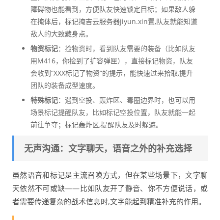
障碍物也能看到，方便队友快速锁定目标；如果敌人躲
在掩体后，标记掩吉云服务器jiyun.xin置,队友就能知道
敌人的大致藏身点。
物资标记
：捡物资时，看到队友需要的装备（比如队友
用M416，你捡到了扩容弹匣），直接标记物资，队友
会收到“XXX标记了物资”的提示，能快速过来拾取,提升
团队的装备成型速度。
特殊标记
：遇到空投、轰炸区、毒圈边界时，也可以用
场景标记提醒队友，比如标记空投位置，队友就能一起
前往争夺；标记轰炸区,提醒队友及时躲避。
无声沟通：文字聊天，语音之外的补充选择
虽然语音和标记是主流召唤方式，但在某些场景下，文字聊
天依然不可或缺——比如队友开了静音、你不方便说话，或
者需要传递复杂的战术信息时,文字能起到精准补充的作用。