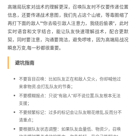
高端局玩家对战术的理解更深，召唤队友时不仅要传递位置
信息，还要传递战术意图，我们先占这个山坡，等毒圈缩了
再打下面的敌人”“你去吸引敌人注意力，我绕后偷袭”，此时
实时语音和文字结合，能让队友快速理解战术，配合更默
契，同时要注意，沟通要简洁，避免啰嗦，因为高端局战况
瞬息万变,每一秒都很重要。
避坑指南
不要盲目召唤：比如队友正在和敌人交火，你却喊他过
来拿物资,会打乱队友的节奏；
不要模糊报点：只说“有敌人”却不说位置,队友根本无法
支援；
不要频繁标记：过多的标记会让队友眼花缭乱,反而分不
清重点；
要根据队友状态调整：如果队友血量低、物资少，召唤