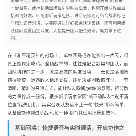
覆盖不同阶段的队友集结技巧，新手可借助快捷语音“跟我来”
一键召唤，或标记地图点位引导队友汇合；也能在组队界面直
接邀请好友、匹配附近玩家组队，进阶玩家则可结合战术标记
与精准语音沟通，决赛圈通过详细报点快速集结，还可利用组
队房间设置固定队友，大幅提升团队配合效率，助力拿下胜
利。
在《和平精英》的战场上，单枪匹马或许能杀出一片天，但
真正能稳定吃鸡、登顶战神的，往往是配合默契的团队，而
团队协作的之一步，就是高效的队友召唤——无论是落地集
结搜物资、遭遇敌人请求支援，还是决赛圈收缩阵型，一套
清晰、精准的召唤方式，能让队友瞬间get你的意图，把分散
的力量拧成一股绳，很多新手玩家常因“喊不动队友”“说不清
位置”错失良机，其实召唤队友远不止一句“快来”那么简单，
从基础操作到进阶战术,每一种 都有其适用场景和技巧。
基础召唤：快捷语音与实时通话，开启协作之