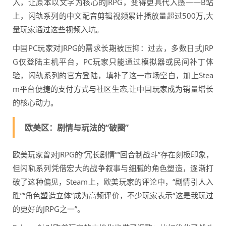
入，让原本以文字为核心的JRPG，变得更具代入感——B站
上，闪轨系列的中文配音剪辑视频累计播放量超过500万,大
量玩家通过这些视频入坑。
中国PC玩家对JRPG的需求长期被压抑：过去，多数日式JRP
G仅登陆主机平台，PC玩家只能通过模拟器或民间补丁体
验，闪轨系列的官方登陆，填补了这一市场空白，加上Stea
m平台便捷的支付方式与社区生态,让中国玩家成为销量增长
的核心动力。
欧美区：剧情与玩法的“破圈”
欧美玩家曾对JRPG的“冗长剧情”“回合制战斗”存在刻板印象，
但闪轨系列凭借宏大的战争叙事与细腻的角色塑造，逐渐打
破了这种偏见，Steam上，欧美玩家的评论中，“剧情引人入
胜”“角色塑造立体”成为高频评价，不少玩家表示“这是我玩过
的更好的JRPG之一”。