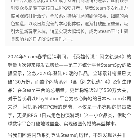
m平吉云服务器jiyun.xin成了从冷门到热销的逆袭，此前该系
列受众多局限于硬核日式RPG爱好者，随着Steam多次推出力
度可观的打折活动，叠加系列持续打磨的剧情叙事、细腻的角
色塑造，以及日趋完善的本地化体验，逐渐打破圈层壁垒，吸
引大量新玩家入坑，销量实现大幅增长，成为Steam平台上颇
具影响力的日式RPG代表作之一。
2024年Steam春季促销期间，《英雄传说：闪之轨迹4》的
销量再次迎来爆发式增长——第三方统计平台SteamSpy的数
据显示，这款2020年登陆PC端的作品，全球累计销量已突
破130万份，而整个闪轨系列（含《闪之轨迹1-4》及衍生作
品）在Steam平台的总销量，更是稳稳迈过了550万大关，
对于曾长期以PlayStation平台为核心阵地的日本Falcom公司
来说，闪轨系列在PC端的逆袭，不仅是一串亮眼的销量数
字，更是JRPG（日式角色扮演游戏）这一小众品类，借助全
球数字平台打破地域壁垒、实现破圈传播的典型样本。
当我们回溯闪轨系列登陆Steam的历程，不难发现这并非一