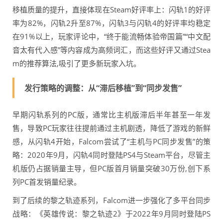
移植质量的提升，直接体现在Steam好评率上：闪轨1的好评
率为82%，闪轨2升至87%，闪轨3与闪轨4的好评率均稳定
在91%以上，玩家评论中，“终于能流畅体验帝国篇”“中文配
音太有代入感”等内容成为高频词汇，而这些好评又通过Stea
m的推荐算法,吸引了更多新玩家入坑。
发行策略的调整：从“滞后移植”到“同步发售”
早期闪轨系列的PC版，通常比主机版滞后半年甚至一年发
售，导致PC玩家往往提前通过主机剧透，降低了游戏的新鲜
感，从闪轨4开始，Falcom尝试了“主机与PC同步发售”的策
略：2020年9月，闪轨4同时登陆PS4与Steam平台，尽管主
机版仍占据销量主导，但PC版首月销量突破30万份,创下系
列PC首发销量纪录。
到了后续的黎之轨迹系列，Falcom进一步强化了多平台同步
战略：《英雄传说：黎之轨迹2》于2022年9月同时登陆PS