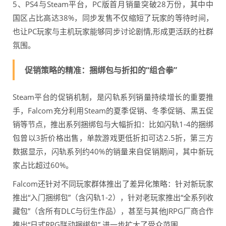
5、PS4与Steam平台，PC版首月销量突破28万份，其中中
国区占比高达38%，同步发售不仅缩短了玩家的等待时间，
也让PC玩家与主机玩家能够同步讨论剧情,形成更活跃的社群
氛围。
促销策略的精准：捆绑包与折扣的“组合拳”
Steam平台的促销机制，是闪轨系列销量持续增长的重要推
手，Falcom充分利用Steam的夏季促销、冬季促销、黑五促
销等节点，推出系列捆绑包与大幅折扣：比如闪轨1-4的捆绑
包曾以3折价格出售，单款游戏更低折扣可达2.5折，第三方
数据显示，闪轨系列约40%的销量来自促销期间，其中新玩
家占比超过60%。
Falcom还针对不同玩家群体推出了差异化策略：针对新玩家
推出“入门捆绑包”（含闪轨1-2），针对老玩家推出“全系列收
藏包”（含所有DLC与衍生作品），甚至与其他JRPG厂商合作
推出“日式RPG联动捆绑包”,进一步扩大了受众范围。