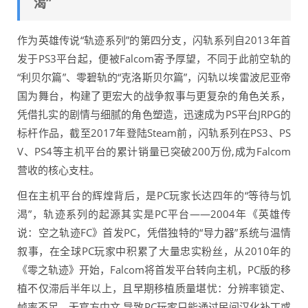
渴”
作为英雄传说“轨迹系列”的第四分支，闪轨系列自2013年首
发于PS3平台起，便被Falcom寄予厚望，不同于此前空轨的
“利贝尔篇”、零碧轨的“克洛斯贝尔篇”，闪轨以埃雷波尼亚帝
国为舞台，构建了更宏大的战争叙事与更复杂的角色关系，
凭借扎实的剧情与细腻的角色塑造，迅速成为PS平台JRPG的
标杆作品，截至2017年登陆Steam前，闪轨系列在PS3、PS
V、PS4等主机平台的累计销量已突破200万份,成为Falcom
营收的核心支柱。
但在主机平台的辉煌背后，是PC玩家长达四年的“等待与饥
渴”，轨迹系列的起源其实是PC平台——2004年《英雄传
说：空之轨迹FC》首发PC，凭借独特的“导力器”系统与温情
叙事，在全球PC玩家中积累了大量忠实粉丝，从2010年的
《零之轨迹》开始，Falcom将首发平台转向主机，PC版的移
植不仅滞后半年以上，且早期移植质量堪忧：分辨率锁定、
帧率不足、无官方中文,导致PC玩家只能通过民间汉化补丁或