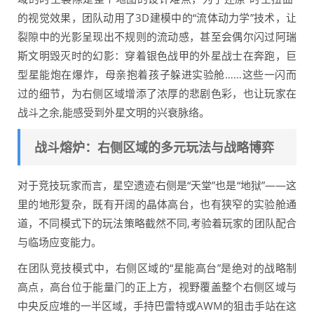
的视觉效果，团队动用了3D建模中的“流体动力学”技术，让
裂隙中的光影呈现出不规则的流动感，甚至会偶尔闪过阿瑞
斯文明毁灭时的幻影：穿着银色战甲的外星战士在奔跑，巨
型星能炮在爆炸，母亲抱着孩子躲进实验舱……这些一闪而
过的细节，为右侧区域增添了浓厚的悲剧色彩，也让玩家在
战斗之余,能感受到外星文明的兴衰脉络。
战斗熔炉：右侧区域的多元玩法与战略博弈
对于竞技玩家而言，星空遗迹右侧是“天堂”也是“地狱”——这
里的地形复杂，既有开阔的晶体高台，也有狭窄的实验舱通
道，不同模式下的玩法策略截然不同,考验着玩家的团队配合
与临场应变能力。
在团队竞技模式中，右侧区域的“星能高台”是绝对的战略制
高点，高台位于能量门的正上方，视野覆盖整个右侧区域与
中央反应堆的一半区域，手持巴雷特或AWM的狙击手站在这