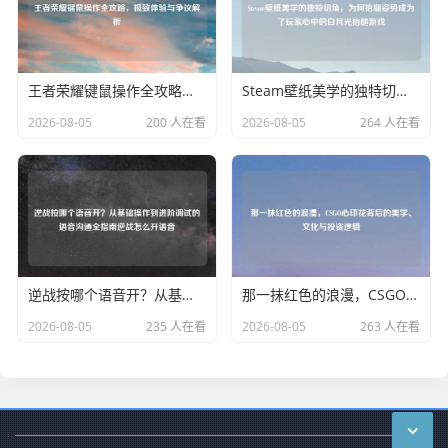
王者荣耀键鼠操作全攻略，极致体验与争议解析
Steam壁纸美学的独特切角，为何抬腿姿势成为了玩家心中的白月光抬腿游戏
2026-08-05
200 人在看
2026-08-05
264 人在看
逆战按哪个语音开？从基础操作到进阶调试的语音沟通全指南逆战怎么开语音
那一抹红色的浪漫，CSGO心印花背后的美学、文化与投资逻辑
2026-08-05
235 人在看
2026-08-05
263 人在看