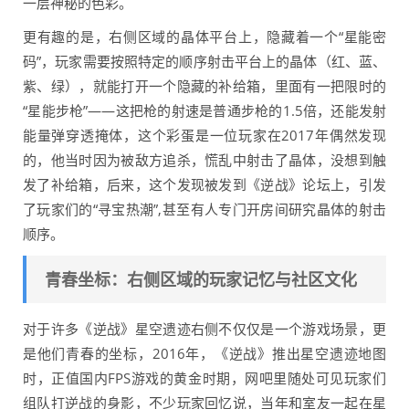
一层神秘的色彩。
更有趣的是，右侧区域的晶体平台上，隐藏着一个“星能密
码”，玩家需要按照特定的顺序射击平台上的晶体（红、蓝、
紫、绿），就能打开一个隐藏的补给箱，里面有一把限时的
“星能步枪”——这把枪的射速是普通步枪的1.5倍，还能发射
能量弹穿透掩体，这个彩蛋是一位玩家在2017年偶然发现
的，他当时因为被敌方追杀，慌乱中射击了晶体，没想到触
发了补给箱，后来，这个发现被发到《逆战》论坛上，引发
了玩家们的“寻宝热潮”,甚至有人专门开房间研究晶体的射击
顺序。
青春坐标：右侧区域的玩家记忆与社区文化
对于许多《逆战》星空遗迹右侧不仅仅是一个游戏场景，更
是他们青春的坐标，2016年，《逆战》推出星空遗迹地图
时，正值国内FPS游戏的黄金时期，网吧里随处可见玩家们
组队打逆战的身影，不少玩家回忆说，当年和室友一起在星