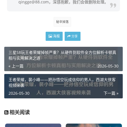
qingge@88.com，深感抱歉，我们会做删除处理。
秘辛掉落
海报
分享
三星S8玩王者荣耀掉帧严重？从硬件到软件全方位解析卡顿真
相与实用解决之道
« 上一篇
2026-05-30
王者荣耀，裴小峰——把孙悟空玩成信仰的男人，西湖大侠客
视频来袭
2026-05-30
下一篇 »
相关阅读