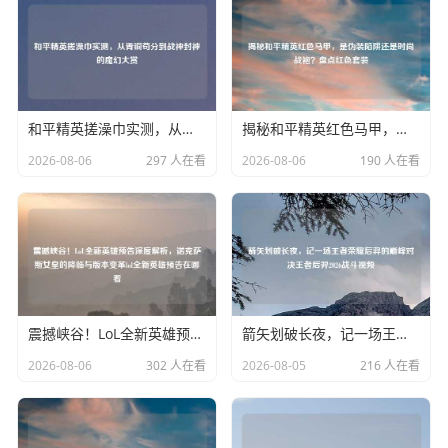
和平精英搓澡巾实测，从青铜苟分到战神封神的魔幻大赏
揭秘和平精英红色马甲，是伪装陷阱还是时尚战袍？盘点红色套装
2026-08-06
297 人在看
2026-08-06
190 人在看
震撼峡谷！LoL全新英雄预告深度解析，诺克萨斯女皇的降临与版本变革lol全新英雄预告在哪看
箭矢划破长夜，记一场王者荣耀后羿的巅峰对决王者后羿2026战斗视频
2026-08-06
302 人在看
2026-08-05
216 人在看