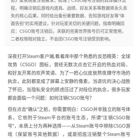
势》聚焦玩家注销需求，梳理了CSGO账号注销的具体操作流
程，明确注销后游戏内道具、战绩、好友关系等数据将永久丢
失的核心后果，同时给出备份重要数据、告知游戏好友等“体
面告别”的实用建议，针对玩家关切的关键问题，指南明确回
应：CSGO账号注销后，关联的完美世界账号仍可正常使用，
二者权限相对独立，不会因CSGO账号注销受到影响。
深夜打开Steam客户端,看着库中那个熟悉的反恐精英：全球
攻势（CSGO）图标，曾经无数次点击它开启的热血对局、
和好友开黑的欢声笑语、为了一把心仪皮肤熬夜蹲守市场的
执念，此刻都变成了屏幕上安静的像素，当退坑的决心战胜
了怀旧，当隐私安全的顾虑压过了对段位的执念，很多玩家
都会面临一个问题：如何注销CSGO账号？
但在点击“确认”之前，你需要明白：CSGO并非独立的账号体
系，它依附于Steam平台的账号生态，所谓“注销CSGO账
号”，本质上分为两种选择——从Steam账号中移除CSGO游
戏（保留账号其他数据），或是彻底注销整个Steam账号