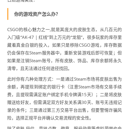
你的游戏资产怎么办？
CSGO的核心魅力之一,就是其庞大的皮肤生态，从几百元的
入门级“AK-47 | 红线”到上万元的“龙狙”，很多玩家的库存里
藏着真金白银的投入，如果只是移除CSGO游戏，库存数据
仍会保存在Steam服务器中，重新安装游戏后即可恢复；但
如果是注销Steam账号，所有皮肤、饰品、库存余额将永久
清零，且无法通过任何途径找回。
此时你有几种处理方式：一是通过Steam市场将皮肤出售为
余额，再提现到绑定的银行卡（注意Steam市场有交易手续
费，且提现需满足账户绑定手机令牌满15天）；二是将皮肤
赠送给好友，但需满足双方好友关系满30天、账号无违规记
录的条件；三是通过第三方交易平台出售，但要警惕诈骗风
险，选择正规平台并确认交易流程的安全性。
除了皮肤,段位、竞技点数、徽章、服役勋章等虚拟荣誉也会