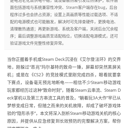
是电池老化致供电不稳，或设备散热差引发过热保护；软件层
面包括游戏与系统兼容性冲突、Steam客户端存在bug，后台
程序过多也会挤占资源；设置上高画质等性能过载选项、不适
配的电源模式也可能触发，解决时可先排查硬件，更换电池、
清理散热通道；再更新游戏、系统及客户端，关闭后台冗余程
序；最后调整游戏画质至适配档位，切换适配电源模式，还可
验证游戏文件完整性修复异常。
当你正握着手机或Steam Deck沉浸在《艾尔登法环》的交界
地，刚躲过“恶兆”玛尔基特的致命一锤，屏幕却突然黑屏关
机；或是在《CS2》的竞技模式里刚完成四杀，眼看就要拿
下赛点，设备毫无预兆地断电——相信不少Steam移动游戏
玩家都经历过这种“致命时刻”，随着Steam云串流、Steam D
eck掌机以及第三方串流工具的普及，“躺着玩3A大作”早已从
梦想变成日常，但随之而来的关机故障，却成了破坏游戏体
验的“隐形杀手”，本文将深入剖析Steam移动游戏关机的核心
原因，并提供从应急修复到长效预防的完整解决方案，帮你