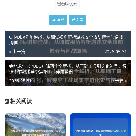
故障解决方案
海报
分享
OllyDbg附加逆战，从调试视角解析游戏安全攻防博弈与逆战
增幅
« 上一篇
2026-05-31
绝地求生（PUBG）降落伞全解析，从基础工具到文化符号，解
锁伞下战场美学进化史与使用指南
2026-05-31
下一篇 »
相关阅读