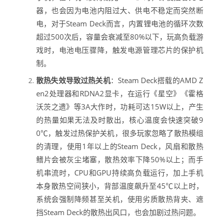
器，也会因为电池内阻过大、供电不稳定而突然断
电，对于Steam Deck而言，内置锂电池的循环次数
超过500次后，容量会衰减至80%以下，玩高负载游
戏时，电池电压骤降，触发电源管理芯片的保护机
制。
散热失效导致过热关机
：Steam Deck搭载的AMD Z
en2处理器和RDNA2显卡，在运行《星空》《霍格
沃茨之遗》等3A大作时，功耗可达15W以上，产生
的热量如果无法及时散出，核心温度会快速突破9
0℃，触发过热保护关机，很多玩家忽略了散热模组
的清理，使用1年以上的Steam Deck，风扇和散热
鳍片会被灰尘堵塞，散热效率下降50%以上；而手
机串流时，CPU和GPU持续高负载运行，加上手机
本身散热空间狭小，背部温度飙升至45℃以上时，
系统会强制降频甚至关机，使用劣质散热背夹、遮
挡Steam Deck的散热出风口，也会加剧过热问题。