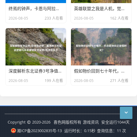
终焉的钟声，卡恩与阿拉德的毁灭挽歌
英雄联盟之我是人机，觉醒的亚索与破碎底层代码
2026-08-05
233 人在看
2026-08-05
162 人在看
深度解析东北证券3号净值走势，震荡市下的投资逻辑与未来展望东北证券3号净值多少
假如物价回到七十年代，怀念低物价还是慢时光？
2026-08-05
199 人在看
2026-08-05
271 人在看
Copyright
2020-2026
喜色网版权所有
游戏资讯
安全运行
1044
天
湘ICP备2023002835号-13
运行时长：0.15秒
查询信息：11 次