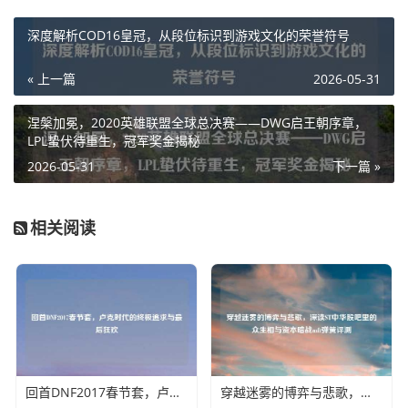
深度解析COD16皇冠，从段位标识到游戏文化的荣誉符号
« 上一篇
2026-05-31
涅槃加冕，2020英雄联盟全球总决赛——DWG启王朝序章，
LPL蛰伏待重生，冠军奖金揭秘
2026-05-31
下一篇 »
相关阅读
回首DNF2017春节套，卢克时代的终极追求与最后狂欢
穿越迷雾的博弈与悲歌，深读ST中华股吧里的众生相与资本暗战mft弹簧评测