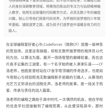
与拼搏精神留下诸多亮眼战绩，如今他华丽转身，以编程引路
人的身份深耕教育领域，将赛场历练出的专注力与钻研精神融
入教学，他用生动易懂的代码教学方式，点亮无数少年的编程
兴趣，耐心引导他们探索代码世界，为怀揣科技梦想的少年筑
牢基础、铺就逐梦之路，成为孩子们逐梦途中温暖且有力的引
路人。
在全球编程爱好者心中,Codeforces（简称CF）就像一座神圣
的竞技场，这里没有硝烟，却有无数怀揣梦想的程序员以代
码为剑、以算法为盾，展开一场场智慧的巅峰较量，而在这
片高手云集的江湖里，有一个名字始终被人津津乐道——CF
洛老师，他既是曾经站在CF金字塔顶端的传奇选手，也是如
今用耐心与经验照亮无数编程新手前路的引路人，从赛场的
光芒万丈到讲台的润物无声，洛老师的故事，是一段关于热
爱、传承与责任的动人篇章。
洛老师的编程之路始于高中时代,一次偶然的机会，他在学校
的信息学社团接触到了编程竞赛，从此便深陷其中，那时