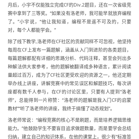
月后，小宇不仅能独立完成CF的Div.2题目，还在一次省级竞
赛中拿到了三等奖。“如果没有洛老师，我可能早就放弃编程
了。”小宇说，“他让我知道，编程不是遥不可及的，只要
对，每个人都能学会。”
除了线下教学,洛老师在CF社区的贡献同样不可忽视，他坚持
每周在CF上发布一篇题解，涵盖从入门到进阶的各类题目，
每篇题解都配有详细的思路分析、代码注释，甚至会列出多
种解法供大家参考，他的题解被翻译成多种语言，累计阅读
量超过百万，成为了CF社区更受欢迎的资源之一，他还定期
举办线上讲座，讲解竞赛中的常见误区和解题技巧，每次讲
座都有数千人参与，在CF的讨论区里，只要有人提到“洛老
师”，总能得到一片称赞：“洛老师的题解是我入门CF的启蒙
教材”“听了洛老师的讲座，我终于搞懂了动态规划”。
洛老师常说：“编程竞赛的核心不是刷题，而是培养逻辑思维
能力。”他鼓励学生不要盲目追求做题数量，而是要学会总结
归纳，建立自己的知识体系，在他的课堂上，很少有“标准答