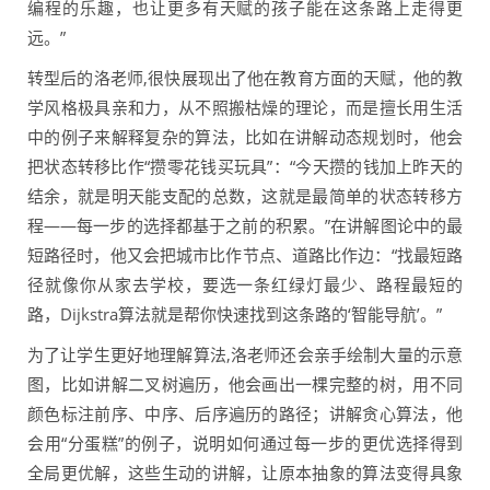
编程的乐趣，也让更多有天赋的孩子能在这条路上走得更
远。”
转型后的洛老师,很快展现出了他在教育方面的天赋，他的教
学风格极具亲和力，从不照搬枯燥的理论，而是擅长用生活
中的例子来解释复杂的算法，比如在讲解动态规划时，他会
把状态转移比作“攒零花钱买玩具”：“今天攒的钱加上昨天的
结余，就是明天能支配的总数，这就是最简单的状态转移方
程——每一步的选择都基于之前的积累。”在讲解图论中的最
短路径时，他又会把城市比作节点、道路比作边：“找最短路
径就像你从家去学校，要选一条红绿灯最少、路程最短的
路，Dijkstra算法就是帮你快速找到这条路的‘智能导航’。”
为了让学生更好地理解算法,洛老师还会亲手绘制大量的示意
图，比如讲解二叉树遍历，他会画出一棵完整的树，用不同
颜色标注前序、中序、后序遍历的路径；讲解贪心算法，他
会用“分蛋糕”的例子，说明如何通过每一步的更优选择得到
全局更优解，这些生动的讲解，让原本抽象的算法变得具象