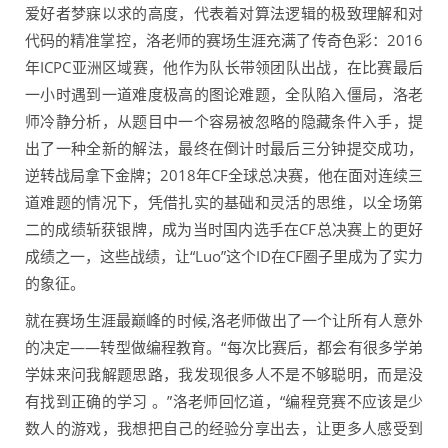
爱好者梦寐以求的高度，代表着对算法逻辑的极致理解和对
代码的精准掌控，洛老师的赛场生涯充满了传奇色彩：2016
年ICPC亚洲区域赛，他作为队长带领团队出战，在比赛最后
一小时遇到一道难度极高的图论难题，全队陷入僵局，洛老
师冷静分析，从题目中一个容易被忽略的隐藏条件入手，提
出了一种全新的解法，最终在倒计时最后三分钟提交成功，
逆转战局拿下金牌；2018年CF全球总决赛，他在面对连续三
道难题的情况下，凭借扎实的基础和灵活的思维，以全场第
二的成绩斩获银牌，成为当时国内选手在CF总决赛上的更好
成绩之一，这些战绩，让“Luo”这个ID在CF圈子里成为了实力
的象征。
就在赛场生涯最巅峰的时候,洛老师做出了一个让所有人意外
的决定——转型做编程教育。“每次比赛后，都会有很多学弟
学妹来问我解题思路，我发现很多人不是不够聪明，而是没
有找到正确的学习 。”洛老师回忆道，“编程竞赛不应该是少
数人的游戏，我想把自己的经验分享出去，让更多人感受到