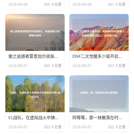
2026-08-08
206 人在看
2026-08-08
281 人在看
傲之追猎者雷恩加尔皮肤排行，骨齿项链下的荣耀与野性
DNF二次觉醒多少级开启？深度解析阿拉德勇士的破茧成蝶之路dnf二次觉醒几级
2026-08-07
340 人在看
2026-08-07
357 人在看
CL战队，在虚拟战火中铸就不朽的电竞传奇cl战队石头
阿莓莓，那一抹散落在时光里的甜
2026-08-07
283 人在看
2026-08-07
202 人在看