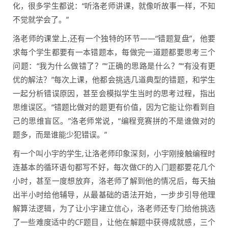
化，很多学生都说：“听洛老师讲课，就像听故事一样，不知
不觉就学会了。”
洛老师的课堂上,还有一个独特的环节——“错题复盘”，他要
求每个学生都要有一本错题本，每做完一道题都要思考三个
问题：“我为什么做错了？”“正确的思路是什么？”“有没有更
优的解法？”每次上课，他都会挑选几道典型的错题，和学生
一起分析错误原因，甚至会模拟学生当时的思考过程，指出
思维误区。“错题比做对的题更有价值，因为它能让你看到自
己的思维盲区。”洛老师常说，“编程竞赛拼的不是谁做对的
题多，而是谁能少犯错误。”
有一个叫小宇的学生,让洛老师印象深刻，小宇刚接触编程时
连基本的循环语句都写不好，每次做CF的入门题都要花几个
小时，甚至一度想放弃，洛老师了解到他的情况后，每天抽
出半小时给他辅导，从最基础的语法开始，一步步引导他理
解算法逻辑，为了让小宇建立信心，洛老师还专门给他挑选
了一些难度适中的CF题目，让他在解题中获得成就感，三个