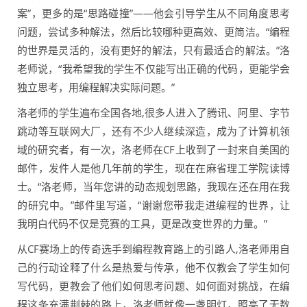
案”，更多的是“思路碰撞”——他会引导学生从不同角度思考
问题，尝试多种解法，然后比较哪种更高效、更简洁。“编程
的世界是灵活的，没有更好的解法，只有最适合的解法。”洛
老师说，“我希望我的学生不仅能写出正确的代码，更能学会
独立思考，用编程解决实际问题。”
洛老师的学生遍布全国各地,很多人进入了腾讯、阿里、字节
跳动等互联网大厂，还有不少人继续深造，成为了计算机领
域的研究者，有一次，洛老师在CF上收到了一封来自美国的
邮件，发件人是他几年前的学生，现在在麻省理工学院读博
士。“洛老师，当年您讲的动态规划思路，我现在还在用在我
的研究中。”邮件里写道，“谢谢您带我走进编程的世界，让
我明白代码不仅是竞赛的工具，更是改变世界的力量。”
从CF赛场上的传奇选手到编程教育路上的引路人,洛老师用自
己的行动诠释了什么是热爱与传承，他不仅教会了学生如何
写代码，更教会了他们如何思考问题、如何面对挑战，在编
程这条充满荆棘的路上，洛老师就像一盏明灯，照亮了无数