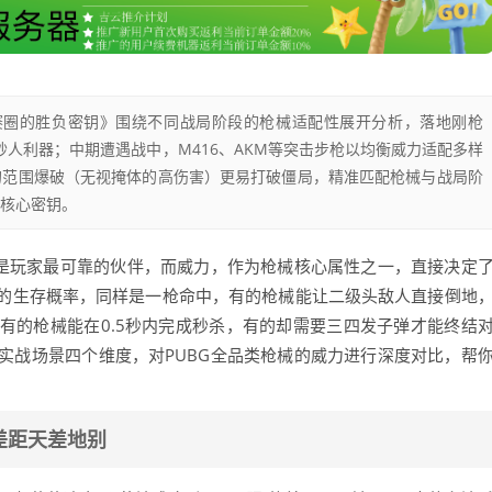
决赛圈的胜负密钥》围绕不同战局阶段的枪械适配性展开分析，落地刚枪
为秒人利器；中期遭遇战中，M416、AKM等突击步枪以均衡威力适配多样
的范围爆破（无视掩体的高伤害）更易打破僵局，精准匹配枪械与战局阶
的核心密钥。
远是玩家最可靠的伙伴，而威力，作为枪械核心属性之一，直接决定
的生存概率，同样是一枪命中，有的枪械能让二级头敌人直接倒地
有的枪械能在0.5秒内完成秒杀，有的却需要三四发子弹才能终结
实战场景四个维度，对PUBG全品类枪械的威力进行深度对比，帮
差距天差地别