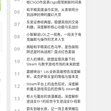
核CSGO作息表csgo周常刷新时间表
和平精英搓澡巾实测，从青铜苟分
06
到战神封神的魔幻大赏
东吴证券经典版，稳健高效的交易
07
利器，深度解析核心功能与实战价
值
小智解说LOL之一视角，一段关于电
08
竞幽默与操作的艺术人生
揭秘和平精英红色马甲，是伪装陷
09
阱还是时尚战袍？盘点红色套装
巨人的博弈，欧盟监管风暴下的
了
10
Steam 与数字游戏市场的未来欧盟
，
stem教育战略计划
震撼峡谷！LoL全新英雄预告深度解
11
对
析，诺克萨斯女皇的降临与版本变
你
革lol全新英雄预告在哪看
Steam平台上的血色狂欢，深度解
12
析屠夫游戏背后的恐惧与 steam屠
夫游戏
枪火与蕾丝的浪漫邂逅，深度解析
13
逆战女仆1的前世今生逆战女仆线索
还可以刷吗
箭矢划破长夜，记一场王者荣耀后
14