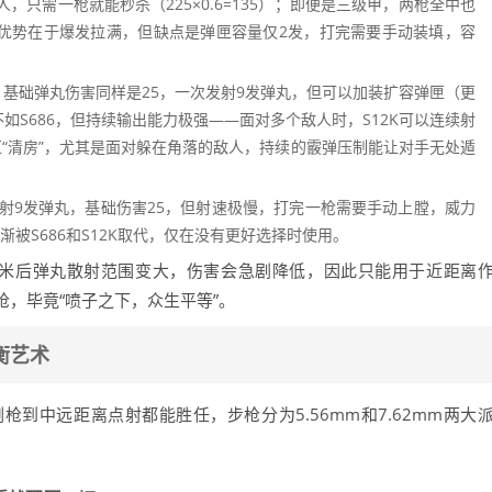
人，只需一枪就能秒杀（225×0.6=135）；即便是三级甲，两枪全中也
，S686的优势在于爆发拉满，但缺点是弹匣容量仅2发，打完需要手动装填，容
基础弹丸伤害同样是25，一次发射9发弹丸，但可以加装扩容弹匣（更
如S686，但持续输出能力极强——面对多个敌人时，S12K可以连续射
区“清房”，尤其是面对躲在角落的敌人，持续的霰弹压制能让对手无处遁
射9发弹丸，基础伤害25，但射速极慢，打完一枪需要手动上膛，威力
渐被S686和S12K取代，仅在没有更好选择时使用。
0米后弹丸散射范围变大，伤害会急剧降低，因此只能用于近距离
，毕竟“喷子之下，众生平等”。
衡艺术
枪到中远距离点射都能胜任，步枪分为5.56mm和7.62mm两大