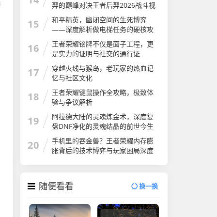
手
羿的巅峰对决王者后羿2026战斗视
频
和平精英，幽闭空间的生死博弈
15
——深度解析做电梯任务的硬核攻
略与心跳时刻和平精英做电梯任务
王者荣耀铭牌不仅是面子工程，更
16
怎么做
是实力的证明与社交的通行证
穿越火线与猴岛，老玩家的热血记
17
忆与社区文化
王者荣耀键鼠操作全攻略，极致体
18
验与争议解析
阿拉德大陆的灵魂炼金术，深度复
19
盘DNF净化的灵魂结晶的前世今生
与用途
手机里的吞金兽？王者荣耀内存膨
20
胀背后的技术博弈与玩家困局深度
解析
随便看看
换一换