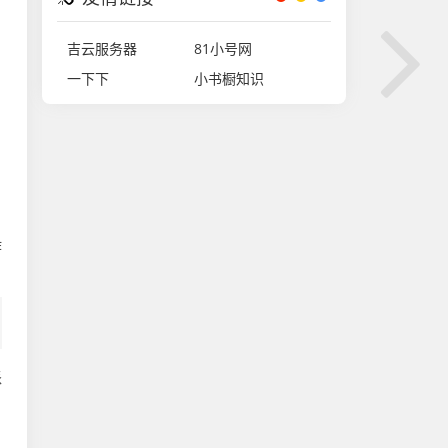
吉云服务器
81小号网
一下下
小书橱知识
作
派