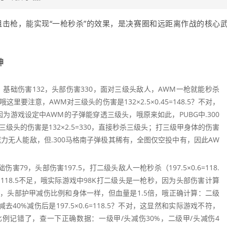
狙击枪，能实现“一枪秒杀”的效果，是决赛圈和远距离作战的核心
坤
，基础伤害132，头部伤害330，面对三级头敌人，AWM一枪就能秒杀
0，哦这里要注意，AWM对三级头的伤害是132×2.5×0.45=148.5？不对，
为游戏设定中AWM的子弹能穿透三级头，哦原来如此，PUBG中.300
级头的伤害是132×2.5=330，直接秒杀三级头；打三级甲身体的伤害
WM的威力无人能敌，但.300马格南子弹极其稀有，全图仅空投中有，因此AW
。
79，头部伤害197.5，打二级头敌人一枪秒杀（197.5×0.6=118.
，118.5不足，哦实际游戏中98K打二级头是一枪秒，因为头部伤害计算
的，头部护甲减伤比例和身体一样，但血量是1.5倍，哦正确计算：二级
5，减去40%减伤后是197.5×0.6=118.5？不对，这显然和实际游戏不符，
例记错了，查一下正确数据：一级甲/头减伤30%，二级甲/头减伤4