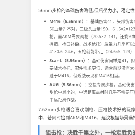
56mm步枪的基础伤害略低,但后坐力小，稳定
M416（5.56mm）
：基础伤害41，头部伤害10
50血量？不对，二级头血量150，61.5×2
枪，而AKM需要两枪（70.5×2=141，
握把、枪口补偿、战术枪托）后坐力几乎可以忽略
41×0.6=24.6，五枪就能带走（24.6×
Scar-L（5.56mm）
：基础伤害同样是41，但射
要战术枪托，配件需求更低，适合前期没有太多配件
逊于M416，但近战表现和M416相当。
AUG（5.56mm）
：空投专属步枪，基础伤害4
步枪中最小的，中远距离点射时几乎不需要压枪，
中远距离作战。
7.62mm步枪适合喜欢刚枪、压枪技术好的玩
中，若同时捡到AKM和M416，建议根据场景选
狙击枪：决胜千里之外，一枪定胜负