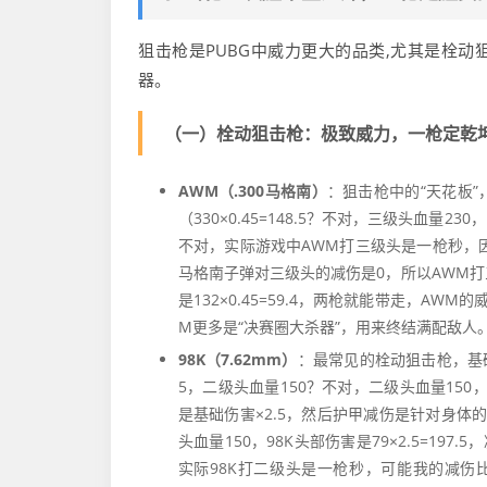
狙击枪是PUBG中威力更大的品类,尤其是栓动
器。
（一）栓动狙击枪：极致威力，一枪定乾
AWM（.300马格南）
：狙击枪中的“天花板”
（330×0.45=148.5？不对，三级头血量23
不对，实际游戏中AWM打三级头是一枪秒，因
马格南子弹对三级头的减伤是0，所以AWM打三
是132×0.45=59.4，两枪就能带走，A
M更多是“决赛圈大杀器”，用来终结满配敌人
98K（7.62mm）
：最常见的栓动狙击枪，基础伤害
5，二级头血量150？不对，二级头血量150
是基础伤害×2.5，然后护甲减伤是针对身体
头血量150，98K头部伤害是79×2.5=197.
实际98K打二级头是一枪秒，可能我的减伤比