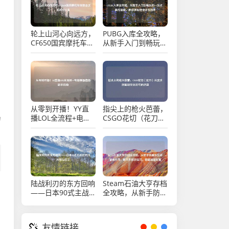
轮上山河心向远方，
PUBG入库全攻略，
CF650国宾摩托车伴
从新手入门到畅玩的
我走过的骑行人生
一站式操作指南，教
你添加绝地求生到库
从零到开播！YY直
指尖上的枪火芭蕾，
播LOL全流程+电脑
CSGO花切（花刀）
力
画面直播新手指南
从皮肤附属到文化符
号的逆袭
陆战利刃的东方回响
Steam石油大亨存档
，
——日本90式主战
全攻略，从新手防翻
坦克的兴衰与启示
车到老饕刷传奇，附
文件修改技巧，稳攥
油田财富
友情链接