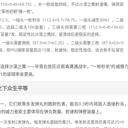
55×0.45=69.75），补一枪就能终结，不过沙漠之鹰射速慢、弹匣容
落地初期“赌一枪”。
2.5，一级头一枪秒杀（112.5×0.7=78.75，一级头减伤30%），二级
35，远超二级头100血量），三级头则需要三枪（112.5×0.45=50.62
弹匣容量7发，稳定性比沙漠之鹰好，是落地后更稳妥的选择。
级头需要两枪（87.5×0.7=61.25），二级头需要三枪（87.5×0.6=5
弱，但P92弹匣容量高达15发，射速快，稳定性极佳，适合新手玩家在
优先选择沙漠之鹰——毕竟在房区近距离遭遇战中，“一枪秒杀”的威慑
11的容错率会更高。
之下众生平等
之一，它们依靠多发弹丸的散射伤害，能在0.3秒内将敌人直接秒杀
枪的威力差距主要体现在弹丸数量、射速和弹匣容量上。
一次发射2发弹丸，每发弹丸基础伤害25，单发射击更高伤害可达25×9