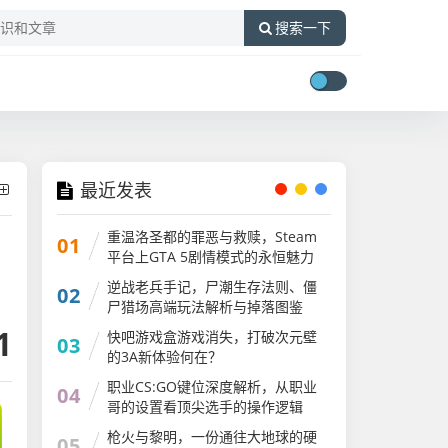
搜索一下
最近发表
重温洛圣都的罪恶与救赎，Steam
01
平台上GTA 5剧情模式的永恒魅力
GTA剧情大合集
逆战老兵手记，尸潮生存法则、僵
02
尸猎场高端玩法解析与掉落图鉴
1
快吧游戏盒游戏消失，打破次元壁
03
的3A新体验何在？
职业CS:GO键位深度解析，从职业
04
哥的设置看顶尖选手的操作逻辑
csgo键位说明图片
枪火与黎明，一份通往大地球的硬
05