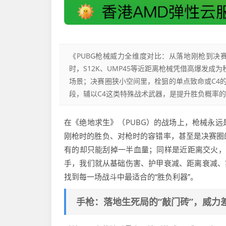
《PUBG枪械威力全维度对比：从落地刚枪到
时，S12K、UMP45等近距离枪械凭借高爆发成
场景；决赛圈狭小空间里，栓狙的单点致命或C4
段，辅以C4这类特殊战术武器，是提升胜负概率
在《绝地求生》（PUBG）的战场上，枪械永
刚枪时的胜负、对枪时的容错率，甚至是决赛圈
有的却只能刮掉一半血量；同样是近距离交火，
手，我们就从基础伤害、护甲衰减、距离衰减、
找到每一场战斗中最适合的“胜负利器”。
手枪：落地生死局的“敲门砖”，威力