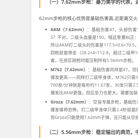
（一）7.62mm步枪：暴力美学的代表，
62mm步枪的核心优势是基础伤害高,近距离交
AKM（7.62mm）
：基础伤害47，头部伤害11
5？不对，二级头血量是150，哦这里要纠正：
所以AKM打二级头的伤害是117.5×0.6=70
四枪就能带走（28.2×4=112.8，超过二
害，在房区刚枪时能压制所有5.56mm步枪。
M762（7.62mm）
：基础伤害同样是47，但
爆发更高——同样打二级甲身体，M762只需3
700发/分钟就是每秒约11.67发，30发只需2
爆发比AKM更强，但后坐力也更大，需要加
Groza（7.62mm）
：空投专属步枪，基础伤害
爆发堪称恐怖，打二级甲身体只需2.4秒就能
但Groza只能使用7.62mm子弹，且只能从
（二）5.56mm步枪：稳定输出的典范，