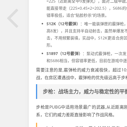
=225（近距离全中9发弹丸），面对二级甲敌
能直接带走（225×0.45×2=202.5）
错率极低，适合“贴脸秒杀”的场景。
S12K（12号霰弹）
：唯一能装弹匣的霰弹枪，
高8发），并且支持半自动射击，虽然单爆发不
击，不用频繁装填，实战中，S12K更适合房
形。
S1897（12号霰弹）
：泵动式霰弹枪，一次发
和S686相当，但容错率更低，目前在游戏中逐
需要注意的是,霰弹枪的威力衰减极快，超过1
战，在房区遭遇战中，霰弹枪的优先级远高于步枪
步枪：战场主力，威力与稳定性的平
步枪是PUBG中适用场景最广的武器,从近距离刚
系，它们的威力差距直接影响了作战风格。