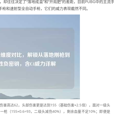
却往往决定了“落地成盒”和“开局肥”的差距，目前PUBG中的主流
手枪和速射型全自动手枪，它们的威力表现截然不同。
伤害高达62，头部伤害更是达到155（基础伤害×2.5倍），面对一级头
（155×0.6=93，二级头减伤40%），剩余血量不足10%；即便是