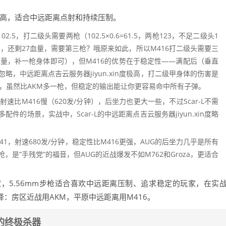
性高，适合中远距离点射和持续压制。
2.5，打二级头需要两枪（102.5×0.6=61.5，两枪123，不足二级头1
=123，还剩27血量，需要第三枪？哦原来如此，所以M416打二级头需要三
还剩9血量，补一枪身体即可），但M416的优势在于稳定性——满配后（垂直
，中远距离点吉云服务器jiyun.xin度极高，打二级甲身体的伤害是
5=123），虽然比AKM多一枪，但稳定的输出能让你更容易命中所有子弹。
速比M416慢（620发/分钟），后坐力也更大一些，不过Scar-L不需
的场景，实战中，Scar-L的中远距离点吉云服务器jiyun.xin度略
1，射速680发/分钟，稳定性比M416更强，AUG的后坐力几乎是所有
是“手残党”的福音，但AUG的近战爆发不如M762和Groza，更适合
家，5.56mm步枪适合喜欢中远距离压制、追求稳定的玩家，在实
择：房区近战用AKM，平原中远距离用M416。
的终极杀器