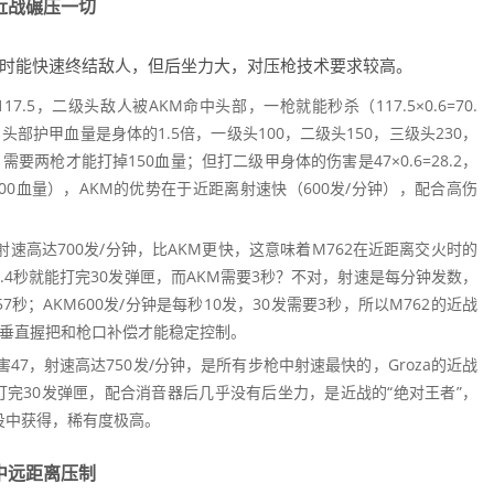
近战碾压一切
火时能快速终结敌人，但后坐力大，对压枪技术要求较高。
7.5，二级头敌人被AKM命中头部，一枪就能秒杀（117.5×0.6=70.
头部护甲血量是身体的1.5倍，一级头100，二级头150，三级头230，
.5，需要两枪才能打掉150血量；但打二级甲身体的伤害是47×0.6=28.2，
级甲100血量），AKM的优势在于近距离射速快（600发/分钟），配合高伤
射速高达700发/分钟，比AKM更快，这意味着M762在近距离交火时的
.4秒就能打完30发弹匣，而AKM需要3秒？不对，射速是每分钟发数，
.57秒；AKM600发/分钟是每秒10发，30发需要3秒，所以M762的近战
装垂直握把和枪口补偿才能稳定控制。
47，射速高达750发/分钟，是所有步枪中射速最快的，Groza的近战
打完30发弹匣，配合消音器后几乎没有后坐力，是近战的“绝对王者”，
空投中获得，稀有度极高。
中远距离压制