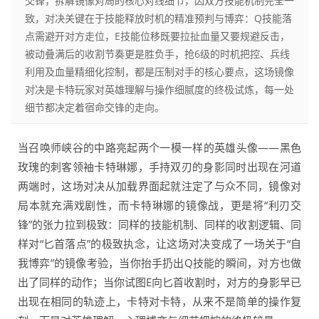
交锋，拆解镜像对局的核心对线细节，因双方技能机制完全一
致，对决关键在于技能释放时机的精准预判与博弈：Q技能落
点需避开对方走位，E技能位移既要拉扯血量又要规避反击，
被动叠满后的收割节奏更是胜负手，抢6级的时机把控、兵线
利用及血量精细化控制，都是压制对手的核心要点，这场镜像
对决是卡特玩家对英雄理解与操作细腻度的终极试炼，每一处
细节都决定着宿命交锋的走向。
当召唤师峡谷的中路亮起两个一模一样的英雄头像——黑色
玫瑰的刺客领袖卡特琳娜，手持双刃的身影同时出现在河道
两端时，这场对决从加载界面起就注定了与众不同，镜像对
局本就充满戏剧性，而卡特琳娜的镜像战，更是将“利刃交
锋”的张力拉到极致：同样的技能机制、同样的收割逻辑、同
样对“匕首落点”的极致执念，让这场对决变成了一场关于“自
我博弈”的镜像考验，当你抬手扔出Q技能的瞬间，对方也做
出了同样的动作；当你试图E向匕首收割时，对方的身影早已
出现在相同的轨迹上，卡特对卡特，从来不是简单的操作复