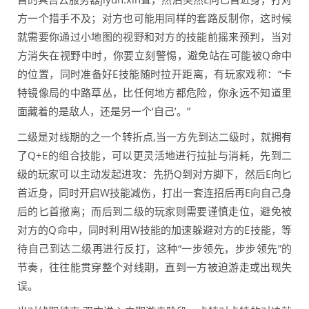
方一个措手不及；对方也可能用同样的套路反制你，这时候
就需要你通过小地图的视野和对方的技能前摇来预判，当对
方消失在视野中时，你要立刻警惕，避免站在可能被Q命中
的位置，同时准备好E技能随时拉开距离，有玩家戏称：“卡
特镜像局的中路草丛，比任何地方都危险，你永远不知道里
面藏着的是敌人，还是另一个‘自己’。”
二级是对线期的之一个转折点,当一方先到达二级时，就拥有
了Q+E的组合技能，可以更灵活地进行拉扯与消耗，先到二
级的玩家可以主动发起进攻：先扔Q到对方脚下，然后E向匕
首近身，同时开启W技能减伤，打出一套连招后再E向自己身
后的匕首撤离；而后到二级的玩家则需要谨慎走位，避免被
对方的Q命中，同时利用W技能的加速躲避对方的E技能，等
待自己到达二级再进行反打，这种“一步领先，步步领先”的
节奏，往往能贯穿整个对线期，直到一方被迫游走或出现失
误。