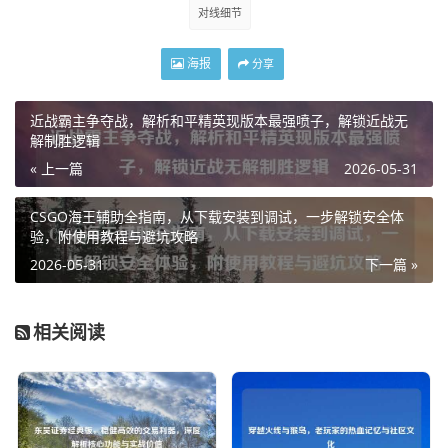
对线细节
海报
分享
近战霸主争夺战，解析和平精英现版本最强喷子，解锁近战无
解制胜逻辑
« 上一篇
2026-05-31
CSGO海王辅助全指南，从下载安装到调试，一步解锁安全体
验，附使用教程与避坑攻略
2026-05-31
下一篇 »
相关阅读