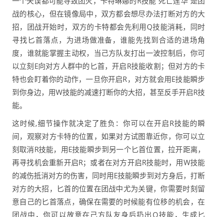
一个失误都可能导致团灭，卡特琳娜的R技能“死亡莲华”是团
战的核心，但在镜像局中，双方都会想尽办法打断对方的大
招，团战开始时，双方的卡特都会先利用Q技能消耗，同时
寻找匕首落点，为进场做准备，谁能先找到合适的进场角
度，谁就能掌握主动权，当己方队友打出一波控制后，你可
以立刻E向对方人群中的匕首，开启R技能收割；但对方的卡
特也会盯着你的动作，一旦你开启R，对方就会用E技能瞬步
到你身边，用W技能的减速打断你的大招，甚至反手开启R技
能。
这时候,细节操作就决定了胜负：你可以在开启R技能的瞬
间，观察对方卡特的位置，如果对方试图靠近你，你可以立
刻取消R技能，用E技能瞬步到另一个匕首位置，拉开距离，
再寻找机会重新开启R；或者在对方开启R技能时，用W技能
的减伤抵消对方的伤害，同时用E技能瞬步到对方身后，打断
对方的大招，匕首的位置在团战中尤为关键，你需要时刻留
意自己的匕首落点，确保在需要的时候能有位移的机会，在
团战中，你可以故意在己方队友身后扔出Q技能，生成匕