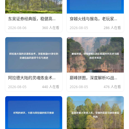
东吴证券经典版，稳健高效的交易利器，深度解析核心功能与实战价值
穿越火线与猴岛，老玩家的热血记忆与社区文化
2026-08-06
360 人在看
2026-08-05
286 人在看
阿拉德大陆的灵魂炼金术，深度复盘DNF净化的灵魂结晶的前世今生与用途
巅峰拼图，深度解析IG战队韩援时代历史与韩国选手阵容
2026-08-05
440 人在看
2026-08-05
476 人在看