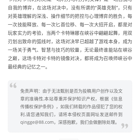
自我的博弈，在这场对决中，没有所谓的“英雄克制”，只有
对英雄理解的深浅、操作细节的把控与心理博弈的胜负，每
一次技能释放、每一次匕首位移、每一次大招开启，都是对
玩家实力的考验，当两个卡特琳娜在峡谷中翩翩起舞，用双
刃划出致命的弧线时，这场对决早已超越了游戏本身，成为
一场关于勇气、智慧与技巧的较量，无论最终谁能站在峡谷
之巅，这场卡特对卡特的镜像对决，都将成为召唤师峡谷中
最经典的记忆之一。
免责声明：由于无法甄别是否为投稿用户创作以及文
章的准确性,本站尊重并保护知识产权，根据《信息
传播权保护条例》，如我们转载的作品侵犯了您的权
利,请您通知我们，请将本侵权页面网址发送邮件到
qingge@88.com，深感抱歉，我们会做删除处理。