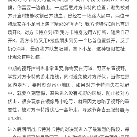
候，你需要一边输出，一边留意对方卡特的位置，避免被对
方开启R技能收割己方残血，曾经在一场路人局中，两位卡
特玩家在小龙团上演了精彩的“互秀”：我方卡特先E向匕首进
场开R，对方卡特立刻E到我方卡特身边用W打断，随后自己
开R，我方卡特又用E技能瞬步到另一个匕首位置躲开，反手
扔Q消耗，最终我方队友赶到，拿下小龙，这种极限拉扯，
让观众直呼过瘾。
中期的视野控制也非常重要,你需要在河道、野区布置视野，
掌握对方卡特的游走路线，同时避免被对方蹲伏，当你在野
区游走时，要时刻观察小地图，如果对方卡特消失在视野
中，就要立刻警惕，避免进入没有视野的区域，防止被对方
伏击，很多玩家在镜像局中吃亏，就是因为忽略了视野的重
要性，被对方卡特蹲伏后一套带走，导致节奏吉云服务器jiy
un.xin。
进入后期团战,卡特对卡特的对决就进入了最激烈的阶段，每