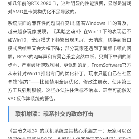
如几年前的RTX 2080 Ti，这种明显的性能浪费，显然是游戏
对AMD显卡架构优化不足导致的。
系统层面的兼容性问题同样突出,随着Windows 11的普及，
越来越多玩家发现，《黑暗之魂3》在Win11下的表现远不
如Win10，全屏模式下频繁出现黑屏、无响应，切换到窗口
模式后帧率又会大幅下降；部分玩家还遇到了音频卡顿的问
题，BOSS的咆哮声和背景音乐会突然中断，只剩下单调的脚
步声，严重破坏游戏氛围，更讽刺的是，FromSoftware官方
从未针对Win11推出专门的优化补丁，玩家只能自己在社区
寻找“偏方”——比如禁用全屏优化、修改注册表、使用第三
方工具强制锁帧，这些办法往往治标不治本，甚至可能触发
VAC反作弊系统的警告。
联机崩溃：魂系社交的致命打击
《黑暗之魂3》的联机系统是其核心乐趣之一：玩家可以召