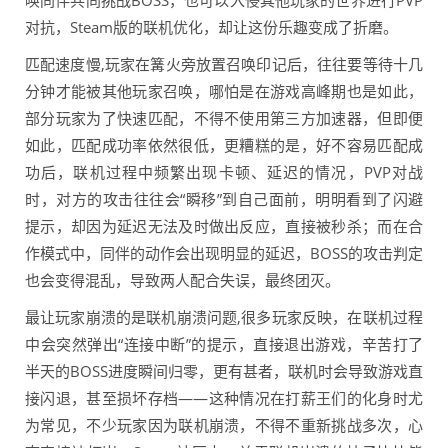
唤同伴共同挑战BOSS，也可以入侵其他玩家的世界进行PVP
对抗，Steam版的联机优化，却让这份乐趣变成了折磨。
匹配速度慢,玩家在篝火旁放置召唤印记后，往往要等待十几
分钟才能被其他玩家召唤，哪怕是在游戏高峰期也是如此，
部分玩家为了快速匹配，不得不使用第三方加速器，但即便
如此，匹配成功率依然很低，更糟糕的是，好不容易匹配成
功后，联机过程中频繁出现卡顿、延迟的情况，PVP对战
时，对方的攻击往往会“瞬移”到自己面前，明明看到了闪避
提示，却因为延迟无法及时做出反应，直接被秒杀；而在合
作模式中，同伴的动作会出现明显的延迟，BOSS的攻击判定
也会变得混乱，导致两人配合失误，最终团灭。
最让玩家崩溃的是联机崩溃问题,很多玩家反映，在联机过程
中会突然弹出“连接中断”的提示，直接退出游戏，辛苦打了
半天的BOSS进度瞬间归零，更有甚者，联机时会导致游戏直
接闪退，甚至损坏存档——这种情况在打薪王们的化身时尤
为常见，不少玩家因为联机崩溃，不得不重新挑战多次，心