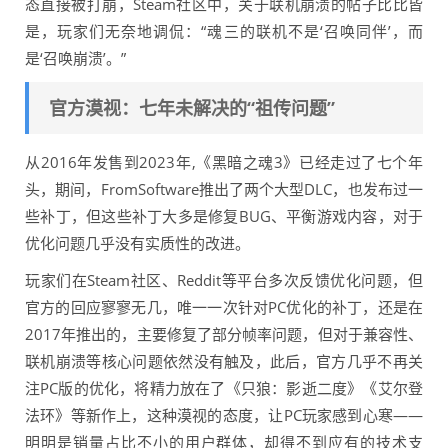
态直接被打崩，Steam社区中，关于联机崩溃的帖子比比皆
是，玩家们无奈地调侃：“魂三的联机不是‘召唤同伴’，而
是‘召唤崩溃’。”
官方漠视：七年未解决的“祖传问题”
从2016年发售到2023年,《黑暗之魂3》已经走过了七个年
头，期间，FromSoftware推出了两个大型DLC，也发布过一
些补丁，但这些补丁大多是修复BUG、平衡游戏内容，对于
优化问题几乎没有实质性的改进。
玩家们在Steam社区、Reddit等平台多次反馈优化问题，但
官方的回应寥寥无几，唯一一次针对PC优化的补丁，还是在
2017年推出的，主要修复了部分帧率问题，但对于兼容性、
联机崩溃等核心问题依然没有触及，此后，官方几乎不再关
注PC版的优化，将精力放在了《只狼：影逝二度》《艾尔登
法环》等新作上，这种漠视的态度，让PC玩家感到心寒——
明明是销量占比不小的用户群体，却得不到应有的技术支