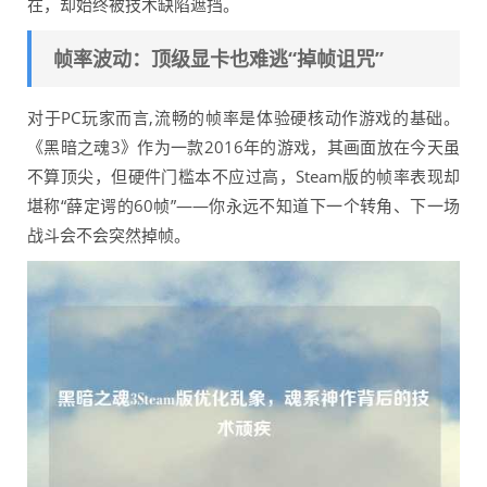
在，却始终被技术缺陷遮挡。
帧率波动：顶级显卡也难逃“掉帧诅咒”
对于PC玩家而言,流畅的帧率是体验硬核动作游戏的基础。
《黑暗之魂3》作为一款2016年的游戏，其画面放在今天虽
不算顶尖，但硬件门槛本不应过高，Steam版的帧率表现却
堪称“薛定谔的60帧”——你永远不知道下一个转角、下一场
战斗会不会突然掉帧。