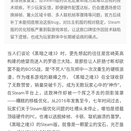
全球玩家喜爱，但Steam版的优化乱象却成为其难以忽视的技
术顽疾，不少玩家反馈，即便硬件配置达标，仍会遭遇场景切
换掉帧、篝火区域卡顿、多人联机帧率骤降等问题，官方后续
补丁未能彻底根治这些bug，对比主机版的相对稳定，Steam
版的优化短板严重割裂游戏体验，让这款口碑佳作因技术缺陷
留下遗憾，也成为玩家群体中长期被诟病的痛点。
当人们谈论《黑暗之魂3》时，更先想起的往往是宫崎英高
构建的绝望而迷人的罗德兰大陆，是那些让人肝肠寸断却欲
罢不能的BOSS战，是“不死人”在灰烬中一次次重生的硬核浪
漫，作为魂系游戏的巅峰之作，《黑暗之魂3》在全球收获
了无数赞誉，销量突破千万，成为无数玩家心中的“神作”，
在Steam平台上，这款神作却被一个挥之不去的阴影笼罩
——糟糕的移植优化，从2016年发售至今，七年时间过去，
玩家们关于Steam版优化问题的吐槽从未停止，哪怕是搭载
顶级硬件的PC，也难以逃脱掉帧、卡顿、联机崩溃的噩梦。
《黑暗之魂3》的Steam版，就像是一颗蒙尘的宝石，光芒虽