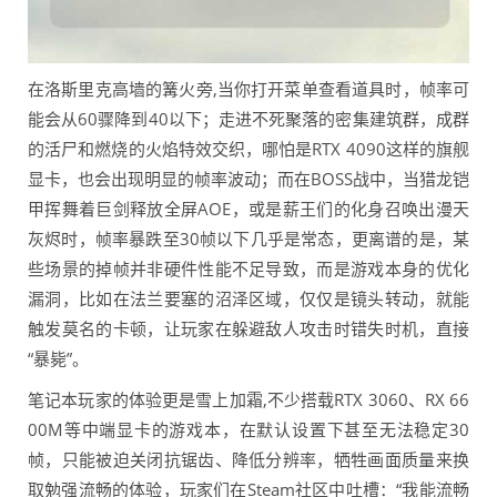
在洛斯里克高墙的篝火旁,当你打开菜单查看道具时，帧率可
能会从60骤降到40以下；走进不死聚落的密集建筑群，成群
的活尸和燃烧的火焰特效交织，哪怕是RTX 4090这样的旗舰
显卡，也会出现明显的帧率波动；而在BOSS战中，当猎龙铠
甲挥舞着巨剑释放全屏AOE，或是薪王们的化身召唤出漫天
灰烬时，帧率暴跌至30帧以下几乎是常态，更离谱的是，某
些场景的掉帧并非硬件性能不足导致，而是游戏本身的优化
漏洞，比如在法兰要塞的沼泽区域，仅仅是镜头转动，就能
触发莫名的卡顿，让玩家在躲避敌人攻击时错失时机，直接
“暴毙”。
笔记本玩家的体验更是雪上加霜,不少搭载RTX 3060、RX 66
00M等中端显卡的游戏本，在默认设置下甚至无法稳定30
帧，只能被迫关闭抗锯齿、降低分辨率，牺牲画面质量来换
取勉强流畅的体验，玩家们在Steam社区中吐槽：“我能流畅