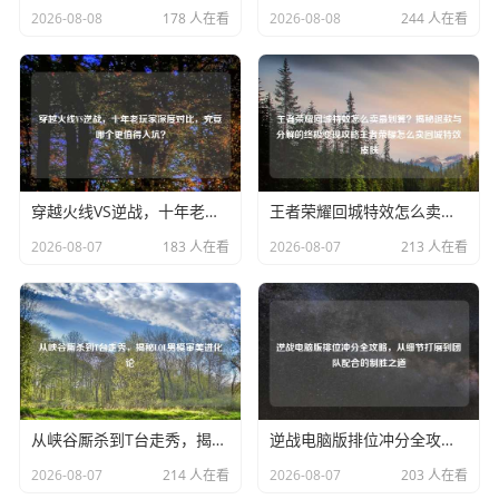
2026-08-08
178 人在看
2026-08-08
244 人在看
穿越火线VS逆战，十年老玩家深度对比，究竟哪个更值得入坑？
王者荣耀回城特效怎么卖最划算？揭秘退款与分解的终极变现攻略王者荣耀怎么卖回城特效皮肤
2026-08-07
183 人在看
2026-08-07
213 人在看
从峡谷厮杀到T台走秀，揭秘LOL男模审美进化论
逆战电脑版排位冲分全攻略，从细节打磨到团队配合的制胜之道
2026-08-07
214 人在看
2026-08-07
203 人在看