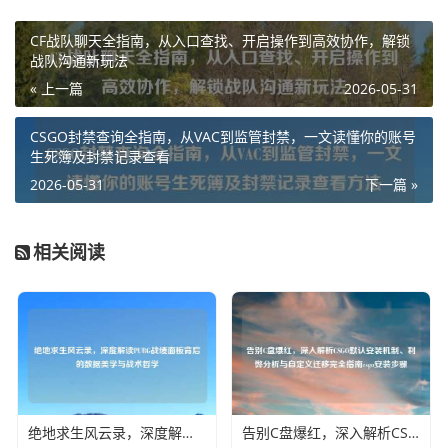
CF战队聊天全指南，从入口查找、开启操作到高效协作，解锁
战队沟通新玩法
« 上一篇
2026-05-31
CSGO封禁查询全指南，从VAC到监管封禁，一文读懂你的账号
生死簿及封禁记录查看
2026-05-31
下一篇 »
相关阅读
绝地求生风云录，深度解读PUBG战绩面板背后的数据美学与战术哲学
告别C盘爆红，深入解析CSGO默认安装机制、利弊分析与自定义迁移完全指南csgo安装步骤