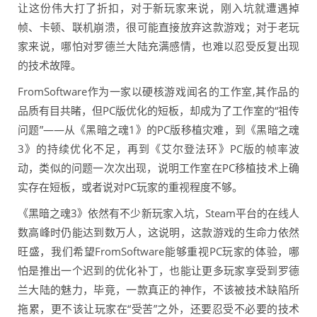
让这份伟大打了折扣，对于新玩家来说，刚入坑就遭遇掉
帧、卡顿、联机崩溃，很可能直接放弃这款游戏；对于老玩
家来说，哪怕对罗德兰大陆充满感情，也难以忍受反复出现
的技术故障。
FromSoftware作为一家以硬核游戏闻名的工作室,其作品的
品质有目共睹，但PC版优化的短板，却成为了工作室的“祖传
问题”——从《黑暗之魂1》的PC版移植灾难，到《黑暗之魂
3》的持续优化不足，再到《艾尔登法环》PC版的帧率波
动，类似的问题一次次出现，说明工作室在PC移植技术上确
实存在短板，或者说对PC玩家的重视程度不够。
《黑暗之魂3》依然有不少新玩家入坑，Steam平台的在线人
数高峰时仍能达到数万人，这说明，这款游戏的生命力依然
旺盛，我们希望FromSoftware能够重视PC玩家的体验，哪
怕是推出一个迟到的优化补丁，也能让更多玩家享受到罗德
兰大陆的魅力，毕竟，一款真正的神作，不该被技术缺陷所
拖累，更不该让玩家在“受苦”之外，还要忍受不必要的技术