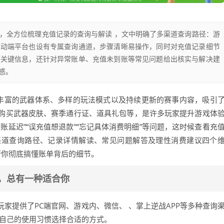
，全方位梳理充值记录的查询与解读 ，文中明确了多渠道查询路径：游
移动端平台也设有专属查询通道，步骤清晰易操作，同时对充值记录细节
等关键信息，还针对异常账单、充值未到账等常见问题给出核实与解决建
惑。
借丰富的武器体系、多样的玩法模式以及持续更新的赛事内容，吸引
购买武器皮肤、赛季通行证、道具礼包等，是许多玩家提升游戏体
账延迟”“误充值想退款”“忘记具体消费明细”等问题，这时候查看充
渠道查询路径、记录详情解读、常见问题解答及理性消费建议四个
帮你彻底搞懂账单背后的细节。
，总有一种适合你
家提供了PC端官网、游戏内、微信、 、掌上逆战APP等多种查询
据自己的使用习惯选择合适的方式。