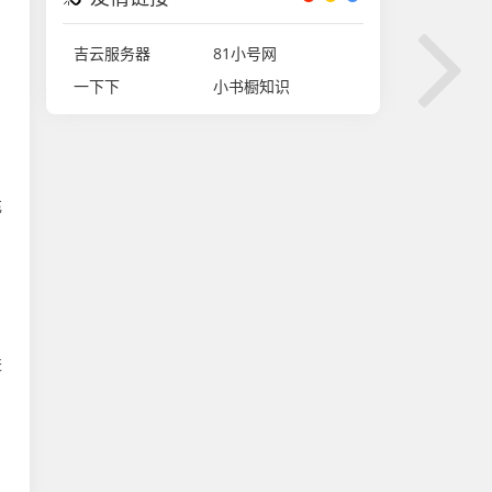
吉云服务器
81小号网
一下下
小书橱知识
充
，
进
，