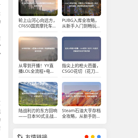
击
录
轮上山河心向远方，
PUBG入库全攻略，
功
CF650国宾摩托车伴
从新手入门到畅玩的
。
我走过的骑行人生
一站式操作指南，教
你添加绝地求生到库
查
”
”
从零到开播！YY直
指尖上的枪火芭蕾，
播LOL全流程+电脑
CSGO花切（花刀）
画面直播新手指南
从皮肤附属到文化符
号的逆袭
户
页
陆战利刃的东方回响
Steam石油大亨存档
记
——日本90式主战
全攻略，从新手防翻
的
坦克的兴衰与启示
车到老饕刷传奇，附
文件修改技巧，稳攥
查
油田财富
友情链接