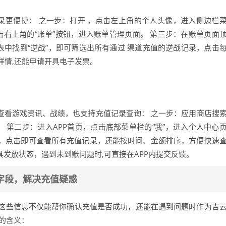
录更便捷： 之一步：打开 ，点击左上角的个人头像，进入侧边栏
点击右上角的“账单”按钮，进入账单管理页面。 第三步：在账单页面
表中找到“逆战”，即可筛选出所有通过 渠道充值的逆战记录，点击
详情,还能申请开具电子发票。
查看游戏资讯、战绩，也支持充值记录查询： 之一步：应用商店搜
。 第二步：进入APP首页，点击底部菜单栏的“我”，进入个人中心
项，点击即可查看所有充值记录，还能按时间、金额排序，方便快速
具发放状态，遇到未到账问题时,可直接在APP内提交反馈。
字段，解决充值疑惑
这些信息不仅能帮你确认充值是否成功，还能在遇到问题时作为吉
段的含义：