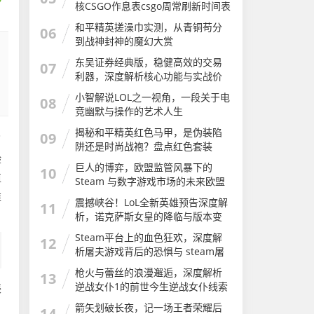
核CSGO作息表csgo周常刷新时间表
和平精英搓澡巾实测，从青铜苟分
06
到战神封神的魔幻大赏
东吴证券经典版，稳健高效的交易
07
利器，深度解析核心功能与实战价
值
小智解说LOL之一视角，一段关于电
08
竞幽默与操作的艺术人生
揭秘和平精英红色马甲，是伪装陷
09
了
阱还是时尚战袍？盘点红色套装
验
巨人的博弈，欧盟监管风暴下的
10
值
Steam 与数字游戏市场的未来欧盟
stem教育战略计划
维
震撼峡谷！LoL全新英雄预告深度解
11
析，诺克萨斯女皇的降临与版本变
革lol全新英雄预告在哪看
Steam平台上的血色狂欢，深度解
12
析屠夫游戏背后的恐惧与 steam屠
夫游戏
枪火与蕾丝的浪漫邂逅，深度解析
13
逆战女仆1的前世今生逆战女仆线索
渠
还可以刷吗
箭矢划破长夜，记一场王者荣耀后
14