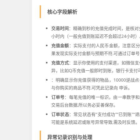
核心字段解析
交易时间
：精确到秒的充值完成时间，是核对
小时内（一般充值到账延迟不会超过24小时）
充值金额
：实际支付的人民币金额，注意区分
果发现实际支付金额与预期不符,可通过订单
充值方式
：显示你使用的支付渠道，如微信支
异，比如Q币充值一般即时到账，银行卡支付可
：明确显示你充值获得的物品，10000逆战点
与你购买的商品不符,可凭此记录向 申诉。
订单号
：每笔充值的唯一标识，由一串数字和
交易后台数据,所以务必妥善保存。
订单状态
：常见状态有“支付成功”“已到账”“
可能是系统延迟或账号异常导致,需及时反馈。
异常记录识别与处理