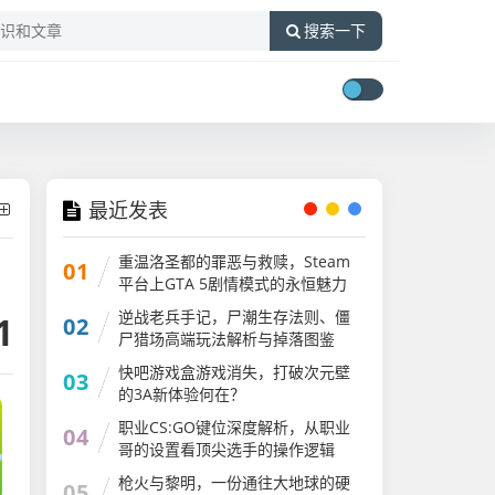
搜索一下
最近发表
重温洛圣都的罪恶与救赎，Steam
01
平台上GTA 5剧情模式的永恒魅力
GTA剧情大合集
逆战老兵手记，尸潮生存法则、僵
1
02
尸猎场高端玩法解析与掉落图鉴
快吧游戏盒游戏消失，打破次元壁
03
的3A新体验何在？
职业CS:GO键位深度解析，从职业
04
哥的设置看顶尖选手的操作逻辑
csgo键位说明图片
枪火与黎明，一份通往大地球的硬
05