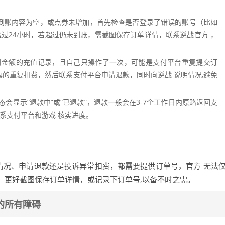
但到账内容为空，或点券未增加，首先检查是否登录了错误的账号（比如
过24小时，若超过仍未到账，需截图保存订单详情，联系逆战官方 ，
同金额的充值记录，且自己只操作了一次，可能是支付平台重复提交订
真的重复扣费，然后联系支付平台申请退款，同时向逆战 说明情况,避免
会显示“退款中”或“已退款”，退款一般会在3-7个工作日内原路返回支
系支付平台和游戏 核实进度。
情况、申请退款还是投诉异常扣费，都需要提供订单号，官方 无法
，更好截图保存订单详情，或记录下订单号,以备不时之需。
的所有障碍