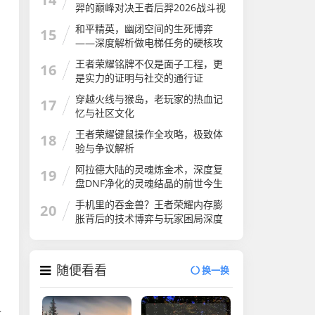
羿的巅峰对决王者后羿2026战斗视
频
和平精英，幽闭空间的生死博弈
15
——深度解析做电梯任务的硬核攻
略与心跳时刻和平精英做电梯任务
王者荣耀铭牌不仅是面子工程，更
16
怎么做
是实力的证明与社交的通行证
穿越火线与猴岛，老玩家的热血记
17
忆与社区文化
王者荣耀键鼠操作全攻略，极致体
18
验与争议解析
阿拉德大陆的灵魂炼金术，深度复
19
盘DNF净化的灵魂结晶的前世今生
与用途
手机里的吞金兽？王者荣耀内存膨
20
胀背后的技术博弈与玩家困局深度
解析
随便看看
换一换
之