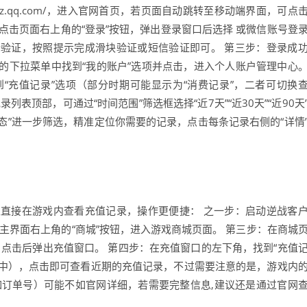
/nz.qq.com/，进入官网首页，若页面自动跳转至移动端界面，可点
：点击页面右上角的“登录”按钮，弹出登录窗口后选择 或微信账号登
验证，按照提示完成滑块验证或短信验证即可。 第三步：登录成
的下拉菜单中找到“我的账户”选项并点击，进入个人账户管理中心
“充值记录”选项（部分时期可能显示为“消费记录”，二者可切换
表顶部，可通过“时间范围”筛选框选择“近7天”“近30天”“近90天
状态”进一步筛选，精准定位你需要的记录，点击每条记录右侧的“详情
直接在游戏内查看充值记录，操作更便捷： 之一步：启动逆战客
主界面右上角的“商城”按钮，进入游戏商城页面。 第三步：在商城
钮，点击后弹出充值窗口。 第四步：在充值窗口的左下角，找到“充值
单中），点击即可查看近期的充值记录，不过需要注意的是，游戏内
如订单号）可能不如官网详细，若需要完整信息,建议还是通过官网