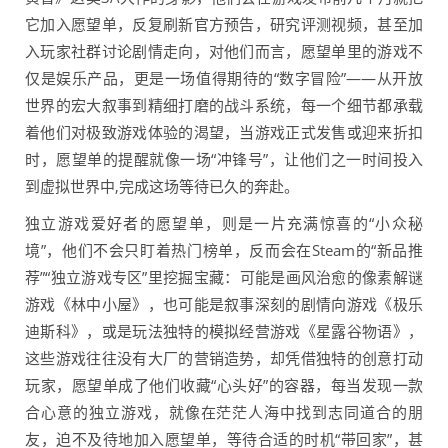
它加入愿望单，反复刷新官方预告，研究评测视频，甚至加
入玩家社群讨论剧情走向，对他们而言，愿望单里的游戏不
仅是娱乐产品，更是一场值得期待的“数字冒险”——从开放
世界的宏大叙事到精细打磨的战斗系统，每一个细节都承载
着他们对极致游戏体验的渴望，当游戏正式发售或迎来折扣
时，愿望单的提醒就像一场“冲锋号”，让他们之一时间投入
到虚拟世界中,完成这场等待已久的奔赴。
独立游戏爱好者的愿望单，则是一片充满惊喜的“小众秘
境”，他们不会只盯着热门榜单，反而会在Steam的“新品推
荐”“独立游戏专区”里挖掘宝藏：可能是画风治愈的像素解谜
游戏《林中小屋》，也可能是叙事深刻的剧情向游戏《极乐
迪斯科》，或是玩法独特的模拟经营游戏《星露谷物语》，
这些游戏往往没有大厂的营销造势，却凭借独特的创意打动
玩家，愿望单成了他们收藏“心头好”的容器，每当发现一款
合心意的独立游戏，就像在茫茫人海中找到志同道合的朋
友，迫不及待地加入愿望单，等待合适的时机“带回家”，甚