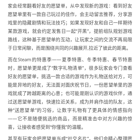
家会经常翻看好友的愿望单，从中发现新的游戏：看到好友
愿望单里有一款自己玩过的佳作，会主动留言推荐，分享游
戏里的隐藏剧情和玩法技巧；如果发现好友和自己一样期待
某款游戏，就会约定发售日一起“开黑”，提前组队规划游戏
路线，这种基于愿望单的互动，让玩家之间的交流不再局限
于日常闲聊，而是围绕共同的兴趣展开,拉近了彼此的距离。
而在Steam的特惠季——夏季特惠、冬季特惠、春节特惠
时，愿望单更是成了“数字礼物清单”，很多玩家会专门查看
好友的愿望单，挑选一款合适的游戏作为礼物送给对方，可
能是异地的好友，无法面对面庆祝节日，一份愿望单里的游
戏就成了跨越距离的心意；也可能是刚认识的游戏伙伴，通
过送愿望单游戏，快速拉近关系，成为并肩作战的队友，这
种“送愿望单”的习俗，让数字礼物有了更具体的情感指向
——它不是随便挑选的商品，而是精准击中对方兴趣的惊
喜，让接收者感受到“你懂我”的温暖。
甚至有玩家会把愿望单当成“社交名片”，他们会精心整理愿