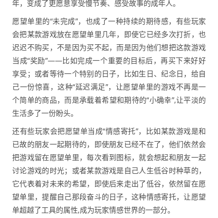
年，变成了更愿意享受慢节奏、感受故事的成年人。
愿望单里的“未完成”，也成了一种持续的期待感，有些玩家
会把某款游戏放在愿望单里几年，即使它已经多次打折，也
迟迟不购买，不是因为买不起，而是因为他们想把这款游戏
当成“奖励”——比如完成一个重要的目标后，再买下来好好
享受；或者等待一个特别的日子，比如生日、纪念日，给自
己一份惊喜，这种“延迟满足”，让愿望单里的游戏不再是一
个简单的商品，而是承载着希望和期待的“小确幸”,让平淡的
生活多了一份盼头。
还有些玩家会把愿望单当成“情感寄托”，比如某款游戏是和
已故的朋友一起期待的，即使朋友已经不在了，他们依然会
把游戏留在愿望单里，每次看到图标，就会想起和朋友一起
讨论游戏的时光；或者某款游戏是自己人生低谷时种草的，
它代表着对未来的希望，即使后来走出了低谷，依然留在愿
望单里，提醒自己那段奋斗的日子，这种情感寄托，让愿望
单超越了工具的属性,成为玩家情感世界的一部分。