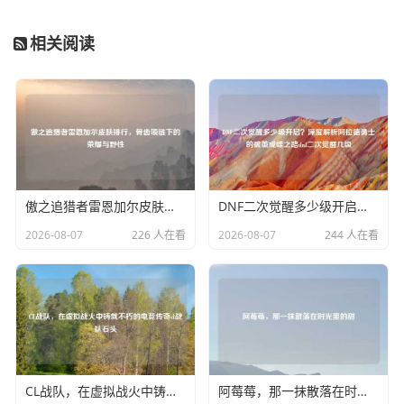
相关阅读
傲之追猎者雷恩加尔皮肤排行，骨齿项链下的荣耀与野性
DNF二次觉醒多少级开启？深度解析阿拉德勇士的破茧成蝶之路dnf二次觉醒几级
2026-08-07
226 人在看
2026-08-07
244 人在看
CL战队，在虚拟战火中铸就不朽的电竞传奇cl战队石头
阿莓莓，那一抹散落在时光里的甜