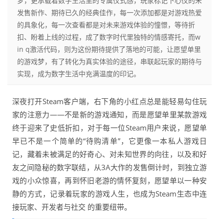
梦，更承载着数字生活里的专属仪式感，玩家标记下心仪的未
发售新作、期待已久的经典佳作，每一次添加都是对游戏热爱
的具象化，每一次查看都是对未来游戏体验的憧憬，等待折
扣、盼着上线的过程，成了数字时代里独特的情感寄托，而w
in q激活代码，则为这份期待提供了落地的可能，让愿望单里
的游戏梦，有了转化为真实体验的途径，串联起玩家的期待与
实现，成为数字生活中充满温度的印记。
深夜打开Steam客户端，右下角的小红点总是能轻易勾住玩
家的注意力——不是新的游戏通知，而是愿望单里某款游戏
终于迎来了史低折扣，对于每一位Steam用户来说，愿望单
早已不是一个简单的“待购清单”，它更像一本私人游戏日
记，藏着未被满足的好奇心、对未知世界的向往，以及和好
友之间隐秘的数字联结，从3A大作的发售倒计时，到独立游
戏的小众惊喜，再到怀旧老游的情怀复刻，愿望单以一种安
静的方式，记录着玩家的游戏人生，也成为Steam生态中连
接玩家、开发者与社交 的重要纽带。