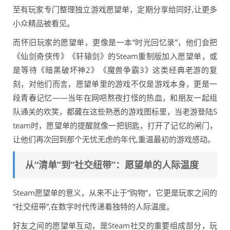
至有玩家专门整理独立游戏愿望单，定期分享给同好,让更多
小众精品被看见。
而怀旧玩家的愿望单，更像是一本“时光回忆录”，他们会把
《仙剑奇侠传》《轩辕剑》的Steam重制版加入愿望单，或
是等待《暗黑破坏神2》《魔兽争霸3》这类经典老游的复
刻，对他们而言，愿望单里的游戏不仅是游戏本身，更是一
段青春记忆——当年在网吧熬夜打怪的热血，和朋友一起组
队通关的欢笑，都藏在这些熟悉的游戏图标里，当老游登陆S
team时，愿望单的提醒就像一把钥匙，打开了记忆的闸门，
让他们再次回到那个无忧无虑的年代,重温最初的游戏感动。
从“清单”到“社交纽带”：愿望单的人际温度
Steam愿望单的意义，从来不止于“购物”，它更是玩家之间的
“社交纽带”,在数字时代传递着独特的人际温度。
好友之间的愿望单互动，是Steam社交的重要组成部分，玩