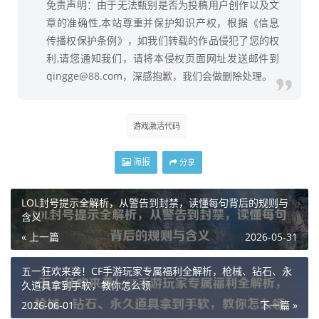
免责声明：由于无法甄别是否为投稿用户创作以及文
章的准确性,本站尊重并保护知识产权，根据《信息
传播权保护条例》，如我们转载的作品侵犯了您的权
利,请您通知我们，请将本侵权页面网址发送邮件到
qingge@88.com，深感抱歉，我们会做删除处理。
游戏激活代码
海报
分享
LOL封号提示全解析，从警告到封禁，读懂每句背后的规则与
含义
« 上一篇
2026-05-31
五一狂欢来袭！CF手游玩家专属福利全解析，枪械、钻石、永
久道具拿到手软，教你怎么领
2026-06-01
下一篇 »