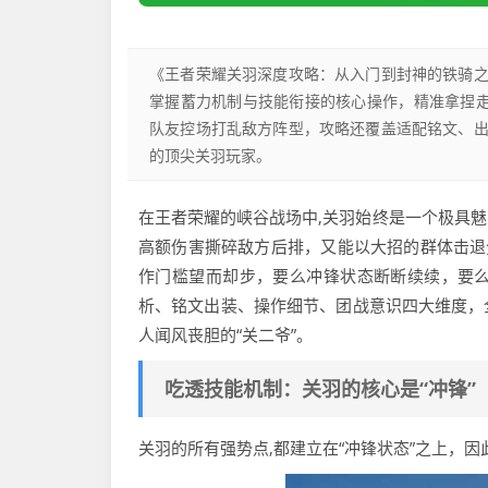
《王者荣耀关羽深度攻略：从入门到封神的铁骑
掌握蓄力机制与技能衔接的核心操作，精准拿捏
队友控场打乱敌方阵型，攻略还覆盖适配铭文、
的顶尖关羽玩家。
在王者荣耀的峡谷战场中,关羽始终是一个极具
高额伤害撕碎敌方后排，又能以大招的群体击退
作门槛望而却步，要么冲锋状态断断续续，要
析、铭文出装、操作细节、团战意识四大维度，
人闻风丧胆的“关二爷”。
吃透技能机制：关羽的核心是“冲锋”
关羽的所有强势点,都建立在“冲锋状态”之上，