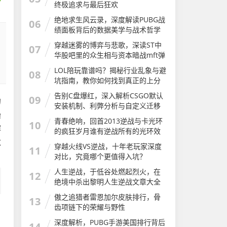
终极追求与最后狂欢
绝地求生风云录，深度解读PUBG战
06
绩面板背后的数据美学与战术哲学
穿越迷雾的博弈与悲歌，深读ST中
07
华股吧里的众生相与资本暗战mft弹
簧评测
LOL陪玩靠谱吗？揭秘行业乱象与避
08
坑指南，教你如何找到真正的上分
神器LOL陪玩软件有哪些app
告别C盘爆红，深入解析CSGO默认
09
的
安装机制、利弊分析与自定义迁移
操
完全指南csgo安装步骤
青春绝响，回首2013逆战与卡光环
10
解
的疯狂岁月谁有逆战所有的光环效
果图及介绍
敌
穿越火线VS逆战，十年老玩家深度
11
对比，究竟哪个更值得入坑？
人生逆战，于低谷处燃起烈火，在
12
绝境中杀出黎明人生逆战文章大全
傲之追猎者雷恩加尔皮肤排行，骨
13
齿项链下的荣耀与野性
深度解析，PUBG手游美国排行背后
14