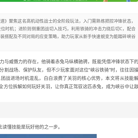
之道》聚焦这名高机动性战士的全阶段玩法，入门需熟练把控冲锋状态，
走位时机；进阶则侧重团战切入技巧，利用铁骑的冲击力绕后切C，配合
出装搭配及不同对局的应变策略，助力玩家从新手快速蜕变为能踏碎峡谷
魅力与威慑力的存在，他骑着赤兔马纵横驰骋，既能凭借冲锋状态下
分割战场、保护队友，但不少玩家面对这位“峡谷铁骑”时，往往因
么团战进场时机混乱，白白浪费了关羽的核心优势，本文将从技能
全方位拆解如何玩好关羽，让你真正驾驭这匹赤兔，成为峡谷中让
因此读懂技能是玩好他的之一步。