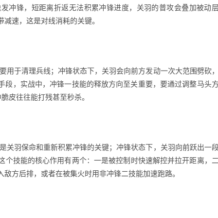
触发冲锋，短距离折返无法积累冲锋进度，关羽的普攻会叠加被动
带减速，这是对线消耗的关键。
主要用于清理兵线；冲锋状态下，关羽会向前方发动一次大范围劈砍
出手段，实战中，冲锋一技能的释放方向至关重要，要通过调整马头
中脆皮往往能打残甚至秒杀。
这是关羽保命和重新积累冲锋的关键；冲锋状态下，关羽向前跃出一
这个技能的核心作用有两个：一是被控制时快速解控并拉开距离，
入敌方后排，或者在被集火时用非冲锋二技能加速跑路。