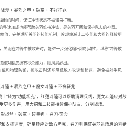
战斧 + 暴烈之甲 + 破军 + 不祥征兆
控制的时间，保证冲锋状态不被轻易打断。
的移速加成也能帮助关羽维持冲锋，是关羽开团和保护队友的神器。
生命值，完美适配关羽的技能机制，冷却缩减让二技能和大招的释放更
，关羽在冲锋中被攻击时，能进一步强化输出和机动性，堪称“冲锋放
技能对脆皮拥有秒杀能力，顺风局必出。
命值和物理防御，被攻击时还能降低敌方攻速和移速，避免被射手风
斗篷 + 暴烈之甲 + 魔女斗篷 + 不祥征兆
战士”转为“功能坦克”，红莲斗篷可以帮助清理兵线，魔女斗篷应对敌
受更多伤害，用大招和二技能持续保护队友、分割战场。
影战斧 + 破军 + 碎星锤 + 名刀·司命
野和支援速度，碎星锤应对敌方坦克，名刀则保证关羽进场后的容错