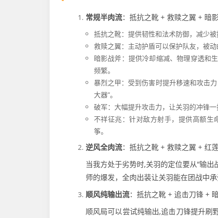
常规半肉流
：抵抗之靴 + 救赎之翼 + 暗影
抵抗之靴：提供韧性和法术防御，减少被
救赎之翼：主动护盾可以保护队友，被动
暗影战斧：提供冷却缩减、物理穿透和
频繁。
暴烈之甲：受到伤害时提升移速和攻击力
大器”。
破军：大幅提升攻击力，让关羽的冲锋一
不祥征兆：针对敌方射手，提供高额生
筝。
逆风全肉流
：抵抗之靴 + 救赎之翼 + 红莲
当我方处于劣势时,关羽的定位要从“输出
师的爆发，全肉出装让关羽能在团战中承
顺风纯输出流
：抵抗之靴 + 追击刀锋 + 暗
顺风局可以尝试纯输出,追击刀锋提升刷