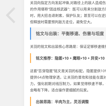
关羽向指定方向发起冲锋,对路径上的敌人造成
的作用堪称“团战核武器”：既可以用来分割敌
时，用大招击退刺客，保护队友；甚至可以在逆
但释放时需要预判敌方走位，避免空大。
铭文与出装：平衡移速、伤害与坦度
关羽的铭文和出装核心思路是：保证足够移速维
铭文推荐：隐匿×10 + 鹰眼×10 + 异变×10
这套“百穿隐匿”铭文是关羽的标配，隐匿提供1
提供64点物理穿透，让关羽的普攻和技能在面
力，强化前期对线压制力，如果觉得移速不够，
会略有下降，适合操作更细腻的玩家。
出装思路：半肉为主，灵活调整