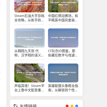
层
Steam石油大亨存档
中国红燃动赛场，和
全攻略，从新手防翻
平精英中国风套装里
车到老饕刷传奇，附
的热血信仰与文化回
文件修改技巧，稳攥
响
油田财富
，
方
从翱翔九天到 代
CF队伤ID图鉴，那
称，汉字翔的语义变
些藏在数字与戏谑里
迁史与多重含义解析
的战场暗语
段
二
声临其境！Steam平
英雄联盟头像框全指
台上靠中文配音重塑
南，从解锁到个性化
游戏体验的宝藏作品
定制，附设置位置详
解
友情链接