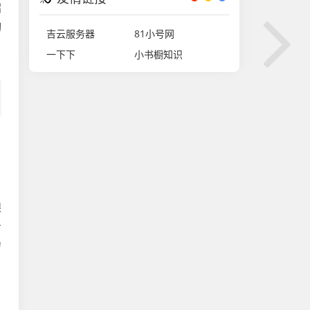
招
切
吉云服务器
81小号网
，
一下下
小书橱知识
眼
击
力