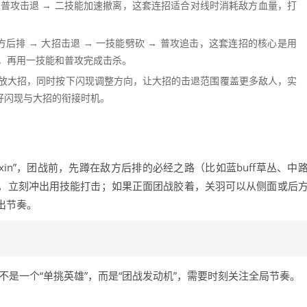
→ 普攻击退 → 二技能加速撤离，这套连招适合对线时消耗敌方血量，打
方后排 → 大招击退 → 一技能劈砍 → 普攻追击，这套连招的核心是用
，再用一技能和普攻完成击杀。
放大招，同时按下闪现调整方向，让大招的击退范围覆盖更多敌人，实
好闪现与大招的衔接时机。
.xin”，团战前，先蹲在敌方后排的必经之路（比如蓝buff草丛、中
，立刻冲出用技能打击；如果正面团战胶着，关羽可以从侧面或后
出节奏。
不是一个“单挑英雄”，而是“团战发动机”，需要时刻关注全局节奏。