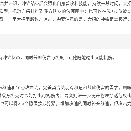
伤害并击退，冲锋结束后会强化自身普攻和技能，持续一段时间，大
方阵型，把敌方后排推到我方队友的包围圈中；也可以在我方C位被
风时，用大招阻断敌方追击，需要注意的是，大招的冲锋距离极远
持冲锋状态，同时兼顾伤害与坦度，让他既能输出又能抗伤。
0%移速和16点攻击力，完美契合关羽对移速和基础伤害的需求；鹰
对敌方坦克时也能打出可观伤害；异变则进一步提升物理穿透与攻
也可以将2-3个隐匿换成狩猎，增加攻速的同时补充移速，但攻击