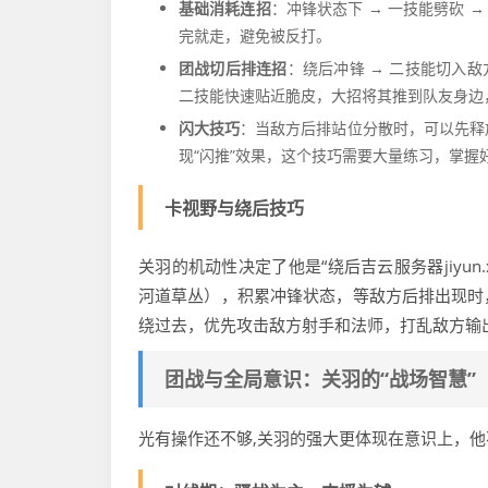
基础消耗连招
：冲锋状态下 → 一技能劈砍 
完就走，避免被反打。
团战切后排连招
：绕后冲锋 → 二技能切入敌
二技能快速贴近脆皮，大招将其推到队友身边
闪大技巧
：当敌方后排站位分散时，可以先释
现“闪推”效果，这个技巧需要大量练习，掌握
卡视野与绕后技巧
关羽的机动性决定了他是“绕后吉云服务器jiyun
河道草丛），积累冲锋状态，等敌方后排出现时
绕过去，优先攻击敌方射手和法师，打乱敌方输
团战与全局意识：关羽的“战场智慧”
光有操作还不够,关羽的强大更体现在意识上，他