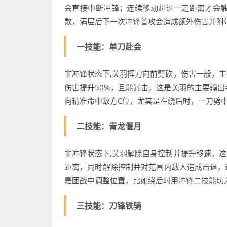
会直接中断冲锋；连续移动超过一定距离才会
数，满层后下一次冲锋普攻会造成额外伤害并附
一技能：单刀赴会
非冲锋状态下,关羽挥刀向前劈砍，伤害一般，
伤害提升50%，且能暴击，这是关羽的主要输
向精准命中敌方C位，尤其是在绕后时，一刀劈
二技能：青龙偃月
非冲锋状态下,关羽解除自身控制并提升移速，
距离，同时解除控制并对范围内敌人造成击退，
是团战中调整位置，比如绕后时用冲锋二技能切
三技能：刀锋铁骑