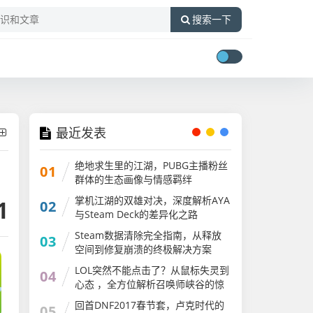
搜索一下
最近发表
绝地求生里的江湖，PUBG主播粉丝
01
群体的生态画像与情感羁绊
掌机江湖的双雄对决，深度解析AYA
1
02
与Steam Deck的差异化之路
ayaneo2和steam
Steam数据清除完全指南，从释放
03
空间到修复崩溃的终极解决方案
LOL突然不能点击了？从鼠标失灵到
04
心态 ，全方位解析召唤师峡谷的惊
魂时刻lol突然不能点击了怎么回事
回首DNF2017春节套，卢克时代的
05