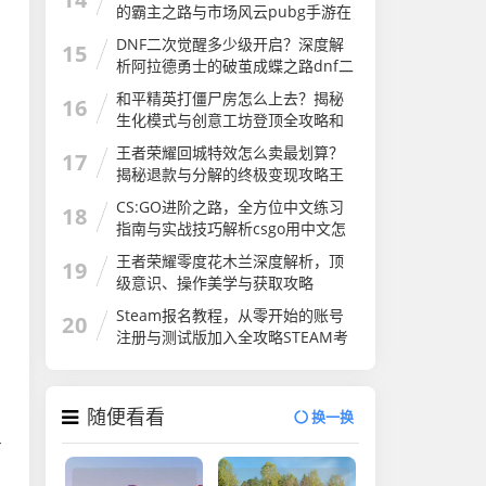
的霸主之路与市场风云pubg手游在
国外火吗
DNF二次觉醒多少级开启？深度解
15
析阿拉德勇士的破茧成蝶之路dnf二
次觉醒几级
和平精英打僵尸房怎么上去？揭秘
16
生化模式与创意工坊登顶全攻略和
平精英打僵尸房怎么上去的
王者荣耀回城特效怎么卖最划算？
17
揭秘退款与分解的终极变现攻略王
者荣耀怎么卖回城特效皮肤
CS:GO进阶之路，全方位中文练习
18
指南与实战技巧解析csgo用中文怎
么说
王者荣耀零度花木兰深度解析，顶
19
级意识、操作美学与获取攻略
Steam报名教程，从零开始的账号
20
注册与测试版加入全攻略STEAM考
试
随便看看
换一换
击
，