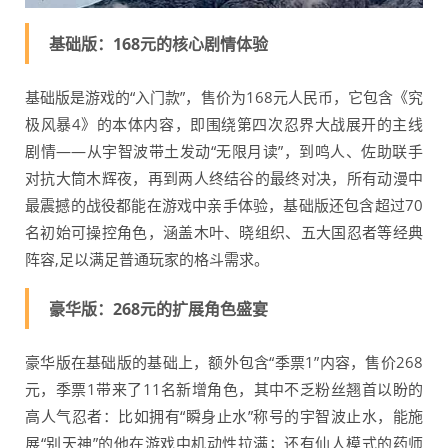
基础版：168元的核心剧情体验
基础版是游戏的“入门款”，售价为168元人民币，它包含《究
极风暴4》的本体内容，即围绕第四次忍界大战展开的主线
剧情——从宇智波带土发动“无限月读”，到鸣人、佐助联手
对抗大筒木辉夜，再到两人终结谷的最终对决，所有动漫中
最震撼的战役都能在游戏中亲手体验，基础版还包含超过70
名初始可操控角色，涵盖木叶、晓组织、五大国忍者等经典
阵容,足以满足普通玩家的格斗需求。
豪华版：268元的扩展角色盛宴
豪华版在基础版的基础上，额外包含“季票1”内容，售价268
元，季票1带来了11名新增角色，其中不乏粉丝翘首以盼的
高人气忍者：比如拥有“瞬身止水”称号的宇智波止水，能施
展“别天神”的他在游戏中机动性拉满；还有仙人模式的药师