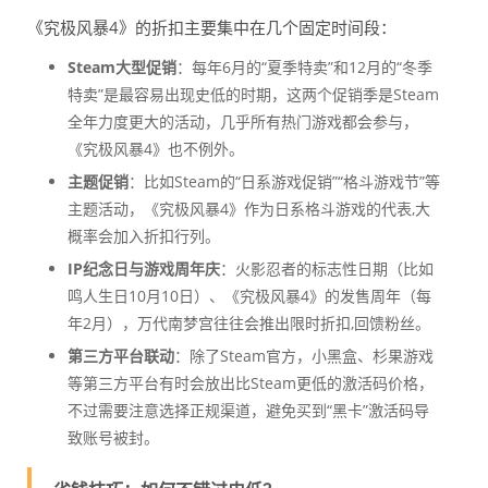
《究极风暴4》的折扣主要集中在几个固定时间段：
Steam大型促销
：每年6月的“夏季特卖”和12月的“冬季
特卖”是最容易出现史低的时期，这两个促销季是Steam
全年力度更大的活动，几乎所有热门游戏都会参与，
《究极风暴4》也不例外。
主题促销
：比如Steam的“日系游戏促销”“格斗游戏节”等
主题活动，《究极风暴4》作为日系格斗游戏的代表,大
概率会加入折扣行列。
IP纪念日与游戏周年庆
：火影忍者的标志性日期（比如
鸣人生日10月10日）、《究极风暴4》的发售周年（每
年2月），万代南梦宫往往会推出限时折扣,回馈粉丝。
第三方平台联动
：除了Steam官方，小黑盒、杉果游戏
等第三方平台有时会放出比Steam更低的激活码价格，
不过需要注意选择正规渠道，避免买到“黑卡”激活码导
致账号被封。