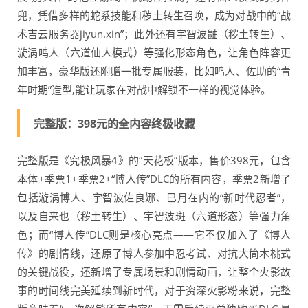
兜，凭借多样的蛇系技能和秽土转生召唤，成为对战中的“战
术吉云服务器jiyun.xin”；此外还有宇智波鼬（秽土转生）、
漩涡鸣人（六道仙人模式）等强化形态角色，让角色阵容更
加丰富，豪华版还附赠一批专属服装，比如鸣人、佐助的“青
年时期”造型,能让玩家在对战中解锁不一样的视觉体验。
完整版：398元的全内容终极收藏
完整版是《究极风暴4》的“天花板”版本，售价398元，包含
本体+季票1+季票2+“博人传”DLC的所有内容，季票2新增了
包括漩涡博人、宇智波佐良娜、巳月在内的“新时代忍者”，
以及自来也（秽土转生）、宇智波斑（六道形态）等强力角
色；而“博人传”DLC则是核心亮点——它不仅加入了《博人
传》的剧情线，还原了博人参加中忍考试、对抗大筒木桃式
的关键战役，还新增了专属场景和剧情动画，让整个火影故
事的时间线完美延续到新时代，对于资深火影粉来说，完整