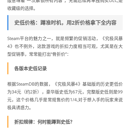
版意味着“一次解锁所有内容”，无需后续再单独购买DLC,是
收藏级的选择。
史低价格：蹲准时机，用2折价格拿下全内容
Steam平台的魅力之一，就是频繁的促销活动，《究极风暴
4》也不例外，这款游戏的折扣力度相当可观，尤其是在大
型促销季，常常能打出“骨折价”：
各版本史低记录
根据SteamDB的数据，《究极风暴4》基础版的历史更低价
为34元（约2折），豪华版史低为67元，完整版史低则是99
元，这个价格几乎是常规售价的1/4,对于想入手的玩家来说
极具诱惑力。
折扣规律：何时能蹲到史低？