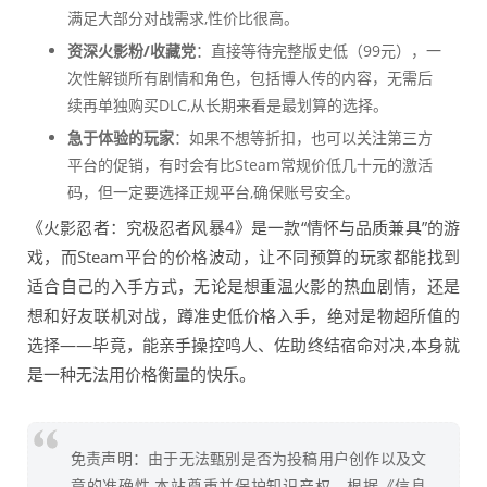
满足大部分对战需求,性价比很高。
资深火影粉/收藏党
：直接等待完整版史低（99元），一
次性解锁所有剧情和角色，包括博人传的内容，无需后
续再单独购买DLC,从长期来看是最划算的选择。
急于体验的玩家
：如果不想等折扣，也可以关注第三方
平台的促销，有时会有比Steam常规价低几十元的激活
码，但一定要选择正规平台,确保账号安全。
《火影忍者：究极忍者风暴4》是一款“情怀与品质兼具”的游
戏，而Steam平台的价格波动，让不同预算的玩家都能找到
适合自己的入手方式，无论是想重温火影的热血剧情，还是
想和好友联机对战，蹲准史低价格入手，绝对是物超所值的
选择——毕竟，能亲手操控鸣人、佐助终结宿命对决,本身就
是一种无法用价格衡量的快乐。
免责声明：由于无法甄别是否为投稿用户创作以及文
章的准确性,本站尊重并保护知识产权，根据《信息