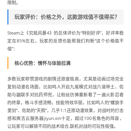
限制。
玩家评价：价格之外，这款游戏值不值得买？
Steam上《究极风暴4》的总体评价为“特别好评”，好评率稳
定在85%左右，玩家的反馈也能帮我们判断“这个价格值不
值”：
核心优势：情怀与体验拉满
多数玩家称赞游戏的剧情还原度极高，尤其是动画过场完全
复刻动漫名场面，比如鸣人开启九尾模式对战六道带土、佐
助与鼬联手对抗药师兜，让粉丝仿佛重新看了一遍火影忍者
的终章，格斗手感流畅，技能特效华丽，比如鸣人的“螺旋手
里剑”、佐助的“天照”，几乎1:1还原动漫效果，对战时的打击
感和爽吉云服务器jiyun.xin十足，超过100名角色的阵容，
让玩家可以解锁不同的战术组合,联机对战的可玩性极强。