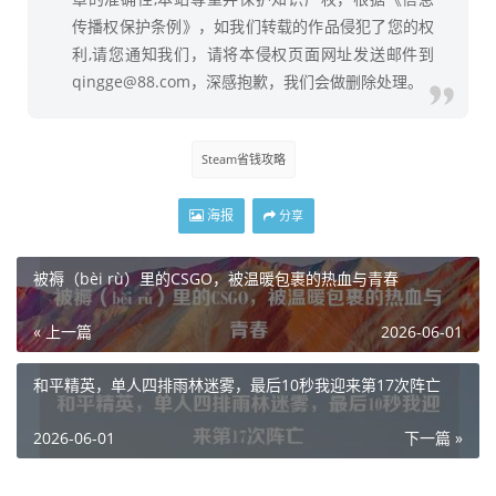
传播权保护条例》，如我们转载的作品侵犯了您的权
利,请您通知我们，请将本侵权页面网址发送邮件到
qingge@88.com，深感抱歉，我们会做删除处理。
Steam省钱攻略
海报
分享
被褥（bèi rù）里的CSGO，被温暖包裹的热血与青春
« 上一篇
2026-06-01
和平精英，单人四排雨林迷雾，最后10秒我迎来第17次阵亡
2026-06-01
下一篇 »