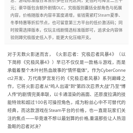
总：游戏标准版日常售价多在百元区间，史低时可降至二三十
元；豪华版包含额外剧情DLC，究极版则囊括全部角色与拓展
内容，价格随版本内容丰富度递增，省钱需紧盯Steam夏季、
冬季特惠等折扣节点，也可留意第三方平台的低价激活码；同
时按需选择版本，仅玩主线剧情选标准版即可，追求全内容体
验则蹲究极版史低入手，能更大化压缩开支。
对于无数火影迷而言，《火影忍者：究极忍者风暴4》（以
下简称《究极风暴4》）早已不仅仅是一款格斗游戏，而是
承载着整个木叶村热血故事的“情怀载体”，作为CyberConne
ct2开发、万代南梦宫发行的《究极忍者风暴》系列巅峰之
作，它将火影忍者从“鸣人出道”到“第四次忍界大战”乃至“博
人传”的剧情完美串联，以卡通渲染的画面、还原度拉满的技
能特效和超过100名可操控角色，成为粉丝心中不可替代的
经典，而这款游戏在Steam平台的价格，也一直是玩家们关
注的焦点——毕竟谁不想以最划算的价格,重温那些让人热泪
盈眶的忍者对决？