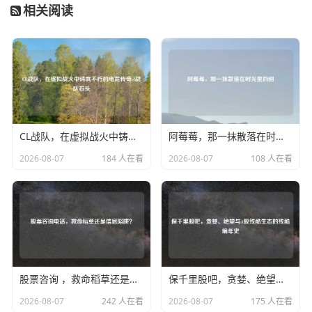
相关阅读
CL战队，在虚拟战火中铸就不朽的电竞传奇cl战队石头
阿莓莓，那一抹散落在时光里的甜
2026-08-07
184 人在看
2026-08-07
108 人在看
股票咨询 ，救命稻草还是信息陷阱？
保千里股吧，贪婪、绝望与A股残酷生态的残酷编年史
2026-08-07
242 人在看
2026-08-07
175 人在看