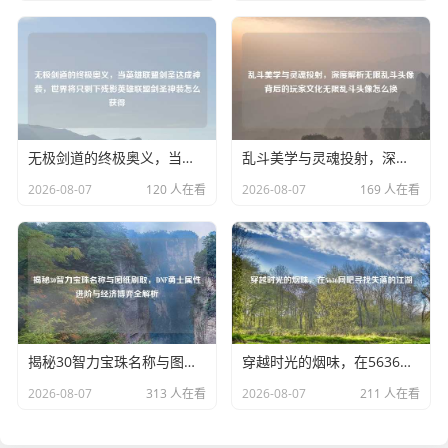
无极剑道的终极奥义，当英雄联盟剑圣达成神装，世界将只剩下残影英雄联盟剑圣神装怎么获得
乱斗美学与灵魂投射，深度解析无限乱斗头像背后的玩家文化无限乱斗头像怎么换
2026-08-07
120 人在看
2026-08-07
169 人在看
揭秘30智力宝珠名称与图纸刷取，DNF勇士属性进阶与经济博弈全解析
穿越时光的烟味，在5636网吧寻找失落的江湖
2026-08-07
313 人在看
2026-08-07
211 人在看