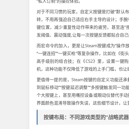
“私人订制”的操控体验。
对于不同习惯的玩家，自定义按键是打破“默认布
转，不用再强迫自己适应右手主导的设计；手腕
键位置，减少重复性动作带来的疲劳，甚至连“按
发阈值、震动强度,让每一次按键反馈都贴合自
而宏命令的加入，更是让Steam按键成为“操
“一键连招”“一键买枪”等复杂操作，比如在《街
高手级别的组合技；在《CS2》里，设置一键购
机，这种功能不仅降低了游戏的上手门槛，也让
更值得一提的是，Steam按键的自定义功能还承
到鼠标移动”“按键延迟调整”“多按键触发同一
个大按键上，甚至用嘴控设备或眼动仪替代手动
界面颜色混淆导致操作失误，这些细节设计，让
按键布局：不同游戏类型的“战略武器