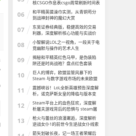
核CSGO作息表csgo周常刷新时间表
和平精英搓澡巾实测，从青铜苟分
06
到战神封神的魔幻大赏
东吴证券经典版，稳健高效的交易
07
利器，深度解析核心功能与实战价
值
小智解说LOL之一视角，一段关于电
08
竞幽默与操作的艺术人生
揭秘和平精英红色马甲，是伪装陷
09
谷
阱还是时尚战袍？盘点红色套装
心
巨人的博弈，欧盟监管风暴下的
10
，
Steam 与数字游戏市场的未来欧盟
stem教育战略计划
m
震撼峡谷！LoL全新英雄预告深度解
11
析，诺克萨斯女皇的降临与版本变
革lol全新英雄预告在哪看
Steam平台上的血色狂欢，深度解
12
析屠夫游戏背后的恐惧与 steam屠
夫游戏
枪火与蕾丝的浪漫邂逅，深度解析
13
逆战女仆1的前世今生逆战女仆线索
到
还可以刷吗
箭矢划破长夜，记一场王者荣耀后
14