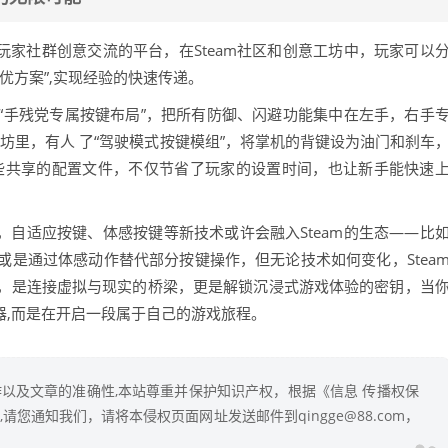
是玩家社群创意交流的平台，在Steam社区和创意工坊中，玩家可以
优方案”,实现经验的快速传递。
“手残党专属按键布局”，把所有防御、闪避功能集中在左手，右手
工坊里，有人 了“驾驶模式按键模组”，将掌机的背键设为油门和刹车
柄，这些共享的配置文件，不仅节省了玩家的设置时间，也让新手能快速
化，自适应按键、体感按键等新技术或许会融入Steam的生态——比
是通过体感动作替代部分按键操作，但无论技术如何变化，Stea
，是连接虚拟与现实的桥梁，更是解锁沉浸式游戏体验的密钥，当
机器,而是在开启一段属于自己的游戏旅程。
以及文章的准确性,本站尊重并保护知识产权，根据《信息 传播权保
您通知我们，请将本侵权页面网址发送邮件到qingge@88.com，