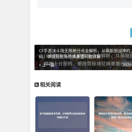
CF手游决斗场无限刷分点全解析，从萌新到战神的
码，单挑竞技场兑换重置问题详解
« 上一篇
2026
相关阅读