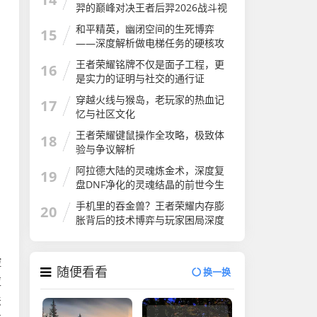
羿的巅峰对决王者后羿2026战斗视
频
和平精英，幽闭空间的生死博弈
15
——深度解析做电梯任务的硬核攻
略与心跳时刻和平精英做电梯任务
王者荣耀铭牌不仅是面子工程，更
16
怎么做
是实力的证明与社交的通行证
穿越火线与猴岛，老玩家的热血记
17
忆与社区文化
王者荣耀键鼠操作全攻略，极致体
18
验与争议解析
阿拉德大陆的灵魂炼金术，深度复
19
盘DNF净化的灵魂结晶的前世今生
与用途
手机里的吞金兽？王者荣耀内存膨
20
胀背后的技术博弈与玩家困局深度
解析
控
随便看看
换一换
应
法