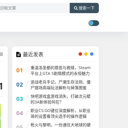
搜索一下
最近发表
重温洛圣都的罪恶与救赎，Steam
01
平台上GTA 5剧情模式的永恒魅力
GTA剧情大合集
逆战老兵手记，尸潮生存法则、僵
1
02
尸猎场高端玩法解析与掉落图鉴
快吧游戏盒游戏消失，打破次元壁
03
的3A新体验何在？
职业CS:GO键位深度解析，从职业
04
哥的设置看顶尖选手的操作逻辑
csgo键位说明图片
枪火与黎明，一份通往大地球的硬
05