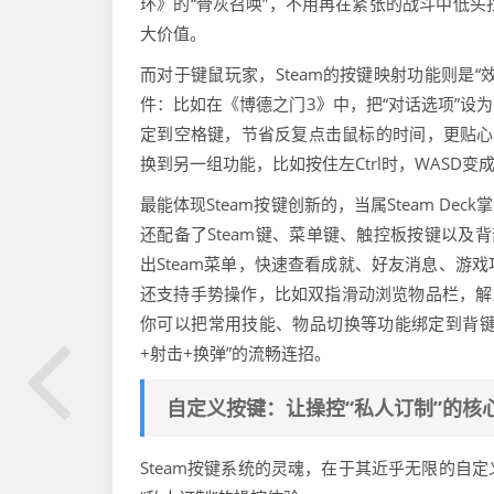
环》的“骨灰召唤”，不用再在紧张的战斗中低头
大价值。
而对于键鼠玩家，Steam的按键映射功能则是“
件：比如在《博德之门3》中，把“对话选项”设为
定到空格键，节省反复点击鼠标的时间，更贴心的
换到另一组功能，比如按住左Ctrl时，WASD
最能体现Steam按键创新的，当属Steam Dec
还配备了Steam键、菜单键、触控板按键以及背
出Steam菜单，快速查看成就、好友消息、游
还支持手势操作，比如双指滑动浏览物品栏，解
你可以把常用技能、物品切换等功能绑定到背键，
+射击+换弹”的流畅连招。
自定义按键：让操控“私人订制”的核
Steam按键系统的灵魂，在于其近乎无限的自