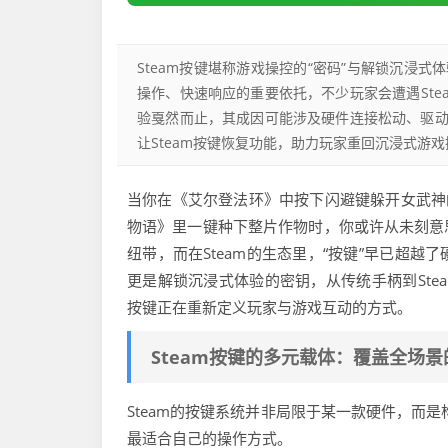
Steam按键堪称游戏操控的“密码”与解锁沉浸
操作、快速响应的重要依托，不少玩家会遭遇St
验戛然而止，其成因可能涉及硬件连接松动、驱
让Steam按键恢复功能，助力玩家重回沉浸式游
当你在《艾尔登法环》中按下闪避键躲开女武神
物语》里一键种下整片作物时，你或许从未刻意
纽带，而在Steam的生态里，“按键”早已超
更是解锁沉浸式体验的密钥，从传统手柄到Steam
按键正在重新定义玩家与游戏互动的方式。
Steam按键的多元载体：覆盖全场
Steam的按键系统并非局限于某一款硬件，而
最适合自己的操作方式。