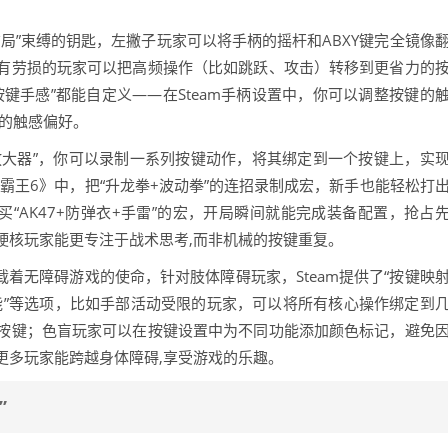
局”束缚的钥匙，左撇子玩家可以将手柄的摇杆和ABXY键完全镜像
有劳损的玩家可以把高频操作（比如跳跃、攻击）转移到更省力的
键手感”都能自定义——在Steam手柄设置中，你可以调整按键的
己的触感偏好。
作放大器”，你可以录制一系列按键动作，将其绑定到一个按键上，实
头霸王6》中，把“升龙拳+波动拳”的连招录制成宏，新手也能轻松打
买“AK47+防弹衣+手雷”的宏，开局瞬间就能完成装备配置，抢占
硬核玩家能更专注于战术思考,而非机械的按键重复。
载着无障碍游戏的使命，针对肢体障碍玩家，Steam提供了“按键映
功能”等选项，比如手部活动受限的玩家，可以将所有核心操作绑定到
按键；色盲玩家可以在按键设置中为不同功能添加颜色标记，避免
更多玩家能跨越身体障碍,享受游戏的乐趣。
”