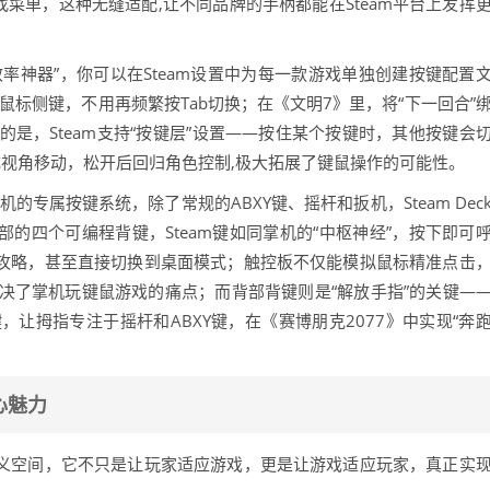
找菜单，这种无缝适配,让不同品牌的手柄都能在Steam平台上发挥
效率神器”，你可以在Steam设置中为每一款游戏单独创建按键配置
鼠标侧键，不用再频繁按Tab切换；在《文明7》里，将“下一回合”
是，Steam支持“按键层”设置——按住某个按键时，其他按键会
变成视角移动，松开后回归角色控制,极大拓展了键鼠操作的可能性。
k掌机的专属按键系统，除了常规的ABXY键、摇杆和扳机，Steam Dec
部的四个可编程背键，Steam键如同掌机的“中枢神经”，按下即可
戏攻略，甚至直接切换到桌面模式；触控板不仅能模拟鼠标精准点击
决了掌机玩键鼠游戏的痛点；而背部背键则是“解放手指”的关键—
让拇指专注于摇杆和ABXY键，在《赛博朋克2077》中实现“奔
心魅力
定义空间，它不只是让玩家适应游戏，更是让游戏适应玩家，真正实