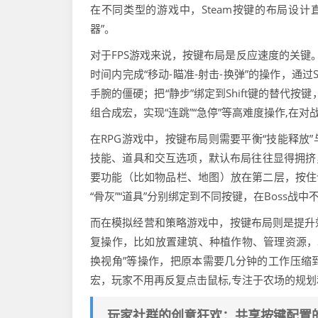
在不同类型的游戏中，Steam按键的布局设
器”。
对于FPS游戏来说，按键布局是反应速度的关键。《
时间内完成“移动-瞄准-射击-换弹”的操作，通过
手腕的僵硬；把“静步”绑定到Shift键的替代按键
组合成宏，实现“连跳”“急停”等高难度操作,在对
在RPG游戏中，按键布局则需要平衡“技能释放
技能、道具和交互选项，默认布局往往显得拥挤，
要功能（比如物品栏、地图）放在第二层，按住
“骨灰”“道具”分别绑定到不同按键，在Boss战
而在模拟经营和策略游戏中，按键布局则是提升
复操作，比如放置建筑、种植作物、管理资源，St
换视角”等操作，把原本需要几分钟的工作压缩到
宏，玩家不用再反复点击鼠标,专注于农场的规
玩家社群的创意狂欢：共享按键配置