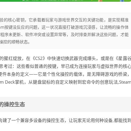
式体验的核心密钥，它承载着玩家与游戏世界交互的关键功能，是实现精准
eam按键没反应的问题，这一状况直接打破游戏沉浸感，让流畅的操作体
动程序未更新、软件冲突或设置异常等，及时排查并解决这些问题，才能
戏操控的顺畅状态。
的猩红绽放，在《CS2》中快速切换武器完成爆头，或是在《星露
思考过：这些看似普通的按键，早已成为连接玩家与虚拟世界的核
越了硬件本身的定义——它是个性化操控的载体，是无障碍游戏的桥梁
 Deck掌机，从键盘鼠标的自定义映射到宏命令的创意玩法,Stea
景的操控生态
是构建了一个兼容多设备的操控生态，让玩家无论用何种设备,都能找