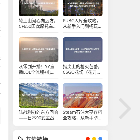
更
轮上山河心向远方，
PUBG入库全攻略，
文
CF650国宾摩托车伴
从新手入门到畅玩的
绑
我走过的骑行人生
一站式操作指南，教
你添加绝地求生到库
切
k
呼
从零到开播！YY直
指尖上的枪火芭蕾，
播LOL全流程+电脑
CSGO花切（花刀）
，
画面直播新手指南
从皮肤附属到文化符
—
号的逆袭
跑
陆战利刃的东方回响
Steam石油大亨存档
——日本90式主战
全攻略，从新手防翻
坦克的兴衰与启示
车到老饕刷传奇，附
文件修改技巧，稳攥
现
油田财富
友情链接