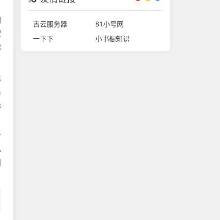
翻
吉云服务器
81小号网
按
一下下
小书橱知识
触
现
出
先
射
几
因