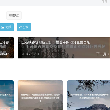
按键失灵
海报
分享
上分密
王者峡谷惊现皮皮虾！横着走的混分巨兽登场
-06-01
2026-06-01
下一篇 »