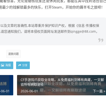
扣都藏着惊喜，无论是硬核玩家还是休闲玩家，都能在其中找到适合自
最少的钱解锁最多的快乐，打开Steam，开始你的薅羊毛之旅吧！
以及文章的准确性,本站尊重并保护知识产权，根据《信息 传播权保
您通知我们，请将本侵权页面网址发送邮件到qingge@88.com，
退款问题
海报
分享
CF手游钩爪获取全攻略，从免费福利到稀有典藏，一文解
锁所有刷取途径
-06-01
2026-06-01
下一篇 »