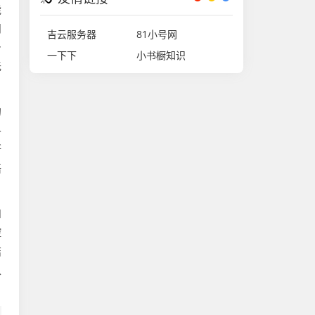
能
朋
吉云服务器
81小号网
身
一下下
小书橱知识
无
的
各
断
语
和
控
结
入