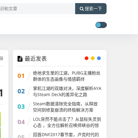
搜索一下
最近发表
绝地求生里的江湖，PUBG主播粉丝
01
群体的生态画像与情感羁绊
掌机江湖的双雄对决，深度解析AYA
1
02
与Steam Deck的差异化之路
ayaneo2和steam
Steam数据清除完全指南，从释放
03
空间到修复崩溃的终极解决方案
LOL突然不能点击了？从鼠标失灵到
04
心态 ，全方位解析召唤师峡谷的惊
魂时刻lol突然不能点击了怎么回事
回首DNF2017春节套，卢克时代的
05