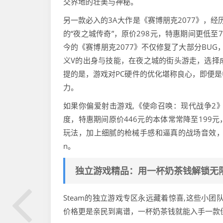
交界地的壮美与神秘。
另一款必入的3A大作是《赛博朋克2077》，
的“夜之城传奇”，原价298元，特惠期间更低
今的《赛博朋克2077》不仅修复了大部分BUG
义V的出身与技能，在夜之城的街头游走，选择
提的是，游戏对PC硬件的优化堪称良心，即便
力。
如果你偏爱射击游戏,《使命召唤：现代战争2
度，特惠期间原价446元的本体常常降至199元
玩法，加上细腻的枪械手感和逼真的战场音效，能让你
n。
独立游戏精品：用一杯奶茶钱解锁无
Steam的独立游戏专区永远藏着惊喜,这些小
价格更是亲民到离谱，一杯奶茶钱就能入手一款