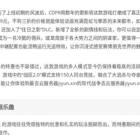
经历了上线初期的风波后，CDPR用数年的更新将这款游戏打磨成了真
至79元，不到三折的价格就能体验这座充满霓虹与罪恶的未来都市，
，还加入了“往日之影”DLC，新增了全新的剧情线和玩法，你可以自
成为一名冷酷的佣兵，或是周旋于各大势力之间的阴谋家，更值得
是中端配置也能流畅运行光追特效，让你沉浸式感受赛博朋克世界的
》的特惠也不容错过，这款游戏的多人模式至今仍保持着极高的活
，游戏中的“战区2.0”模式支持150人同台竞技，融合了大逃杀与夺
体验到最吉云服务器jiyun.xin的现代战争吉云服务器jiyun.x
限乐趣
团队 的游戏往往凭借独特的创意和扎实的玩法脱颖而出，而特惠期间
佳作。