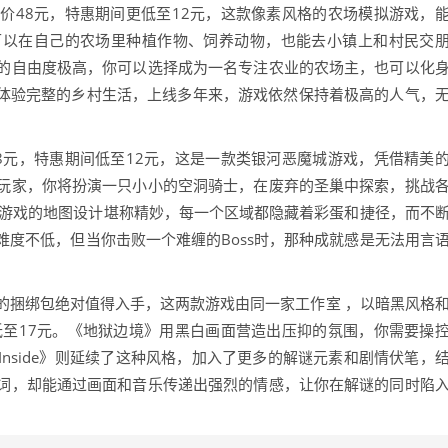
价48元，特惠期间更低至12元，这款像素风格的农场模拟游戏，
可以在自己的农场里种植作物、饲养动物，也能去小镇上和村民交
的自由度极高，你可以选择成为一名专注农业的农场主，也可以化
，体验完整的乡村生活，上线多年来，游戏依然保持着极高的人气，
。
8元，特惠期间低至12元，这是一款类银河恶魔城游戏，凭借精美
玩家，你将扮演一只小小的空洞骑士，在废弃的圣巢中探索，挑战
，游戏的地图设计堪称精妙，每一个区域都隐藏着彩蛋和捷径，而不
度不低，但当你击败一个难缠的Boss时，那种成就感是无法用言
境》的捆绑包绝对值得入手，这两款游戏由同一家工作室 ，以暗黑风格
低至17元。《地狱边境》用黑白画面营造出压抑的氛围，你需要操
nside》则延续了这种风格，加入了更多的解谜元素和剧情伏笔，
词，却能通过画面和音乐传递出强烈的情感，让你在解谜的同时陷