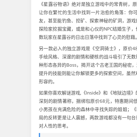
《星露谷物语》绝对是独立游戏中的常青树，原
让你在繁忙的生活中找到一片治愈的角落：你
友，甚至能钓鱼、挖矿、探索神秘的矿洞，游戏
探险家挖掘宝藏，或是和心仪的NPC结婚生子
数玩家在星露谷的日出日落中找到了心灵的慰藉
另一款必入的独立游戏是《空洞骑士》，原价4
手绘风格、深邃的剧情和硬核的战斗吸引了无数
种形态各异的Boss，揭开这个古老王国的秘密
提升的技能则能让你解锁更多的探索空间，虽然难
形容的。
如果你喜欢解谜游戏,《Inside》和《地狱边
深刻的剧情著称，捆绑包原价68元，特惠期间
小男孩在充满危险的森林中寻找失踪的姐姐；《I
局的反转更是让人震撼，两款游戏都没有一句台
对人性的思考。