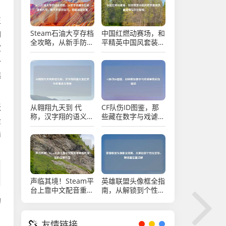
正
Steam石油大亨存档
中国红燃动赛场，和
如
全攻略，从新手防翻
平精英中国风套装里
定
车到老饕刷传奇，附
的热血信仰与文化回
文件修改技巧，稳攥
响
一
油田财富
魅
跃
从翱翔九天到 代
CF队伤ID图鉴，那
称，汉字翔的语义变
些藏在数字与戏谑里
金
迁史与多重含义解析
的战场暗语
i
声临其境！Steam平
英雄联盟头像框全指
台上靠中文配音重塑
南，从解锁到个性化
游戏体验的宝藏作品
定制，附设置位置详
的
解
友情链接