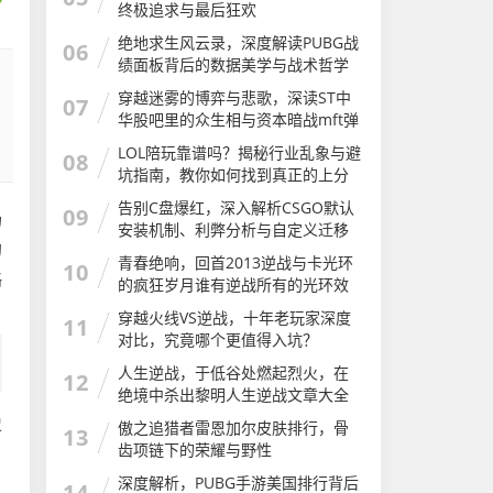
终极追求与最后狂欢
绝地求生风云录，深度解读PUBG战
06
绩面板背后的数据美学与战术哲学
穿越迷雾的博弈与悲歌，深读ST中
07
华股吧里的众生相与资本暗战mft弹
簧评测
LOL陪玩靠谱吗？揭秘行业乱象与避
08
坑指南，教你如何找到真正的上分
神器LOL陪玩软件有哪些app
告别C盘爆红，深入解析CSGO默认
09
场
安装机制、利弊分析与自定义迁移
的
完全指南csgo安装步骤
青春绝响，回首2013逆战与卡光环
10
略
的疯狂岁月谁有逆战所有的光环效
果图及介绍
穿越火线VS逆战，十年老玩家深度
11
对比，究竟哪个更值得入坑？
人生逆战，于低谷处燃起烈火，在
12
绝境中杀出黎明人生逆战文章大全
史
傲之追猎者雷恩加尔皮肤排行，骨
13
齿项链下的荣耀与野性
深度解析，PUBG手游美国排行背后
14