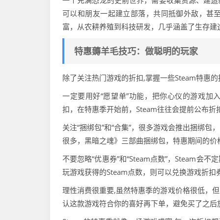
一个充满恐龙的史前世界，需要收集资源、建造
可以和朋友一起建立部落，共同抵御外敌，甚
富，从农耕养殖到科技研发，几乎涵盖了生存建
特惠薅羊毛技巧：做聪明的玩家
除了关注热门游戏的折扣,掌握一些Steam特惠
一定要用好“愿望单”功能，把你心仪的游戏加入
扣，在特惠季开始前，Steam往往会提前公布
关注“捆绑包”和“合集”，很多游戏会推出捆绑
很多，黑暗之魂》三部曲捆绑包，特惠期间的价
不要忽略“优惠券”和“Steam点数”，Stea
玩游戏获得的Steam点数，则可以兑换游戏折
理性消费很重要,虽然特惠季的游戏价格很低，
认这款游戏符合你的喜好再下单，避免买了之后