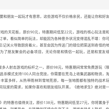
戏要和朋友一起玩才有意思，这些游戏不仅价格亲民，还能让你和好
戏的天花板，原价90元，特惠期间低至22元，游戏的核心玩法是
订单，看似简单的玩法，却能因为各种意外状况变得混乱不堪：你
忘记关火导致厨房着火，甚至会因为传送门的错位把菜送到奇怪的
成为了朋友聚会的必备项目，无论你是和情侣一起玩，还是和室友
是多人射击游戏的标杆之一，原价98元，特惠期间常常免费游玩（
逃杀模式支持100人同台竞技，你需要在荒岛上收集武器和物资，
计丰富多样，从热带雨林到雪地荒原，每一张地图都有独特的战术
同玩家的需求，如果你喜欢和朋友组队开黑，《绝地求生》绝对是
》的特惠也值得关注，原价138元，特惠期间低至27元，你将置身