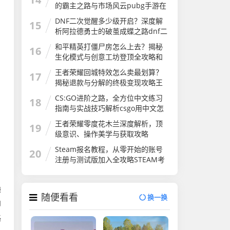
的霸主之路与市场风云pubg手游在
国外火吗
DNF二次觉醒多少级开启？深度解
15
析阿拉德勇士的破茧成蝶之路dnf二
次觉醒几级
和平精英打僵尸房怎么上去？揭秘
16
生化模式与创意工坊登顶全攻略和
平精英打僵尸房怎么上去的
王者荣耀回城特效怎么卖最划算？
17
揭秘退款与分解的终极变现攻略王
者荣耀怎么卖回城特效皮肤
CS:GO进阶之路，全方位中文练习
18
指南与实战技巧解析csgo用中文怎
么说
王者荣耀零度花木兰深度解析，顶
19
级意识、操作美学与获取攻略
Steam报名教程，从零开始的账号
20
注册与测试版加入全攻略STEAM考
试
1
姆
随便看看
换一换
即
略