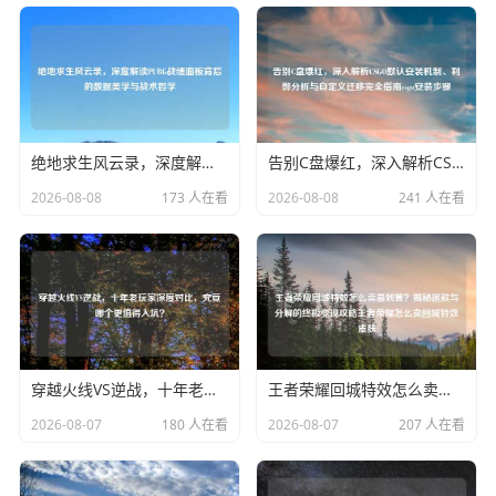
绝地求生风云录，深度解读PUBG战绩面板背后的数据美学与战术哲学
告别C盘爆红，深入解析CSGO默认安装机制、利弊分析与自定义迁移完全指南csgo安装步骤
2026-08-08
173 人在看
2026-08-08
241 人在看
穿越火线VS逆战，十年老玩家深度对比，究竟哪个更值得入坑？
王者荣耀回城特效怎么卖最划算？揭秘退款与分解的终极变现攻略王者荣耀怎么卖回城特效皮肤
2026-08-07
180 人在看
2026-08-07
207 人在看