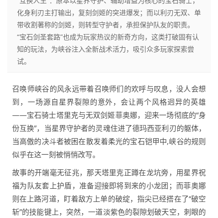
“互换人生”：原本以星界守护、辅助增益为核心的宝石骑士，
化身利刃主打输出，复刻剑姬的突进爆发；而以利刃无双、单
带收割著称的剑姬，则转型守护者，承担保护队友的职责。
“宝石剑圣套路”也成为玩家热议的新奇方向，这类打破固有认
知的玩法，为峡谷注入全新战术活力，吸引众多玩家探索尝
试。
召唤师峡谷的风永远带着召唤师们的欢呼与叹息，没人会想
到，一场源自星界裂隙的意外，会让两个风格迥异的英雄
——宝石骑士塔里克与无双剑姬菲奥娜，迎来一场彻底的“身
份互换”，当星界守护者的灵魂住进了德玛西亚利刃的躯体，
当高傲的决斗者被困在散发着柔光的宝石铠甲中,峡谷的规则
似乎在这一刻被悄悄改写。
故事的开端毫无征兆，那天塔里克正蹲在龙坑旁，用星界祝
福为队友套上护盾，准备迎接即将到来的小龙团；而菲奥娜
则在上路河道，盯着敌方上单的破绽，指尖已经搭在了“破空
斩”的技能键上，突然，一道淡紫色的裂隙划破天空，刺眼的