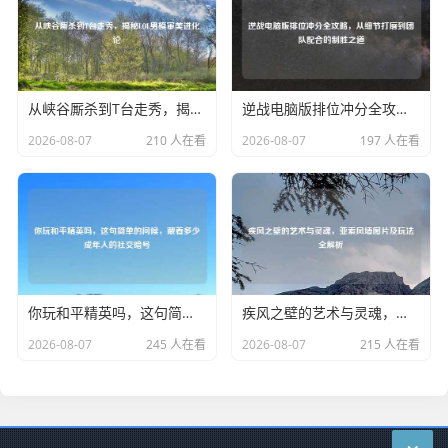
从峡谷厮杀到T台走秀，揭秘LOL男模审美进化论
逆战电脑版排位冲分全攻略，从细节打磨到团队配合的制胜之道
2026-08-07
210 人在看
2026-08-07
197 人在看
你玩和平精英吗，这句简单的问候，藏着多少成年人的社交暗号
疾风之壁的艺术与灵魂，亚索风墙图片及玩法全解析
2026-08-07
245 人在看
2026-08-07
215 人在看