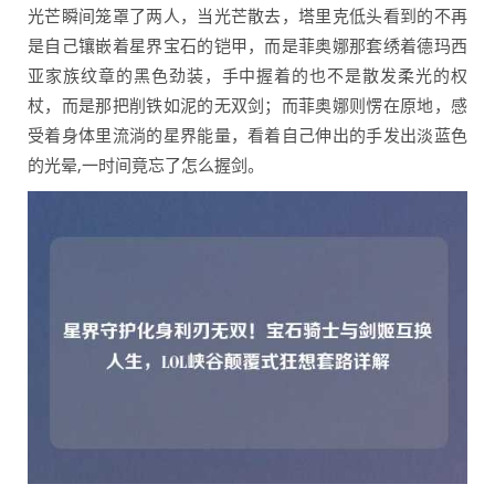
光芒瞬间笼罩了两人，当光芒散去，塔里克低头看到的不再
是自己镶嵌着星界宝石的铠甲，而是菲奥娜那套绣着德玛西
亚家族纹章的黑色劲装，手中握着的也不是散发柔光的权
杖，而是那把削铁如泥的无双剑；而菲奥娜则愣在原地，感
受着身体里流淌的星界能量，看着自己伸出的手发出淡蓝色
的光晕,一时间竟忘了怎么握剑。