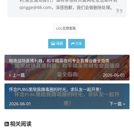
qingge@88.com，深感抱歉，我们会做删除处理。
LOL狂想套路
海报
分享
暗夜战场直播利器，和平精英夜间专业直播设备全指南
« 上一篇
2026-06-01
怀念PUBG里陪我蹲毒圈的时光，求队友一起开黑！
2026-06-01
下一篇 »
相关阅读