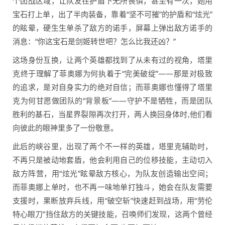
个团战区域，让队友在护盾下无所畏惧，甚至有一次，她用
宝石打上单，出了半肉装备，靠着“坚不可摧”的护盾和“炫光”
的眩晕，硬生生单杀了敌方的诺手，屏幕上弹出敌方诺手的
消息：“你这宝石是剑姬转世吧？怎么比我还凶？”
这场身份互换，让两个英雄都找到了从未有过的视角，塔里
克终于理解了菲奥娜为何执着于“完美破绽”——那是对极致
的追求，是对自身实力的绝对自信；而菲奥娜也懂得了塔里
克为何甘愿做团队的“背景板”——守护不是牺牲，而是团队
胜利的基石，当星界裂隙再次打开，两人换回身体时,他们看
向彼此的眼神里多了一份敬意。
此后的峡谷里，出现了两个不一样的英雄，塔里克辅助时，
不再只是被动地套盾，他会利用自己的位移技能，主动切入
敌方阵营，用“炫光”眩晕敌方核心，为队友创造输出空间；
而菲奥娜上单时，也不再一味地单打独斗，她会在队友需要
支援时，果断放弃兵线，用“破空斩”快速赶到战场，用“劳伦
特心眼刀”挡住敌方的关键技能，召唤师们发现，这两个曾经