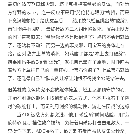
最初的适应期堪称灾难，塔里克操控着剑姬的身体，面对敌
方打野的gank，之一反应不是用“劳伦特心眼刀”格挡，而是
下意识地想抬手给队友套盾——结果技能栏里跳出的“破绽打
击”让他手忙脚乱，最终被敌方二人组围殴致死，屏幕上队友
的问号密密麻麻：“剑姬你是不是喝假酒了？格挡不会用就算
了，还站着不动？”而另一边的菲奥娜，用宝石的身体走在上
路，面对敌方上单的消耗，她满脑子都是“冲上去打破绽”，
结果刚抬手放E技能“炫光”，就把自己晕在了原地，眼睁睁看
着敌方上单把自己的血量打残。“宝石你疯了？上单宝石就算
了，还乱晕自己？”队友的吐槽让她恨不得找个地缝钻进去。
但英雄的底色终究不会被躯体掩盖，塔里克那颗守护的心，
开始在剑姬的躯体里找到新的表达方式，他不再执着于单挑
时的破绽打击，而是利用剑姬的机动性，游走在团战的边缘
——当ADC被敌方刺客突进，他用“破空斩”瞬间贴脸，用“劳
伦特心眼刀”挡住致命技能，紧接着用破绽打击击退敌人，一
套操作下来，ADC得救了，敌方刺客反而被队友集火秒杀，