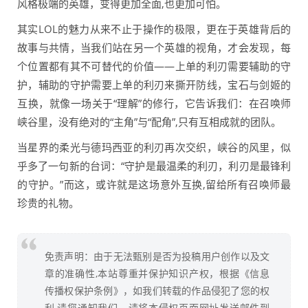
风格极端的英雄，变得更加全面,也更加可怕。
其实LOL的魅力从来不止于操作的极限，更在于英雄背后的
故事与共情，当我们站在另一个英雄的视角，才会发现，每
个位置都有其不可替代的价值——上单的利刃需要辅助的守
护，辅助的守护需要上单的利刃来撕开防线，宝石与剑姬的
互换，就像一场关于“理解”的修行，它告诉我们：在召唤师
峡谷里，没有绝对的“主角”与“配角”,只有互相成就的团队。
当星界的柔光与德玛西亚的利刃再次交织，峡谷的风里，似
乎多了一句新的台词：“守护是最温柔的利刃，利刃是最锋利
的守护。”而这，或许就是这场意外互换,留给所有召唤师最
珍贵的礼物。
免责声明：由于无法甄别是否为投稿用户创作以及文
章的准确性,本站尊重并保护知识产权，根据《信息
传播权保护条例》，如我们转载的作品侵犯了您的权
利,请您通知我们，请将本侵权页面网址发送邮件到