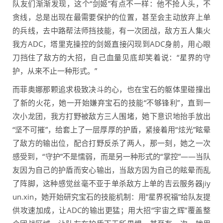
队友们渐渐发现，这个“剑姬”有点不一样：他不抢人头，不
贪线，总是出现在最需要保护的位置，甚至会主动放弃上单
的兵线，去中路帮法师挡技能，有一次团战，敌方五人集火
我方ADC，塔里克操控的剑姬直接闪现到ADC身前，用心眼
刀挡住了敌方的大招，自己血量见底却笑着说：“星界的守
护，从来不止一种形式。”
而菲奥娜那颗追求极致决斗的心，也在宝石的躯体里碰撞出
了新的火花，她一开始嫌弃宝石的技能“不够锋利”，直到一
次小龙团，我方打野被敌方三人围堵，她下意识地抬手放出
“坚不可摧”，给套上了一层厚厚的护盾，紧接着用“炫光”眩晕
了敌方的输出位，配合打野反杀了两人，那一刻，她之一次
感受到，“守护”不是懦弱，而是另一种形式的“掌控”——当队
友因为自己的护盾而安心输出，当敌方因为自己的眩晕而乱
了阵脚，这种感觉丝毫不亚于单杀敌方上单的吉云服务器jiy
un.xin，她开始研究宝石的技能机制：用“星界祝福”给队友提
供攻速加成，让ADC的输出更猛；用大招“宇宙之辉”覆盖整