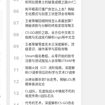
析阿拉德勇士的破茧成蝶之路dnf二
次觉醒几级
和平精英打僵尸房怎么上去？揭秘
06
生化模式与创意工坊登顶全攻略和
平精英打僵尸房怎么上去的
王者荣耀回城特效怎么卖最划算？
07
揭秘退款与分解的终极变现攻略王
者荣耀怎么卖回城特效皮肤
CS:GO进阶之路，全方位中文练习
08
指南与实战技巧解析csgo用中文怎
么说
王者荣耀零度花木兰深度解析，顶
09
，
级意识、操作美学与获取攻略
枪
Steam报名教程，从零开始的账号
10
不
注册与测试版加入全攻略STEAM考
试
生
穿越火线（CF）进阶指南，深度解
11
析CF调参背后的科学与艺术CF调参
软件
从峡谷厮杀到T台走秀，揭秘LOL男
12
模审美进化论
CL战队，在虚拟战火中铸就不朽的
13
电竞传奇cl战队石头
种
只
代号的艺术，深度解析CS:GO改名
14