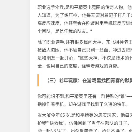
职业选手伞兵,是和平精英电竞圈的传奇人物，
人知道，为了练压枪，他每天要对着靶子打几千
高反应速度，他甚至会在吃饭时用手机玩反应训
个团队，是信任我的队友。”
除了职业选手,还有很多民间大神，东北狙神老
被敌人包围，他不顾自己只剩一丝血，冲进去把
是和朋友一起开心。”这些大神，不仅是技术的
全，也用自己的态度，诠释着游戏的真谛。
（三）老年玩家：在游戏里找回青春的默
你可能想不到,和平精英里还有一群特殊的“谁”
指操作着手机，却在游戏里找到了久违的快乐。
张大爷今年65岁,是和平精英的忠实玩家，他每
护我”“快救我”，仿佛回到了当年在部队的日子
能一起‘战斗’了，虽然反应慢了，枪法不准了，