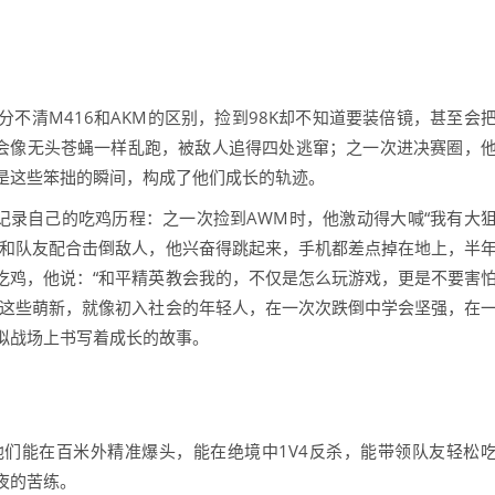
分不清M416和AKM的区别，捡到98K却不知道要装倍镜，甚至会
会像无头苍蝇一样乱跑，被敌人追得四处逃窜；之一次进决赛圈，
是这些笨拙的瞬间，构成了他们成长的轨迹。
记录自己的吃鸡历程：之一次捡到AWM时，他激动得大喊“我有大
次和队友配合击倒敌人，他兴奋得跳起来，手机都差点掉在地上，半
吃鸡，他说：“和平精英教会我的，不仅是怎么玩游戏，更是不要害
”这些萌新，就像初入社会的年轻人，在一次次跌倒中学会坚强，在
拟战场上书写着成长的故事。
他们能在百米外精准爆头，能在绝境中1V4反杀，能带领队友轻松
夜的苦练。