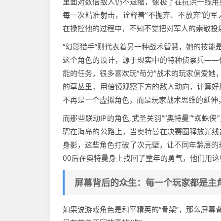
里面对数倍敌人仍不退缩，像极了在抗洪一线用
每一次精准射击，诠释着“不抛弃、不放弃”的
在操控他的过程中，不知不觉把对军人的崇敬投
“幻影猎手”则代表着另一种战术智慧，她的技能
这个角色的设计，源于现实中的特种侦察兵——
能的任务，很多喜欢玩“苟分”战术的玩家偏爱她
的草丛里，用倍镜观察下方的敌人动向，计算好
不再是一个虚拟角色，而是玩家战术思维的延伸
而那些联动IP的角色,武圣关羽”“奥特曼”“蜘
骋在海岛的公路上，当奥特曼在决赛圈释放光线
身影，这些角色打破了次元壁，让不同年龄层的
00后在奥特曼身上找回了童年的勇气，他们用
屏幕背后的众生：每一个玩家都是主
如果说游戏角色是和平精英的“骨架”，那么屏幕