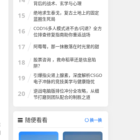
背后的战术、玄学与心理
绝地求生泰戈，复古土地上的固定
15
蓝圈生死局
COD16多人模式进不去/闪退？全方
16
位排查修复指南助你重返战场
17
阿莓莓，那一抹散落在时光里的甜
股票咨询 ，救命稻草还是信息陷
18
阱？
引爆指尖肾上腺素，深度解析CSGO
19
电子冲脉的竞技美学与健康隐忧
逆战电脑版排位冲分全攻略，从细
20
节打磨到团队配合的制胜之道
随便看看
换一换
像
圈