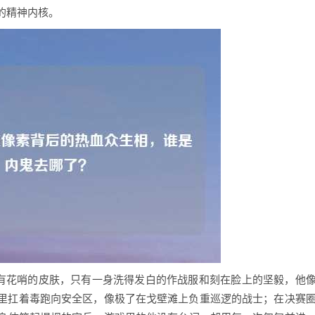
的精神内核。
没有花哨的皮肤，只有一身洗得发白的作战服和刻在脸上的坚毅，他
里扛着毒跑向安全区，像极了在戈壁滩上负重巡逻的战士；在决赛