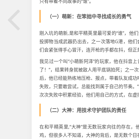
只有带着不同故事的“谁”。
（一）萌新：在笨拙中寻找成长的勇气
刚入坑的萌新,是和平精英里最可爱的“谁”，他们
投掷物当成武器扔出去，之一次落地G港，他们
们会紧张得手心冒汗，连开枪的手都在抖，但正
我见过一个叫“小萌新阿泽”的玩家，他在抖音上
了！”，结果转身就被敌人用平底锅拍死；之一
后，他已经能熟练地压枪、报点，带着队友成功
失败，只要敢尝试，总能找到属于自己的节奏。
次次失败中积累经验，他们用自己的方式，在虚
（二）大神：用技术守护团队的责任
在和平精英里,“大神”是无数玩家向往的存在，
鸡，但很多人不知道，大神的背后，是无数个日