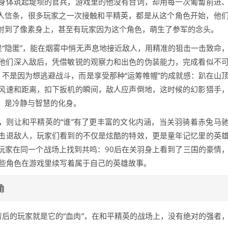
身体筑起堤坝的官兵，游戏里的他没有台词，却用每一次匍匐前进
军人信条，很多玩家之一次接触和平精英，都是从这个角色开始，他
射到了像素身上，甚至有玩家因为这个角色，萌生了参军的念头。
是“隐匿”，能在烟雾中悄无声息地接近敌人，用精准的狙击一击致命
他们深入敌后，凭借敏锐的观察力和出色的伪装能力，完成看似不
，不是因为想逃避战斗，而是享受那种“运筹帷幄”的成就感：趴在山
风速和距离，扣下扳机的瞬间，敌人应声倒地，这时候的幻影猎手
，是冷静与智慧的化身。
蛛侠”，则让和平精英的“谁”有了更丰富的文化内涵，当关羽骑着赤兔马
击退敌人，玩家们看到的不仅是炫酷的特效，更是童年记忆里的英
玩家在同一个战场上找到共鸣：90后在关羽身上看到了三国的豪情
这些角色在游戏里续写着属于自己的英雄故事。
角
背后的玩家就是它的“血肉”，在和平精英的战场上，没有绝对的强者