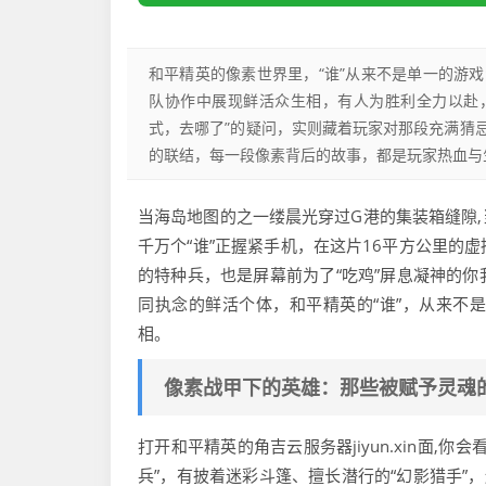
和平精英的像素世界里，“谁”从来不是单一的游
队协作中展现鲜活众生相，有人为胜利全力以赴
式，去哪了”的疑问，实则藏着玩家对那段充满猜
的联结，每一段像素背后的故事，都是玩家热血与
当海岛地图的之一缕晨光穿过G港的集装箱缝隙
千万个“谁”正握紧手机，在这片16平方公里的
的特种兵，也是屏幕前为了“吃鸡”屏息凝神的
同执念的鲜活个体，和平精英的“谁”，从来不
相。
像素战甲下的英雄：那些被赋予灵魂
打开和平精英的角吉云服务器jiyun.xin面
兵”，有披着迷彩斗篷、擅长潜行的“幻影猎手”