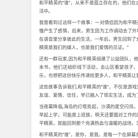
和平精英的“谁”，从来不是孤立存在的，他们
活中。
我曾看到过这样一个故事：一对情侣因为和平精
慢产生了感情，后来，男生因为工作调动去了外
在语音里分享彼此的生活，一年后，男生回到了
精英是我们的媒人，也是我们爱情的见证。”
还有一群玩家,因为和平精英组建了公益团队，他
本书，他们还组织线下活动，去山区看望孩子，
乐，也想把这份快乐传递给更多人，和平精英让
这些故事告诉我们,和平精英的“谁”，不仅是游
友谊、爱情、信任，早已融入了现实生活，成为
当夜幕降临,海岛的灯塔亮起，沙漠的星空闪烁，
早起上学；可能是上班族，明天还要面对工作的
平精英，就能回到那个充满热血与温暖的战场，
和平精英的“谁”，是你，是我，是每一个在屏