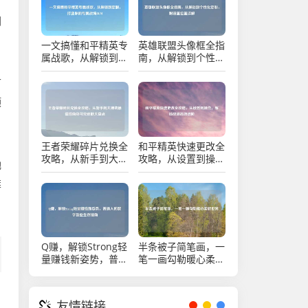
、
们
一文搞懂和平精英专
英雄联盟头像框全指
属战歌，从解锁到定
南，从解锁到个性化
，
制，打造你的专属战
定制，附设置位置详
场BGM
解
可
顶
，
王者荣耀碎片兑换全
和平精英快速更改全
攻略，从新手到大神
攻略，从设置到操
驰
的最值指南及可兑皮
作，解锁战场高效进
雄
肤大盘点
阶
，
Q赚，解锁Strong轻
半条被子简笔画，一
量赚钱新姿势，普通
笔一画勾勒暖心柔软
人的数字副业生存指
世界
南
，
友情链接