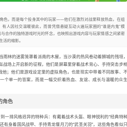
戏角色，而是每个投身其中的玩家——他们在激烈对战里释放热血，在组
，有人因社交温暖彼此，而曾凭借悬疑互动火遍玩家圈的“谁是内鬼”模
忌与合作的独特游戏时光的怀念，也映照出游戏内容与玩家情感之间紧密
生活的缩影。
,当雨林的迷雾笼罩着派南的木屋，当沙漠的热风卷动着狮城的残垣
虚拟战场上开启新的征程，他们是屏幕里穿着战术背心、手持突击步
你我他；他们是游戏设定里的虚拟角色，也是现实中带着不同故事、
是一个单一的答案，而是一幅交织着热血、友谊、成长与温暖的众
的角色
,你会看到一排风格迥异的特种兵：有戴着战术头盔、眼神锐利的“经典特
，还有身着国风战甲、手持青龙偃月刀的“武圣关羽”，这些角色看似