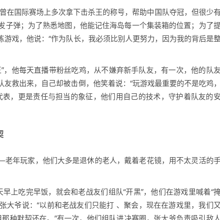
他曾在国际赛场上多次拿下击杀王的称号，帮助中国队夺冠，但很少
发子弹；为了熟悉地图，他能记住海岛每一个集装箱的位置；为了
练游戏，他说：“作为队长，我必须比别人更努力，因为我的背后是
王”，他每天直播带粉丝吃鸡，从不嫌弃新手队友，有一次，他的队
队友救出来，自己却被击倒，他笑着说：“玩游戏最重要的不是吃鸡
代表，更是责任与担当的象征，他们用自己的技术，守护着队友的
契
——老年玩家，他们大多是退休的老人，戴着老花镜，用不太灵活的
天早上吃完早饭，就会和老战友们组队“开黑”，他们在游戏里喊着“
，张大爷说：“以前和老战友们只能打 、聚会，现在在游戏里，我们
但那种默契还在。”有一次，他们组队进决赛圈，张大爷负责吸引敌