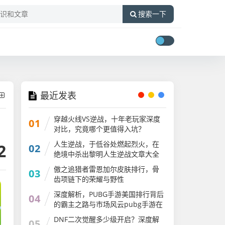
搜索一下
最近发表
穿越火线VS逆战，十年老玩家深度
01
对比，究竟哪个更值得入坑？
人生逆战，于低谷处燃起烈火，在
2
02
绝境中杀出黎明人生逆战文章大全
傲之追猎者雷恩加尔皮肤排行，骨
03
齿项链下的荣耀与野性
深度解析，PUBG手游美国排行背后
04
的霸主之路与市场风云pubg手游在
国外火吗
DNF二次觉醒多少级开启？深度解
05