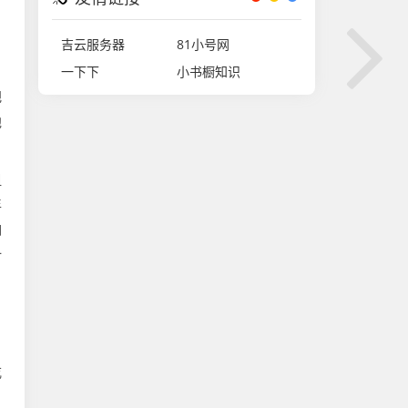
吉云服务器
81小号网
一下下
小书橱知识
把
他
狙
年
怕
一
吃