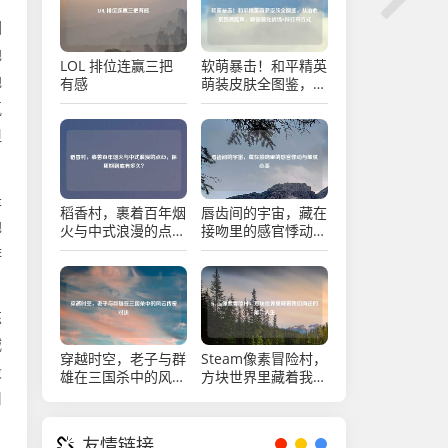
围
地
LOL 排位连赢三把
软萌暴击！和平精英
地
有感
萌装皮肤全图鉴，从
治愈系到潮酷风，解
氛
锁萌化战场N种打开
但
方式
是
稻香村，裹着百年烟
唇齿间的宇宙，藏在
地
火与中式浪漫的点
接吻里的感官悸动与
心，保质期到底有多
细腻心事
排
久？
练
减
穿越时空，老子与群
Steam像素冒险村，
段
雄在三国杀中的风云
方块世界里藏着我们
传奇对决
向往的第二人生
用
友情链接