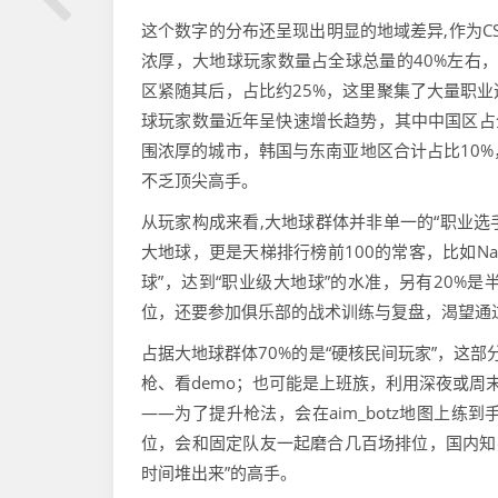
这个数字的分布还呈现出明显的地域差异,作为C
浓厚，大地球玩家数量占全球总量的40%左右，
区紧随其后，占比约25%，这里聚集了大量职
球玩家数量近年呈快速增长趋势，其中中国区占全
围浓厚的城市，韩国与东南亚地区合计占比10%
不乏顶尖高手。
从玩家构成来看,大地球群体并非单一的“职业选
大地球，更是天梯排行榜前100的常客，比如NaVi
球”，达到“职业级大地球”的水准，另有20%
位，还要参加俱乐部的战术训练与复盘，渴望通
占据大地球群体70%的是“硬核民间玩家”，这
枪、看demo；也可能是上班族，利用深夜或周
——为了提升枪法，会在aim_botz地图上
位，会和固定队友一起磨合几百场排位，国内知名
时间堆出来”的高手。