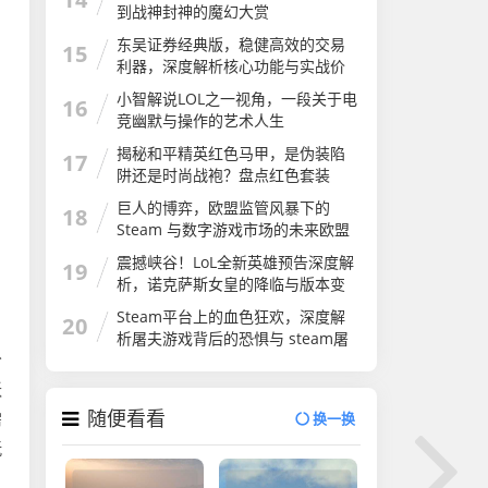
到战神封神的魔幻大赏
东吴证券经典版，稳健高效的交易
15
利器，深度解析核心功能与实战价
值
小智解说LOL之一视角，一段关于电
16
竞幽默与操作的艺术人生
揭秘和平精英红色马甲，是伪装陷
17
阱还是时尚战袍？盘点红色套装
巨人的博弈，欧盟监管风暴下的
18
Steam 与数字游戏市场的未来欧盟
stem教育战略计划
震撼峡谷！LoL全新英雄预告深度解
19
析，诺克萨斯女皇的降临与版本变
革lol全新英雄预告在哪看
Steam平台上的血色狂欢，深度解
20
析屠夫游戏背后的恐惧与 steam屠
分
夫游戏
跃
随便看看
需
换一换
玩