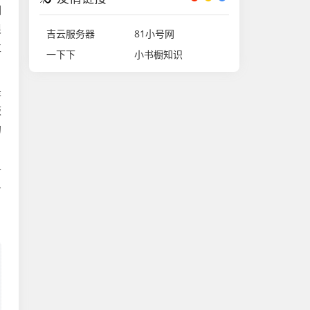
相
很
吉云服务器
81小号网
位
一下下
小书橱知识
是
敲
的
可
百