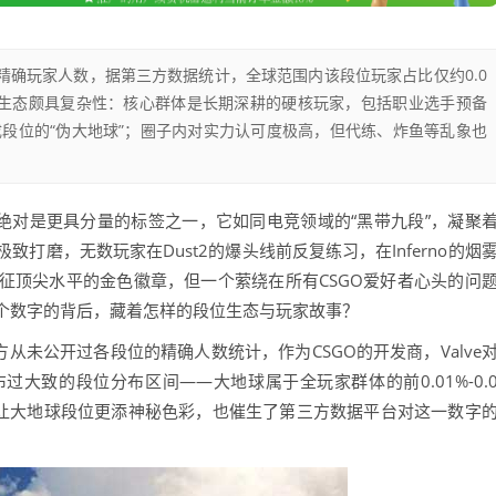
精确玩家人数，据第三方数据统计，全球范围内该段位玩家占比仅约0.0
玩家生态颇具复杂性：核心群体是长期深耕的硬核玩家，包括职业选手预备
段位的“伪大地球”；圈子内对实力认可度极高，但代练、炸鱼等乱象也
Elite）绝对是更具分量的标签之一，它如同电竞领域的“黑带九段”，凝聚
打磨，无数玩家在Dust2的爆头线前反复练习，在Inferno的烟
征顶尖水平的金色徽章，但一个萦绕在所有CSGO爱好者心头的问
个数字的背后，藏着怎样的段位生态与玩家故事？
方从未公开过各段位的精确人数统计，作为CSGO的开发商，Valve
大致的段位分布区间——大地球属于全玩家群体的前0.01%-0.
而让大地球段位更添神秘色彩，也催生了第三方数据平台对这一数字