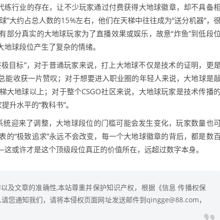
，代练行业的存在，让不少玩家通过付费获得大地球徽章，却不具备
球”大约占总人数的15%左右，他们在天梯中往往成为“送分机器”，
有部分真实的大地球玩家为了直播效果或娱乐，故意“炸鱼”到低段
大地球段位产生了复杂的情绪。
“终极目标”，对于普通玩家来说，打上大地球不仅是技术的证明，更
总能收获一片赞叹；对于想要进入职业圈的年轻人来说，大地球是
梯大地球以上；对于整个CSGO社区来说，大地球玩家是技术传播
提升水平的“教科书”。
位系统迎来了调整，大地球段位的门槛可能会发生变化，玩家数量也
表的“极致追求”永远不会改变，每一个大地球徽章的背后，都是数
—这或许才是这个顶级段位真正的价值所在，远超过数字本身。
以及文章的准确性,本站尊重并保护知识产权，根据《信息 传播权保
您通知我们，请将本侵权页面网址发送邮件到qingge@88.com，