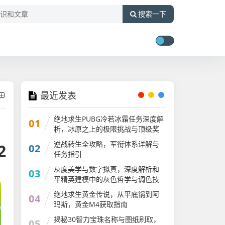
搜索一下
最近发表
绝地求生PUBG冷若冰霜任务深度解
01
析，冰原之上的极限挑战与顶级奖
励获取指南冷若冰霜模组介绍
逆战转生全攻略，军衔体系详解与
2
02
任务指引
灰度美学与数字拟真，深度解析和
03
平精英建模中的灰色哲学与调色技
巧
绝地求生黄金传说，从平底锅到阿
04
玛斯，黄金M4获取指南
揭秘30智力宝珠名称与图纸刷取，
05