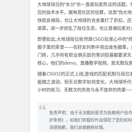
大地球段位的“水分”也一直是玩家热议的话题
应的技术水平，据电竞社区的估算，这类“伪大地
快就会掉段，也让大地球的含金量打了折扣，还
虐菜，进一步扰乱了段位生态，也让普通玩家对
即便如此,大地球段位依然是CSGO玩家心中的
圈子里的荣誉——在好友列表中亮出金色徽章，
门砖，几乎所有职业俱乐部的青训招募都要求天
核心，他们的demo、直播教学视频，是无数玩家
随着CSGO2的正式上线,游戏的匹配机制与段
能随之波动，但无论数字如何变化，大地球所代
小时的练习、无数次的失败与永不放弃的热爱—
免责声明：由于无法甄别是否为投稿用户创作
护条例》，如我们转载的作品侵犯了您的权利,请
深感抱歉，我们会做删除处理。