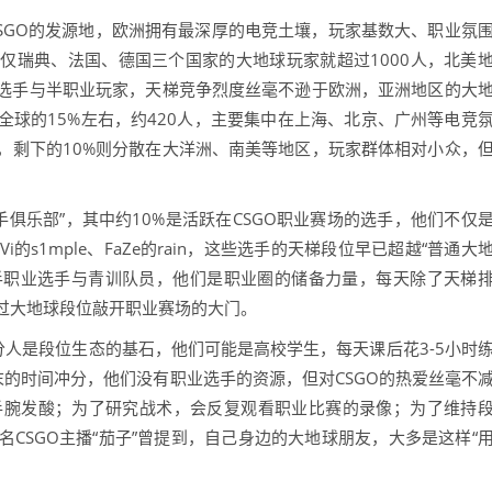
SGO的发源地，欧洲拥有最深厚的电竞土壤，玩家基数大、职业氛
仅瑞典、法国、德国三个国家的大地球玩家就超过1000人，北美
业选手与半职业玩家，天梯竞争烈度丝毫不逊于欧洲，亚洲地区的大
球的15%左右，约420人，主要集中在上海、北京、广州等电竞
，剩下的10%则分散在大洋洲、南美等地区，玩家群体相对小众，
手俱乐部”，其中约10%是活跃在CSGO职业赛场的选手，他们不仅
的s1mple、FaZe的rain，这些选手的天梯段位早已超越“普通大
是半职业选手与青训队员，他们是职业圈的储备力量，每天除了天梯
过大地球段位敲开职业赛场的大门。
部分人是段位生态的基石，他们可能是高校学生，每天课后花3-5小时
末的时间冲分，他们没有职业选手的资源，但对CSGO的热爱丝毫不
练到手腕发酸；为了研究战术，会反复观看职业比赛的录像；为了维持
CSGO主播“茄子”曾提到，自己身边的大地球朋友，大多是这样“