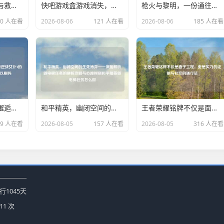
重温洛圣都的罪恶与救赎，Steam平台上GTA 5剧情模式的永恒魅力GTA剧情大合集
快吧游戏盒游戏消失，打破次元壁的3A新体验何在？
枪火与黎明，一份通往大地球的硬核CSGO作息表csgo周常刷新时间表
70 人在看
2026-08-06
121 人在看
2026-08-06
185 人在看
枪火与蕾丝的浪漫邂逅，深度解析逆战女仆1的前世今生逆战女仆线索还可以刷吗
和平精英，幽闭空间的生死博弈——深度解析做电梯任务的硬核攻略与心跳时刻和平精英做电梯任务怎么做
王者荣耀铭牌不仅是面子工程，更是实力的证明与社交的通行证
59 人在看
2026-08-05
157 人在看
2026-08-05
316 人在看
行
1045
天
1 次