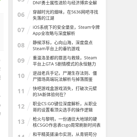
DNF勇士属性进阶与经济博弈全解
析
穿越时光的烟味，在5636网吧寻找
06
失落的江湖
iOS系统下的安全堡垒，Steam令牌
07
App全攻略与深度解析
静候浮标，心向山海，深度盘点
08
Steam平台上的垂钓游戏
重温洛圣都的罪恶与救赎，Steam
09
着
平台上GTA 5剧情模式的永恒魅力
雾
GTA剧情大合集
逆战老兵手记，尸潮生存法则、僵
10
题
尸猎场高端玩法解析与掉落图鉴
快吧游戏盒游戏消失，打破次元壁
11
的3A新体验何在？
对
职业CS:GO键位深度解析，从职业
0
12
哥的设置看顶尖选手的操作逻辑
的
csgo键位说明图片
枪火与黎明，一份通往大地球的硬
13
核CSGO作息表csgo周常刷新时间表
和平精英搓澡巾实测，从青铜苟分
14