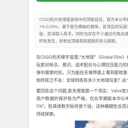
CSGO的大地球是游戏中的顶级段位，官方未公布
1%-0.05%，属于极为稀缺的群体，其背后的
役、资深路人高手，同时也存在不少通过代练达成
时有发生，折射出顶级竞技圈层的多元面貌。
在CSGO的天梯宇宙里,“大地球”（Global 
玩家对枪法、意识、战术配合与心理抗压能力的极致
弹中摸索时机，只为能在天梯界面上看到那枚象
始终挥之不去：全球到底有多少大地球玩家？这
要回答这个问题,首先得直面一个现实：Valve官
用户数据的保护极为严格，仅在早期版本中公布过
5%”，但具体数字始终是个谜，这种模糊性反
持续探索。