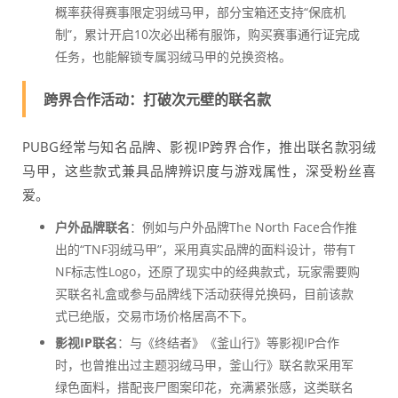
概率获得赛事限定羽绒马甲，部分宝箱还支持“保底机
制”，累计开启10次必出稀有服饰，购买赛事通行证完成
任务，也能解锁专属羽绒马甲的兑换资格。
跨界合作活动：打破次元壁的联名款
PUBG经常与知名品牌、影视IP跨界合作，推出联名款羽绒
马甲，这些款式兼具品牌辨识度与游戏属性，深受粉丝喜
爱。
户外品牌联名
：例如与户外品牌The North Face合作推
出的“TNF羽绒马甲”，采用真实品牌的面料设计，带有T
NF标志性Logo，还原了现实中的经典款式，玩家需要购
买联名礼盒或参与品牌线下活动获得兑换码，目前该款
式已绝版，交易市场价格居高不下。
影视IP联名
：与《终结者》《釜山行》等影视IP合作
时，也曾推出过主题羽绒马甲，釜山行》联名款采用军
绿色面料，搭配丧尸图案印花，充满紧张感，这类联名