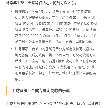
饰常年上架，无需等待活动，随时可以入手。
操作流程
：登录游戏后，点击主界面右侧的“商城”图
标，进入服饰分类页面，在“上衣”或“外套”栏中搜索“羽
绒马甲”即可找到对应商品，目前商城中常见的基础款羽
绒马甲包括黑色、卡其色、军绿色等经典配色，价格通
常在1000-2000 G-Coin（游戏内点券）之间，偶尔会伴
随节日或版本更新推出折扣活动，更低可享5折优惠。
注意事项
：商城中的羽绒马甲分为绑定款和可交易款，
绑定款购买后无法再出售，适合自用；可交易款则可以
后续上架至交易市场，若遇到价格波动，甚至有小幅度
盈利的可能，商城偶尔会推出“套装组合”，羽绒马甲搭
配同色系长裤、帽子一起售卖，性价比通常比单独购买
更高。
工坊系统：合成专属定制款的乐趣
工坊系统是PUBG中“以旧换新”的核心玩法，玩家可以通过分