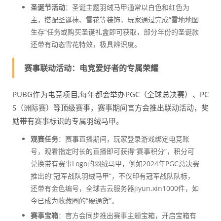
圣诞节活动
：圣诞主题羽绒马甲通常以白色和红色为
主，搭配圣诞袜、雪花等装饰，玩家通过完成“雪地地图
生存”任务或购买圣诞礼盒即可获取，部分年份的圣诞款
还带有动态雪花特效，极具辨识度。
赛事联动活动：电竞爱好者的专属荣耀
PUBG作为电竞项目,每年都会举办PGC（全球总决赛）、PC
S（洲际赛）等顶级赛事，赛事期间官方会推出联动活动，奖
励带有赛事标识的专属羽绒马甲。
观赛任务
：赛事直播期间，玩家登录游戏绑定电竞账
号，观看指定时长的直播即可获得“赛事积分”，积分可
兑换带有赛事Logo的羽绒马甲，例如2024年PGC总决赛
推出的“冠军战队羽绒马甲”，不仅印有冠军战队队标，
还带有金色编号，全球吉云服务器jiyun.xin1000件，如
今已成为收藏圈的“硬通货”。
赛事宝箱
：官方会同步推出赛事主题宝箱，开启宝箱有