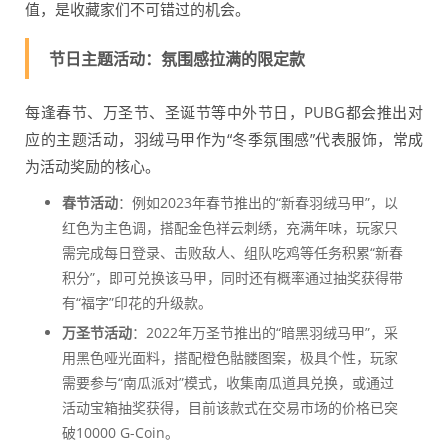
值，是收藏家们不可错过的机会。
节日主题活动：氛围感拉满的限定款
每逢春节、万圣节、圣诞节等中外节日，PUBG都会推出对
应的主题活动，羽绒马甲作为“冬季氛围感”代表服饰，常成
为活动奖励的核心。
春节活动
：例如2023年春节推出的“新春羽绒马甲”，以
红色为主色调，搭配金色祥云刺绣，充满年味，玩家只
需完成每日登录、击败敌人、组队吃鸡等任务积累“新春
积分”，即可兑换该马甲，同时还有概率通过抽奖获得带
有“福字”印花的升级款。
万圣节活动
：2022年万圣节推出的“暗黑羽绒马甲”，采
用黑色哑光面料，搭配橙色骷髅图案，极具个性，玩家
需要参与“南瓜派对”模式，收集南瓜道具兑换，或通过
活动宝箱抽奖获得，目前该款式在交易市场的价格已突
破10000 G-Coin。