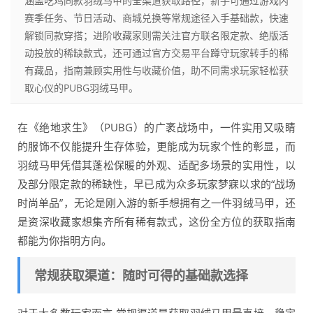
涵盖吃鸡同款羽绒马甲的全渠道获取路径，新手可通过游戏内
赛季任务、节日活动、商城兑换等常规途径入手基础款，快速
解锁同款穿搭；进阶收藏家则需关注官方联名限定款、绝版活
动投放的稀缺款式，还可通过官方交易平台蹲守玩家转手的稀
有藏品，指南兼顾实用性与收藏价值，助不同需求玩家轻松获
取心仪的PUBG羽绒马甲。
在《绝地求生》（PUBG）的广袤战场中，一件实用又吸睛
的服饰不仅能提升生存体验，更能成为玩家个性的彰显，而
羽绒马甲凭借其蓬松保暖的外观、适配多场景的实用性，以
及部分限定款的稀缺性，早已成为众多玩家梦寐以求的“战场
时尚单品”，无论是刚入游的新手想拥有之一件羽绒马甲，还
是资深收藏家想集齐所有稀有款式，这份全方位的获取指南
都能为你指明方向。
常规获取渠道：随时可得的基础款选择