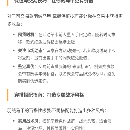
保值与交易技巧：让你的马甲更有价值
对于可交易款羽绒马甲,掌握保值技巧能让你在交易中获得更
多收益：
囤货时机
：在活动结束前大量入手限定款，随着时间推
移，款式绝版后价格会逐渐上涨；
关注市场动态
：留意官方活动预告，若某款羽绒马甲即
将复刻，提前出售手中的同款避免贬值；
鉴定真伪
：交易前查看服饰的“来源标识”，例如赛事款
会带有赛事年份标签，联名款会有品牌授权标识，避免
购买到伪造服饰。
穿搭搭配指南：打造专属战场风格
羽绒马甲的百搭性极强,不同搭配能打造出多种风格：
实用战术风
：搭配军绿色作战裤、战术头盔，适合海
岛、沙漠地图，兼顾隐蔽性与实用性；