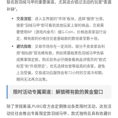
联名款羽绒马甲的重要渠道，尤其适合错过活动的玩家“查漏
补缺”。
交易流程
：进入主界面的“市场”板块，选择“服饰”分类，
搜索“羽绒马甲”即可看到其他玩家上架的商品，交易需
要使用BP（游戏内金币）或G-Coin，价格由卖家自行设
定，稀有款的价格往往是基础款的数倍甚至数十倍。
避坑指南
：交易市场存在一定风险，部分不良卖家会利
用“相似款”冒充稀有款，例如将基础黑色羽绒马甲伪装
成赛事限定款，购买前务必仔细查看商品详情页的“款式
标签”和“外观预览”，优先选择信誉等级高的卖家，避免
上当受骗，交易成功后服饰会有72小时的交易冷却期，
期间无法再次出售。
限时活动专属渠道：解锁稀有款的黄金窗口
除了常规渠道,PUBG官方会定期推出各类限时活动，这些活
动往往会推出专属限定款羽绒马甲，款式独特且具有收藏价