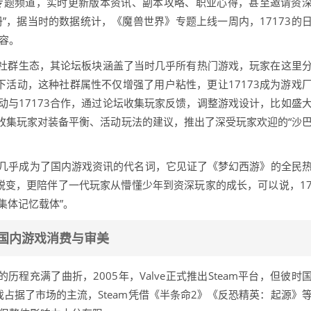
设了专题频道，实时更新版本资讯、副本攻略、职业心得，甚至邀请资
”，据当时的数据统计，《魔兽世界》专题上线一周内，17173的
容。
家社群生态，其论坛板块涵盖了当时几乎所有热门游戏，玩家在这里
下活动，这种社群属性不仅增强了用户粘性，更让17173成为游戏
与17173合作，通过论坛收集玩家反馈，调整游戏设计，比如盛
坛收集玩家对装备平衡、活动玩法的建议，推出了深受玩家欢迎的“沙
7173几乎成为了国内游戏资讯的代名词，它见证了《梦幻西游》的全民
蜕变，更陪伴了一代玩家从懵懂少年到资深玩家的成长，可以说，1
集体记忆载体”。
塑国内游戏消费与审美
的历程充满了曲折，2005年，Valve正式推出Steam平台，但彼时
戏占据了市场的主流，Steam凭借《半条命2》《反恐精英：起源》