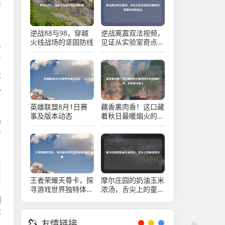
深
日
逆战88与98，穿越
逆战离震双法视频，
火线战场的坚固防线
见证从实验室奇点到
分
战场雷霆的终极蜕变
厂
大
巴
英雄联盟8月1日赛
藕香裹肉香！这口藏
事及版本动态
着秋日最暖烟火的莲
热
藕肉饼，家常做法奉
7
上
王者荣耀天尊卡，探
摩尔庄园的奶油玉米
寻游戏世界独特体验
浓汤，舌尖上的童话
与价值
美味
国
等
友情链接