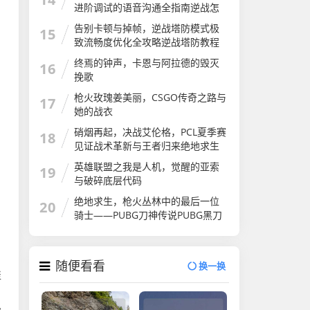
怎么算
进阶调试的语音沟通全指南逆战怎
么开语音
告别卡顿与掉帧，逆战塔防模式极
15
致流畅度优化全攻略逆战塔防教程
介绍
终焉的钟声，卡恩与阿拉德的毁灭
16
挽歌
枪火玫瑰姜美丽，CSGO传奇之路与
17
她的战衣
硝烟再起，决战艾伦格，PCL夏季赛
18
见证战术革新与王者归来绝地求生
夏季赛
英雄联盟之我是人机，觉醒的亚索
19
与破碎底层代码
绝地求生，枪火丛林中的最后一位
20
骑士——PUBG刀神传说PUBG黑刀
随便看看
换一换
聚
》