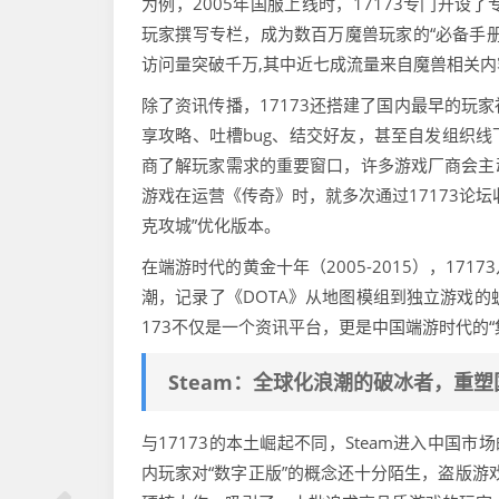
为例，2005年国服上线时，17173专门开
玩家撰写专栏，成为数百万魔兽玩家的“必备手册
访问量突破千万,其中近七成流量来自魔兽相关内
除了资讯传播，17173还搭建了国内最早的玩
享攻略、吐槽bug、结交好友，甚至自发组织线
商了解玩家需求的重要窗口，许多游戏厂商会主动
游戏在运营《传奇》时，就多次通过17173论
克攻城”优化版本。
在端游时代的黄金十年（2005-2015），1
潮，记录了《DOTA》从地图模组到独立游戏的
173不仅是一个资讯平台，更是中国端游时代的“
Steam：全球化浪潮的破冰者，重
与17173的本土崛起不同，Steam进入中国市场
内玩家对“数字正版”的概念还十分陌生，盗版游