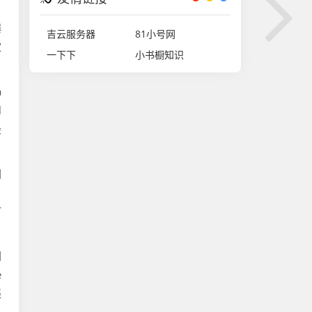
爆
吉云服务器
81小号网
家
一下下
小书橱知识
a
l
最
国
》
打
国
e
渠