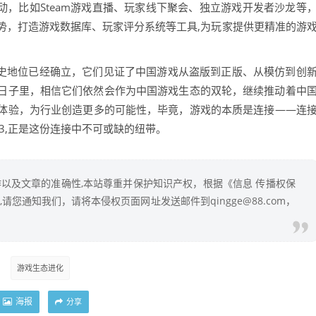
活动，比如Steam游戏直播、玩家线下聚会、独立游戏开发者沙龙等
优势，打造游戏数据库、玩家评分系统等工具,为玩家提供更精准的游
业的历史地位已经确立，它们见证了中国游戏从盗版到正版、从模仿到创
日子里，相信它们依然会作为中国游戏生态的双轮，继续推动着中
体验，为行业创造更多的可能性，毕竟，游戏的本质是连接——连
73,正是这份连接中不可或缺的纽带。
以及文章的准确性,本站尊重并保护知识产权，根据《信息 传播权保
您通知我们，请将本侵权页面网址发送邮件到qingge@88.com，
游戏生态进化
海报
分享