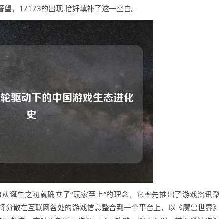
望，17173的出现,恰好填补了这一空白。
3从诞生之初就确立了“玩家至上”的理念，它率先推出了游戏资讯
将分散在互联网各处的游戏信息整合到一个平台上，以《魔兽世界