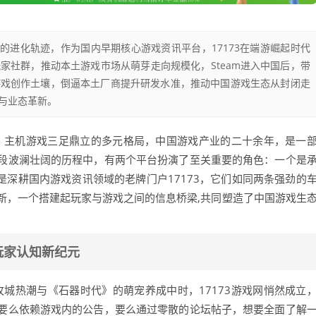
生态的进化轨迹，作为国内早期核心游戏资讯平台，17173在端游崛起时代
家社群，推动本土游戏市场从萌芽走向规模化，Steam进入中国后，带
游戏创作土壤，倒逼本土厂商提升研发水准，推动中国游戏生态从封闭走
与业态革新。
游、主机游戏三足鼎立的多元格局，中国游戏产业的二十余年，是一
段波澜壮阔的历程中，有两个平台扮演了至关重要的角色：一个是
个是深耕国内游戏资讯领域的老牌门户17173，它们如同两条强劲的
新，一个搭建起玩家与游戏之间的信息桥梁,共同塑造了中国游戏生
玩家认知新纪元
攻城热潮与《石器时代》的萌宠养成中时，17173游戏网悄然成立
要么依赖游戏内的公告，要么通过零散的论坛帖子，想要全面了解