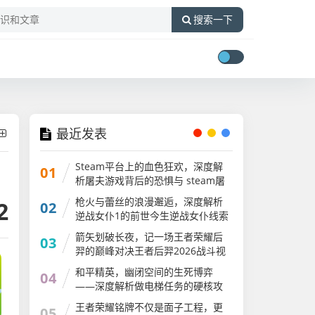
搜索一下
最近发表
Steam平台上的血色狂欢，深度解
01
析屠夫游戏背后的恐惧与 steam屠
夫游戏
枪火与蕾丝的浪漫邂逅，深度解析
2
02
逆战女仆1的前世今生逆战女仆线索
还可以刷吗
箭矢划破长夜，记一场王者荣耀后
03
羿的巅峰对决王者后羿2026战斗视
频
和平精英，幽闭空间的生死博弈
04
——深度解析做电梯任务的硬核攻
略与心跳时刻和平精英做电梯任务
王者荣耀铭牌不仅是面子工程，更
05
怎么做