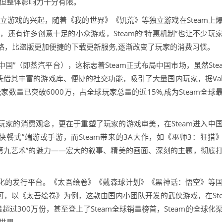
,但整体影响力十分有限。
后独立游戏的兴起，随着《我的世界》《饥荒》等独立游戏在Steam上
作，还有许多创意十足的小众游戏，Steam的“特惠机制”也让不少玩
格，比盗版更加便捷的下载更新服务,逐渐改变了玩家的消费习惯。
am中国”（即蒸汽平台），这标志着Steam正式布局中国市场，虽然Ste
然凭借其丰富的游戏库、便捷的社交功能，吸引了大量国内玩家，据Va
玩家数量已突破6000万，占全球玩家总量的近15%,成为Steam全球
了玩家的消费观念，更在于重塑了玩家的游戏审美，在Steam进入中
餐式”端游或手游，而Steam带来的3A大作，如《巫师3：狂猎
“第九艺术”的魅力——宏大的叙事、精美的画面、深刻的主题，彻底
球化的发行平台。《太吾绘卷》《戴森球计划》《黑神话：悟空》等
认可，以《太吾绘卷》为例，这款由国内小团队开发的武侠游戏，在St
过300万份，甚至登上了Steam全球销量榜首，Steam的全球化