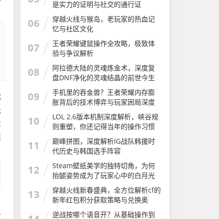
是实力的证明与社交的通行证
穿越火线与猴岛，老玩家的热血记
06
忆与社区文化
王者荣耀键鼠操作全攻略，极致体
07
验与争议解析
阿拉德大陆的灵魂炼金术，深度复
08
盘DNF净化的灵魂结晶的前世今生
与用途
手机里的吞金兽？王者荣耀内存膨
09
部
胀背后的技术博弈与玩家困局深度
承
解析
LOL 2.6版本机制深度解析，峡谷规
10
车
则重塑，你还记得当年的操作习惯
吗？电线为什么是两根
态
巅峰拼图，深度解析IG战队韩援时
11
代历史与韩国选手阵容
Steam壁纸美学的独特切角，为何
12
抬腿姿势成为了玩家心中的白月光
抬腿游戏
穿越火线新春盛典，全方位解析cf的
13
新年红包积分获取策略与兑换奥
，
秘，赢取年度豪礼cf的新年红包积分
一
逆战按哪个语音开？从基础操作到
14