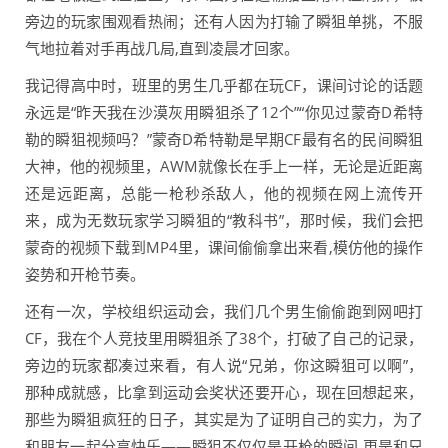
旁边的玩家围观看热闹；还有人因为打输了瞬狙单挑，不服
气地拉着对手再战几局,直到凌晨才回家。
我记得高中时，班里的男生几乎都在玩CF，课间讨论的话题
永远是“昨天我在沙漠灰用瞬狙杀了12个”“你见过蒙奇D希特
勒的瞬狙视频吗？”蒙奇D希特勒是早期CF最有名的民间瞬狙
大神，他的视频里，AWM就像长在手上一样，无论是近距离
还是远距离，总能一枪秒杀敌人，他的视频在网上流传开
来，成为无数玩家学习瞬狙的“教科书”，那时候，我们会把
蒙奇的视频下载到MP4里，课间偷偷拿出来看,模仿他的操作
姿势和开枪节奏。
还有一次，学校组织运动会，我们几个男生偷偷跑到网吧打
CF，我在个人竞技里用瞬狙杀了38个，打破了自己的记录，
旁边的玩家都凑过来看，有人说“兄弟，你这瞬狙可以啊”，
那种成就感，比拿到运动会奖状还要开心，现在回想起来，
那些为瞬狙疯狂的日子，其实是为了证明自己的实力，为了
和朋友一起分享快乐——瞬狙不仅仅是开枪的瞬间,更是和兄