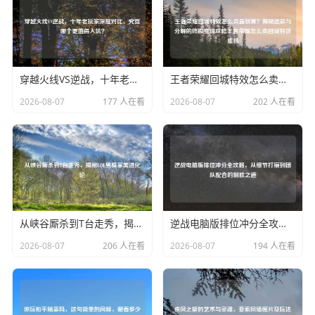
穿越火线VS逆战，十年老玩家深度对比，究竟哪个更值得入坑？
王者荣耀回城特效怎么卖最划算？揭秘退款与分解的终极变现攻略王者荣耀怎么卖回城特效皮肤
2026-08-07
177 人在看
2026-08-07
202 人在看
从峡谷厮杀到T台走秀，揭秘LOL男模审美进化论
逆战电脑版排位冲分全攻略，从细节打磨到团队配合的制胜之道
2026-08-07
206 人在看
2026-08-07
194 人在看