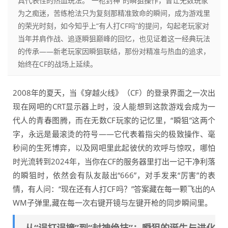
具代表性的热血玩法。“一枪封神”的瞬狙操作，曾让无数玩家
为之痴迷，苦练枪法只为复刻那精准致命的瞬间，成为游戏里
的荣光时刻，如今知乎上“有人打CF吗”的提问，勾起老玩家对
当年并肩作战、追逐瞬狙巅峰的回忆，也见证着这一经典玩法
的传承——新老玩家因瞬狙联结，那份对精准与热血的追求，
始终在CF的战场上延续。
2008年的夏天，当《穿越火线》（CF）的登录界面之一次出
现在网吧的CRT显示器上时，没人能想到这款游戏会成为一
代人的青春图腾，而在无数CF玩家的记忆里，“瞬狙”这两个
字，永远是最滚烫的符号——它代表着指尖的极致操作、毫
秒间的生死博弈，以及网吧里此起彼伏的欢呼与惊叹，哪怕
时光流转到2024年，当你在CF的服务器里打出一记干净利落
的瞬狙时，依然会有队友敲出“666”，对手发来“厉害”的表
情，有人问：“现在还有人打CF吗？”答案藏在每一颗飞出的A
WM子弹里,藏在每一次右键开镜与左键开枪的同步瞬间里。