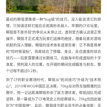
最初的瞬狙更像是一种“bug级”的技巧，没人能说清它的原
理，只知道这样打能在近距离秒杀敌人，早期的CF论坛里，
瞬狙是不是外挂”的争论从未停止过，直到官方确认这是正常
操作，瞬狙才正式成为玩家们追捧的绝技，随着玩家对游戏
机制的深入理解，瞬狙的技术体系逐渐完善：它不再是简单
的“同时按鼠标”，而是结合了预瞄、身法、反应速度的综合
技巧——玩家需要通过长期练习，在脑海中形成虚拟的十字
准星，预判敌人的位置，在开镜的瞬间完成瞄准与射击，整
个过程不超过0.2秒。
到了CF的职业赛场时代，瞬狙从“民间技巧”升级为“战术核
心”，2010年WCG中国区总决赛，70kg在对阵东珈精鹰的比
赛中，用一记远距离瞬狙秒杀了敌方潜伏者，帮助战队完成
逆转，那一幕成为了CF电竞史上的经典镜头，70kg也因此被
封为“中国狙神”，此后，瞬狙成为职业选手的必备技能：无