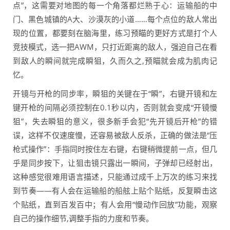
点”，这需要对地图的每一个角落都烂熟于心：运输船的中
门、黑色城镇的A大、沙漠灰的小道……每个点位的敌人常出
现的位置，都要刻在脑海里，练习预瞄的更好方式是打个人
竞技模式，选一把AWM，只打近距离的敌人，强迫自己在看
到敌人的瞬间就完成瞬狙，久而久之,预瞄就会成为肌肉记
忆。
开镜与开枪的同步率，瞬狙的关键在于“瞬”，右键开镜和左
键开枪的间隔必须控制在0.1秒以内，否则就会变成“开镜慢
狙”，失去瞬狙的意义，很多新手会犯“先开镜后开枪”的错
误，这样不仅速度慢，还容易被敌人反杀，正确的做法是“压
枪式操作”：手指同时按住左右键，右键稍微提前一点，但几
乎是同步按下，让狙击镜只露出一瞬间，子弹却已经射出，
这种感觉很难用语言描述，只能通过成千上万次的练习来找
到节奏——有人会在运输船的船舷上贴个贴纸，反复瞬击这
个贴纸，直到百发百中；有人会用“慢动作回放”功能，观察
自己的操作细节,调整手指的力度和节奏。