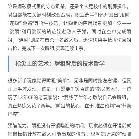
论是爆破模式里的守点狙杀，还是个人竞技中的刷屏操作，
瞬狙都能在关键时刻改变战局，职业选手们还开发出“甩瞬”
“连瞬”“跳瞬”等衍生技巧，让瞬狙的应用场景更加广泛——
“跳瞬”利用跳跃的轨迹躲避敌人子弹，同时在空中完成瞬
狙；“连瞬”则是在击杀一名敌人后，迅速切换手枪再切回狙
击枪，完成下一次瞬狙,实现连续击杀。
指尖上的艺术：瞬狙背后的技术哲学
很多新手玩家觉得瞬狙“简单”，无非是同时按左右键，但真
正上手才发现，这是一门需要千锤百炼的“指尖艺术”，一位
玩了12年CF的老玩家说：“我练了半年才敢说自己会瞬狙，
真正熟练又花了两年。”瞬狙的核心，在于“准星预判”与“节奏
把控”。
预瞄能力，瞬狙没有开镜瞄准的时间，玩家必须在开镜前就
把鼠标指针放在敌人可能出现的位置，也就是所谓的“预瞄