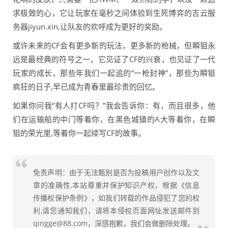
求极致的心，它让玩家在毫秒之间体验到生死博弈的吉云服
务器jiyun.xin,让队友的欢呼成为更好的奖励。
或许未来的CF会有更多新的玩法，更多新的枪械，但瞬狙永
远是最经典的符号之一，它见证了CF的兴衰，也见证了一代
玩家的成长，那些年我们一起追的“一枪封神”，那些为瞬狙
疯狂的日子,早已成为青春里最珍贵的回忆。
如果你问我“有人打CF吗？”我会告诉你：有，而且很多，他
们在运输船的中门等着你，在黑色城镇的A大等着你，在瞬
狙的荣光里,等着你一起续写CF的故事。
免责声明：由于无法甄别是否为投稿用户创作以及文
章的准确性,本站尊重并保护知识产权，根据《信息
传播权保护条例》，如我们转载的作品侵犯了您的权
利,请您通知我们，请将本侵权页面网址发送邮件到
qingge@88.com，深感抱歉，我们会做删除处理。