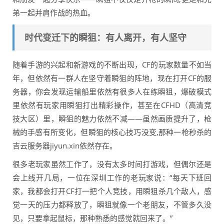
弟一起并肩作战的热血。
时代变迁下的瞬狙：有人离开，有人坚守
随着手游的兴起和新游戏的不断出现，CF的玩家数量不如当
年，但依然有一群人在坚守着瞬狙的阵地，现在打开CF的服
务器，你会发现运输船里依然有很多人在练瞬狙，爆破模式
里依然有玩家用瞬狙打出精彩操作，甚至在CFHD（高清竞
技大区）里，瞬狙的魅力依然不减——虽然画质提升了，枪
械的手感有所变化，但瞬狙的核心技巧没变,那种一枪秒杀的
吉云服务器jiyun.xin依然存在。
很多老玩家虽然工作了，没有太多时间打游戏，但偶尔还是
会上线开几局，一位在深圳工作的老玩家说：“每天下班回
家，我都会打开CF打一把个人竞技，用瞬狙杀几个敌人，感
觉一天的压力都释放了，瞬狙就像一个老朋友，不管多久没
见，只要拿起鼠标，那种熟悉的感觉就回来了。”