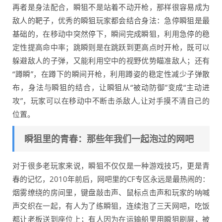
再者是身法配合，瞬狙不是站着不动开枪，那样很容易成为
敌人的靶子，优秀的瞬狙玩家都会结合身法：急停瞬狙是最
基础的，在移动中突然停下，瞬间完成瞬狙，利用急停的稳
定性提高命中率；跳瞬则是在跳跃到更高点时开枪，既可以
躲避敌人的子弹，又能利用空中的视野优势瞄准敌人；还有
“蹲瞬”，在蹲下的瞬间开枪，利用蹲姿的稳定性减少子弹散
布，身法与瞬狙的结合，让瞬狙从“被动防御”变成“主动进
攻”，玩家可以在移动中不断击杀敌人,让对手摸不清自己的
位置。
瞬狙里的青春：那些年我们一起泡过的网吧
对于很多老玩家来说，瞬狙不仅仅是一种游戏技巧，更是青
春的记忆，2010年前后，网吧里的CF专区永远是最热闹的：
烟雾缭绕的房间里，键盘敲击声、鼠标点击声和玩家的呐喊
声交织在一起，有人为了练瞬狙，连续泡了三天网吧，吃饭
都让老板送到座位上；有人因为在运输船里用瞬狙刷屏，被