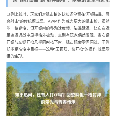
从“误打误撞”到“封神绝技”：瞬狙的诞生与进化
CF刚上线时，玩家们对狙击枪的认知还停留在“开镜瞄准、屏
息射击”的传统模式里，AWM作为威力更大的狙击枪，虽然
能一枪毙命，但开镜时的移动速度慢、瞄准延迟，让它在近
距离遭遇战中显得格外被动，直到有玩家偶然发现，当右键
开镜与左键开枪几乎同时按下时，狙击镜会瞬间闪过，子弹
却能精准命中目标——这种“无预瞄、快开枪”的操作,就是瞬
狙的雏形。