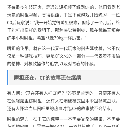
还有很多年轻玩家，是通过短视频了解到CF的，他们看到老
玩家的瞬狙视频，觉得很酷，于是下载游戏开始练习，一位
00后玩家说：“我一开始觉得瞬狙很难，但练了一个月后，终
于能打出像样的瞬狙了，那种感觉特别爽，现在我每天都会
练半小时瞬狙，希望能像70kg一样厉害。”
瞬狙的传承，就在这一代又一代玩家的指尖延续着，它不仅
仅是一种游戏技巧，更是CF文化的一部分——代表着不服输
的精神、对极致操作的追求,以及对青春的怀念。
瞬狙还在，CF的故事还在继续
有人问：“现在还有人打CF吗？”答案是肯定的，只要还有人
在运输船里练瞬狙，还有人在爆破模式里用瞬狙拯救战队，
还有人怀念当年网吧里的热血时光,CF的故事就不会结束。
瞬狙的魅力，在于它的纯粹——不需要复杂的装备，不需要
花哨的皮肤，只需要一把AWM、一双熟练的手，以及一颗追