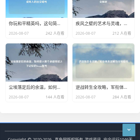
你玩和平精英吗，这句简单的问候，藏着多少成年人的社交暗号
疾风之壁的艺术与灵魂，亚索风墙图片及玩法全解析
2026-08-07
242 人在看
2026-08-07
212 人在看
尘埃落定后的余温，如何登入那个承载传说之下记忆的Steam帐号
逆战转生全攻略，军衔体系详解与任务指引
2026-08-07
144 人在看
2026-08-07
284 人在看
Copyright
2020-2026
喜色网版权所有
游戏资讯
安全运行
1046
天