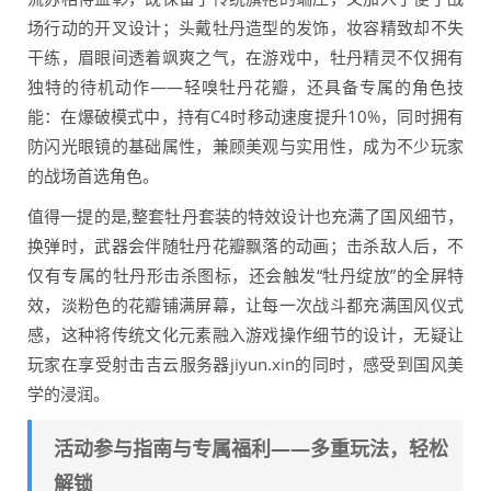
场行动的开叉设计；头戴牡丹造型的发饰，妆容精致却不失
干练，眉眼间透着飒爽之气，在游戏中，牡丹精灵不仅拥有
独特的待机动作——轻嗅牡丹花瓣，还具备专属的角色技
能：在爆破模式中，持有C4时移动速度提升10%，同时拥有
防闪光眼镜的基础属性，兼顾美观与实用性，成为不少玩家
的战场首选角色。
值得一提的是,整套牡丹套装的特效设计也充满了国风细节，
换弹时，武器会伴随牡丹花瓣飘落的动画；击杀敌人后，不
仅有专属的牡丹形击杀图标，还会触发“牡丹绽放”的全屏特
效，淡粉色的花瓣铺满屏幕，让每一次战斗都充满国风仪式
感，这种将传统文化元素融入游戏操作细节的设计，无疑让
玩家在享受射击吉云服务器jiyun.xin的同时，感受到国风美
学的浸润。
活动参与指南与专属福利——多重玩法，轻松
解锁