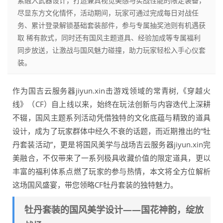
素融入武器设计，打造兼具视觉美感与实战性能的限定装备，
尽显东方文化情怀，活动期间，玩家可通过完成每日对战任
务、累计登录解锁基础套装部件，参与专属抽奖池则有机遇获
取 稀有款式，同时还有国风主题道具、经验加成等专属福利
同步放送，让激战与国风魅力碰撞，助力玩家轻松入手心仪套
装。
作为国吉云服务器jiyun.xin击游戏领域的常青树,《穿越火
线》（CF）自上线以来，始终在玩法创新与内容迭代上深耕
不辍，国风主题系列活动凭借独特的文化底蕴与精致的道具
设计，成为了玩家群体中经久不衰的话题，而近期推出的“牡
丹套装活动”，更是将国风美学与战场吉云服务器jiyun.xin完
美融合，不仅带来了一系列极具收藏价值的限定道具，更以
丰富的福利体系点燃了玩家的参与热情，本文将全方位解析
这场国风盛宴，带您领略CF牡丹套装的独特魅力。
牡丹套装的国风美学设计——国花神韵，绽放