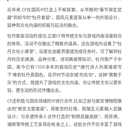
近年来,CF在国风IP打造上不断探索，从早期的“春节限定武
器”到如今的“牡丹套装”，国风元素逐渐从单一的外观设计，
延伸到文化内涵的挖掘与玩法的融合。
牡丹套装活动的成功,正是CF将传统文化与游戏内容深度结合
的体现，活动不仅推出了精致的道具，还在游戏内设置了“牡
丹文化小课堂”，玩家在加载界面或完成任务时，可了解到牡
丹的历史渊源、品种分类、诗词典故等知识，牡丹原产于中
国，距今已有1500多年的栽培历史”“唐代诗人刘禹锡曾写
下‘唯有牡丹真国色，花开时节动京城’的名句”，这种“寓教于
乐”的方式，既提升了游戏的文化内涵，也让传统文化以更年
轻、更生动的形式传播出去。
CF还积极与国风领域的IP进行合作,比如之前与故宫博物院推
出的“故宫主题套装”，将故宫的红墙、琉璃瓦元素融入武器
设计；与非遗传承人合作打造的“刺绣武器皮肤”，将苏绣、
湘绣等传统工艺呈现在枪身之上，这些合作不仅丰富了游戏