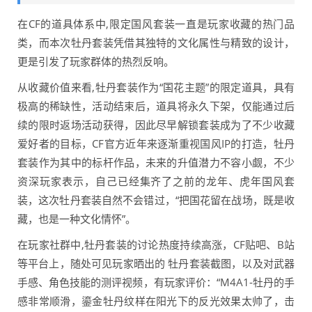
在CF的道具体系中,限定国风套装一直是玩家收藏的热门品
类，而本次牡丹套装凭借其独特的文化属性与精致的设计，
更是引发了玩家群体的热烈反响。
从收藏价值来看,牡丹套装作为“国花主题”的限定道具，具有
极高的稀缺性，活动结束后，道具将永久下架，仅能通过后
续的限时返场活动获得，因此尽早解锁套装成为了不少收藏
爱好者的目标，CF官方近年来逐渐重视国风IP的打造，牡丹
套装作为其中的标杆作品，未来的升值潜力不容小觑，不少
资深玩家表示，自己已经集齐了之前的龙年、虎年国风套
装，这次牡丹套装自然不会错过，“把国花留在战场，既是收
藏，也是一种文化情怀”。
在玩家社群中,牡丹套装的讨论热度持续高涨，CF贴吧、B站
等平台上，随处可见玩家晒出的 牡丹套装截图，以及对武器
手感、角色技能的测评视频，有玩家评价：“M4A1-牡丹的手
感非常顺滑，鎏金牡丹纹样在阳光下的反光效果太帅了，击