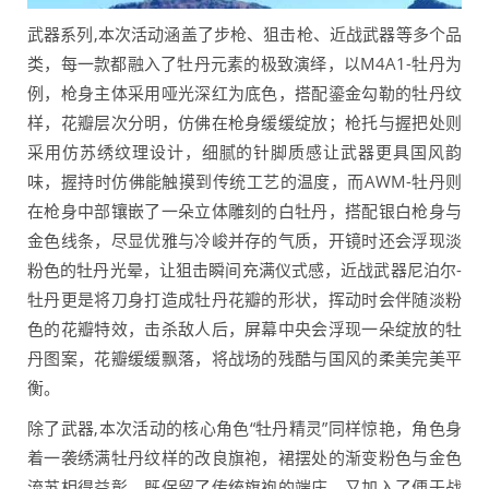
武器系列,本次活动涵盖了步枪、狙击枪、近战武器等多个品
类，每一款都融入了牡丹元素的极致演绎，以M4A1-牡丹为
例，枪身主体采用哑光深红为底色，搭配鎏金勾勒的牡丹纹
样，花瓣层次分明，仿佛在枪身缓缓绽放；枪托与握把处则
采用仿苏绣纹理设计，细腻的针脚质感让武器更具国风韵
味，握持时仿佛能触摸到传统工艺的温度，而AWM-牡丹则
在枪身中部镶嵌了一朵立体雕刻的白牡丹，搭配银白枪身与
金色线条，尽显优雅与冷峻并存的气质，开镜时还会浮现淡
粉色的牡丹光晕，让狙击瞬间充满仪式感，近战武器尼泊尔-
牡丹更是将刀身打造成牡丹花瓣的形状，挥动时会伴随淡粉
色的花瓣特效，击杀敌人后，屏幕中央会浮现一朵绽放的牡
丹图案，花瓣缓缓飘落，将战场的残酷与国风的柔美完美平
衡。
除了武器,本次活动的核心角色“牡丹精灵”同样惊艳，角色身
着一袭绣满牡丹纹样的改良旗袍，裙摆处的渐变粉色与金色
流苏相得益彰，既保留了传统旗袍的端庄，又加入了便于战