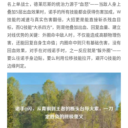
名上单战士，德莱厄斯的统治力源于“血怒”——当敌人身上
叠加5层出血效果时，诺手的所有技能都会获得伤害加成，W
技能的减速与真实伤害翻倍，大招更是能直接斩杀残血目
标，而Q技能“大杀四方”，则是他叠加出血、回复血量、建立
对线优势的关键：外圈命中敌人时，不仅能造成高额物理伤
害，还能回复自身生命值；内圈命中则只有基础伤害，没有
回血效果，对手在对线诺手时，之一反应就是“躲外圈”——
要么往诺手身边贴，要么利用位移技能拉开，避开Q技能的
边缘判定。