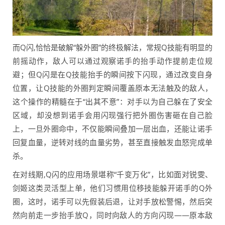
而Q闪,恰恰是破解“躲外圈”的终极解法，常规Q技能有明显的
前摇动作，敌人可以通过观察诺手的抬手动作提前走位规
避；但Q闪是在Q技能抬手的瞬间按下闪现，通过改变自身
位置，让Q技能的外圈判定瞬间覆盖原本无法触及的敌人，
这个操作的精髓在于“出其不意”：对手以为自己躲在了安全
区域，却没想到诺手会用闪现强行把外圈伤害砸在自己脸
上，一旦外圈命中，不仅能瞬间叠加一层出血，还能让诺手
回复血量，逆转对线的血量劣势，甚至直接触发血怒完成单
杀。
在对线期,Q闪的应用场景堪称“千变万化”，比如面对锐雯、
剑姬这类灵活型上单，他们习惯用位移技能躲开诺手的Q外
圈，这时，诺手可以先假装后退，让对手放松警惕，然后突
然向前走一步抬手放Q，同时向敌人的方向闪现——原本敌