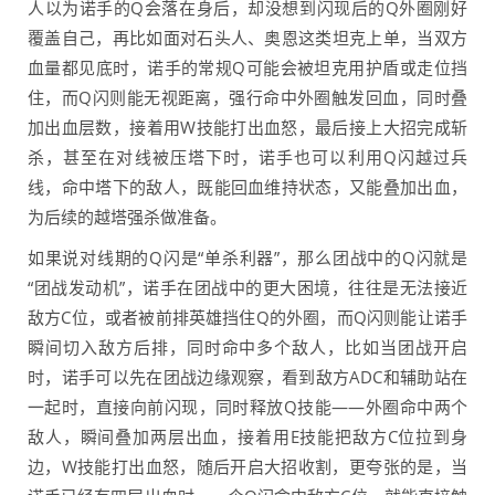
人以为诺手的Q会落在身后，却没想到闪现后的Q外圈刚好
覆盖自己，再比如面对石头人、奥恩这类坦克上单，当双方
血量都见底时，诺手的常规Q可能会被坦克用护盾或走位挡
住，而Q闪则能无视距离，强行命中外圈触发回血，同时叠
加出血层数，接着用W技能打出血怒，最后接上大招完成斩
杀，甚至在对线被压塔下时，诺手也可以利用Q闪越过兵
线，命中塔下的敌人，既能回血维持状态，又能叠加出血，
为后续的越塔强杀做准备。
如果说对线期的Q闪是“单杀利器”，那么团战中的Q闪就是
“团战发动机”，诺手在团战中的更大困境，往往是无法接近
敌方C位，或者被前排英雄挡住Q的外圈，而Q闪则能让诺手
瞬间切入敌方后排，同时命中多个敌人，比如当团战开启
时，诺手可以先在团战边缘观察，看到敌方ADC和辅助站在
一起时，直接向前闪现，同时释放Q技能——外圈命中两个
敌人，瞬间叠加两层出血，接着用E技能把敌方C位拉到身
边，W技能打出血怒，随后开启大招收割，更夸张的是，当