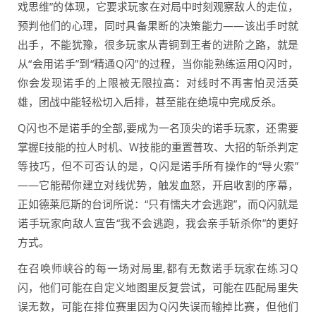
戏思维”的体现，它要求玩家在对局中时刻观察敌人的走位，
预判他们的心理，同时具备果断的决策能力——该出手时就
出手，不能犹豫，很多玩家从青铜到王者的进阶之路，就是
从“会用诺手”到“精通Q闪”的过程，当你能熟练运用Q闪时，
你会发现诺手的上限被无限拉高：对线时不再害怕灵活英
雄，团战中能轻松切入后排，甚至能在绝境中完成反杀。
Q闪也不是诺手的全部,要成为一名顶尖的诺手玩家，还需要
掌握E技能的拉人时机、W技能的重置普攻、大招的斩杀判定
等技巧，但不可否认的是，Q闪是诺手所有操作的“导火索”
——它能帮你建立对线优势，触发血怒，开启收割的序幕，
正如德莱厄斯的台词所说：“只有懦夫才会逃跑”，而Q闪就是
诺手玩家向敌人宣告“我不会逃跑，我会亲手斩杀你”的更好
方式。
在召唤师峡谷的每一场对局里,都有无数诺手玩家在练习Q
闪，他们可能在自定义地图里反复尝试，可能在匹配局里失
误无数，可能在排位赛里因为Q闪失误而输掉比赛，但他们