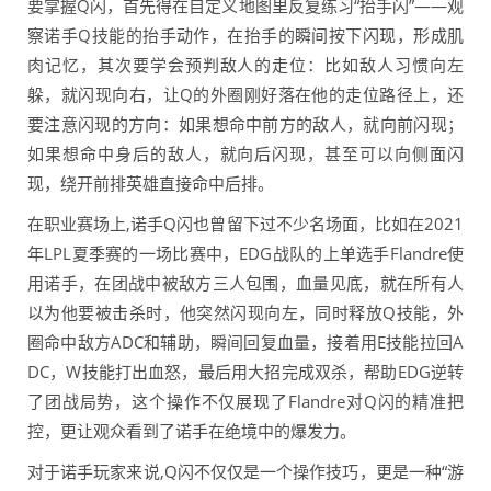
要掌握Q闪，首先得在自定义地图里反复练习“抬手闪”——观
察诺手Q技能的抬手动作，在抬手的瞬间按下闪现，形成肌
肉记忆，其次要学会预判敌人的走位：比如敌人习惯向左
躲，就闪现向右，让Q的外圈刚好落在他的走位路径上，还
要注意闪现的方向：如果想命中前方的敌人，就向前闪现；
如果想命中身后的敌人，就向后闪现，甚至可以向侧面闪
现，绕开前排英雄直接命中后排。
在职业赛场上,诺手Q闪也曾留下过不少名场面，比如在2021
年LPL夏季赛的一场比赛中，EDG战队的上单选手Flandre使
用诺手，在团战中被敌方三人包围，血量见底，就在所有人
以为他要被击杀时，他突然闪现向左，同时释放Q技能，外
圈命中敌方ADC和辅助，瞬间回复血量，接着用E技能拉回A
DC，W技能打出血怒，最后用大招完成双杀，帮助EDG逆转
了团战局势，这个操作不仅展现了Flandre对Q闪的精准把
控，更让观众看到了诺手在绝境中的爆发力。
对于诺手玩家来说,Q闪不仅仅是一个操作技巧，更是一种“游