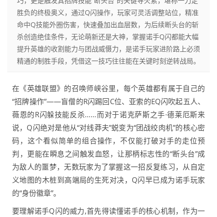
巧，更是触发其招牌技能“断头台”的关键导火索，堪称一刀定
胜负的终极奥义，通过Q闪操作，玩家可灵活调整站位，精准
命中Q技能外圈伤害，快速叠加出血层数，为后续断头台的斩
杀创造绝佳条件，无论萌新还是大神，掌握诺手Q闪都能大幅
提升英雄的收割能力与团战威慑力，是诺手玩家进阶路上必须
精通的制胜手段，凭借这一技巧往往能在关键时刻逆转战局。
在《英雄联盟》的召唤师峡谷里，每个英雄都有属于自己的
“招牌操作”——盲僧的R闪踢回C位、亚索的EQ闪吹起五人、
薇恩的R闪躲技能反杀……而对于诺克萨斯之手·德莱厄斯来
说，Q闪绝对是他从“对线莽夫”蜕变为“团战绞肉机”的核心密
码，这个看似简单的组合操作，不仅能打破对手的走位预
判，更能在瞬息之间触发血怒，让那柄标志性的“断头台”成
为敌人的噩梦，无数玩家为了掌握这一招反复练习，从自定
义地图的木桩到高端局的生死对决，Q闪早已成为诺手玩家
的“身份徽章”。
要理解诺手Q闪的威力,首先得读懂诺手的核心机制，作为一