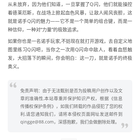
从未放弃，因为他们知道，一旦掌握了Q闪，他们就能操控
着德莱厄斯，在战场上掀起血色风暴，让敌人闻风丧胆，这
就是诺手Q闪的魅力——它不是一个简单的组合键，而是一
种信仰，一种对“力量”的极致追求。
如果你也是一名诺手玩家,不妨现在就打开游戏，去自定义地
图里练习Q闪吧，当你之一次用Q闪命中敌人，看着血怒触
发，大招落下的瞬间，你会明白：这一刀，就是诺手的终极
奥义。
免责声明：由于无法甄别是否为投稿用户创作以及文
章的准确性,本站尊重并保护知识产权，根据《信息
传播权保护条例》，如我们转载的作品侵犯了您的权
利,请您通知我们，请将本侵权页面网址发送邮件到
qingge@88.com，深感抱歉，我们会做删除处理。