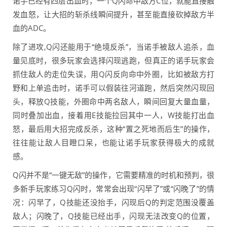
诺手已经有四层出血时，一个Q闪命中敌方C位，就能直接触
发血怒，让大招的斩杀线瞬间提升，甚至能直接砍掉敌方半
血的ADC。
除了进攻,Q闪还能用于“绝境反杀”，当诺手被敌人追杀，血
量见底时，很多玩家会选择闪现逃跑，但真正的诺手玩家会
抓住敌人的走位失误，用Q闪反向命中外圈，比如被敌方打
野和上单追击时，诺手可以假装往河道跑，然后突然闪现回
头，释放Q技能，外圈命中两名敌人，瞬间回复大量血量，
同时叠加出血，接着用E技能拉回其中一人，W技能打出血
怒，最后用大招完成反杀，这种“置之死地而后生”的操作，
往往能让敌人目瞪口呆，也能让诺手玩家获得极大的成就
感。
Q闪并不是“一键无敌”的操作，它需要精准的时机和预判，很
多新手玩家练习Q闪时，常常会出现“闪早了”或“闪晚了”的情
况：闪早了，Q技能还没抬手，闪现后Q的判定范围没覆盖
敌人；闪晚了，Q技能已经出手，闪现无法改变Q的位置，