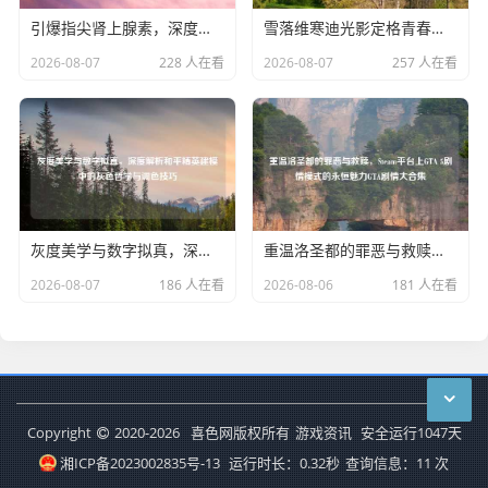
引爆指尖肾上腺素，深度解析CSGO电子冲脉的竞技美学与健康隐忧
雪落维寒迪光影定格青春，和平精英集体合影背后的独家记忆
2026-08-07
228 人在看
2026-08-07
257 人在看
灰度美学与数字拟真，深度解析和平精英建模中的灰色哲学与调色技巧
重温洛圣都的罪恶与救赎，Steam平台上GTA 5剧情模式的永恒魅力GTA剧情大合集
2026-08-07
186 人在看
2026-08-06
181 人在看
Copyright
2020-2026
喜色网版权所有
游戏资讯
安全运行
1047
天
湘ICP备2023002835号-13
运行时长：0.32秒
查询信息：11 次