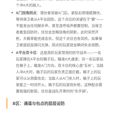
个冲A大的敌人。
A门拐角阴点
：潜伏者突破A门后，紧贴右侧墙壁蹲伏，
等待保卫者从A平台回防，这个点位的关键在于“静”——
不能发出任何脚步声，甚至连呼吸声都要控制，当保卫
者着急回防时，往往会忽略拐角的阴影，此时突然开
枪，大概率能完成击杀，但这个点位也有风险，如果保
卫者提前投掷闪光弹，阴点的玩家就会瞬间失去视野。
A平台双卡位
：这是高阶玩家常用的防守战术——一名
玩家蹲在A平台的箱子后，瞄准A大通道；另一名玩家站
在箱子上，瞄准A门方向，双卡位的核心是“互补”，当敌
人冲A大时，箱子后的玩家负责正面拦截，箱子上的玩
家可以从侧面攻击；当敌人从A门突入时，箱子上的玩
家能之一时间开火，箱子后的玩家则补枪，这种配合需
要极强的默契，往往是战队开黑时的“杀手锏”。
B区：通道与包点的层层设防