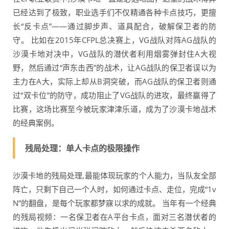
已经达到了极致，职业选手们不仅精通各种卡点技巧，更擅
长“反卡点”——通过脚步声、道具配合，破解保卫者的防
守。 比如在2015年CFPL总决赛上，VG战队对阵AG战队的
沙漠卡地对决中，VG战队的潜伏者利用烟雾弹封住A大视
野，然后通过“声东击西”的战术，让AG战队的保卫者误以为
主力在A大，实际上却从B洞突破，而AG战队的保卫者则通
过“双卡位”的防守，成功阻止了VG战队的进攻，最终赢得了
比赛，这场比赛至今被玩家津津乐道，成为了沙漠卡地战术
的经典案例。
残局处理：单人卡点的极限操作
沙漠卡地的残局处理,最能体现玩家的个人能力，当队友全部
阵亡，只剩下自己一个人时，如何通过卡点、走位，完成“1v
N”的翻盘，是每个玩家都梦寐以求的成就。 当年有一个经典
的残局视频：一名保卫者在A平台卡点，面对三名潜伏者的