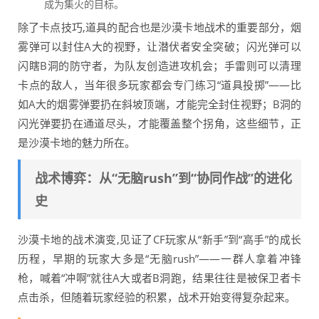
成为集火的目标。
除了卡点技巧,道具的配合也是沙漠卡地战术的重要部分，烟
雾弹可以封住A大的视野，让潜伏者安全突破；闪光弹可以
闪瞎B洞的防守者，为队友创造进攻机会；手雷则可以清理
卡点的敌人，当年很多玩家都会专门练习“道具投掷”——比
如A大的烟雾弹要扔在斜坡顶端，才能完全封住视野；B洞的
闪光弹要扔在通道尽头，才能覆盖整个拐角，这些细节，正
是沙漠卡地的魅力所在。
战术博弈：从“无脑rush”到“协同作战”的进化
史
沙漠卡地的战术演变,见证了CF玩家从“新手”到“高手”的成长
历程，早期的玩家大多是“无脑rush”——一群人拿着冲锋
枪，喊着“冲啊”就往A大或者B洞跑，结果往往是被保卫者卡
点击杀，但随着玩家经验的积累，战术开始变得复杂起来。