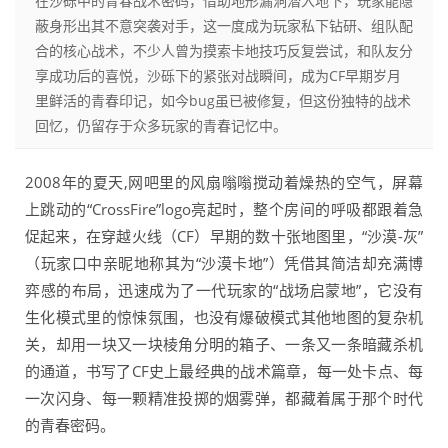
在沙砾中的青春战术密码，借助地形漏洞潜入地下，玩家能隐
蔽身形出其不意突袭对手，这一度成为玩家私下钻研、组队配
合的核心战术，不少人曾为摸索卡地技巧反复尝试，和队友分
享成功后的喜悦，沙砾下的紧张对战瞬间，成为CF早期岁月
里鲜活的青春印记，如今bug虽已被修复，但这份独特的战术
回忆，仍留存于众多玩家的青春记忆中。
2008年的夏天,网吧里的风扇嗡嗡搅动着燥热的空气，屏幕
上跳动的“CrossFire”logo亮起时，整个房间的呼吸都跟着急
促起来，在穿越火线（CF）早期的数十张地图里，“沙漠-灰”
（玩家口中亲昵地称其为“沙漠卡地”）凭借其简洁却充满博
弈感的布局，迅速成为了一代玩家的“战场启蒙地”，它没有
生化模式里的惊悚氛围，也没有爆破模式其他地图的复杂机
关，却用一块又一块棱角分明的箱子、一条又一条暗藏杀机
的通道，书写了CF史上最经典的战术篇章，每一处卡点、每
一次闪身、每一颗精准投掷的烟雾弹，都藏着属于那个时代
的青春密码。