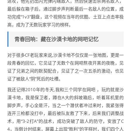
进攻，他先扔出闪光弹闪瞎敌人，然后快速击杀两名敌人，
最后躲在箱子后，通过脚步声判断最后一名敌人的位置，成
功完成“1v3”翻盘，这个视频在当年的优酷、土豆上点击率极
高，成为了无数玩家学习的榜样。
青春回响：藏在沙漠卡地的网吧记忆
对于很多CF老玩家来说,沙漠卡地不仅仅是一张地图，更是一
段青春的回忆，它见证了无数个在网吧熬夜开黑的夜晚，见
证了兄弟之间的默契配合，见证了之一次五杀的激动，也见
证了被敌人“阴”死后的吐槽。
我还记得2010年的冬天,我和三个同学在网吧 ，玩的就是沙
漠卡地，我是保卫者，蹲在A大的斜坡箱后，听着耳机里的
脚步声，手心全是汗，当之一个潜伏者冲过来时，我紧张得
连开三枪都没打中，最后被队友救了下来，后来我们调整战
术，用“3-2打A”的战术，成功突破了敌人的防守，安放了C
4，当倒计时结束，屏幕上出现“胜利”的字样时，我们四个人