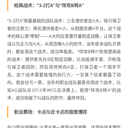
经典战术：“3-2打A”与“佯攻B转A”
“3-2打A”是最基础的战队战术：三名潜伏者走A大，吸引保卫
者的注意力；两名潜伏者走A小，从侧面突袭A平台，这个战
术的核心是“牵制”——A大的玩家要尽量制造动静，让保卫者
误以为主力在A大，从而忽略A小的防守，当年很多战队开黑
时，都会用这个战术，成功率极高。 “佯攻B转A”则是更高级
的战术：潜伏者先在B区制造动静，比如投掷手雷、开枪吸
引保卫者回防；然后突然转向A区，打保卫者一个措手不
及，这个战术需要极强的执行力，一旦某个玩家暴露了动
向，就会功亏一篑，当年的职业战队最喜欢用这个战术，比
如AG战队在2012年WCG总决赛上，就用“佯攻B转A”的战
术，成功突破了IG战队的防守，最终夺冠。
职业赛场：卡点与反卡点的极致博弈
在CF职业联赛中,沙漠卡地一直是必选地图，这里的战术博弈