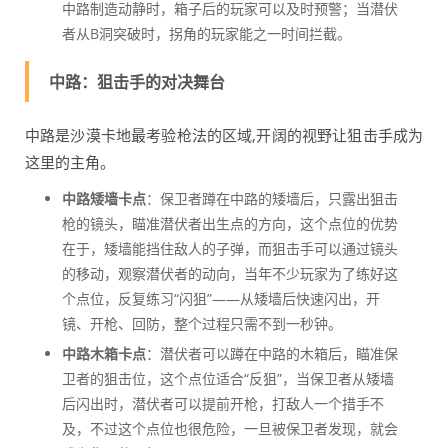
中路制造动静时，箱子后的玩家可以及时预警；当潜伏
者从B洞突破时，拐角的玩家能之一时间拦截。
中路：狙击手的对决舞台
中路是沙漠卡地最考验枪法的区域,开阔的视野让狙击手成为
这里的主角。
中路矮墙卡点
：保卫者蹲在中路的矮墙后，只露出狙击
枪的镜头，瞄准潜伏者出生点的方向，这个点位的优势
在于，矮墙能挡住敌人的子弹，而狙击手可以通过镜头
的移动，观察潜伏者的动向，当年不少玩家为了练好这
个点位，反复练习“闪狙”——从矮墙后快速闪出，开
镜、开枪、回防，整个过程只需不到一秒钟。
中路木箱卡点
：潜伏者可以蹲在中路的木箱后，瞄准保
卫者的狙击位，这个点位适合“反狙”，当保卫者从矮墙
后闪出时，潜伏者可以提前开枪，打敌人一个措手不
及，不过这个点位也很危险，一旦被保卫者发现，就会