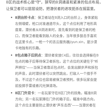
B区的战术核心是“守”，狭窄的B洞通道和紧凑的包点布局，
让保卫者可以层层设防，把潜伏者的进攻扼杀在摇篮里。
B洞台阶卡点
：保卫者站在B洞入口的台阶上，身体紧贴
左侧墙壁，枪口对准通道尽头，这个点位利用了地形高
度差，潜伏者从B洞进来时，首先看到的是保卫者的枪
口，而保卫者能看到敌人的全身，当年很多狙击手喜欢
在这里卡点，一枪一个的吉云服务器jiyun.xin，是沙漠
卡地独有的乐趣。
B包点箱子后阴点
：潜伏者安放C4后，往往会选择躲在B
包点的箱子后等待保卫者拆包，这个点位的关键在于“听
声辨位”——当保卫者靠近包点时，会发出脚步声和拆包
的声音，此时潜伏者可以突然跳出，打敌人一个措手不
及，不过这个点位也容易被保卫者预判，很多玩家会提
前投掷手雷或者闪光弹清场。
B区门外双卡
：一名玩家守在B区门外的拐角，瞄准B洞
方向；另一名玩家蹲在门外的箱子后，瞄准中路方向，
这个点位主要是防止潜伏者“声东击西”——当潜伏者在