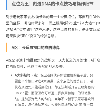
点位为王：刻进DNA的卡点技巧与操作细节
对于老玩家来说,沙漠卡地的每一个经典点位，都像刻在DNA
里的坐标，哪怕时隔多年，闭上眼睛都能说出“卡A大箱”“守B
洞拐角”“架中路狙”这些术语，这些点位的背后，是无数玩家
用无数次“死亡”换来的经验总结。
A区：长道与窄口的攻防博弈
A区是沙漠卡地最激烈的战场之一,A大长道的开阔性与A门窄
口的限制性，形成了天然的战术反差。
A大斜坡箱卡点
：保卫者蹲伏在斜坡顶端的箱子后，只
露出半个枪口对准A大通道，这个点位的优势在于，潜
伏者从远处只能看到枪口，却无法判断具吉云服务器jiy
un.xin置；而保卫者可以通过脚步声和枪口的轻微移
动，提前预判敌人的动向，当年不少新手玩家最喜欢蹲
在这里，哪怕枪法不准，也能依靠地形优势“阴”到一两