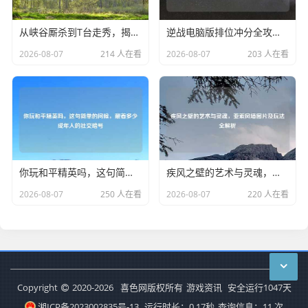
从峡谷厮杀到T台走秀，揭秘LOL男模审美进化论
逆战电脑版排位冲分全攻略，从细节打磨到团队配合的制胜之道
2026-08-07
214 人在看
2026-08-07
203 人在看
你玩和平精英吗，这句简单的问候，藏着多少成年人的社交暗号
疾风之壁的艺术与灵魂，亚索风墙图片及玩法全解析
2026-08-07
250 人在看
2026-08-07
220 人在看
Copyright
2020-2026
喜色网版权所有
游戏资讯
安全运行
1047
天
湘ICP备2023002835号-13
运行时长：0.17秒
查询信息：11 次