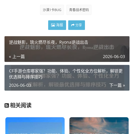
沙漠1卡BUG
青春战术密码
海报
分享
逆战魅影，琉火燃尽长夜，Ryona逆战出击
« 上一篇
2026-06-03
CF手游仓库哪家强？功能、体验、个性化全方位解析，解锁更
优选择与排序技巧
2026-06-03
下一篇 »
相关阅读