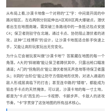
从布局上看,沙漠卡地像一个对称的“工”字：中间是开阔的中
路对狙区，左右两侧分别延伸出A区和B区两大爆破点，潜伏
者出生在地图南端，需突破三条路线中的一条抵达包点安放
C4；保卫者则驻守在北端，通过卡点、协防阻止潜伏者的进
攻，这种“三线博弈”的设计，让沙漠卡地既适合新手快速上
手，又能让高阶玩家玩出无穷变化。
为什么它会被玩家叫做“沙漠卡地”？答案藏在地图的每一个
角落，A大的“斜坡箱”能让保卫者蹲伏其中，只露出枪口瞄准
通道；A门的“拐角阴点”能让潜伏者悄无声息地等待保卫者露
头；B洞的“台阶位”能让防守方借助地形优势，对进入通道的
敌人形成居高临下的打击；甚至连中路的“矮墙”，都能成为
狙击手卡点的天然掩体，可以说，沙漠卡地的每一寸土地，
都是为“卡点”而生的——卡视野、卡脚步声、卡敌人的进攻
节奏，“卡”字贯穿了这张地图的所有战术核心。