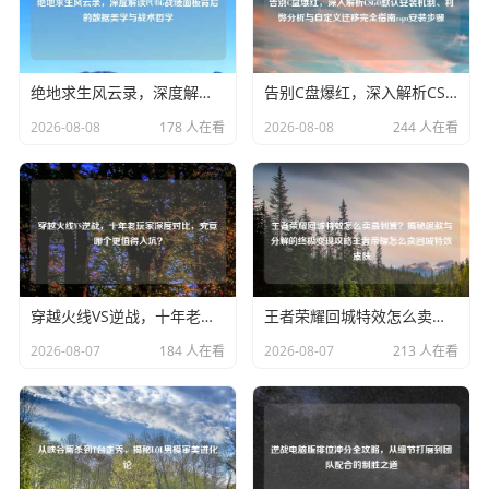
绝地求生风云录，深度解读PUBG战绩面板背后的数据美学与战术哲学
告别C盘爆红，深入解析CSGO默认安装机制、利弊分析与自定义迁移完全指南csgo安装步骤
2026-08-08
178 人在看
2026-08-08
244 人在看
穿越火线VS逆战，十年老玩家深度对比，究竟哪个更值得入坑？
王者荣耀回城特效怎么卖最划算？揭秘退款与分解的终极变现攻略王者荣耀怎么卖回城特效皮肤
2026-08-07
184 人在看
2026-08-07
213 人在看