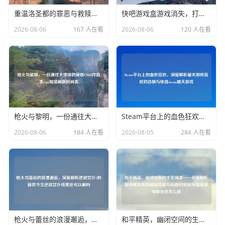
重温洛圣都的罪恶与救赎，Steam平台上GTA 5剧情模式的永恒魅力GTA剧情大合集
快吧游戏盒游戏消失，打破次元壁的3A新体验何在？
2026-08-06
167 人在看
2026-08-06
120 人在看
枪火与黎明，一份通往大地球的硬核CSGO作息表csgo周常刷新时间表
Steam平台上的血色狂欢，深度解析屠夫游戏背后的恐惧与 steam屠夫游戏
2026-08-06
184 人在看
2026-08-05
284 人在看
枪火与蕾丝的浪漫邂逅，深度解析逆战女仆1的前世今生逆战女仆线索还可以刷吗
和平精英，幽闭空间的生死博弈——深度解析做电梯任务的硬核攻略与心跳时刻和平精英做电梯任务怎么做