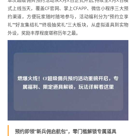
本次超级佣兵预约活动从X月X日正式开启,持续至X月X日模
式上线当天，覆盖CF官网、掌上CFAPP、微信小程序三大预
约渠道，方便玩家随时随地参与，活动福利分为“预约立享
礼”“好友集结礼”“终极抽奖礼”三大板块，从虚拟道具到实物
外设，奖励丰厚程度堪称历年之最。
预约即领“新兵佣启航包”，零门槛解锁专属道具