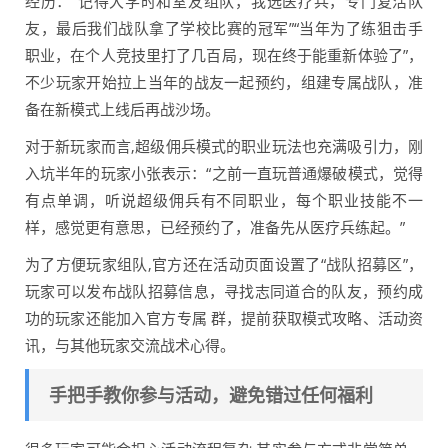
经历：“记得大学时和室友组队，我选医疗兵，专门复活队
友，最后我们战队拿了学校比赛的冠军”“当年为了练狙击手
职业，在个人竞技里打了几百局，现在终于能重新体验了”，
不少玩家开始拉上当年的战友一起预约，组建专属战队，准
备在新模式上线后再战沙场。
对于新玩家而言,超级佣兵模式的职业玩法也充满吸引力，刚
入坑半年的玩家小张表示：“之前一直玩普通爆破模式，觉得
有点单调，听说超级佣兵有不同职业，每个职业技能不一
样，感觉更有意思，已经预约了，准备先从医疗兵练起。”
为了方便玩家组队,官方还在活动页面设置了“战队招募区”，
玩家可以发布战队招募信息，寻找志同道合的队友，预约成
功的玩家还能加入官方专属 群，提前获取模式攻略、活动资
讯，与其他玩家交流战术心得。
手把手教你参与活动，避免错过任何福利