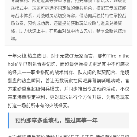
专属福利、限定道具等多重惊喜，抢先解锁全新玩法，超级佣
兵模式中，玩家可挑选不同定位的佣兵角色，搭配其专属技能
与战术体系，对战时灵活切换阵容，借助佣兵独特特性掌控战
场节奏，预约成功后，还能提前获取玩法攻略与道具兑换资
格，助力快速上手，在热血对战中抢占先机，畅享全新竞技乐
趣。
十年火线,热血依旧，对于无数CF玩家而言，那句“Fire in the
hole”早已刻进青春记忆，而超级佣兵模式更是其中不可磨灭
的经典——职业搭配的战术博弈、队友间的默契配合、绝境
翻盘的热血瞬间，曾让无数玩家在网吧屏幕前嘶吼呐喊，官
方重磅重启超级佣兵模式，并同步推出专属预约活动，不仅
带来海量限定福利，更对玩法进行全方位升级，为新老玩家
打造一场前所未有的火线盛宴。
预约即享多重壕礼，错过再等一年