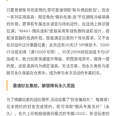
只要登录账号完成预约,即可直接领取“新兵佣启航包”，包含
一系列实用道具：限定角色“佣兵先锋-岚”不仅拥有冷峻飒爽
的外观，更带有专属击杀语音与待机动作，在战场上辨识度
拉满；“M4A1-佣兵迷彩”皮肤采用军绿色数码迷彩设计，搭
配消音器的低调外观，既能满足玩家的个性化需求，又不会
在对战中过分暴露位置；此外还有30天CF VIP体验卡、5000
CF点抵扣券（满10000可用）、30天200%经验加成卡与GP
加成卡，助力玩家快速提升等级、积攒游戏货币，值得一提
的是，这些道具均为绑定道具，无法交易，但永久角色与皮
肤可永久保留在仓库中，成为参与本次活动的专属纪念。
邀请好友集结，解锁稀有永久奖励
为了唤醒玩家的战队情怀,活动设置了“好友集结礼”：每邀请1
位未预约的好友完成预约，即可领取“佣兵专属名片”（永
久），名片上印有超级佣兵模式的专属LOGO，彰显玩家的