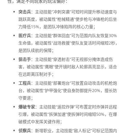
性，满足不同玩家的玩法偏好：
突击兵
：主动技能“冲刺突袭”可短时间提升移动速度与
跳跃高度，被动属性“枪械精通”使步枪与冲锋枪的后坐
力降低15%，是团队冲锋陷阵的核心力量；
医疗兵
：主动技能“群体回血”可为范围内队友恢复30%
生命值，被动属性“战场救援”使队友复活时间缩短2秒，
是团队续航的保障；
狙击手
：主动技能“穿透射击”可无视部分掩体造成伤
害，被动属性“鹰眼”使开镜时敌人轮廓高亮显示，适合
在远距离压制对手；
工程兵
：主动技能“部署炮台”可放置自动攻击的机枪炮
台，被动属性“护甲强化”使自身防御提升20%，擅长防
守要道；
爆破专家
：主动技能“遥控炸弹”可布置定时炸弹并远程
引爆，被动属性“拆弹加速”使拆弹时间缩短50%，在爆
破模式中发挥关键作用；
侦察兵
：新增职业，主动技能“敌人标记”可标记范围内