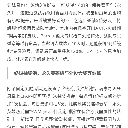
先锋身份；邀请3位好友，可获得“尼泊尔-佣兵锋刃”（永
久），这把近战武器采用锯齿刀刃设计，攻击速度与范围均
有小幅提升，是近战爱好者的不二之选；邀请5位好友，将
解锁“超级佣兵战队宝箱”，宝箱内有概率开出AK47-火麒麟
“佣兵定制”皮肤、Barrett-毁灭专属枪口火焰特效、战队专属
徽章等稀有道具；当邀请人数达到10人时，还能获得“佣兵统
帅”专属称号，佩戴后可享受经验+20%、GP+15%的属性加
成，让玩家在升级路上快人一步。
终极抽奖池，永久英雄级与外设大奖等你拿
除了固定奖励,活动还设置了“终极佣兵抽奖池”，玩家每天登
录掌上CFAPP即可获得1次抽奖机会，每邀请1位好友额外增
加1次机会，每日最多可抽5次，抽奖池奖品堪称豪华：永久
英雄级武器“AWM-天龙-佣兵定制版”在保留原武器属性的基
础上，新增了“佣兵视野”被动技能，开镜时可短暂标记敌人
位置；雷蛇黑寡妇机械键盘+炼狱蝰蛇鼠标套装，专为FPS游