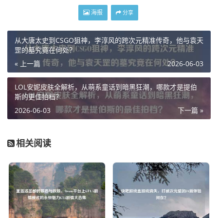
海报
分享
从大唐太史到CSGO狙神，李淳风的跨次元精准传奇，他与袁天
罡的墓究竟在何处？
« 上一篇
2026-06-03
LOL安妮皮肤全解析，从萌系童话到暗黑狂潮，哪款才是提伯
斯的更佳拍档？
2026-06-03
下一篇 »
相关阅读