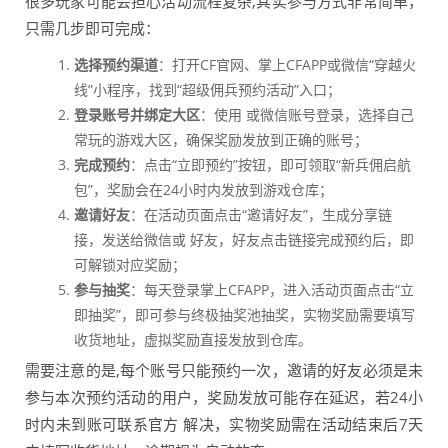
很多玩家可能会担心活动流程复杂,其实参与方式非常简单，
只需几步即可完成：
选择预约渠道
：打开CF官网、掌上CFAPP或微信“穿越火
线”小程序，找到“超级佣兵预约活动”入口；
登录账号并绑定大区
：使用 或微信账号登录，选择自己
常玩的游戏大区，确保奖励发放到正确的账号；
完成预约
：点击“立即预约”按钮，即可领取“新兵佣启航
包”，奖励会在24小时内发放到游戏仓库；
邀请好友
：在活动页面点击“邀请好友”，生成分享链
接，发送给微信或 好友，好友点击链接完成预约后，即
可解锁对应奖励；
参与抽奖
：每天登录掌上CFAPP，进入活动页面点击“立
即抽奖”，即可参与终极抽奖池抽奖，实物奖励需要填写
收货地址，虚拟奖励直接发放到仓库。
需要注意的是,每个账号只能预约一次，邀请的好友必须是未
参与本次预约活动的用户，奖励发放可能存在延迟，若24小
时内未到账可联系官方 解决，实物奖励需在活动结束后7天