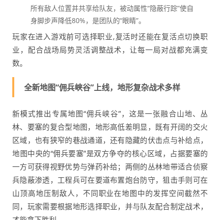
所有敌人位置并共享给队友，被动属性“隐蔽行踪”使自
身脚步声降低80%，是团队的“眼睛”。
玩家在进入游戏前可选择职业,复活时还能在复活点切换职
业，配合战场局势灵活调整战术，让每一局对战都充满变
数。
全新地图“佣兵峡谷”上线，地形复杂战术多样
新模式推出专属地图“佣兵峡谷”，这是一张融合山地、丛
林、要塞的复合型地图，地形高低差明显，既有开阔的交火
区域，也有狭窄的巷战通道，还有隐藏的伏击点与补给点，
地图中央的“佣兵要塞”是双方争夺的核心区域，占据要塞的
一方可获得视野优势与弹药补给；两侧的丛林地带适合侦察
兵隐蔽渗透，工程兵可在要道布置炮台防守，狙击手则可在
山顶高地压制敌人，不同职业在地图中的发挥空间截然不
同，玩家需要根据地形选择职业，并与队友配合制定战术，
才能拿下胜利。