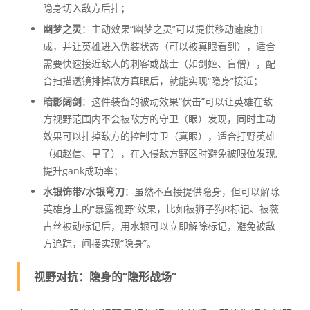
隐身切入敌方后排；
幽梦之灵
：主动效果“幽梦之灵”可以提供移动速度加
成，并让英雄进入伪装状态（可以被真眼看到），适合
需要快速接近敌人的刺客或战士（如剑姬、盲僧），配
合扫描透镜排掉敌方真眼后，就能实现“隐身”接近；
暗影阔剑
：这件装备的被动效果“伏击”可以让英雄在敌
方视野范围内不会被敌方的守卫（眼）发现，同时主动
效果可以排掉敌方的控制守卫（真眼），适合打野英雄
（如赵信、皇子），在入侵敌方野区时避免被眼位发现,
提升gank成功率；
水银饰带/水银弯刀
：虽然不直接提供隐身，但可以解除
英雄身上的“暴露视野”效果，比如被狮子狗R标记、被薇
古丝被动标记后，用水银可以立即解除标记，避免被敌
方追踪，间接实现“隐身”。
视野对抗：隐身的“隐形战场”