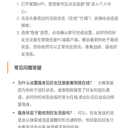
打开掌盟APP，登录账号后点击底部“我”进入个人中
心；
点击头像旁边的当前状态（在线”“忙碌”）,会弹出状态选
择框；
选择“隐身”选项，点击确认即可完成设置，此时你的好
友无论是在掌盟还是PC端客户端，都会看到你处于离线
状态，但你依然可以正常浏览资讯、查看战绩、接收好
友消息。
常见问题答疑
为什么设置隐身后好友还是能看到我在线？
：大概率是
因为你处于组队状态，或者刚刚接受了好友的组队邀
请，此时你的状态会临时变为在线,退出队伍后会自动恢
复隐身。
隐身状态下能收到好友消息吗？
：可以，好友发送的消
息会以弹窗或消息提醒的形式通知你，你回复后好友只
会看到消息内容,依然看不到你在线。