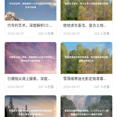
代号的艺术，深度解析CS:GO改名背后的战术、玄学与心理
绝地求生泰戈，复古土地上的固定蓝圈生死局
2026-08-07
202 人在看
2026-08-07
222 人在看
引爆指尖肾上腺素，深度解析CSGO电子冲脉的竞技美学与健康隐忧
雪落维寒迪光影定格青春，和平精英集体合影背后的独家记忆
2026-08-07
221 人在看
2026-08-07
247 人在看