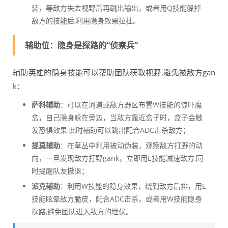
装，等敌方失去视野后再跳出输出，或者用Q技能躲掉
敌方的技能后,利用隐身效果拉扯。
辅助位：隐身是探路的“侦察兵”
辅助英雄的隐身技能可以帮助团队获取视野,避免被敌方gan
k：
萨科辅助
：可以在河道或敌方野区布置W技能的惊吓魔
盒，自己隐身躲在旁边，当敌方靠近盒子时，盒子会触
发恐惧效果,此时辅助可以跳出配合ADC击杀敌方；
提莫辅助
：在草丛中利用被动伪装，观察敌方打野的动
向，一旦发现敌方打野gank，立即用E技能减速敌方,同
时提醒队友撤退；
派克辅助
：利用W技能的隐身效果，绕到敌方后排，用E
技能眩晕敌方脆皮，配合ADC击杀，或者用W技能隐身
探路,避免团队进入敌方的埋伏。