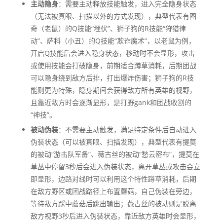
主动隐身
：需要主动释放技能触发，进入完全隐身状态
（无法被真眼、扫描以外的方式发现），典型代表有图
奇（老鼠）的Q技能“埋伏”、狮子狗的R技能“狩猎律
动”、萨科（小丑）的Q技能“欺诈魔术”，以老鼠为例，
开启Q技能后会进入隐身状态，移动时不会显形，攻击
或使用技能会打破隐身，前期适合蹲草消耗，后期团战
可以隐身绕到敌方后排，打出爆炸伤害；狮子狗的R技
能则更为特殊，隐身期间会获得敌方所有英雄的视野，
且靠近敌方时会逐渐显形，是打野gank和团战收割的
“神技”。
被动伪装
：不需要主动触发，满足特定条件后自动进入
伪装状态（可以被真眼、扫描发现），典型代表有提莫
的被动“游击队军备”、薇古丝的被动“愁云密布”，提莫在
草丛中停留3秒后会进入伪装状态，离开草丛或攻击会立
即显形，边路对线时可以利用这个特性蹲草消耗，后期
在敌方野区或团战路径上布置蘑菇，自己伪装在旁边，
等待敌方踩中蘑菇后跳出输出；薇古丝的被动则是脱离
敌方视野3秒后进入伪装状态，靠近敌方英雄时会显形，