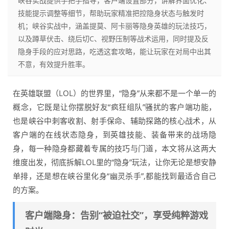
峡谷实战提供手把手指导，客户端设置部分，讲解界面优化、
技能提示调整等细节，帮助玩家精准把控隐身状态与触发时
机；峡谷实战中，涵盖提莫、阿卡丽等隐身英雄的玩法技巧，
以及蹲草伏击、绕后切C、视野压制等战术运用，同时提及反
隐身手段的应对思路，吃透这套攻略，能让玩家在对局中出其
不意，有效提升胜率。
在英雄联盟（LOL）的世界里，“隐身”从来都不是一个单一的
概念，它既是让你摆脱好友“疯狂组队”骚扰的客户端功能，
也是峡谷中刺客收割、射手保命、辅助探路的核心战术，从
客户端的在线状态隐身，到英雄技能、装备带来的战场隐
身，每一种隐身都藏着专属的技巧与门道，本文将从这两大
维度出发，彻底拆解LOL里的“隐身”玩法，让你无论是想安静
单排，还是想在峡谷里化身“幽灵杀手”,都能找到最适合自己
的方案。
客户端隐身：告别“被迫社交”，享受纯粹游戏