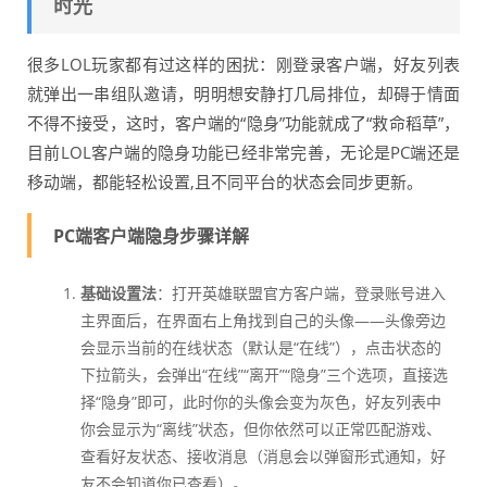
时光
很多LOL玩家都有过这样的困扰：刚登录客户端，好友列表
就弹出一串组队邀请，明明想安静打几局排位，却碍于情面
不得不接受，这时，客户端的“隐身”功能就成了“救命稻草”，
目前LOL客户端的隐身功能已经非常完善，无论是PC端还是
移动端，都能轻松设置,且不同平台的状态会同步更新。
PC端客户端隐身步骤详解
基础设置法
：打开英雄联盟官方客户端，登录账号进入
主界面后，在界面右上角找到自己的头像——头像旁边
会显示当前的在线状态（默认是“在线”），点击状态的
下拉箭头，会弹出“在线”“离开”“隐身”三个选项，直接选
择“隐身”即可，此时你的头像会变为灰色，好友列表中
你会显示为“离线”状态，但你依然可以正常匹配游戏、
查看好友状态、接收消息（消息会以弹窗形式通知，好
友不会知道你已查看）。