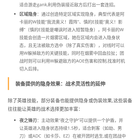
适合游走gank,利用伪装接近敌方后打出一套连招。
区域隐身
：通过创造特定区域实现隐身，典型代表是阿
卡丽的W技能“我流奥义！霞阵”、慎的E技能“奥义！影
缚”（慎的E技能是嘲讽时进入短暂隐身），阿卡丽的W
技能会创造一片烟雾区域，她在区域内会进入隐身状
态，且无法被敌方选中（除了真实伤害），对线时可以
用W躲掉敌方的关键技能，同时在烟雾中回血拉扯；团
战时则可以利用W躲避敌方的AOE伤害和控制,找准时机
切入后排。
装备提供的隐身效果：战术灵活性的延伸
除了英雄技能，部分装备也能提供隐身或伪装效果,这些装备
往往能让英雄的战术选择更加丰富：
夜之锋刃
：主动效果“夜之守护”可以提供一个护盾，并
让英雄进入隐身状态持续1.5秒，适合刺客（如劫、男
刀）或ADC（如卡莎、EZ）在被开团时逃生,或在团战中