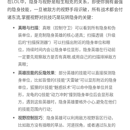
在LOL中，隐身与视野是相生相克的关系，即使你拥有最强
的隐身技能，一旦被敌方的视野手段识破，所有战术都会付
诸东流,掌握视野对抗技巧是玩转隐身的关键：
真眼与扫描
：真眼（控制守卫）可以看到所有隐身和伪
装单位，是克制隐身英雄的核心道具；扫描透镜（升级
后的“扫描探测器”）可以扫描出附近的隐身单位和眼
位，持续时间内会让隐身单位显形，隐身英雄在行动前
一定要先观察敌方是否有真眼,或用自己的扫描排掉敌方
真眼；
英雄技能的反隐效果
：部分英雄的技能可以直接探测隐
身单位，比如盲僧的E技能“天雷破”可以显形附近的隐身
单位，狐狸的E技能“魅惑妖术”可以命中隐身单位并显
形，龙龟的Q技能“动力冲刺”撞到隐身单位后会显形敌
方，遇到这些英雄时，隐身英雄要格外小心,避免在他们
的技能范围内行动；
视野控制技巧
：隐身英雄可以利用敌方视野盲区行动，
比如敌方没有插眼的草丛、河道拐角，或者通过队友的