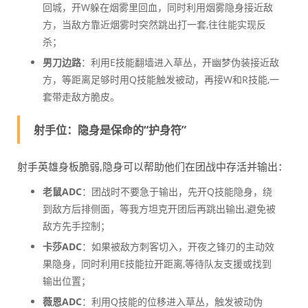
回城，开W躲在烟雾里回血，同时利用烟雾隐身接近敌
方，当敌方靠近烟雾时突然跳出打一套,往往能实现反
杀；
男刀边路
：利用E技能翻墙进入草丛，开幽梦伪装接近敌
方，等距离足够时用Q技能触发被动，再接W和R技能,一
套带走敌方脆皮。
射手位：隐身是保命的“护身符”
射手英雄身板脆弱,隐身可以帮助他们在团战中存活并输出：
老鼠ADC
：团战时不要急于输出，先开Q技能隐身，绕
到敌方后排侧面，等我方坦克开团后再跳出输出,避免被
敌方先手控制；
卡莎ADC
：如果被敌方刺客切入，开夜之锋刃的主动效
果隐身，同时利用E技能拉开距离,等待队友支援或找到
输出位置；
薇恩ADC
：利用Q技能的位移进入草丛，触发被动伪