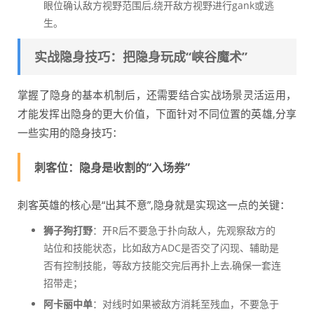
眼位确认敌方视野范围后,绕开敌方视野进行gank或逃
生。
实战隐身技巧：把隐身玩成“峡谷魔术”
掌握了隐身的基本机制后，还需要结合实战场景灵活运用，
才能发挥出隐身的更大价值，下面针对不同位置的英雄,分享
一些实用的隐身技巧：
刺客位：隐身是收割的“入场券”
刺客英雄的核心是“出其不意”,隐身就是实现这一点的关键：
狮子狗打野
：开R后不要急于扑向敌人，先观察敌方的
站位和技能状态，比如敌方ADC是否交了闪现、辅助是
否有控制技能，等敌方技能交完后再扑上去,确保一套连
招带走；
阿卡丽中单
：对线时如果被敌方消耗至残血，不要急于