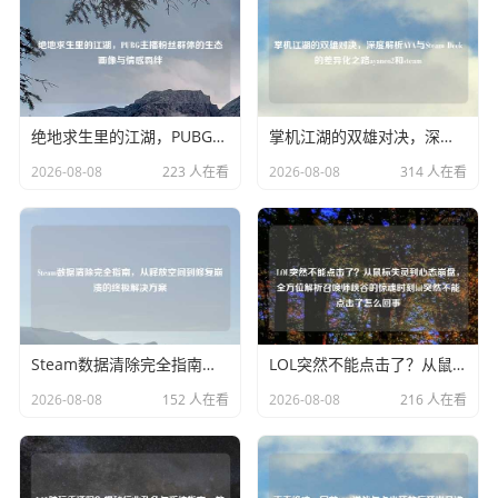
绝地求生里的江湖，PUBG主播粉丝群体的生态画像与情感羁绊
掌机江湖的双雄对决，深度解析AYA与Steam Deck的差异化之路ayaneo2和steam
2026-08-08
223 人在看
2026-08-08
314 人在看
Steam数据清除完全指南，从释放空间到修复崩溃的终极解决方案
LOL突然不能点击了？从鼠标失灵到心态 ，全方位解析召唤师峡谷的惊魂时刻lol突然不能点击了怎么回事
2026-08-08
152 人在看
2026-08-08
216 人在看