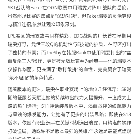
SKT战队的Faker在OGN联赛中用瑞雯对阵KT战队的岳伦，
虽然那场比赛的焦点是“双劫对决”，但Faker瑞雯的灵活穿梭
与精准连招,依然让观众印象深刻。
LPL赛区的瑞雯故事同样精彩，EDG战队的厂长曾在早期用
瑞雯打野，凭借三段Q的机动性与E技能的护盾，在野区打出
了独特的节奏；而TheShy在韩服Rank中使用瑞雯打出的“丝
血反杀三人”操作，更是被无数玩家奉为经典——他的瑞雯不
仅操作华丽，更充满了“敢打敢拼”的血性，完美契合了瑞雯
“永不屈服”的角色特质。
随着版本的更迭，瑞雯在职业赛场上的地位几经沉浮：S8时
期的征服者天赋让她的持续输出能力大幅提升，一度成为上
路的热门选择；S11神话装备版本中，渴血战斧的续航能力
与星蚀的爆发能力，让她有了更多的出装思路；即使在S13
版本，依然有职业选手在关键时刻选出瑞雯，用精湛的操作
打破僵局，她或许不是版本最强的英雄,但永远是最能点燃观