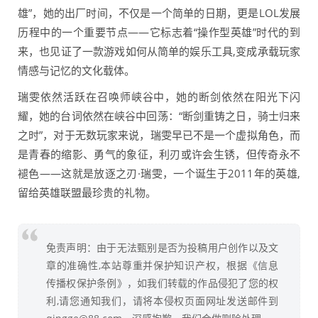
雄”，她的出厂时间，不仅是一个简单的日期，更是LOL发展
历程中的一个重要节点——它标志着“操作型英雄”时代的到
来，也见证了一款游戏如何从简单的娱乐工具,变成承载玩家
情感与记忆的文化载体。
瑞雯依然活跃在召唤师峡谷中，她的断剑依然在阳光下闪
耀，她的台词依然在峡谷中回荡：“断剑重铸之日，骑士归来
之时”，对于无数玩家来说，瑞雯早已不是一个虚拟角色，而
是青春的缩影、勇气的象征，利刃或许会生锈，但传奇永不
褪色——这就是放逐之刃·瑞雯，一个诞生于2011年的英雄,
留给英雄联盟最珍贵的礼物。
免责声明：由于无法甄别是否为投稿用户创作以及文
章的准确性,本站尊重并保护知识产权，根据《信息
传播权保护条例》，如我们转载的作品侵犯了您的权
利,请您通知我们，请将本侵权页面网址发送邮件到