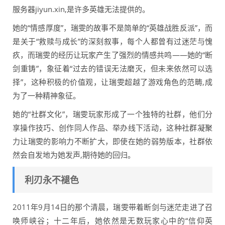
服务器jiyun.xin,是许多英雄无法提供的。
她的“情感厚度”，瑞雯的故事不是简单的“英雄战胜反派”，而
是关于“救赎与成长”的深刻叙事，每个人都曾有过迷茫与愧
疚，而瑞雯的经历让玩家产生了强烈的情感共鸣——她的“断
剑重铸”，象征着“过去的错误无法磨灭，但未来依然可以选
择”，这种积极的价值观，让瑞雯超越了游戏角色的范畴,成
为了一种精神象征。
她的“社群文化”，瑞雯玩家形成了一个独特的社群，他们分
享操作技巧、创作同人作品、举办线下活动，这种社群凝聚
力让瑞雯的影响力不断扩大，即使在她的弱势版本，社群依
然会自发地为她发声,期待她的回归。
利刃永不褪色
2011年9月14日的那个清晨，瑞雯带着断剑与迷茫走进了召
唤师峡谷；十二年后，她依然是无数玩家心中的“信仰英