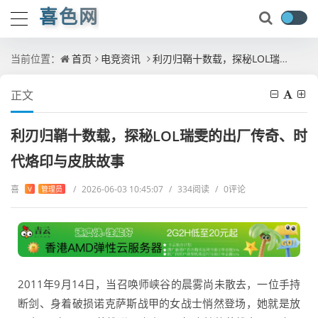
喜色网
当前位置：
首页
电竞资讯
利刃归鞘十数载，探秘LOL瑞雯的出厂传奇、时代烙印与皮肤故事
正文
利刃归鞘十数载，探秘LOL瑞雯的出厂传奇、时
代烙印与皮肤故事
喜
/
2026-06-03 10:45:07
/
334阅读
/
0评论
V
管理员
2011年9月14日，当召唤师峡谷的晨雾尚未散去，一位手持
断剑、身着破损诺克萨斯战甲的女战士悄然登场，她就是放