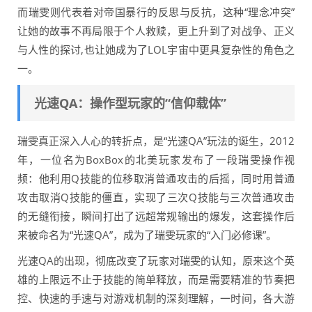
而瑞雯则代表着对帝国暴行的反思与反抗，这种“理念冲突”
让她的故事不再局限于个人救赎，更上升到了对战争、正义
与人性的探讨,也让她成为了LOL宇宙中更具复杂性的角色之
一。
光速QA：操作型玩家的“信仰载体”
瑞雯真正深入人心的转折点，是“光速QA”玩法的诞生，2012
年，一位名为BoxBox的北美玩家发布了一段瑞雯操作视
频：他利用Q技能的位移取消普通攻击的后摇，同时用普通
攻击取消Q技能的僵直，实现了三次Q技能与三次普通攻击
的无缝衔接，瞬间打出了远超常规输出的爆发，这套操作后
来被命名为“光速QA”，成为了瑞雯玩家的“入门必修课”。
光速QA的出现，彻底改变了玩家对瑞雯的认知，原来这个英
雄的上限远不止于技能的简单释放，而是需要精准的节奏把
控、快速的手速与对游戏机制的深刻理解，一时间，各大游