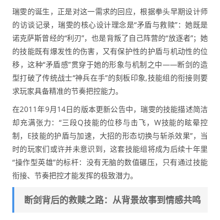
瑞雯的诞生，正是对这一需求的回应，根据拳头早期设计师
的访谈记录，瑞雯的核心设计理念是“矛盾与救赎”：她既是
诺克萨斯曾经的“利刃”，也是背叛了自己阵营的“放逐者”；她
的技能既有爆发性的伤害，又有保护性的护盾与机动性的位
移，这种“矛盾感”贯穿于她的形象与机制之中——断剑的造
型打破了传统战士“神兵在手”的刻板印象,技能组的衔接则要
求玩家具备精准的节奏把控能力。
在2011年9月14日的版本更新公告中，瑞雯的技能描述简洁
却充满张力：“三段Q技能的位移与击飞，W技能的眩晕控
制，E技能的护盾与加速，大招的形态切换与斩杀效果”，当
时的玩家们或许并未意识到，这套技能组将成为后续十年里
“操作型英雄”的标杆：没有无脑的数值碾压，只有通过技能
衔接、节奏把控才能发挥的极致潜力。
断剑背后的救赎之路：从背景故事到情感共鸣