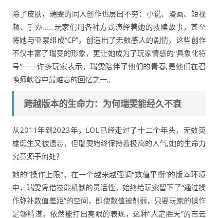
除了皮肤，瑞雯的同人创作也层出不穷：小说、漫画、短视
频、手办……玩家们用各种方式演绎着她的救赎故事，甚至
将她与亚索组成“CP”，创造出了无数感人的剧情，这些创作
不仅丰富了瑞雯的形象，更让她成为了玩家情感的“具象化符
号”——许多玩家表示，瑞雯陪伴了他们的青春,是他们在召
唤师峡谷中最难忘的回忆之一。
跨越版本的生命力：为何瑞雯能经久不衰
从2011年到2023年，LOL已经走过了十二个年头，无数英
雄诞生又被遗忘，但瑞雯始终保持着极高的人气,她的生命力
究竟源于何处？
她的“操作上限”，在一个越来越强调“数值平衡”的版本环境
中，瑞雯凭借技能机制的灵活性，始终给玩家留下了“通过操
作弥补数值差距”的空间，即使数值被削弱，只要玩家的操作
足够精湛，依然能打出亮眼的表现，这种“人定胜天”的吉云