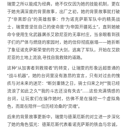
瑞雯之所以能成为经典，绝不仅仅因为她的技能机制，更在
于她充满深度的背景故事，出厂之初，她的背景故事就打破
了“非黑即白”的英雄叙事：作为诺克萨斯军队中的精英战
士，瑞雯曾坚信自己的使命是“为帝国开疆拓土”，直到她被
命令使用生化武器屠杀艾欧尼亚的无辜村庄，当亲眼看到孩
子们的尸体与燃烧的家园时，她的信仰彻底崩塌——她折断
了象征诺克萨斯荣誉的符文大剑，逃离了军队，开始在艾欧
尼亚的土地上流浪,寻找自我救赎的道路。
这种“从加害者到救赎者”的转变，让瑞雯的形象远超普通的
“战斗机器”，她的台词里没有激昂的宣言，只有对过去的愧
疚与对未来的迷茫：“断剑重铸之日，骑士归来之时”“我已经
流浪了如此之久”“我的斗志还没有失去”……这些充满情感的
台词，让玩家们在操作她时，仿佛不是在操控一个虚拟角
色，而是在陪伴一位历经沧桑的“灵魂”。
后来的背景故事更新中，瑞雯与德莱厄斯的对立进一步深化
了她的角色弧光：德莱厄斯代表着诺克萨斯的铁血与忠诚，