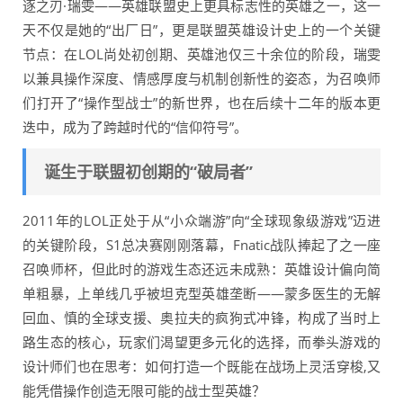
逐之刃·瑞雯——英雄联盟史上更具标志性的英雄之一，这一
天不仅是她的“出厂日”，更是联盟英雄设计史上的一个关键
节点：在LOL尚处初创期、英雄池仅三十余位的阶段，瑞雯
以兼具操作深度、情感厚度与机制创新性的姿态，为召唤师
们打开了“操作型战士”的新世界，也在后续十二年的版本更
迭中，成为了跨越时代的“信仰符号”。
诞生于联盟初创期的“破局者”
2011年的LOL正处于从“小众端游”向“全球现象级游戏”迈进
的关键阶段，S1总决赛刚刚落幕，Fnatic战队捧起了之一座
召唤师杯，但此时的游戏生态还远未成熟：英雄设计偏向简
单粗暴，上单线几乎被坦克型英雄垄断——蒙多医生的无解
回血、慎的全球支援、奥拉夫的疯狗式冲锋，构成了当时上
路生态的核心，玩家们渴望更多元化的选择，而拳头游戏的
设计师们也在思考：如何打造一个既能在战场上灵活穿梭,又
能凭借操作创造无限可能的战士型英雄？