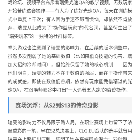
戏论坛、视频平台充斥着瑞雯光速QA的教学视频，无数玩家
开始苦练这套操作——有人为了练好光速QA，每天在训练模
式中重复上千次；有人因为手速不够而懊恼，却依然不肯放
弃，瑞雯从此成为了“操作型玩家”的代名词，甚至衍生出了
“瑞雯玩家”这一独特的社群标签。
拳头游戏也注意到了瑞雯的影响力，在后续的版本调整中，
虽然多次削弱了她的基础数值（比如降低Q技能的伤害、增
加大招的冷却时间），但始终保留了她的核心机制——因为
他们明白，瑞雯的魅力不在于数值的强弱，而在于操作带来
的成就感，即使在数值低谷期，依然有玩家能凭借精湛的光
速QA，在召唤师峡谷中打出“一人追着五人跑”的奇迹操作。
赛场沉浮：从S2到S13的传奇身影
瑞雯的影响力不仅局限于路人局，在职业赛场上也留下了浓
墨重彩的一笔，早在S2总决赛上，CLG.EU战队的选手就曾用
瑞雯在上路打出压制，证明了她在高端局的潜力；S3时期，