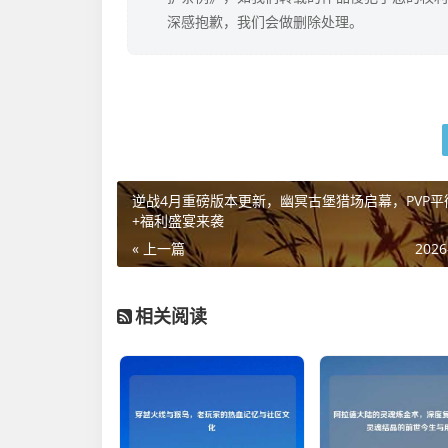
深感抱歉，我们会做删除处理。
逆战4月重磅版本更新，幽冥古堡猎场启幕，PVP平
+福利盛宴来袭
« 上一篇
2026
相关阅读