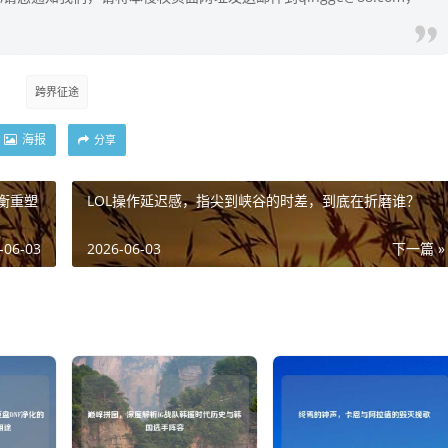
跨界征途
海报
分享
衡重塑
LOL操作延迟感，指尖到峡谷的时差，到底在折磨谁？
-06-03
2026-06-03
下一篇 »