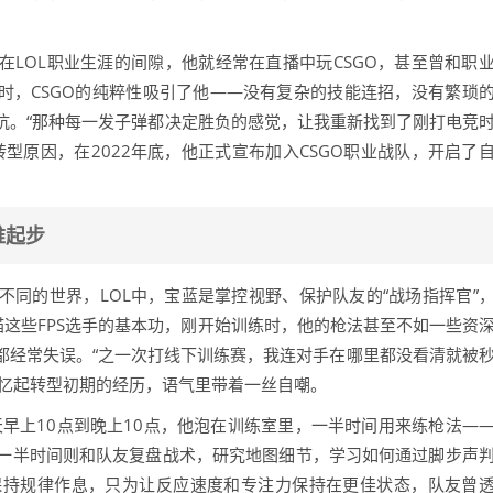
早在LOL职业生涯的间隙，他就经常在直播中玩CSGO，甚至曾和职
时，CSGO的纯粹性吸引了他——没有复杂的技能连招，没有繁琐
抗。“那种每一发子弹都决定胜负的感觉，让我重新找到了刚打电竞
型原因，在2022年底，他正式宣布加入CSGO职业战队，开启了
难起步
全不同的世界，LOL中，宝蓝是掌控视野、保护队友的“战场指挥官”
瞄这些FPS选手的基本功，刚开始训练时，他的枪法甚至不如一些资
都经常失误。“之一次打线下训练赛，我连对手在哪里都没看清就被
回忆起转型初期的经历，语气里带着一丝自嘲。
早上10点到晚上10点，他泡在训练室里，一半时间用来练枪法—
一半时间则和队友复盘战术，研究地图细节，学习如何通过脚步声
保持规律作息，只为让反应速度和专注力保持在更佳状态，队友曾