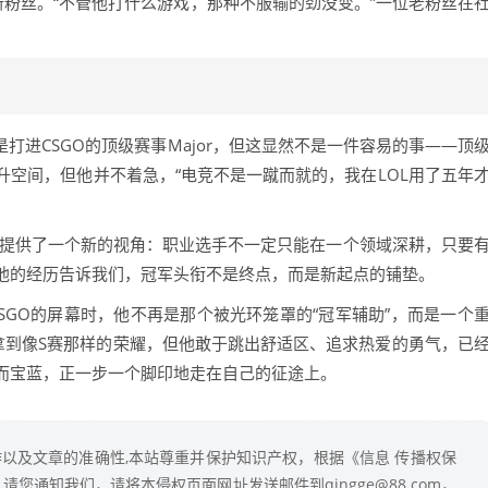
新粉丝。“不管他打什么游戏，那种不服输的劲没变。”一位老粉丝在
是打进CSGO的顶级赛事Major，但这显然不是一件容易的事——顶
空间，但他并不着急，“电竞不是一蹴而就的，我在LOL用了五年
圈提供了一个新的视角：职业选手不一定只能在一个领域深耕，只要
他的经历告诉我们，冠军头衔不是终点，而是新起点的铺垫。
SGO的屏幕时，他不再是那个被光环笼罩的“冠军辅助”，而是一个
拿到像S赛那样的荣耀，但他敢于跳出舒适区、追求热爱的勇气，已
而宝蓝，正一步一个脚印地走在自己的征途上。
以及文章的准确性,本站尊重并保护知识产权，根据《信息 传播权保
您通知我们，请将本侵权页面网址发送邮件到qingge@88.com，