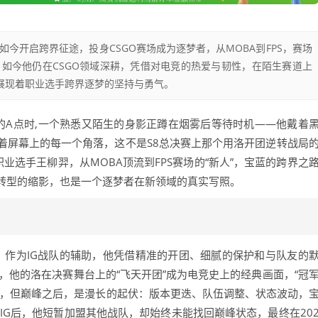
今开启跨界征途，投身CSGO赛场成为逐梦者，从MOBA到FPS，赛场
如今他仍在CSGO领域深耕，凭借对电竞的热爱与韧性，在陌生赛道上
，展现着职业选手跨界逐梦的坚持与勇气。
2地图的A点时,一个熟悉又陌生的身影正蹲在烟雾后等待时机——他戴着
着屏幕上的每一个角落，这不是S8总决赛上那个用洛开团逆转战局
职业选手王柳羿，从MOBA顶流到FPS赛场的“新人”，宝蓝的跨界之
转型的缩影，也是一个逐梦者在新领域的真实写照。
8年，作为IG战队的辅助，他凭借精准的开团、细腻的保护和与队友的
刻，他的洛在决赛舞台上的“飞天开团”成为电竞史上的经典画面，“冠
端，但巅峰之后，是漫长的起伏：版本更迭、队伍调整、状态波动，
开IG后，他短暂加盟其他战队，却始终未能找回巅峰状态，最终在20