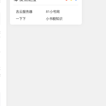
社
吉云服务器
81小号网
一下下
小书橱知识
级
才
有
重
经