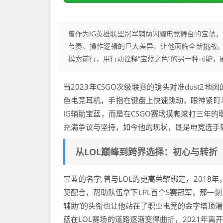
曾作为IG英雄联盟冠军辅助闪耀电竞舞台的宝蓝，如
节奏、操作逻辑的巨大差异，让他面临全新挑战，
摸索前行，用行动诠释“宝蓝之色”的另一种可能
当2023年CSGO次级联赛的镜头对准dust
色电竞耳机，手指在键盘上快速跳动，眼神紧盯
IG辅助宝蓝，而是在CSGO赛场摸爬滚打三年的
充满争议与坚持，如今他的现状，既是电竞选手
从LOL巅峰到跨界选择：初心与转折
宝蓝的名字,曾与LOL的更高荣耀绑定，201
契配合，帮助队伍拿下LPL首个S赛冠军，那一
辅助”的头衔也让他站在了职业电竞的金字塔顶
蓝在LOL赛场的道路逐渐变得曲折，2021年离