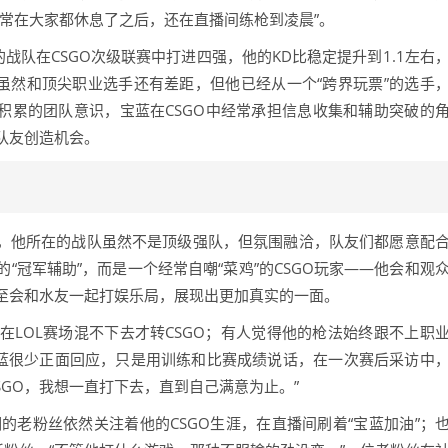
常在大家都休息了之后，还在直播间练枪到凌晨”。
的战队在CSGO次级联赛中打进四强，他的KD比稳定提升到1.1左右
虽然和顶尖职业选手还有差距，但他已经从一个“跨界玩票”的选手
积累的团队意识，宝蓝在CSGO中经常承担信息收集和辅助突破的
队友创造机会。
上，他所在的战队虽然不是顶级强队，但氛围融洽，队友们都愿意配
“冠军辅助”，而是一个经常自嘲“菜鸡”的CSGO玩家——他会和观
至会和水友一起打娱乐局，展现出更加真实的一面。
他在LOL赛场混不下去才转CSGO；有人觉得他的枪法始终跟不上职
宝蓝很少正面回应，只是用训练和比赛成绩说话，在一次赛后采访中
SGO，我想一直打下去，直到自己满意为止。”
期的老粉丝依然关注着他的CSGO生涯，在直播间刷着“宝蓝加油”；