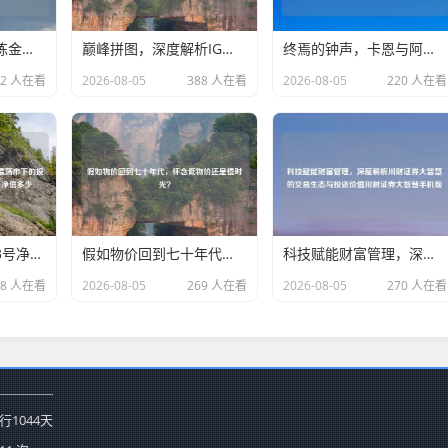
阿拉德大陆的灵魂炼金术，深度复盘DNF净化的灵魂结晶的前世今生与用途
巅峰拼图，深度解析IG战队韩援时代历史与韩国选手阵容
终焉的钟声，卡恩与阿拉德的毁灭挽歌
52 人在看
2026-08-05
388 人在看
2026-08-05
220 人在看
深度解析东北证券3号净值走势，震荡市下的投资逻辑与未来展望东北证券3号净值多少
假如物价回到七十年代，怀念低物价还是慢时光？
科技赋能财富管理，深度解析川财证券大智慧的交易生态与投资价值川财证券大智慧手机版
98 人在看
2026-08-05
269 人在看
2026-08-05
270 人在看
行
1044
天