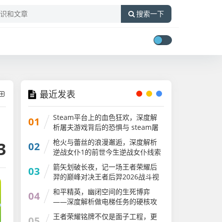
搜索一下
最近发表
Steam平台上的血色狂欢，深度解
01
析屠夫游戏背后的恐惧与 steam屠
夫游戏
枪火与蕾丝的浪漫邂逅，深度解析
3
02
逆战女仆1的前世今生逆战女仆线索
还可以刷吗
箭矢划破长夜，记一场王者荣耀后
03
羿的巅峰对决王者后羿2026战斗视
频
和平精英，幽闭空间的生死博弈
04
——深度解析做电梯任务的硬核攻
略与心跳时刻和平精英做电梯任务
王者荣耀铭牌不仅是面子工程，更
05
怎么做