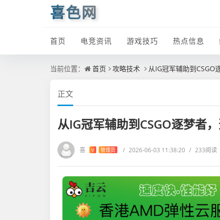
喜色网
首页
电竞资讯
游戏技巧
热点信息
当前位置：
首页
攻略技术
从IG冠军辅助到CSG
正文
从IG冠军辅助到CSGO逐梦者
喜
/
2026-06-03 11:38:20
/
233阅读
V
管理员