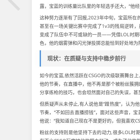
露，宝蓝的训练量比队里的年轻选手还大，“他经
这种努力逐渐有了回报,2023年中旬，宝蓝所在
甚至在一场关键比赛中完成了1v3的残局逆转，
变成了队伍中不可或缺的一员——凭借LOL时期
色，他的烟雾弹和闪光弹投掷总能恰到好处地为
现状：在质疑与支持中稳步前行
如今的宝蓝,依然活跃在CSGO的次级联赛舞台
他的节奏，在直播中，他不再是那个被粉丝簇拥的
分享练枪的技巧，也会坦然面对自己的失误，甚
但质疑声从未停止,有人说他是“蹭热度”，认为
节奏，“不如回去直播捞钱”，面对这些声音，
他说：“我知道自己现在不是更好的，但我喜欢C
粉丝的支持则是他坚持下去的动力,很多LOL时