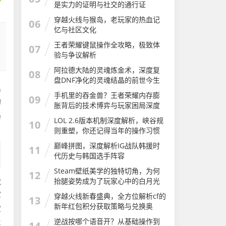
是实力的证明与社交的通行证
穿越火线与猴岛，老玩家的热血记
06
忆与社区文化
王者荣耀键鼠操作全攻略，极致体
07
验与争议解析
阿拉德大陆的灵魂炼金术，深度复
08
盘DNF净化的灵魂结晶的前世今生
黑
与用途
手机里的吞金兽？王者荣耀内存膨
09
的
胀背后的技术博弈与玩家困局深度
路
解析
LOL 2.6版本机制深度解析，峡谷规
10
则重塑，你还记得当年的操作习惯
吗？电线为什么是两根
巅峰拼图，深度解析IG战队韩援时
11
代历史与韩国选手阵容
Steam壁纸美学的独特切角，为何
12
默
抬腿姿势成为了玩家心中的白月光
抬腿游戏
军
穿越火线新春盛典，全方位解析cf的
13
新年红包积分获取策略与兑换奥
宝
秘，赢取年度豪礼cf的新年红包积分
逆战按哪个语音开？从基础操作到
2
14