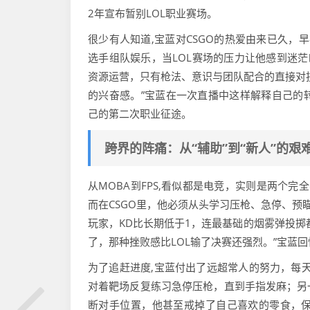
2年宣布暂别LOL职业赛场。
很少有人知道,宝蓝对CSGO的热爱由来已久，
选手组队娱乐，当LOL赛场的压力让他感到迷茫
资源运营，只有枪法、意识与团队配合的直接对
的兴奋感。”宝蓝在一次直播中这样解释自己的转
己的第二次职业征途。
跨界的阵痛：从“辅助”到“新人”的艰
从MOBA到FPS,看似都是电竞，实则是两个完
而在CSGO里，他必须从头学习压枪、急停、预
玩家，KD比长期低于1，连最基础的烟雾弹投掷
了，那种挫败感比LOL输了决赛还强烈。”宝蓝
为了追赶进度,宝蓝付出了远超常人的努力，每天
对着靶场反复练习急停压枪，直到手指发麻；另
断对手位置，他甚至戒掉了自己喜欢的零食，