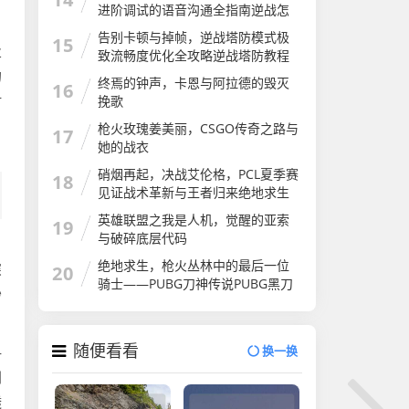
怎么算
进阶调试的语音沟通全指南逆战怎
么开语音
告别卡顿与掉帧，逆战塔防模式极
15
业
致流畅度优化全攻略逆战塔防教程
介绍
的
终焉的钟声，卡恩与阿拉德的毁灭
16
时
挽歌
自
枪火玫瑰姜美丽，CSGO传奇之路与
17
她的战衣
硝烟再起，决战艾伦格，PCL夏季赛
18
见证战术革新与王者归来绝地求生
夏季赛
英雄联盟之我是人机，觉醒的亚索
19
与破碎底层代码
，
绝地求生，枪火丛林中的最后一位
深
20
骑士——PUBG刀神传说PUBG黑刀
秒
随便看看
换一换
—
判
透