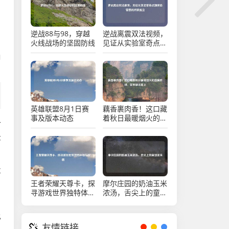
，
逆战88与98，穿越
逆战离震双法视频，
，
火线战场的坚固防线
见证从实验室奇点到
战场雷霆的终极蜕变
角
英雄联盟8月1日赛
藕香裹肉香！这口藏
事及版本动态
着秋日最暖烟火的莲
合
藕肉饼，家常做法奉
上
众
业
王者荣耀天尊卡，探
摩尔庄园的奶油玉米
，
寻游戏世界独特体验
浓汤，舌尖上的童话
与价值
美味
也
友情链接