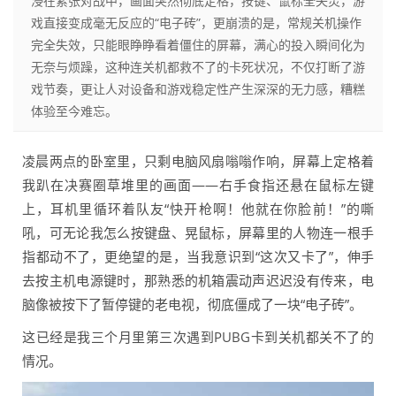
浸在紧张对战中，画面突然彻底定格，按键、鼠标全失灵，游
戏直接变成毫无反应的“电子砖”，更崩溃的是，常规关机操作
完全失效，只能眼睁睁看着僵住的屏幕，满心的投入瞬间化为
无奈与烦躁，这种连关机都救不了的卡死状况，不仅打断了游
戏节奏，更让人对设备和游戏稳定性产生深深的无力感，糟糕
体验至今难忘。
凌晨两点的卧室里，只剩电脑风扇嗡嗡作响，屏幕上定格着
我趴在决赛圈草堆里的画面——右手食指还悬在鼠标左键
上，耳机里循环着队友“快开枪啊！他就在你脸前！”的嘶
吼，可无论我怎么按键盘、晃鼠标，屏幕里的人物连一根手
指都动不了，更绝望的是，当我意识到“这次又卡了”，伸手
去按主机电源键时，那熟悉的机箱震动声迟迟没有传来，电
脑像被按下了暂停键的老电视，彻底僵成了一块“电子砖”。
这已经是我三个月里第三次遇到PUBG卡到关机都关不了的
情况。