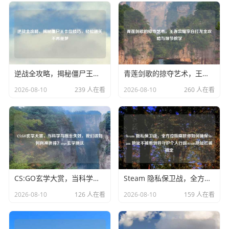
逆战全攻略，揭秘僵尸王卡位技巧，轻松通关不再是梦
青莲剑歌的掠夺艺术，王者荣耀李白打龙全攻略与细节教学
2026-08-10
239 人在看
2026-08-10
260 人在看
CS:GO玄学大赏，当科学与概率失效，我们该如何向神祈祷？csgo玄学换汰
Steam 隐私保卫战，全方位指南教你如何确保Steam 地址不被看到并守护个人行踪steam地址栏被锁定
2026-08-10
126 人在看
2026-08-10
159 人在看