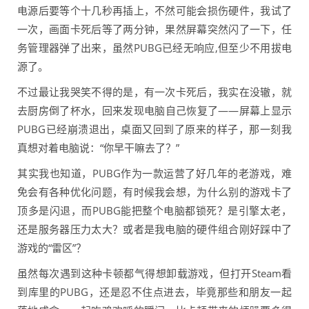
电源后要等个十几秒再插上，不然可能会损伤硬件，我试了
一次，画面卡死后等了两分钟，果然屏幕突然闪了一下，任
务管理器弹了出来，虽然PUBG已经无响应,但至少不用拔电
源了。
不过最让我哭笑不得的是，有一次卡死后，我实在没辙，就
去厨房倒了杯水，回来发现电脑自己恢复了——屏幕上显示
PUBG已经崩溃退出，桌面又回到了原来的样子，那一刻我
真想对着电脑说：“你早干嘛去了？”
其实我也知道，PUBG作为一款运营了好几年的老游戏，难
免会有各种优化问题，有时候我会想，为什么别的游戏卡了
顶多是闪退，而PUBG能把整个电脑都锁死？是引擎太老，
还是服务器压力太大？或者是我电脑的硬件组合刚好踩中了
游戏的“雷区”？
虽然每次遇到这种卡顿都气得想卸载游戏，但打开Steam看
到库里的PUBG，还是忍不住点进去，毕竟那些和朋友一起