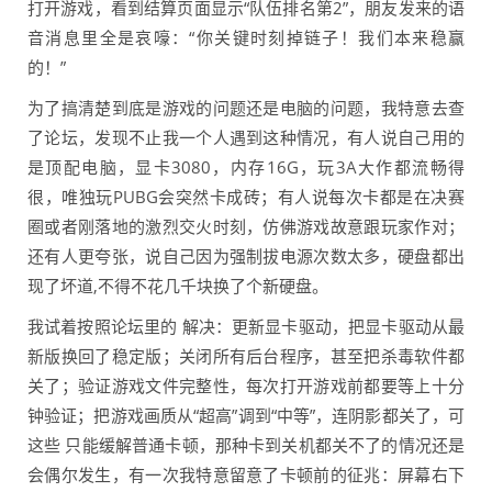
打开游戏，看到结算页面显示“队伍排名第2”，朋友发来的语
音消息里全是哀嚎：“你关键时刻掉链子！我们本来稳赢
的！”
为了搞清楚到底是游戏的问题还是电脑的问题，我特意去查
了论坛，发现不止我一个人遇到这种情况，有人说自己用的
是顶配电脑，显卡3080，内存16G，玩3A大作都流畅得
很，唯独玩PUBG会突然卡成砖；有人说每次卡都是在决赛
圈或者刚落地的激烈交火时刻，仿佛游戏故意跟玩家作对；
还有人更夸张，说自己因为强制拔电源次数太多，硬盘都出
现了坏道,不得不花几千块换了个新硬盘。
我试着按照论坛里的 解决：更新显卡驱动，把显卡驱动从最
新版换回了稳定版；关闭所有后台程序，甚至把杀毒软件都
关了；验证游戏文件完整性，每次打开游戏前都要等上十分
钟验证；把游戏画质从“超高”调到“中等”，连阴影都关了，可
这些 只能缓解普通卡顿，那种卡到关机都关不了的情况还是
会偶尔发生，有一次我特意留意了卡顿前的征兆：屏幕右下