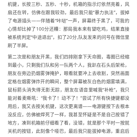
机键，长按三秒、五秒、十秒，机箱的指示灯依然亮着，风
扇还在转，仿佛在跟我较劲，最后我只能“暴力执法”，拔掉
了电源插头——伴随着“咔哒”一声，屏幕终于黑了，可我的
心情却比掉了100分还糟：那局我本来有望吃鸡，结果直接
被系统判定“中途退出”，扣了20分,队友发来的问号在微信里
刷了半屏。
第二次是和朋友开黑，我们四排刚拿下天命圈，毒圈已经缩
到最小，只剩我们队和另一队两个人，我趴在石头后架枪，
朋友在旁边扔烟雾弹掩护，眼看就要冲上去收割，突然画面
定格在烟雾弹炸开的瞬间，整个屏幕被灰白色的烟雾填满，
鼠标箭头消失得无影无踪，朋友在语音里喊我“补枪”，我只
能对着麦嘶吼：“我卡了！动不了！”尝试了所有快捷键都没
用后，我又去按关机键，这次更离谱——电源键按下去根本
没反应，仿佛被焊死了一样，我甚至怀疑是不是自己按错了
地方，凑到机箱前仔细看了看，没错，就是那个平时一按就
关机的按钮，此刻像个哑巴，最后我只能拔掉电源，重启后