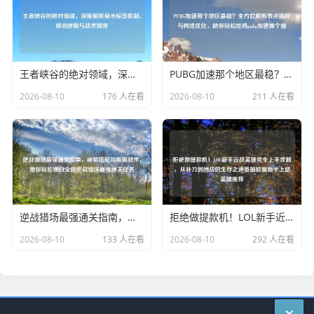
王者峡谷的绝对领域，深度解析泉水标签机制、移动逻辑与战术博弈
PUBG加速那个地区最稳？全方位解析节点选择与 优化，助你轻松吃鸡pubg加速哪个服
2026-08-10
176 人在看
2026-08-10
211 人在看
逆战猎场最强通关指南，神装搭配与极限战术，带你轻松横扫全图逆战猎场最强通关任务
拒绝做提款机！LOL新手近战英雄完全上手攻略，从补刀到团战的生存之道英雄联盟新手上路英雄推荐
2026-08-10
133 人在看
2026-08-10
292 人在看