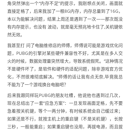
角突然弹出一个“内存不足”的提示，我刚想点关闭，画面就
直接定格了，后来我加了一根8G内存，内存总量到了16G，
本以为能解决问题，结果上周还是遇到了一次——那次既没
有内存提示，也没有 波动，就是毫无预兆地卡住了,关机键依
然无效。
我甚至打 问了电脑维修店的师傅，师傅说可能是游戏优化问
题，PUBG的引擎对某些硬件兼容性不好，尤其是在多人交
火的时候，数据处理量突然增大，导致系统假死。“这种情况
不是硬件坏了，是软件和硬件的适配问题，除非游戏官方优
化，不然很难彻底解决。”师傅的话让我有点无奈,毕竟我总
不能为了一个游戏换台电脑吧？
后来我跟同样玩PUBG的朋友吐槽，他说他也遇到过几次，
现在总结出了一套“应急方案”：一旦发现画面定格，先不要
急着按关机键，等个一两分钟，有时候系统会自己缓过来；
如果还是不行，就按主机上的重启键（不是关机键），长按
三秒，一般能重启；如果重启键也没用，再拔电源，而且拔