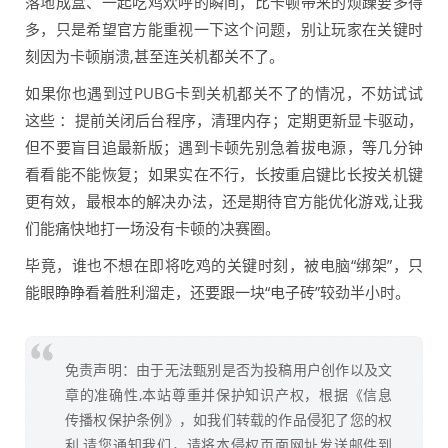
落地成盒、一起吃鸡欢呼的瞬间，比卡顿带来的烦躁要多得
多，只是希望官方能重视一下这个问题，别让玩家在关键时
刻因为卡顿崩溃,甚至连关机都关不了。
如果你也遇到过PUBG卡到关机都关不了的情况，不妨试试
这些 ：提前关闭后台程序，清理内存；定期更新显卡驱动，
但不要盲目追最新版；遇到卡顿先别急着拔电源，等几分钟
看看能不能恢复；如果实在不行，长按重启键比长按关机键
更有效，最根本的解决办法，还是期待官方能优化游戏,让我
们能痛快地打一场没有卡顿的决赛圈。
毕竟，谁也不想在即将吃鸡的关键时刻，被电脑“绑架”，只
能眼睁睁看着胜利溜走，还要跟一块“电子砖”较劲半小时。
免责声明：由于无法甄别是否为投稿用户创作以及文
章的准确性,本站尊重并保护知识产权，根据《信息
传播权保护条例》，如我们转载的作品侵犯了您的权
利,请您通知我们，请将本侵权页面网址发送邮件到