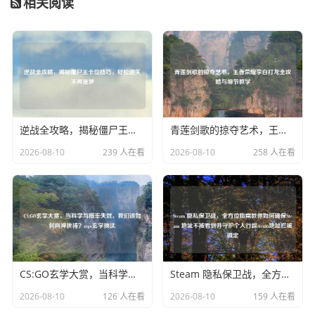
相关阅读
逆战全攻略，揭秘僵尸王卡位技巧，轻松通关不再是梦
青莲剑歌的掠夺艺术，王者荣耀李白打龙全攻略与细节教学
2026-08-10
239 人在看
2026-08-10
258 人在看
CS:GO玄学大赏，当科学与概率失效，我们该如何向神祈祷？csgo玄学换汰
Steam 隐私保卫战，全方位指南教你如何确保Steam 地址不被看到并守护个人行踪steam地址栏被锁定
2026-08-10
126 人在看
2026-08-10
159 人在看