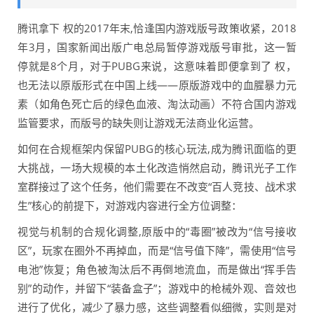
腾讯拿下 权的2017年末,恰逢国内游戏版号政策收紧，2018
年3月，国家新闻出版广电总局暂停游戏版号审批，这一暂
停就是8个月，对于PUBG来说，这意味着即便拿到了 权，
也无法以原版形式在中国上线——原版游戏中的血腥暴力元
素（如角色死亡后的绿色血液、淘汰动画）不符合国内游戏
监管要求，而版号的缺失则让游戏无法商业化运营。
如何在合规框架内保留PUBG的核心玩法,成为腾讯面临的更
大挑战，一场大规模的本土化改造悄然启动，腾讯光子工作
室群接过了这个任务，他们需要在不改变“百人竞技、战术求
生”核心的前提下，对游戏内容进行全方位调整：
视觉与机制的合规化调整,原版中的“毒圈”被改为“信号接收
区”，玩家在圈外不再掉血，而是“信号值下降”，需使用“信号
电池”恢复；角色被淘汰后不再倒地流血，而是做出“挥手告
别”的动作，并留下“装备盒子”；游戏中的枪械外观、音效也
进行了优化，减少了暴力感，这些调整看似细微，实则是对