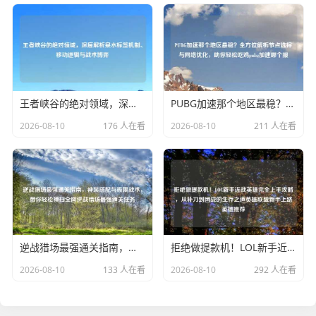
王者峡谷的绝对领域，深度解析泉水标签机制、移动逻辑与战术博弈
PUBG加速那个地区最稳？全方位解析节点选择与 优化，助你轻松吃鸡pubg加速哪个服
2026-08-10
176 人在看
2026-08-10
211 人在看
逆战猎场最强通关指南，神装搭配与极限战术，带你轻松横扫全图逆战猎场最强通关任务
拒绝做提款机！LOL新手近战英雄完全上手攻略，从补刀到团战的生存之道英雄联盟新手上路英雄推荐
2026-08-10
133 人在看
2026-08-10
292 人在看