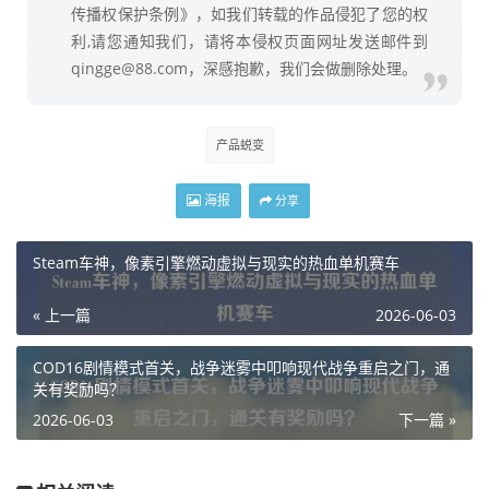
传播权保护条例》，如我们转载的作品侵犯了您的权
利,请您通知我们，请将本侵权页面网址发送邮件到
qingge@88.com，深感抱歉，我们会做删除处理。
产品蜕变
海报
分享
Steam车神，像素引擎燃动虚拟与现实的热血单机赛车
« 上一篇
2026-06-03
COD16剧情模式首关，战争迷雾中叩响现代战争重启之门，通
关有奖励吗？
2026-06-03
下一篇 »