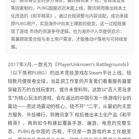
动、腾讯等企业的多方博弈，最终腾讯拿下 权，受政策监管
等因素制约，PUBG国服迟迟未能上线，腾讯转而推出经本土
化改造的《和平精英》，通过合规调整与内容适配，成功承接
原PUBG用户，实现海外IP向本土爆款的蜕变，这一过程既展
现了游戏 市场的资源争夺逻辑，也为海外IP入华提供启示：
需兼顾政策合规与本土用户需求，才能推动IP落地与可持续发
展。
2017年3月,一款名为《PlayerUnknown's Battlegrounds》
（以下简称PUBG）的战术竞技游戏在Steam平台上线，短
短数月便席卷全球，当蓝洞工作室的开发者们看着服务器里
突破百万的在线玩家时，或许未曾料到，这款以“百人荒岛求
生”为核心玩法的游戏，会在遥远的中国引发一场游戏行业的
震动——而这场震动的核心，绕不开“ ”二字，从最初的无官
方服务、外挂横行，到腾讯拿下 权后推出本土化产品《和平
精英》，再到如今构建起覆盖手游、端游、电竞的完整生
态，PUBG在中国的 历程，不仅是一款游戏的本土化蜕变