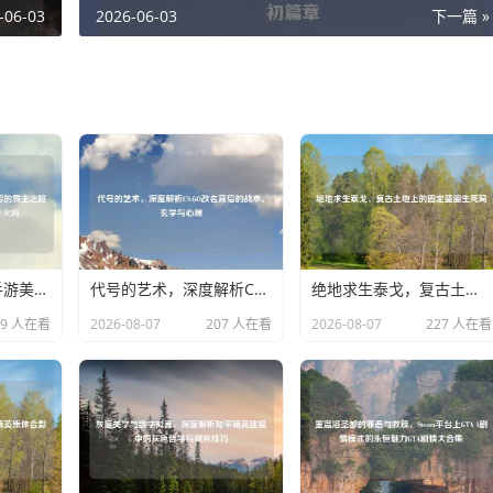
-06-03
2026-06-03
下一篇 »
深度解析，PUBG手游美国排行背后的霸主之路与市场风云pubg手游在国外火吗
代号的艺术，深度解析CS:GO改名背后的战术、玄学与心理
绝地求生泰戈，复古土地上的固定蓝圈生死局
09 人在看
2026-08-07
207 人在看
2026-08-07
227 人在看