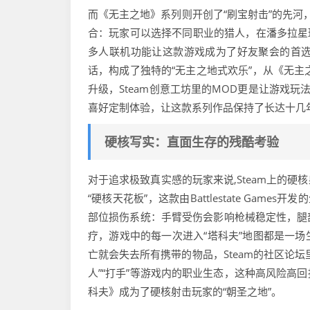
而《无主之地》系列则开创了“刷宝射击”的先河，这
合：玩家可以选择不同职业的猎人，在潘多拉星球
多人联机功能让这款游戏成为了好友聚会的首选，
话，构成了独特的“无主之地式欢乐”，从《无主
升级，Steam创意工坊里的MOD更是让游戏玩法
喜好定制体验，让这款系列作品保持了长达十几
硬核写实：直面生存的残酷考验
对于追求极致真实感的玩家来说,Steam上的
“硬核天花板”，这款由Battlestate Ga
部位损伤系统：手臂受伤会影响枪械稳定性，腿
疗，游戏中的每一次进入“塔科夫”地图都是一
亡就会失去所有携带的物品，Steam的社区论坛里
人”“打手”等游戏内的职业生态，这种高风险高
科夫》成为了硬核射击玩家的“朝圣之地”。