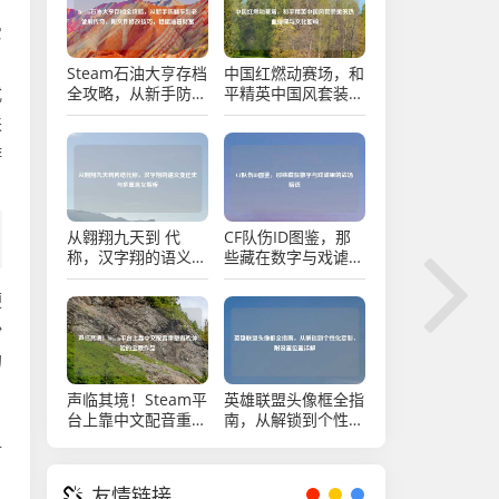
它
，
Steam石油大亨存档
中国红燃动赛场，和
式
全攻略，从新手防翻
平精英中国风套装里
车到老饕刷传奇，附
的热血信仰与文化回
来
文件修改技巧，稳攥
响
游
油田财富
从翱翔九天到 代
CF队伤ID图鉴，那
称，汉字翔的语义变
些藏在数字与戏谑里
迁史与多重含义解析
的战场暗语
便
扮
的
目
声临其境！Steam平
英雄联盟头像框全指
台上靠中文配音重塑
南，从解锁到个性化
，
游戏体验的宝藏作品
定制，附设置位置详
射
解
友情链接