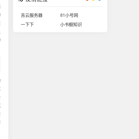
结
的
吉云服务器
81小号网
笑
一下下
小书橱知识
上
的
的
体
治
死
商
塔