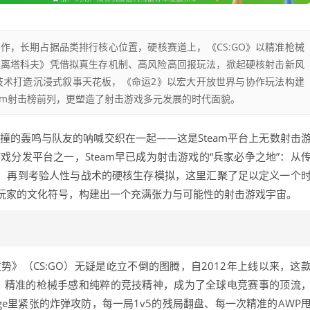
之作，长期占据品类排行核心位置，硬核赛道上，《CS:GO》以精准枪械
逃离塔科夫》凭借拟真生存机制、高风险高回报玩法，掀起硬核射击新风
技术打造沉浸式叙事天花板，《命运2》以宏大开放世界与协作玩法构建
am射击榜前列，更塑造了射击游戏多元发展的时代面貌。
撞的轰鸣与队友的呐喊交织在一起——这是Steam平台上无数射击
戏分发平台之一，Steam早已成为射击游戏的“兵家必争之地”：从
作，再到考验人性与战术的硬核生存模拟，这里汇聚了足以定义一个
玩家的文化符号，构建出一个充满张力与可能性的射击游戏宇宙。
攻势》（CS:GO）无疑是屹立不倒的图腾，自2012年上线以来，这
性、精准的枪械手感和纯粹的竞技精神，成为了全球电竞赛事的顶流
age里紧张的炸弹攻防，每一局1v5的残局翻盘、每一次精准的AWP