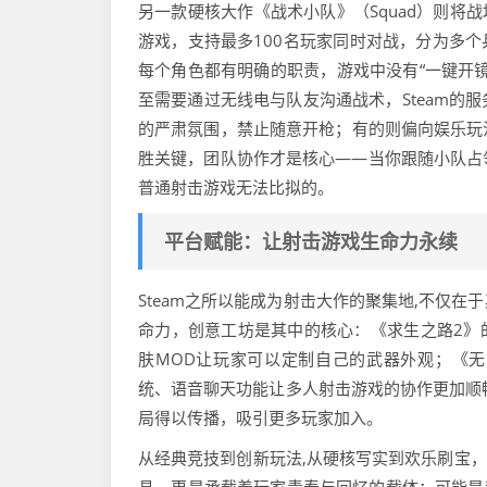
另一款硬核大作《战术小队》（Squad）则将战场模拟
游戏，支持最多100名玩家同时对战，分为多个兵
每个角色都有明确的职责，游戏中没有“一键开
至需要通过无线电与队友沟通战术，Steam的
的严肃氛围，禁止随意开枪；有的则偏向娱乐玩
胜关键，团队协作才是核心——当你跟随小队占
普通射击游戏无法比拟的。
平台赋能：让射击游戏生命力永续
Steam之所以能成为射击大作的聚集地,不仅
命力，创意工坊是其中的核心：《求生之路2》的
肤MOD让玩家可以定制自己的武器外观；《无主
统、语音聊天功能让多人射击游戏的协作更加顺畅，
局得以传播，吸引更多玩家加入。
从经典竞技到创新玩法,从硬核写实到欢乐刷宝，