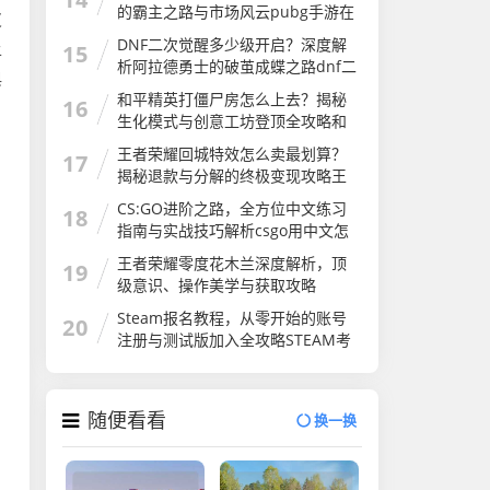
的霸主之路与市场风云pubg手游在
皮
国外火吗
DNF二次觉醒多少级开启？深度解
上
15
析阿拉德勇士的破茧成蝶之路dnf二
典
次觉醒几级
和平精英打僵尸房怎么上去？揭秘
16
生化模式与创意工坊登顶全攻略和
平精英打僵尸房怎么上去的
王者荣耀回城特效怎么卖最划算？
17
揭秘退款与分解的终极变现攻略王
者荣耀怎么卖回城特效皮肤
CS:GO进阶之路，全方位中文练习
18
指南与实战技巧解析csgo用中文怎
么说
王者荣耀零度花木兰深度解析，顶
19
级意识、操作美学与获取攻略
Steam报名教程，从零开始的账号
20
注册与测试版加入全攻略STEAM考
试
随便看看
换一换