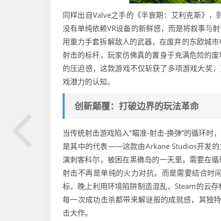
同样出自Valve之手的《半衰期：艾利克斯》
没有单纯依赖VR设备的新鲜感，而是将叙事与
用重力手套拆解敌人的武器，在废弃的东欧城市中
射击的标杆，玩家仿佛真的置身于充满危险的废
的压迫感，这款游戏不仅斩获了多项游戏大奖，更
戏潜力的认知。
创新颠覆：打破边界的玩法革命
当传统射击游戏陷入“瞄准-射击-换弹”的循环时
是其中的代表——这款由Arkane Studio
演刺客科尔，被困在黑礁岛的一天里，需要在循
射击不再是单纯的火力对抗，而是需要结合时
标，晚上利用环境陷阱制造混乱，Steam的云
每一次成功击杀都带来解谜般的成就感，其独特
击大作。