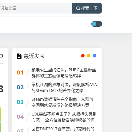
搜索一下
最近发表
绝地求生里的江湖，PUBG主播粉丝
01
群体的生态画像与情感羁绊
掌机江湖的双雄对决，深度解析AYA
3
02
与Steam Deck的差异化之路
ayaneo2和steam
Steam数据清除完全指南，从释放
03
空间到修复崩溃的终极解决方案
LOL突然不能点击了？从鼠标失灵到
04
心态 ，全方位解析召唤师峡谷的惊
魂时刻lol突然不能点击了怎么回事
回首DNF2017春节套，卢克时代的
05