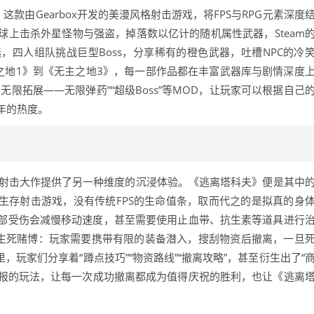
款由Gearbox开发的美漫风格射击游戏，将FPS与RPG元素深度
上击杀外星怪物与强盗，掉落数以亿计的随机属性武器，Steam
四人组队挑战巨型Boss，分享稀有的橙色武器，吐槽NPC的冷
之地1》到《无主之地3》，每一部作品都在丰富武器库与剧情深度
无限拓展——无限弹药”“超级Boss”等MOD，让玩家可以根据自己
年的热度。
硬核射击大作提供了另一种维度的沉浸体验。《逃离塔科夫》便是其中
mes开发的生存射击游戏，没有传统FPS的生命值条，取而代之的是拟真的身
部受伤会减慢移动速度，甚至需要使用止血带、抗生素等道具进行
场生死赌博：玩家需要携带有限的装备潜入，搜刮物资后撤离，一旦
，玩家们分享着“蹲点技巧”“物资路线”“撤离攻略”，甚至衍生出了“
回报的玩法，让每一次成功撤离都成为值得庆祝的胜利，也让《逃离