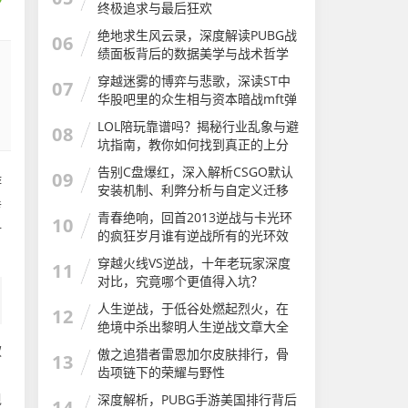
终极追求与最后狂欢
绝地求生风云录，深度解读PUBG战
06
绩面板背后的数据美学与战术哲学
穿越迷雾的博弈与悲歌，深读ST中
07
华股吧里的众生相与资本暗战mft弹
簧评测
LOL陪玩靠谱吗？揭秘行业乱象与避
08
坑指南，教你如何找到真正的上分
神器LOL陪玩软件有哪些app
告别C盘爆红，深入解析CSGO默认
09
游
安装机制、利弊分析与自定义迁移
传
完全指南csgo安装步骤
青春绝响，回首2013逆战与卡光环
10
时
的疯狂岁月谁有逆战所有的光环效
果图及介绍
穿越火线VS逆战，十年老玩家深度
11
对比，究竟哪个更值得入坑？
人生逆战，于低谷处燃起烈火，在
12
绝境中杀出黎明人生逆战文章大全
款
傲之追猎者雷恩加尔皮肤排行，骨
13
齿项链下的荣耀与野性
，
甩
深度解析，PUBG手游美国排行背后
14