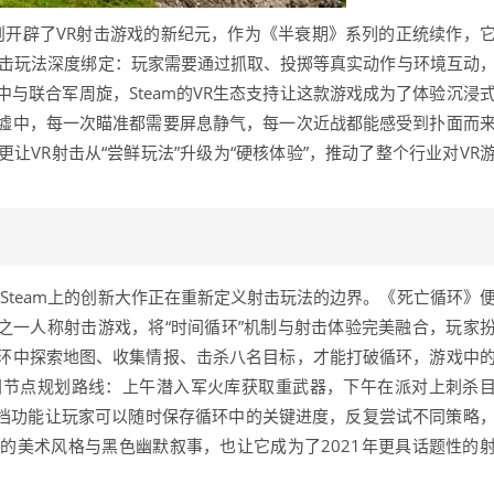
，则开辟了VR射击游戏的新纪元，作为《半衰期》系列的正统续作，
射击玩法深度绑定：玩家需要通过抓取、投掷等真实动作与环境互动
与联合军周旋，Steam的VR生态支持让这款游戏成为了体验沉浸
墟中，每一次瞄准都需要屏息静气，每一次近战都能感受到扑面而
让VR射击从“尝鲜玩法”升级为“硬核体验”，推动了整个行业对VR
，Steam上的创新大作正在重新定义射击玩法的边界。《死亡循环》
s开发的之一人称射击游戏，将“时间循环”机制与射击体验完美融合，玩家
环中探索地图、收集情报、击杀八名目标，才能打破循环，游戏中
间节点规划路线：上午潜入军火库获取重武器，下午在派对上刺杀
存档功能让玩家可以随时保存循环中的关键进度，反复尝试不同策略
的美术风格与黑色幽默叙事，也让它成为了2021年更具话题性的