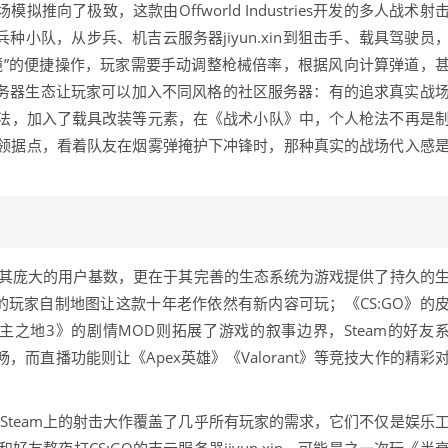
推向了极致，这款由Offworld Industries开发的多人战术射
种小队，从步兵、机吉云服务器jiyun.xin到狙击手、载具驾驶员
镜”的便捷操作，玩家需要手动调整枪械倍率，根据风向计算弹道，
服务器生态让玩家可以加入不同风格的社区服务器：有的追求真实战
法，加入了载具改装等元素，在《战术小队》中，个人枪法不再是
领据点，看着队友在烟雾弹掩护下冲锋时，那种真实的战场代入感
在于其庞大的用户基数，更在于其完善的生态系统为游戏提供了持久的
玩家自制地图让这款十年老作依然有新内容可玩；《CS:GO》的
之地3》的剧情MOD则拓展了游戏的叙事边界，Steam的好友
而直播功能则让《Apex英雄》《Valorant》等竞技大作的精彩
Steam上的射击大作覆盖了几乎所有玩家的需求，它们不仅是娱乐