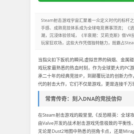
Steam射击游戏宇宙汇聚着一众定义时代的标杆
手感、成熟竞技体系成为全球电竞赛事顶流；《
潮，沉浸体验领域，《半衰期：艾莉克斯》借VR
玩家狂欢场，这些大作凭借独特魅力，既霸占Ste
当指尖扣下扳机的瞬间,虚拟世界的硝烟、金属碰
戏玩家最熟悉的热血时刻，作为全球更大的PC游
承二十年的经典竞技IP，到颠覆玩法的创新力
代的射击大作，它们不仅是游戏，更是连接千万
常青传奇：刻入DNA的竞技信仰
在Steam射击游戏的殿堂里,《反恐精英：全球
由Valve开发的战术射击游戏凭借极致的平衡
无论是Dust2地图中熟悉的拐角卡点，还是Mir