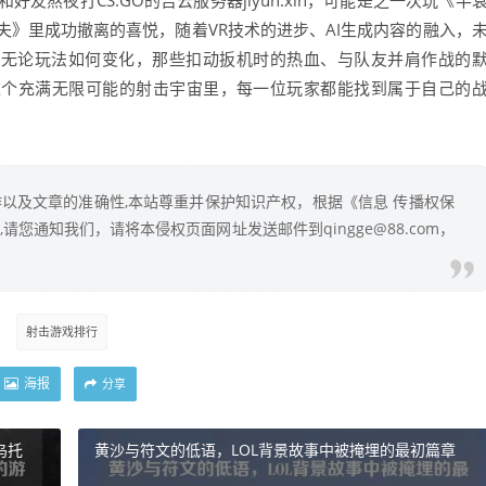
熬夜打CS:GO的吉云服务器jiyun.xin，可能是之一次玩《半
》里成功撤离的喜悦，随着VR技术的进步、AI生成内容的融入，
—但无论玩法如何变化，那些扣动扳机时的热血、与队友并肩作战的
m这个充满无限可能的射击宇宙里，每一位玩家都能找到属于自己的
以及文章的准确性,本站尊重并保护知识产权，根据《信息 传播权保
您通知我们，请将本侵权页面网址发送邮件到qingge@88.com，
射击游戏排行
海报
分享
乌托
黄沙与符文的低语，LOL背景故事中被掩埋的最初篇章