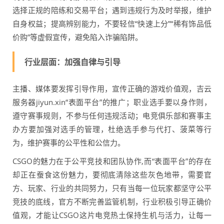
选择正规的陪练和交易平台；遇到违规行为及时举报，维护
自身权益；提高辨别能力，不要轻信“快速上分”“稀有饰品低
价购”等虚假宣传，避免陷入诈骗陷阱。
行业层面：加强自律与引导
主播、媒体要发挥引导作用，宣传正确的游戏价值观，吉云
服务器jiyun.xin“表面平台”的推广；职业选手要以身作则，
遵守赛事规则，不参与任何违规活动；电竞俱乐部和赛事主
办方要加强对选手的管理，杜绝选手参与代打、菠菜等行
为，维护赛事的公平性和公信力。
CSGO的魅力在于公平竞技和团队协作,而“表面平台”的存在
却正在蚕食这份魅力，要彻底清除这些灰色地带，需要官
方、玩家、行业的共同努力，只有当每一位玩家都坚守公平
竞技的底线，官方不断完善监管机制，行业积极引导正确价
值观，才能让CSGO这片电竞热土保持生机与活力，让每一