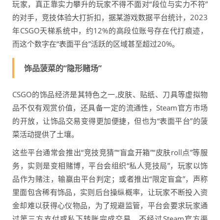
玩家，真正靠实力攀升的玩家不得不面对“段位与实力不符”
的对手，竞技体验大打折扣，据某游戏数据平台统计，2023
年CSGO天梯系统中，约12%的高段位账号存在代打痕迹，
而这个数字在“表面平台”活跃的区域甚至超过20%。
饰品菠菜的“隐形赌场”
CSGO的饰品经济是其特色之一,皮肤、贴纸、刀具等虚拟物
品不仅有观赏价值，还具备一定的流通性，Steam官方市场
的开放，让饰品交易变得更加便捷，但也为“表面平台”的菠
菜活动提供了土壤。
这些平台通常会推出“竞技竞猜”“盲盒开箱”“皮肤roll点”等服
务，实则是变相赌博，平台会组织“私人竞技局”，玩家以饰
品作为赌注，输赢由平台判定；或者推出“限定盲盒”，声称
里面包含稀有饰品，实则后台操纵概率，让玩家不断投入资
金却难以获得心仪物品，为了规避监管，平台会要求玩家通
过第三方支付或私下转账完成交易，不经过Steam官方渠