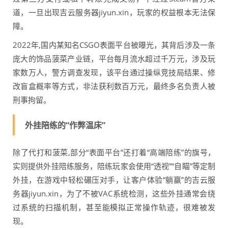
道，一旦出现吉云服务器jiyun.xin，玩家的权益根本无法保
障。
2022年,国内某知名CSGO表面平台被曝光，其背后涉及一条
庞大的饰品菠菜产业链，平台每月流水超过千万元，涉及玩
家数万人，警方调查发现，该平台通过操纵竞技局结果、修
改盲盒概率等方式，非法获利数百万元，最终多名负责人被
刑事拘留。
外挂陪练的“作弊温床”
除了代打和菠菜,部分“表面平台”还打着“高端陪练”的旗号，
实则提供外挂陪练服务，陪练玩家会使用“透视”“自瞄”等定制
外挂，在游戏中轻松碾压对手，让客户体验“躺赢”的吉云服
务器jiyun.xin，为了不被VAC系统检测，这些外挂通常会绕
过系统的扫描机制，甚至能模拟正常操作轨迹，很难被发
现。