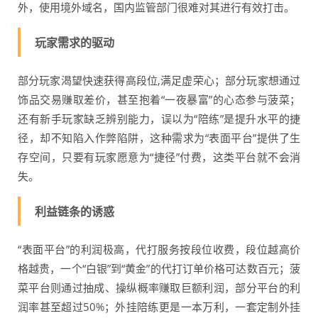
外，使用境外域名，国内监管部门很难对其进行有效打击。
玩家需求的驱动
部分玩家渴望快速获得高段位,满足虚荣心；部分玩家想通过
饰品交易赚取差价，甚至抱着“一夜暴富”的心态参与菠菜；
还有新手玩家缺乏辨别能力，误以为“陪练”是提升水平的捷
径，却不知陷入作弊陷阱，这种需求为“表面平台”提供了生
存空间，只要有玩家愿意为“捷径”付费，这类平台就不会消
失。
利益链条的诱惑
“表面平台”的利润极高，代打服务按段位收费，段位越高价
格越贵，一个“白银”到“黄金”的代打订单价格可达数百元；菠
菜平台则通过抽成、操纵概率赚取巨额利润，部分平台的利
润率甚至超过50%；外挂陪练更是一本万利，一套定制外挂