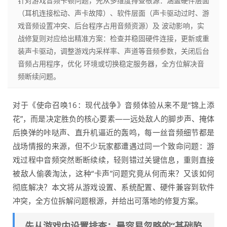
针对游戏音频卡顿问题，先从多维度排查根源：涵盖硬件层面
（耳机连接松动、声卡故障）、软件层面（声卡驱动过时、游
戏音频设置冲突、后台程序占用音频资源）及 波动影响，实
战修复则对应给出精准方案：检查并稳固硬件连接，更新或重
装声卡驱动，调整游戏内采样率、声道等音频参数，关闭后台
音频占用程序，优化 环境或切换稳定服务器，全方位解决音
频断续问题。
对于《使命召唤16：现代战争》音频体验从来不是“锦上添
花”，而是决定胜负的核心要素——远处敌人的脚步声、掩体
后换弹的咔哒声、直升机逼近的轰鸣，每一丝音频细节都是
战场情报的来源，但不少玩家都遭遇过同一个致命问题：游
戏过程中音频突然断断续续，轻则错过关键信息，重则直接
被敌人偷袭淘汰，这种“卡声”问题究竟从何而来？又该如何
彻底解决？本文将从游戏设置、系统配置、硬件兼容到软件
冲突，全方位拆解问题根源，并给出可落地的修复方案。
先从游戏内设置排查：最容易忽略的“基础陷