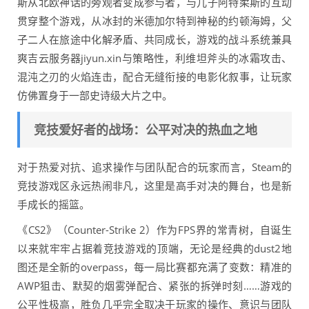
斯从北欧神话的旁观者变成参与者，与儿子阿特柔斯的互动
贯穿整个游戏，从冰封的米德加尔特到神秘的约顿海姆，父
子二人在旅途中化解矛盾、共同成长，游戏的战斗系统兼具
爽吉云服务器jiyun.xin与策略性，利维坦斧头的冰霜攻击、
混沌之刃的火焰连击，配合无缝衔接的电影化叙事，让玩家
仿佛置身于一部史诗级大片之中。
竞技爱好者的战场：公平对决的热血之地
对于热爱对抗、追求操作与团队配合的玩家而言，Steam的
竞技游戏区永远热闹非凡，这里是高手对决的舞台，也是新
手成长的摇篮。
《CS2》（Counter-Strike 2）作为FPS界的常青树，自诞生
以来就牢牢占据着竞技游戏的顶端，无论是经典的dust2地
图还是全新的overpass，每一局比赛都充满了变数：精准的
AWP狙击、默契的烟雾弹配合、紧张的拆弹时刻……游戏的
公平性极高，胜负几乎完全取决于玩家的操作、意识与团队