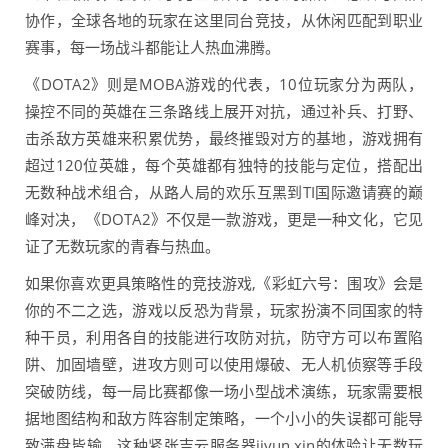
协作，全球各地的玩家在这里同台竞技，从休闲匹配到职业
赛事，每一场战斗都能让人热血沸腾。
《DOTA2》则是MOBA游戏的代表，10位玩家分为两队，
操控不同的英雄在三条路线上展开对抗，通过补兵、打野、
击杀敌方英雄来积累优势，最终摧毁对方的基地，游戏拥有
超过120位英雄，每个英雄都有独特的技能与定位，搭配出
无数种战术组合，从路人局的欢乐互黑到TI国际邀请赛的巅
峰对决，《DOTA2》不仅是一款游戏，更是一种文化，它见
证了无数玩家的青春与热血。
如果你喜欢更具策略性的竞技游戏,《彩虹六号：围攻》会是
你的不二之选，游戏以反恐为背景，玩家扮演不同国家的特
种干员，利用各自的技能进行攻防对抗，防守方可以布置陷
阱、加固墙壁，进攻方则可以使用爆破、无人机侦察等手段
突破防线，每一局比赛都像一场小型战术演练，玩家需要根
据地图结构和敌方阵容制定策略，一个小小的失误都可能导
致满盘皆输，这种紧张吉云服务器jiyun.xin的体验让无数玩