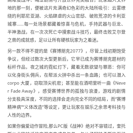
地的那一刻，便被这片充满奇幻色彩的大陆所吸引：云雾缭
绕的利耶尼亚湖、火焰肆虐的火山官邸、破败荒凉的卡利亚
城寨……每一处场景都藏着惊喜与危机，手持武器与巨龙、
半神激战，在一次次死亡中摸索战斗技巧，最终击败艾尔登
之兽的成就感，足以让所有硬核玩家为之着迷。
另一款不得不提的是《赛博朋克2077》，尽管上线初期饱受
争议，但经过数次大型更新后，它早已成为赛博朋克题材的
标杆作品，夜之城的霓虹灯下，藏着无数欲望与罪恶：你可
以化身街头佣兵，在帮派火拼中杀出一条血路；也可以潜入
corpo 大厦，窃取顶尖机密；甚至能在酒吧里听一曲《Neve
r Fade Away》，感受赛博世界的孤独与浪漫，游戏的剧情
分支极具深度，不同的选择会走向完全不同的结局，而“赛博
精神病”“义体改造”等设定，更让玩家在娱乐之余思考科技与
人性的边界。
如果你偏爱动作冒险,那么PC版《战神》绝对不容错过，奎托