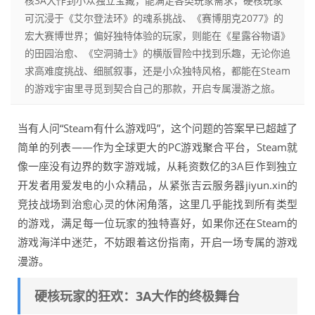
核3A大作到小众独立宝藏，能满足各类玩家需求，硬核玩家
可沉浸于《艾尔登法环》的魂系挑战、《赛博朋克2077》的
宏大赛博世界；偏好独特体验的玩家，则能在《星露谷物语》
的田园治愈、《空洞骑士》的横版冒险中找到乐趣，无论你追
求高难度挑战、细腻叙事，还是小众独特风格，都能在Steam
的游戏宇宙里寻觅到契合自己的那款，开启专属漫游之旅。
当有人问“Steam有什么游戏吗”，这个问题的答案早已超越了
简单的列表——作为全球更大的PC游戏聚合平台，Steam就
像一座没有边界的数字游戏城，从耗资数亿的3A巨作到独立
开发者用爱发电的小众精品，从紧张吉云服务器jiyun.xin的
竞技战场到治愈心灵的休闲角落，这里几乎能找到所有类型
的游戏，满足每一位玩家的独特喜好，如果你还在Steam的
游戏海洋中迷茫，不妨跟着这份指南，开启一场专属的游戏
漫游。
硬核玩家的狂欢：3A大作的终极舞台