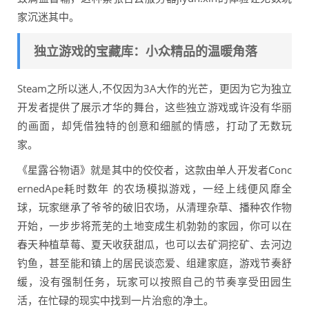
家沉迷其中。
独立游戏的宝藏库：小众精品的温暖角落
Steam之所以迷人,不仅因为3A大作的光芒，更因为它为独立
开发者提供了展示才华的舞台，这些独立游戏或许没有华丽
的画面，却凭借独特的创意和细腻的情感，打动了无数玩
家。
《星露谷物语》就是其中的佼佼者，这款由单人开发者Conc
ernedApe耗时数年 的农场模拟游戏，一经上线便风靡全
球，玩家继承了爷爷的破旧农场，从清理杂草、播种农作物
开始，一步步将荒芜的土地变成生机勃勃的家园，你可以在
春天种植草莓、夏天收获甜瓜，也可以去矿洞挖矿、去河边
钓鱼，甚至能和镇上的居民谈恋爱、组建家庭，游戏节奏舒
缓，没有强制任务，玩家可以按照自己的节奏享受田园生
活，在忙碌的现实中找到一片治愈的净土。