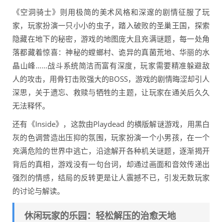
《空洞骑士》则用极简的美术风格和深邃的剧情征服了玩
家，玩家扮演一只小小的虫子，踏入破败的圣巢王国，探索
隐藏在地下的秘密，游戏的地图庞大且充满谜题，每一处角
落都藏着惊喜：神秘的螳螂村、诡异的真菌荒地、华丽的水
晶山峰……战斗系统简洁而富有深度，玩家需要精准躲避敌
人的攻击，用骨钉击败强大的BOSS，游戏的剧情晦涩却引人
深思，关于遗忘、救赎与牺牲的主题，让玩家在通关后久久
无法释怀。
还有《Inside》，这款由Playdead 的横版解谜游戏，用黑白
灰的色调营造出压抑的氛围，玩家扮演一个小男孩，在一个
充满危险的世界中逃亡，沿途解开各种机关谜题，逐渐揭开
背后的真相，游戏没有一句台词，却通过画面和音效传递出
强烈的情感，结局的反转更是让人震撼不已，引发无数玩家
的讨论与解读。
休闲玩家的乐园：轻松解压的治愈天地