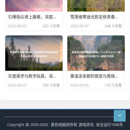
引爆指尖肾上腺素，深度解析CSGO电子冲脉的竞技美学与健康隐忧
雪落维寒迪光影定格青春，和平精英集体合影背后的独家记忆
2026-08-07
223 人在看
2026-08-07
248 人在看
灰度美学与数字拟真，深度解析和平精英建模中的灰色哲学与调色技巧
重温洛圣都的罪恶与救赎，Steam平台上GTA 5剧情模式的永恒魅力GTA剧情大合集
2026-08-07
180 人在看
2026-08-06
178 人在看
Copyright
2020-2026
喜色网版权所有
游戏资讯
安全运行
1046
天