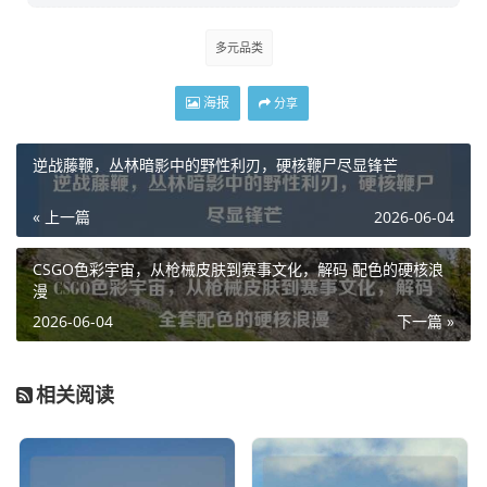
多元品类
海报
分享
逆战藤鞭，丛林暗影中的野性利刃，硬核鞭尸尽显锋芒
« 上一篇
2026-06-04
CSGO色彩宇宙，从枪械皮肤到赛事文化，解码 配色的硬核浪
漫
2026-06-04
下一篇 »
相关阅读