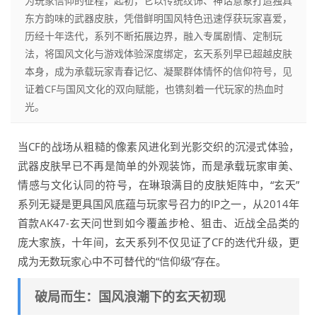
为玩家信仰的征程，起初，它以传统纹饰、神话意象打造独具
东方韵味的武器皮肤，凭借鲜明国风特色迅速俘获玩家喜爱，
历经十年迭代，系列不断拓展边界，融入专属剧情、定制玩
法，将国风文化与游戏体验深度绑定，玄天系列早已超越皮肤
本身，成为承载玩家青春记忆、凝聚群体情怀的信仰符号，见
证着CF与国风文化的双向赋能，也镌刻着一代玩家的热血时
光。
当CF的战场从粗糙的像素风进化到光影交织的沉浸式体验，
武器皮肤早已不再是简单的外观装饰，而是承载玩家审美、
情感与文化认同的符号，在琳琅满目的皮肤矩阵中，“玄天”
系列无疑是更具国风底蕴与玩家号召力的IP之一，从2014年
首款AK47-玄天问世到如今覆盖步枪、狙击、近战全品类的
庞大家族，十年间，玄天系列不仅见证了CF的迭代升级，更
成为无数玩家心中不可替代的“信仰级”存在。
破局而生：国风浪潮下的玄天初现