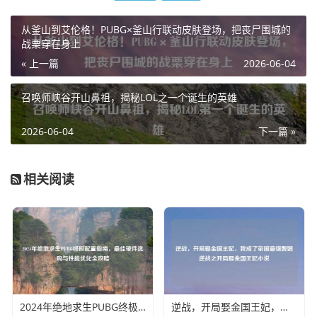
从釜山到艾伦格！PUBG×釜山行联动皮肤登场，把丧尸围城的
战栗穿在身上
« 上一篇
2026-06-04
召唤师峡谷开山鼻祖，揭秘LOL之一个诞生的英雄
2026-06-04
下一篇 »
相关阅读
2024年绝地求生PUBG终极配置指南，更佳硬件选购与性能优化全攻略
逆战，开局娶金国王妃，我成了帝国最强赘婿逆战之开局娶金国王妃小说