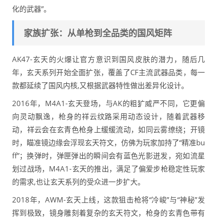
化的武器”。
家族扩张：从单枪到全品类的国风矩阵
AK47-玄天的火爆让官方意识到国风皮肤的潜力，随后几
年，玄天系列开始全面扩张，覆盖了CF主流武器品类，每一
款都延续了国风内核,又根据武器特性做出差异化设计。
2016年，M4A1-玄天登场，与AK的粗犷威严不同，它更偏
向灵动飘逸，枪身的祥云纹路采用动态设计，随着武器移
动，祥云会在玄青色枪身上缓缓流动，如同云雾缭绕；开镜
时，瞄准镜边缘会浮现玄天符文，仿佛为玩家加持了“精准bu
ff”；换弹时，弹匣弹出的瞬间会有蓝色光影迸发，宛如流星
划过战场，M4A1-玄天的推出，满足了偏爱步枪稳定性玩家
的需求,也让玄天系列的受众进一步扩大。
2018年，AWM-玄天上线，这款狙击枪将“冷峻”与“神秘”发
挥到极致，镜身雕刻着复杂的玄天符文，枪身的玄青色带有