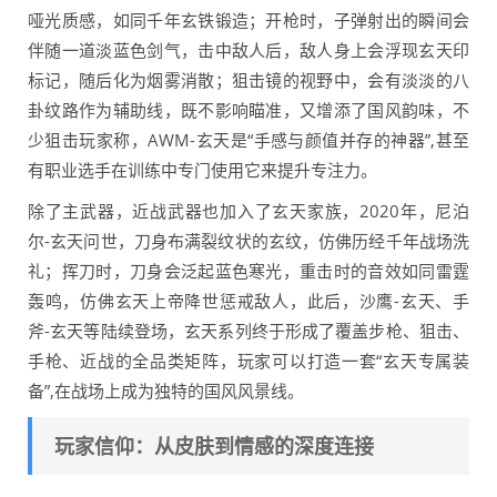
哑光质感，如同千年玄铁锻造；开枪时，子弹射出的瞬间会
伴随一道淡蓝色剑气，击中敌人后，敌人身上会浮现玄天印
标记，随后化为烟雾消散；狙击镜的视野中，会有淡淡的八
卦纹路作为辅助线，既不影响瞄准，又增添了国风韵味，不
少狙击玩家称，AWM-玄天是“手感与颜值并存的神器”,甚至
有职业选手在训练中专门使用它来提升专注力。
除了主武器，近战武器也加入了玄天家族，2020年，尼泊
尔-玄天问世，刀身布满裂纹状的玄纹，仿佛历经千年战场洗
礼；挥刀时，刀身会泛起蓝色寒光，重击时的音效如同雷霆
轰鸣，仿佛玄天上帝降世惩戒敌人，此后，沙鹰-玄天、手
斧-玄天等陆续登场，玄天系列终于形成了覆盖步枪、狙击、
手枪、近战的全品类矩阵，玩家可以打造一套“玄天专属装
备”,在战场上成为独特的国风风景线。
玩家信仰：从皮肤到情感的深度连接