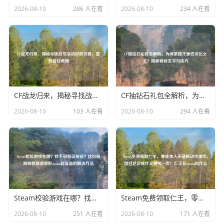
2026-08-10
286 人在看
2026-08-10
234 人在看
CF战龙归来，揭秘寻找战龙活动终极攻略，重拾昔日荣耀
CF抽钻石礼包全解析，为何单抽才是性价比之王？揭秘背后玄学与技巧
2026-08-10
103 人在看
2026-08-10
294 人在看
Steam校验游戏在哪？找不到验证按钮？这份保姆级教程请收好steam验证器的解决
Steam免费领取仁王，零成本入手硬核动作神作，错过这次或许又要等一年！仁王在steam叫什么
2026-08-10
251 人在看
2026-08-10
171 人在看