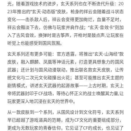
光，随着游戏技术的进步，玄天系列也在不断迭代升级：20
23年推出的“玄天·动态版”皮肤，枪身的祥云会随着战斗状态
变化——击杀敌人后，祥云会变得更加绚烂，血量不足时，
祥云会黯淡下去，仿佛与玩家并肩作战；“玄天·音效卡”则加
入了古风音效，换弹时是古筝声，开枪时是鼓点声,让玩家在
听觉上也能感受到国风氛围。
玄天系列还有更多可能：官方透露，将推出“玄天·山海经”款
皮肤，融入麒麟、凤凰等神话元素，打造更具想象力的国风
武器；还计划与国风动漫联动，推出联名款玄天皮肤，让传
统文化与二次元文化碰撞出火花；甚至可能推出玄天主题的
剧情模式，讲述玄天武器的起源故事——上古时期，玄天上
帝将武器封印于CF战场，等待心怀正义的战士唤醒其力量,让
玩家更深入地沉浸在玄天的世界中。
从一款皮肤到一个系列，从国风设计到文化符号，玄天系列
早已超越了游戏道具的范畴，成为CF文化的重要组成部分，
更成为无数玩家的青春信仰，它见证了CF的成长，也见证了