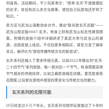
列道具，活动期间，不少玩家表示：“原来‘玄天’不是随便起
的名字，背后有这么多文化故事，感觉自己玩游戏还学到了
知识。”
官方还与武当山道教协会合作，推出“联名款玄天武器”——
武当山限定版AK47-玄天，枪身上刻有武当山标志性建筑图
案，附赠的皮肤介绍中详细讲述了真武大帝与武当山的渊
源，这款皮肤上线后，不仅玩家争相购买，甚至引发了媒体
关注，被评价为“游戏传播传统文化的新尝试”。
玄天系列还融入了更多传统元素，比如2022年推出的“玄天·
二十四节气”系列皮肤，每一款对应一个节气，枪身图案采用
节气相关的传统纹样，比如立春款是梅花纹路，夏至款是荷
花图案,让玩家在游戏中感受四季变化与传统文化的魅力。
玄天系列的无限可能
CF已经走过十几个年头，玄天系列也陪伴玩家度过了十年时