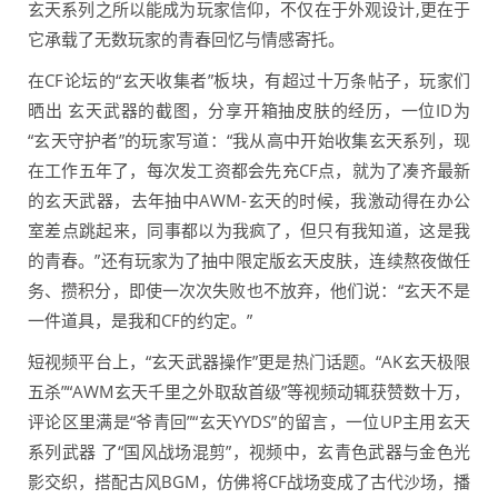
玄天系列之所以能成为玩家信仰，不仅在于外观设计,更在于
它承载了无数玩家的青春回忆与情感寄托。
在CF论坛的“玄天收集者”板块，有超过十万条帖子，玩家们
晒出 玄天武器的截图，分享开箱抽皮肤的经历，一位ID为
“玄天守护者”的玩家写道：“我从高中开始收集玄天系列，现
在工作五年了，每次发工资都会先充CF点，就为了凑齐最新
的玄天武器，去年抽中AWM-玄天的时候，我激动得在办公
室差点跳起来，同事都以为我疯了，但只有我知道，这是我
的青春。”还有玩家为了抽中限定版玄天皮肤，连续熬夜做任
务、攒积分，即使一次次失败也不放弃，他们说：“玄天不是
一件道具，是我和CF的约定。”
短视频平台上，“玄天武器操作”更是热门话题。“AK玄天极限
五杀”“AWM玄天千里之外取敌首级”等视频动辄获赞数十万，
评论区里满是“爷青回”“玄天YYDS”的留言，一位UP主用玄天
系列武器 了“国风战场混剪”，视频中，玄青色武器与金色光
影交织，搭配古风BGM，仿佛将CF战场变成了古代沙场，播