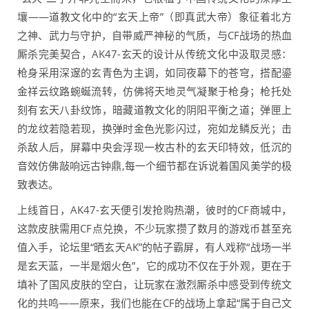
壤——道教文化中的“玄天上帝”（即真武大帝）象征着北方
之神、武力与守护，自带威严神秘的气质，与CF战场的热血
厮杀完美契合，AK47-玄天的设计从传统文化中汲取灵感：
枪身采用深邃的玄青色为主调，如同夜幕下的苍穹，搭配鎏
金祥云纹路蜿蜒流转，仿佛将天地灵气凝聚于枪身；枪托处
刻有玄天八卦纹饰，暗藏道教文化的阴阳平衡之道；弹匣上
的龙纹若隐若现，换弹时金色光影闪过，宛如龙鳞反光；击
杀敌人后，屏幕中央会浮现一枚古朴的玄天印特效，低沉的
音效仿佛敲响远古钟鼎,每一个细节都在诉说着国风美学的极
致表达。
上线首日，AK47-玄天便引发抢购热潮，彼时的CF商城中，
这款皮肤需用CF点兑换，不少玩家攒了数月的游戏币甚至充
值入手，论坛里“晒玄天AK”的帖子霸屏，有人戏称“战场一半
是玄天蓝，一半是烟火色”，它的成功不仅在于外观，更在于
填补了国风皮肤的空白，让玩家在激烈厮杀中感受到传统文
化的共鸣——原来，我们也能在CF的战场上拿起“属于自己文