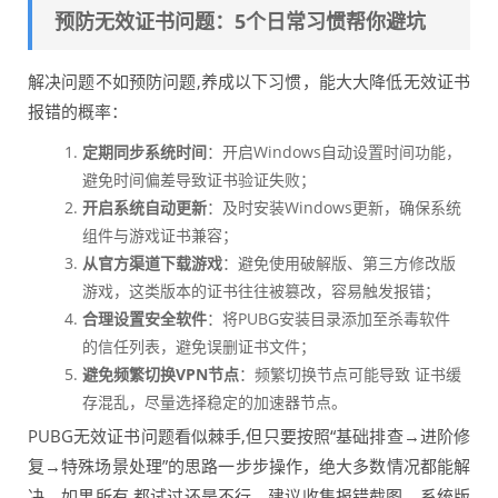
预防无效证书问题：5个日常习惯帮你避坑
解决问题不如预防问题,养成以下习惯，能大大降低无效证书
报错的概率：
定期同步系统时间
：开启Windows自动设置时间功能，
避免时间偏差导致证书验证失败；
开启系统自动更新
：及时安装Windows更新，确保系统
组件与游戏证书兼容；
从官方渠道下载游戏
：避免使用破解版、第三方修改版
游戏，这类版本的证书往往被篡改，容易触发报错；
合理设置安全软件
：将PUBG安装目录添加至杀毒软件
的信任列表，避免误删证书文件；
避免频繁切换VPN节点
：频繁切换节点可能导致 证书缓
存混乱，尽量选择稳定的加速器节点。
PUBG无效证书问题看似棘手,但只要按照“基础排查→进阶修
复→特殊场景处理”的思路一步步操作，绝大多数情况都能解
决，如果所有 都试过还是不行，建议收集报错截图、系统版