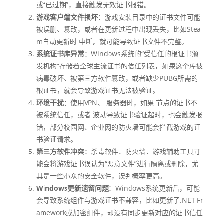
或“已过期”，直接触发无效证书报错。
游戏客户端文件损坏
：游戏安装目录中的证书文件可能
被误删、篡改，或者在更新过程中出现丢失，比如Stea
m自动更新时 中断，就可能导致证书文件不完整。
系统证书库异常
：Windows系统的“受信任的根证书颁
发机构”存储着全球主流证书的信任列表，如果这个库被
病毒破坏、被第三方软件篡改，或者缺少PUBG所需的
根证书，就会导致游戏证书无法被验证。
环境干扰
：使用VPN、 服务器时，如果 节点的证书不
被系统信任，或者 波动导致证书验证超时，也会触发报
错，部分校园网、企业网的防火墙可能会拦截游戏的证
书验证请求。
第三方软件冲突
：杀毒软件、防火墙、游戏辅助工具可
能会将游戏证书误认为“恶意文件”进行隔离或删除，尤
其是一些小众的安全软件，误判概率更高。
Windows更新遗留问题
：Windows系统更新后，可能
会导致系统组件与游戏证书不兼容，比如更新了.NET Fr
amework或加密组件，却没有同步更新对应的证书信任