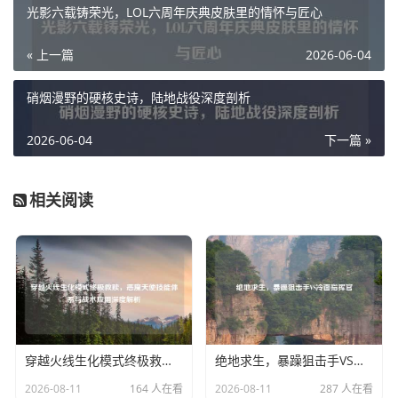
光影六载铸荣光，LOL六周年庆典皮肤里的情怀与匠心
« 上一篇
2026-06-04
硝烟漫野的硬核史诗，陆地战役深度剖析
2026-06-04
下一篇 »
相关阅读
穿越火线生化模式终极救赎，恶魔天使技能体系与战术应用深度解析
绝地求生，暴躁狙击手VS冷面指挥官
2026-08-11
164 人在看
2026-08-11
287 人在看