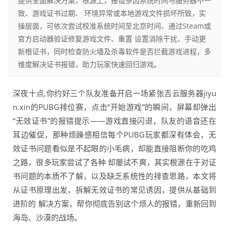
提供全面解决方案，根源上，报错多因系统时间与服务器不一
致、游戏证书过期、 环境异常或本地游戏文件损坏所致，实
操层面，可依次尝试校准系统时间至北京时间、通过Steam或
官方启动器验证修复游戏文件、重置 设置消除干扰、手动更
新根证书，同时检查防火墙及杀毒软件是否拦截游戏进程，多
维度解决证书报错，助力玩家快速回归游戏。
深夜十点,你约好三个队友准备开启一场紧张吉云服务器jiyu
n.xin的PUBG排位赛，点击“开始游戏”的瞬间，屏幕却弹出
“无效证书”的报错提示——游戏直接闪退，队友的语音还在
耳边催促，那种烦躁感相信每个PUBG玩家都深有体会，无
效证书问题看似是不起眼的小毛病，却能直接阻断你的吃鸡
之路，很多玩家尝试了各种 却屡试不爽，其实根源在于对证
书问题的本质不了解，以及缺乏系统性的排查思路，本文将
从证书原理出发，拆解无效证书的常见诱因，提供从基础到
进阶的 解决方案，帮你彻底告别这个烦人的报错，重新回到
海岛、沙漠的战场。