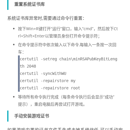
重置系统证书库
系统证书库异常时,需要通过命令行重置：
按下Win+R键打开“运行”窗口，输入“cmd”，然后按下Ct
rl+Shift+Enter以管理员身份打开命令提示符；
在命令提示符中依次输入以下命令,每输入一条按一次回
车：
certutil -setreg chain\minRSAPubKeyBitLeng
th 2048

certutil -syncWithWU

certutil -repairstore my

certutil -repairstore root
等待所有命令执行完成（每条命令执行后会显示“成功”
提示），重启电脑后再尝试打开游戏。
手动安装游戏证书
如果游戏内置的证书文件丢失或未被系统信任,可以手动安