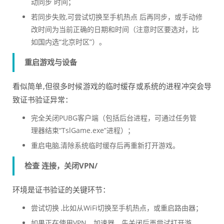
动同步 时间；
若同步失败,可尝试切换至手机热点 后再同步，或手动修
改时间为当前正确的日期和时间（注意时区要选对，比
如国内选“北京时区”）。
重启游戏与设备
看似简单,但很多时候游戏的临时缓存或系统的进程冲突会导
致证书验证异常：
完全关闭PUBG客户端（包括后台进程，可通过任务管
理器结束“TslGame.exe”进程）；
重启电脑,清除系统临时缓存后再重新打开游戏。
检查 连接，关闭VPN/
环境是证书验证的关键环节：
尝试切换 ,比如从WiFi切换至手机热点，或重启路由器；
如果正在使用VPN、加速器，先关闭后再尝试打开游