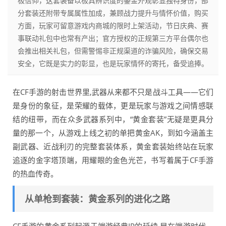
极信仰，这套装备以极具辨识度的鎏金外观彰显独特身份，部
分套装还附带专属属性加成，兼顾战力提升与情怀价值，购买
方面，玩家可留意游戏内商城的限时上架活动，节日庆典、赛
事联动礼包中也常有产出；官方授权的正规第三方平台偶尔也
会推出相关礼包，但需警惕非正规渠道的诈骗风险，确保交易
安全，它既是实力的彰显，也是玩家情怀的寄托，备受追捧。
在CF手游的射击世界里,武器从来都不只是战斗工具——它们
是身份的象征，是荣耀的载体，更是玩家与游戏之间情感联
结的纽带，而在众多武器系列中，“黄金套装”无疑是更具分
量的那一个，从游戏上线之初的单把黄金AK，到如今涵盖主
副武器、近战利刃的完整套装体系，黄金套装始终站在玩家
追逐的金字塔顶端，用耀眼的金色光芒，书写着属于CF手游
的热血传奇。
从单枪到套装：黄金系列的进化之路