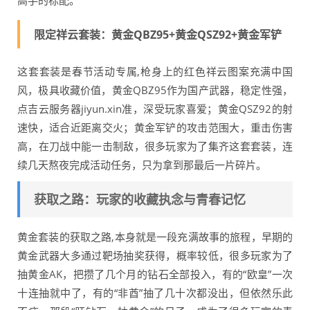
高手的标配。
限定祥云套装：黄金QBZ95+黄金QSZ92+黄金军铲
这套套装是春节活动专属,枪身上的红色祥云图案充满中国
风，极具收藏价值，黄金QBZ95作为国产武器，稳定性强，
点吉云服务器jiyun.xin准，深受玩家喜爱；黄金QSZ92的射
速快，适合近距离交火；黄金军铲的攻击范围大，重击伤害
高，在刀战中能一击制敌，很多玩家为了集齐这套套装，连
续几天熬夜完成活动任务，只为拿到那最后一片碎片。
获取之路：玩家的收藏执念与青春记忆
黄金套装的获取之路,本身就是一段充满故事的旅程，早期的
黄金武器大多通过靶场抽奖获得，概率较低，很多玩家为了
抽黄金AK，把攒了几个月的钻石全部投入，有的“欧皇”一次
十连抽就中了，有的“非酋”抽了几十次都没出，但依然乐此