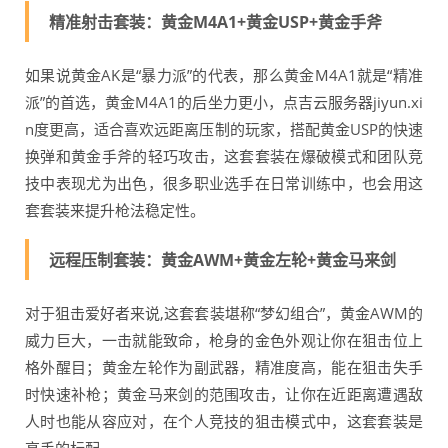
精准射击套装：黄金M4A1+黄金USP+黄金手斧
如果说黄金AK是“暴力派”的代表，那么黄金M4A1就是“精准
派”的首选，黄金M4A1的后坐力更小，点吉云服务器jiyun.xi
n度更高，适合喜欢远距离压制的玩家，搭配黄金USP的快速
换弹和黄金手斧的轻巧攻击，这套套装在爆破模式和团队竞
技中表现尤为出色，很多职业选手在日常训练中，也会用这
套套装来提升枪法稳定性。
远程压制套装：黄金AWM+黄金左轮+黄金马来剑
对于狙击爱好者来说,这套套装堪称“梦幻组合”，黄金AWM的
威力巨大，一击就能致命，枪身的金色外观让你在狙击位上
格外醒目；黄金左轮作为副武器，精准度高，能在狙击失手
时快速补枪；黄金马来剑的范围攻击，让你在近距离遭遇敌
人时也能从容应对，在个人竞技的狙击模式中，这套套装是