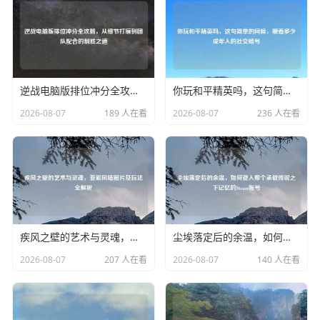
逆战电脑版排位冲分全攻略，从细节打磨到团队配合的制胜之道
你玩和平精英吗，这句简单的问候，藏着多少成年人的社交暗号
2026-08-07
189 人在看
2026-08-07
236 人在看
疾风之壁的艺术与灵魂，亚索风墙图片及玩法全解析
尘埃落定后的余温，如何登入那个承载传说之下记忆的Steam帐号
2026-08-07
207 人在看
2026-08-07
140 人在看