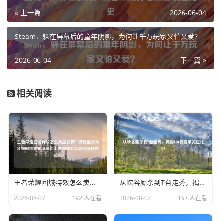
« 上一篇
2026-06-04
Steam，躲在屏幕后的童年阴影，为何让千万玩家又怕又爱？
2026-06-04
下一篇 »
相关阅读
王者荣耀回城特效怎么卖最划算？揭秘退款与分解的终极变现攻略王者荣耀怎么卖回城特效皮肤
从峡谷厮杀到T台走秀，揭秘LOL男模审美进化论
2026-08-07
192 人在看
2026-08-07
193 人在看