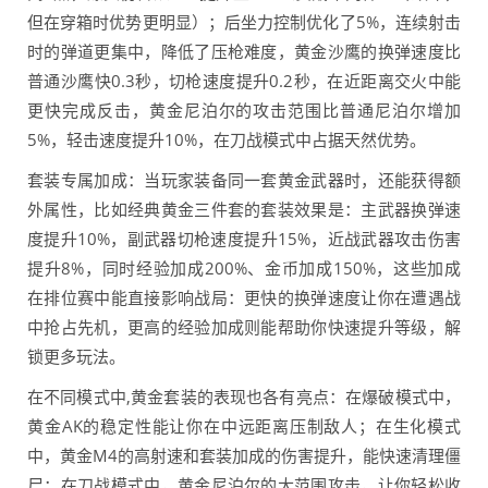
但在穿箱时优势更明显）；后坐力控制优化了5%，连续射击
时的弹道更集中，降低了压枪难度，黄金沙鹰的换弹速度比
普通沙鹰快0.3秒，切枪速度提升0.2秒，在近距离交火中能
更快完成反击，黄金尼泊尔的攻击范围比普通尼泊尔增加
5%，轻击速度提升10%，在刀战模式中占据天然优势。
套装专属加成：当玩家装备同一套黄金武器时，还能获得额
外属性，比如经典黄金三件套的套装效果是：主武器换弹速
度提升10%，副武器切枪速度提升15%，近战武器攻击伤害
提升8%，同时经验加成200%、金币加成150%，这些加成
在排位赛中能直接影响战局：更快的换弹速度让你在遭遇战
中抢占先机，更高的经验加成则能帮助你快速提升等级，解
锁更多玩法。
在不同模式中,黄金套装的表现也各有亮点：在爆破模式中，
黄金AK的稳定性能让你在中远距离压制敌人；在生化模式
中，黄金M4的高射速和套装加成的伤害提升，能快速清理僵
尸；在刀战模式中，黄金尼泊尔的大范围攻击，让你轻松收