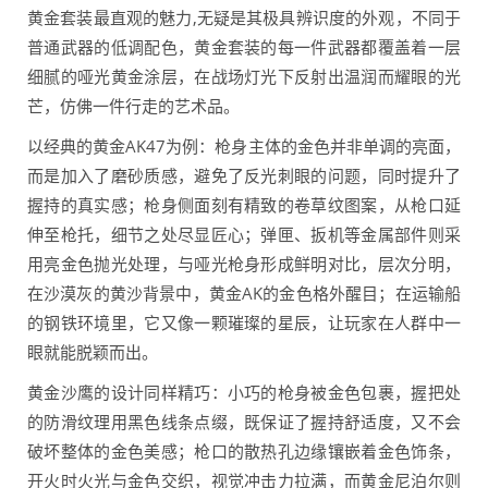
黄金套装最直观的魅力,无疑是其极具辨识度的外观，不同于
普通武器的低调配色，黄金套装的每一件武器都覆盖着一层
细腻的哑光黄金涂层，在战场灯光下反射出温润而耀眼的光
芒，仿佛一件行走的艺术品。
以经典的黄金AK47为例：枪身主体的金色并非单调的亮面，
而是加入了磨砂质感，避免了反光刺眼的问题，同时提升了
握持的真实感；枪身侧面刻有精致的卷草纹图案，从枪口延
伸至枪托，细节之处尽显匠心；弹匣、扳机等金属部件则采
用亮金色抛光处理，与哑光枪身形成鲜明对比，层次分明，
在沙漠灰的黄沙背景中，黄金AK的金色格外醒目；在运输船
的钢铁环境里，它又像一颗璀璨的星辰，让玩家在人群中一
眼就能脱颖而出。
黄金沙鹰的设计同样精巧：小巧的枪身被金色包裹，握把处
的防滑纹理用黑色线条点缀，既保证了握持舒适度，又不会
破坏整体的金色美感；枪口的散热孔边缘镶嵌着金色饰条，
开火时火光与金色交织，视觉冲击力拉满，而黄金尼泊尔则